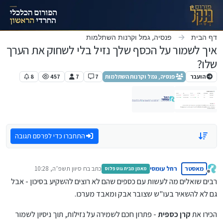
ילוג לתוכן
דף הבית
פנסיה, גמל וקרנות השתלמות
איך לשמור על הכסף שלך נזיל בלי לשחוק את הערך
שלו?
הועבר
פנסיה, גמל וקרנות השתלמות
7
7
457
8
התחברו כדי לפרסם תגובה
מאסטר
רחל עומסי
כתב ב
ח סיוון תשפ״ה, 10:28
מאמן מבית גוט פלוס
נערך לאחרונה על ידי
מנותק
רבים שואלים מה לעשות עם כספים שהם לא רוצים להשקיע בסיכון - אבל
גם לא להשאיר בעו"ש שצובר אבק ומאבד מערכו.
הכירו את
קרן כספית
- פתרון חכם לשמירה על נזילות, תוך ניסיון לשמור