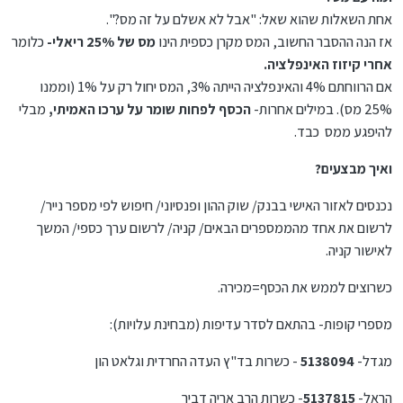
אחת השאלות שהוא שאל: "אבל לא אשלם על זה מס?".
אז הנה ההסבר החשוב, המס מקרן כספית הינו
מס של 25% ריאלי-
כלומר
אחרי קיזוז האינפלציה.
אם הרווחתם 4% והאינפלציה הייתה 3%, המס יחול רק על 1% (וממנו
25% מס). במילים אחרות-
הכסף לפחות שומר על ערכו האמיתי,
מבלי
להיפגע ממס כבד.
ואיך מבצעים?
נכנסים לאזור האישי בבנק/ שוק ההון ופנסיוני/ חיפוש לפי מספר נייר/
לרשום את אחד מהממספרים הבאים/ קניה/ לרשום ערך כספי/ המשך
לאישור קניה.
כשרוצים לממש את הכסף=מכירה.
מספרי קופות- בהתאם לסדר עדיפות (מבחינת עלויות):
מגדל-
5138094
- כשרות בד"ץ העדה החרדית וגלאט הון
הראל-
5137815
- כשרות הרב אריה דביר