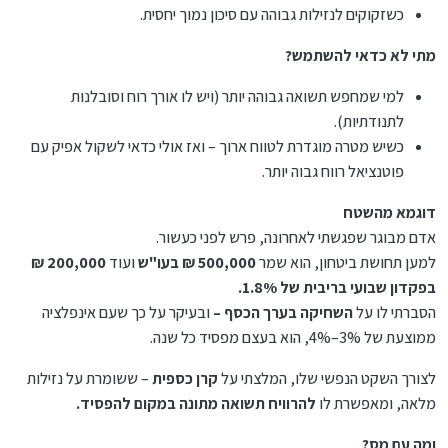
כשזקוקים לנזילות גבוהה עם סיכון נמוך יחסית.
מתי לא כדאי להשתמש?
למי שמחפש תשואה גבוהה יותר (ויש לו אורך רוח וסובלנות
לתנודתיות).
כשיש מטרה מוגדרת לטווח ארוך – ואז אולי כדאי לשקול אפיק עם
פוטנציאל רווח גבוה יותר.
דוגמא מהשטח
אדם מבוגר שפגשתי לאחרונה, פרש לפני כעשור.
למען תחושת ביטחון, הוא שמר
500,000 ₪ בעו"ש
ועוד
200,000 ₪
בפקדון שבועי בריבית של 1.8%.
הסברתי לו על
השחיקה בערך הכסף –
ובעיקר על כך שעם אינפלציה
ממוצעת של 3%–4%, הוא בעצם מפסיד כל שנה.
לצורך השקט הנפשי שלו, המלצתי על
קרן כספית
– ששומרת על נזילות
מלאה, ומאפשרת לו
להרוויח תשואה מתונה במקום להפסיד.
ומה עם מס?