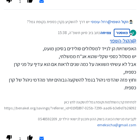
1
מספרי קופות- בהתאם לסדר עדיפות (מבחינת עלויות):
מגדל-
5138094
- כשרות בד"ץ העדה החרדית וגלאט הון
הקול השפוי
@
רחל-עומסי
יש דרך להשקיע בקרן כספית בקופת גמל?
הראל-
5137815
- כשרות הרב אריה דביר
כלומר לקבל את היציבות של קרן כספית מצד אחד ומצד שני את
מאסטר
צמיחה
כתב ב
יב סיוון תשפ״ה, 15:38
צ
היכולת לנייד בין מסלולים בלי לשלם מס.
נערך לאחרונה על ידי
מנותק
מיטב-
5136544
- כשרות הרב אריה דביר
@
הקול-השפוי
האפשרויות הן לנייד למסלולים סולידים בסיכון מועט,
אי.בי.אי-
5139522
- כשרות הרב אריה דביר
יש מסלול כספי שקלי שהוא אג"ח ממשלתי,
אלטשולר שחם-
5105820
- כשרות תשואה כהלכה
אבל לא עשיתי השוואה על כמה שנים לראות אם הוא עדיף על פני קרן
כספית,
וחוץ מזה שהדמי ניהול בגמל להשקעה גבוהים יותר מהדמי ניהול של קרן
כספית.
לפתיחת קרן השתלמות וקופת גמל להשקעה לחץ כאן
https://benakel.org/savings/?referrer_id=019f1897-025b-7299-aad6-b3e9d7b26092
לקביעת פגישת הכוונה בשוק ההון ותכנון לנישואי הילדים, 0548592209
emeksicha@gmail.com
הכותבת הינה יועצת פנסיונית מורשית ומתכננת פרישה
1