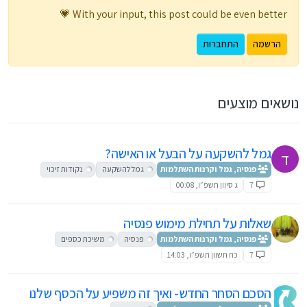
With your input, this post could be even better 💗
הרשמה
התחברות
נושאים מוצעים
גמל להשקעה על הבעל או האישה?
ד
פנסיה, גמל וקרנות השתלמות
גמל להשקעה
נקודות זיכוי
7
ג סיוון תשפ״ו, 00:08
שאלות על תחילת מימוש פנסיה
פנסיה, גמל וקרנות השתלמות
פנסיה
משיכת כספים
7
כח חשוון תשפ״ו, 14:03
הסכם הסחר החדש- ואיך זה משפיע על הכסף שלנו