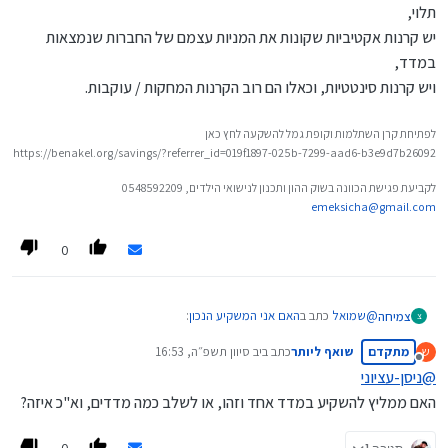
תלוי,
יש קרנות אקטיביות שקונות את המניות עצמם של החברות שנמצאות
במדד,
ויש קרנות סינטטיות, וכאלו הם רוב הקרנות המחקות / עוקבות.
לפתיחת קרן השתלמות וקופת גמל להשקעה לחץ כאן
https://benakel.org/savings/?referrer_id=019f1897-025b-7299-aad6-b3e9d7b26092
לקביעת פגישת הכוונה בשוק ההון ותכנון לנישואי הילדים, 0548592209
emeksicha@gmail.com
0
@
שמואל
כתב ב
האם אני המשקיע הנכון
:
צמיחה
צ
מתקדם
שואף ליותר
כתב ב
יב סיוון תשפ״ה, 16:53
ש
נערך לאחרונה על ידי
מנותק
@
ניסן-עציוני
והנה השאלה הבנאלית:
האם ממליץ להשקיע במדד אחד וזהו, או לשלב כמה מדדים, וא"כ איזה?
אם אני הולך על מדד מסוים (נקרא לו 'סנופי'...) האם בכל פעם אני
אתה מחליט על סכום, הופס וגמרנו.
צריך לקנות מניות או שברי מניות לפי הערך שלהם במדד, או
שבלחיצה על כפתור בסגנון 'הופס וגמרנו' אתה משקיע חודשית