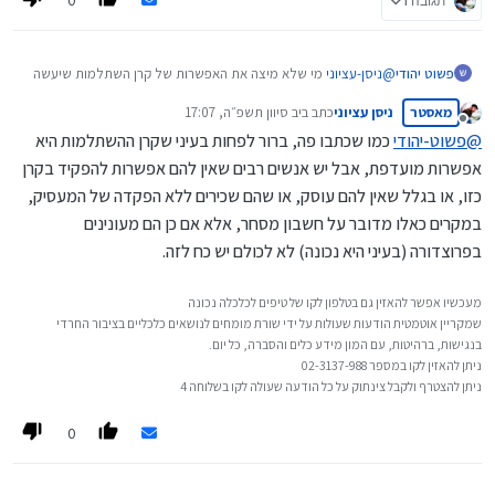
0
תגובה 1
במדד,
והאם אפשר לעשות לזה הוראת קבע שתחסוך אפי' את זה.
פשוט יהודי
@
ניסן-עציוני
מי שלא מיצה את האפשרות של קרן השתלמות שיעשה
את זה קודם, נכון?
בחלק מבתי ההשקעות יש אפשרות להו"ק.
מאסטר
ניסן עציוני
כתב ב
יב סיוון תשפ״ה, 17:07
נערך לאחרונה על ידי
מנותק
@
פשוט-יהודי
כמו שכתבו פה, ברור לפחות בעיני שקרן ההשתלמות היא
אפשרות מועדפת, אבל יש אנשים רבים שאין להם אפשרות להפקיד בקרן
עוד שאלה: (נפק"מ הלכתית) האם בצורת מסחר כזו מחזיקים ממש
כזו, או בגלל שאין להם עוסק, או שהם שכירים ללא הפקדה של המעסיק,
במניות וכתוצאה מכך בחלק מהחברות הכלולות בו, או שזה כמו
במקרים כאלו מדובר על חשבון מסחר, אלא אם כן הם מעונינים
תלוי,
שאר החברות שאין לך אחיזה ממשית במדד ובחברות.
יש קרנות אקטיביות שקונות את המניות עצמם של החברות שנמצאות
בפרוצדורה (בעיני היא נכונה) לא לכולם יש כח לזה.
במדד,
ויש קרנות סינטטיות, וכאלו הם רוב הקרנות המחקות / עוקבות.
מעכשיו אפשר להאזין גם בטלפון לקו של טיפים לכלכלה נכונה
שמקריין אוטמטית הודעות שעולות על ידי שורת מומחים לנושאים כלכליים בציבור החרדי
בנגישות, ברהיטות, עם המון מידע כלים והסברה, כל יום.
ניתן להאזין לקו במספר 02-3137-988
ניתן להצטרף ולקבל צינתוק על כל הודעה שעולה לקו בשלוחה 4
0