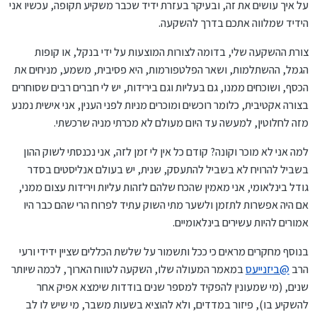
על איך עושים את זה, ובעיקר בעזרת ידיד שכבר משקיע תקופה, עכשיו אני
הידיד שמלווה אתכם בדרך להשקעה.
צורת ההשקעה שלי, בדומה לצורות המוצעות על ידי בנקל, או קופות
הגמל, ההשתלמות, ושאר הפלטפורמות, היא פסיבית, משמע, מניחים את
הכסף, ושוכחים ממנו, גם בעליות וגם בירידות, יש לי חברים רבים שסוחרים
בצורה אקטיבית, כלומר רוכשים ומוכרים מניות לפני הענין, אני אישית נמנע
מזה לחלוטין, למעשה עד היום מעולם לא מכרתי מניה שרכשתי.
למה אני לא מוכר וקונה? קודם כל אין לי זמן לזה, אני נכנסתי לשוק ההון
בשביל להרויח לא בשביל להתעסק, שנית, יש בעולם אנליסטים בסדר
גודל בינלאומי, אני מאמין שהכח שלהם לזהות עליות וירידות עצום ממני,
אם היה אפשרות לתזמן ולשער מתי השוק עתיד לפרוח הרי שהם כבר היו
אמורים להיות עשירים בינלאומיים.
בנוסף מחקרים מראים כי ככל ותשמור על שלשת הכללים שציין ידידי ורעי
הרב
@
ביזנייעס
במאמר המעולה שלו, השקעה לטווח הארוך, לכמה שיותר
שנים, (מי שמעונין להפקיד למספר שנים בודדות שימצא אפיק אחר
להשקיע בו), פיזור במדדים, ולא להוציא בשעות משבר, מי שיש לו לב