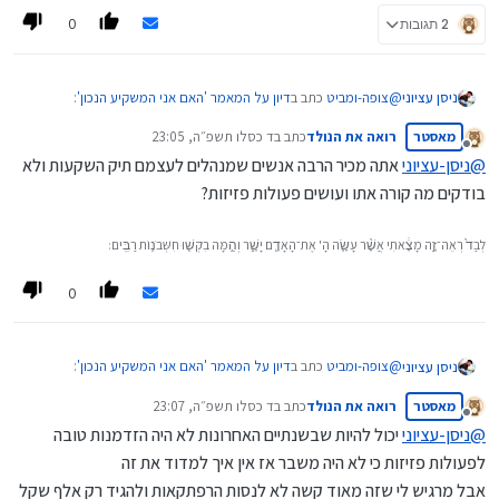
0
2 תגובות
@
צופה-ומביט
כתב ב
דיון על המאמר 'האם אני המשקיע הנכון'
:
ניסן עציוני
מאסטר
רואה את הנולד
כתב ב
ד כסלו תשפ״ה, 23:05
נערך לאחרונה על ידי
מנותק
@
ניסן-עציוני
אתה מכיר הרבה אנשים שמנהלים לעצמם תיק השקעות ולא
אממ...
בודקים מה קורה אתו ועושים פעולות פזיזות?
לי היה מובן לחלוטין, אבל עדיין קשה לי איך יוצרים מעצורים לא
אתה צודק וזה הסיבה שהדגשתי את החסרון הזה.
להתקרב לתיק כשלא צריך, הנגישות אליו והשליטה שלי בו
(בשונה מקופות גמל וכו') היא מהותית לביצוע טעויות
לְבַד֙ רְאֵה־זֶ֣ה מָצָ֔אתִי אֲשֶׁ֨ר עָשָׂ֧ה הָ' אֶת־הָאָדָ֖ם יָשָׁ֑ר וְהֵ֥מָּה בִקְשׁ֖וּ חִשְּׁבֹנ֥וֹת רַבִּֽים׃
בעיקרון אם אתה מקבל החלטה שהמטרה שלך בכניסה לשוק ההון היא
אימפולסיביות.
נטו פסיבית ולא מענין אותך מה קורה בתיק שלך, אתה פשוט לא מכיר
0
מספר קרן שונה מזו שאתה רוכש מידי שבוע, או חודש, ואין לך ענין
בנעשה בתיק, פעולה פרוצדרלית נטו ומתקדמים, זה עבודה אבל
בהחלט ניתן לעשות אותה.
@
צופה-ומביט
כתב ב
דיון על המאמר 'האם אני המשקיע הנכון'
:
ניסן עציוני
מאסטר
רואה את הנולד
כתב ב
ד כסלו תשפ״ה, 23:07
נערך לאחרונה על ידי
מנותק
@
ניסן-עציוני
יכול להיות שבשנתיים האחרונות לא היה הזדמנות טובה
אממ...
לפעולות פזיזות כי לא היה משבר אז אין איך למדוד את זה
לי היה מובן לחלוטין, אבל עדיין קשה לי איך יוצרים מעצורים לא
אתה צודק וזה הסיבה שהדגשתי את החסרון הזה.
להתקרב לתיק כשלא צריך, הנגישות אליו והשליטה שלי בו
אבל מרגיש לי שזה מאוד קשה לא לנסות הרפתקאות ולהגיד רק אלף שקל