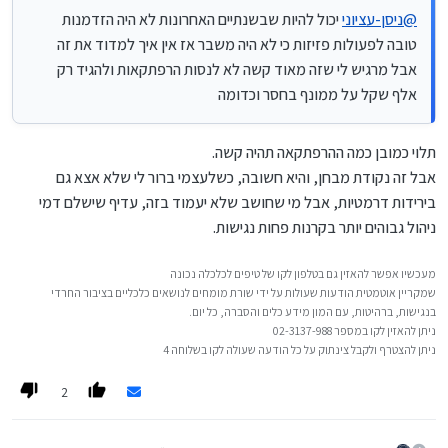
@
ניסן-עציוני
יכול להיות שבשנתיים האחרונות לא היה הזדמנות
טובה לפעולות פזיזות כי לא היה משבר אז אין איך למדוד את זה
אבל מרגיש לי שזה מאוד קשה לא לנסות הרפתקאות ולהגיד רק
אלף שקל על ממונף בחסר וכדומה
תלוי כמובן כמה ההרפתקאה תהיה קשה.
אבל זה נקודת מבחן, והיא חשובה, כשלעצמי ברור לי שלא אצא גם
בירידות דרמטיות, אבל מי שחושב שלא יעמוד בזה, עדיף שישלם דמי
ניהול גבוהים יותר בקרנות פחות נגישות.
מעכשיו אפשר להאזין גם בטלפון לקו של טיפים לכלכלה נכונה
שמקריין אוטמטית הודעות שעולות על ידי שורת מומחים לנושאים כלכליים בציבור החרדי
בנגישות, ברהיטות, עם המון מידע כלים והסברה, כל יום.
ניתן להאזין לקו במספר 02-3137-988
ניתן להצטרף ולקבל צינתוק על כל הודעה שעולה לקו בשלוחה 4
2