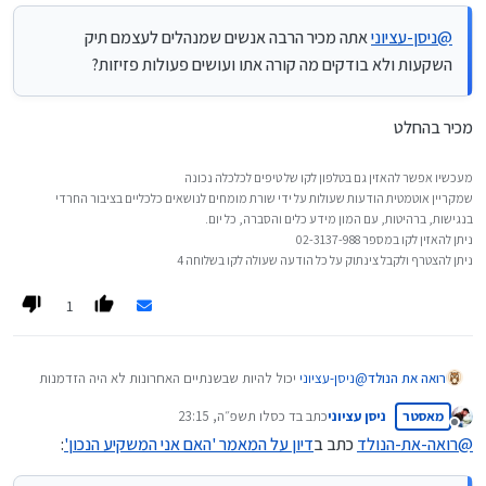
@
ניסן-עציוני
אתה מכיר הרבה אנשים שמנהלים לעצמם תיק
השקעות ולא בודקים מה קורה אתו ועושים פעולות פזיזות?
מכיר בהחלט
מעכשיו אפשר להאזין גם בטלפון לקו של טיפים לכלכלה נכונה
שמקריין אוטמטית הודעות שעולות על ידי שורת מומחים לנושאים כלכליים בציבור החרדי
בנגישות, ברהיטות, עם המון מידע כלים והסברה, כל יום.
ניתן להאזין לקו במספר 02-3137-988
ניתן להצטרף ולקבל צינתוק על כל הודעה שעולה לקו בשלוחה 4
1
רואה את הנולד
@
ניסן-עציוני
יכול להיות שבשנתיים האחרונות לא היה הזדמנות
טובה לפעולות פזיזות כי לא היה משבר אז אין איך למדוד את זה
מאסטר
ניסן עציוני
כתב ב
ד כסלו תשפ״ה, 23:15
אבל מרגיש לי שזה מאוד קשה לא לנסות הרפתקאות ולהגיד רק
נערך לאחרונה על ידי
מנותק
אלף שקל על ממונף בחסר וכדומה
@
רואה-את-הנולד
כתב ב
דיון על המאמר 'האם אני המשקיע הנכון'
: