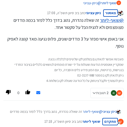
שואף ליותר
@
ניסן-עציוני
ש
האם ממליץ להשקיע במדד אחד וזהו, או לשלב כמה מדדים, וא"כ
מאסטר
ניסן עציוני
כתב ב
יב סיוון תשפ״ה, 17:08
איזה?
נערך לאחרונה על ידי
מנותק
@
שואף-ליותר
זה שאלה נהדרת, נהוג בדרך כלל לפזר בכמה מדדים
מצומצמים ולא להניח הכל על סקטור אחד.
אני באופן אישי מפזר על 3 מדדים שונים, פלוס נגיעה מאד קטנה לאפיק
נוסף.
מעכשיו אפשר להאזין גם בטלפון לקו של טיפים לכלכלה נכונה
שמקריין אוטמטית הודעות שעולות על ידי שורת מומחים לנושאים כלכליים בציבור החרדי
בנגישות, ברהיטות, עם המון מידע כלים והסברה, כל יום.
ניתן להאזין לקו במספר 02-3137-988
ניתן להצטרף ולקבל צינתוק על כל הודעה שעולה לקו בשלוחה 4
0
ש
א
2 תגובות
@
שואף-ליותר
זה שאלה נהדרת, נהוג בדרך כלל לפזר בכמה מדדים
ניסן עציוני
מצומצמים ולא להניח הכל על סקטור אחד.
מתקדם
שואף ליותר
כתב ב
יב סיוון תשפ״ה, 17:18
ש
אני באופן אישי מפזר על 3 מדדים שונים, פלוס נגיעה מאד קטנה
נערך לאחרונה על ידי
מנותק