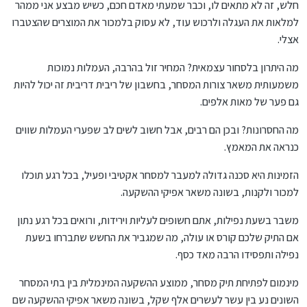
חלש, זה לא מתאים לו, וכבר שמעתי מאדם חכם, כשיש מבצע אני ממהר
למלאות את העגלה ולרכוש עוד, לא עסוק בלמכור את המוצרים שהצטברו
אצלי.
מה היתרון בלסחור עצמאית? המחיר זול בהרבה, העמלות נמוכות
משמעותית משאר צורות המסחר, בחשבון של ריבית דריבית זה יכול להיות
גם פער של מאות אלפים.
מה החסרונות? ובכן הם רבים, אבל חשוב לשים לב שפערי העמלות שווים
כנראה את המאמץ.
הזמינות היא סכנה גדולה למעבר למסחר אקטיבי ופעיל, בכל רגע תוכלו
למכור ולקנות, בשונה משאר אפיקי ההשקעה.
משבר בשעת נפילות, אתם חשופים לעליות וירידות, ורואים בכל רגע נתון
אם התיק שלכם קורס או עולה, מה שמגביר את החשש שתברחו בשעת
נפילה ותפסידו הרבה מאד כסף.
מינמום לפתיחת תיק מסחר, ממוצע ההשקעה המינמלית בין בתי המסחר
השונים נע בין עשר לעשרים אלף שקל, בשונה משאר אפיקי ההשקעה שם