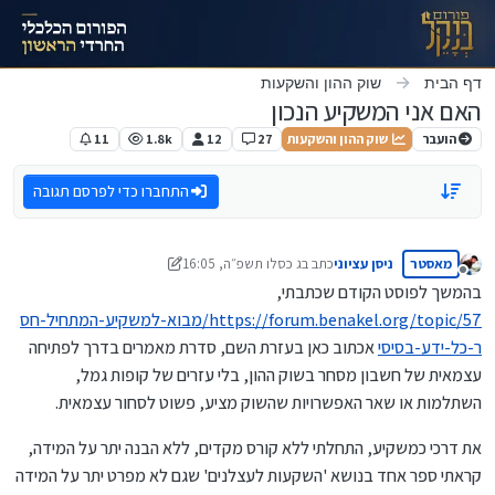
ילוג לתוכן
דף הבית
שוק ההון והשקעות
האם אני המשקיע הנכון
הועבר
שוק ההון והשקעות
27
12
1.8k
11
התחברו כדי לפרסם תגובה
מאסטר
ניסן עציוני
כתב ב
ג כסלו תשפ״ה, 16:05
נערך לאחרונה על ידי ניסן עציוני
ד ניסן תשפ״ד, 17:35
מנותק
בהמשך לפוסט הקודם שכתבתי,
https://forum.benakel.org/topic/57/מבוא-למשקיע-המתחיל-חס
ר-כל-ידע-בסיסי
אכתוב כאן בעזרת השם, סדרת מאמרים בדרך לפתיחה
עצמאית של חשבון מסחר בשוק ההון, בלי עזרים של קופות גמל,
השתלמות או שאר האפשרויות שהשוק מציע, פשוט לסחור עצמאית.
את דרכי כמשקיע, התחלתי ללא קורס מקדים, ללא הבנה יתר על המידה,
קראתי ספר אחד בנושא 'השקעות לעצלנים' שגם לא מפרט יתר על המידה