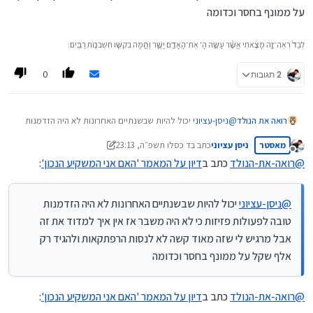
(בשונה מקופות גמל וכו') היא מהותית לביצוע טעויות
על ממונף בחסר וכדומה
בעיקרון אם אתה מקבל החלטה שהמטרה שלך בכניסה לשוק ההון היא
אימפולסיביות.
נטו פסיבית ולא מענין אותך מה קורה בתיק שלך, אתה פשוט לא מכיר
מספר קרן שונה מזו שאתה רוכש מידי שבוע, או חודש, ואין לך ענין
לְבַד֙ רְאֵה־זֶ֣ה מָצָ֔אתִי אֲשֶׁ֨ר עָשָׂ֧ה הָ' אֶת־הָאָדָ֖ם יָשָׁ֑ר וְהֵ֥מָּה בִקְשׁ֖וּ חִשְּׁבֹנ֥וֹת רַבִּֽים׃
בנעשה בתיק, פעולה פרוצדרלית נטו ומתקדמים, זה עבודה אבל
בהחלט ניתן לעשות אותה.
0
2 תגובות
רואה את הנולד
@
ניסן-עציוני
יכול להיות שבשנתיים האחרונות לא היה הזדמנות
טובה לפעולות פזיזות כי לא היה משבר אז אין איך למדוד את זה
מאסטר
ניסן עציוני
כתב ב
ד כסלו תשפ״ה, 23:13
אבל מרגיש לי שזה מאוד קשה לא לנסות הרפתקאות ולהגיד רק
נערך לאחרונה על ידי ניסן עציוני
ד אייר תשפ״ד, 23:15
מנותק
אלף שקל על ממונף בחסר וכדומה
@
רואה-את-הנולד
כתב ב
דיון על המאמר 'האם אני המשקיע הנכון'
:
@
ניסן-עציוני
יכול להיות שבשנתיים האחרונות לא היה הזדמנות
טובה לפעולות פזיזות כי לא היה משבר אז אין איך למדוד את זה
אבל מרגיש לי שזה מאוד קשה לא לנסות הרפתקאות ולהגיד רק
אלף שקל על ממונף בחסר וכדומה
@
רואה-את-הנולד
כתב ב
דיון על המאמר 'האם אני המשקיע הנכון'
: