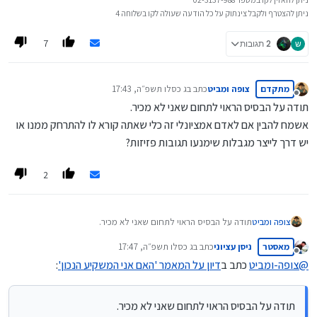
ניתן להצטרף ולקבל צינתוק על כל הודעה שעולה לקו בשלוחה 4
7
ש
2 תגובות
מתקדם
צופה ומביט
כתב ב
ג כסלו תשפ״ה, 17:43
נערך לאחרונה על ידי
מנותק
תודה על הבסיס הראוי לתחום שאני לא מכיר.
אשמח להבין אם לאדם אמציונלי זה כלי שאתה קורא לו להתרחק ממנו או
יש דרך לייצר מגבלות שימנעו תגובות פזיזות?
2
צופה ומביט
תודה על הבסיס הראוי לתחום שאני לא מכיר.
אשמח להבין אם לאדם אמציונלי זה כלי שאתה קורא לו להתרחק
מאסטר
ניסן עציוני
כתב ב
ג כסלו תשפ״ה, 17:47
ממנו או יש דרך לייצר מגבלות שימנעו תגובות פזיזות?
נערך לאחרונה על ידי
מנותק
@
צופה-ומביט
כתב ב
דיון על המאמר 'האם אני המשקיע הנכון'
:
תודה על הבסיס הראוי לתחום שאני לא מכיר.