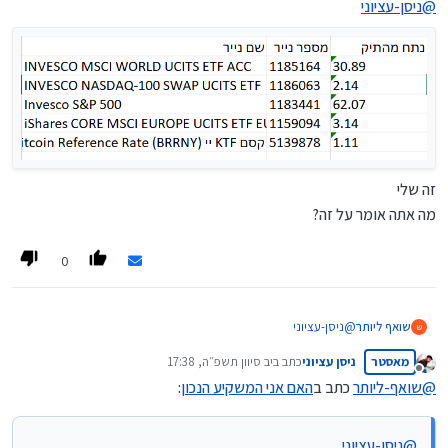
לאפיק נוסף.
@
ניסן-עציוני
זה שלי
מה אתה אומר על זה?
0
שואף ליותר
@
ניסן-עציוני
ש
מאסטר
ניסן עציוני
כתב ב
יב סיוון תשפ״ה, 17:38
נערך לאחרונה על ידי
מנותק
@
שואף-ליותר
כתב ב
האם אני המשקיע הנכון
:
@
ניסן-עציוני
זה שלי