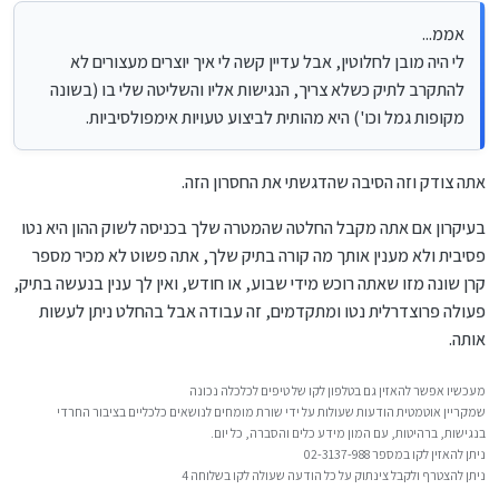
אממ...
לי היה מובן לחלוטין, אבל עדיין קשה לי איך יוצרים מעצורים לא
להתקרב לתיק כשלא צריך, הנגישות אליו והשליטה שלי בו (בשונה
מקופות גמל וכו') היא מהותית לביצוע טעויות אימפולסיביות.
אתה צודק וזה הסיבה שהדגשתי את החסרון הזה.
בעיקרון אם אתה מקבל החלטה שהמטרה שלך בכניסה לשוק ההון היא נטו
פסיבית ולא מענין אותך מה קורה בתיק שלך, אתה פשוט לא מכיר מספר
קרן שונה מזו שאתה רוכש מידי שבוע, או חודש, ואין לך ענין בנעשה בתיק,
פעולה פרוצדרלית נטו ומתקדמים, זה עבודה אבל בהחלט ניתן לעשות
אותה.
מעכשיו אפשר להאזין גם בטלפון לקו של טיפים לכלכלה נכונה
שמקריין אוטמטית הודעות שעולות על ידי שורת מומחים לנושאים כלכליים בציבור החרדי
בנגישות, ברהיטות, עם המון מידע כלים והסברה, כל יום.
ניתן להאזין לקו במספר 02-3137-988
ניתן להצטרף ולקבל צינתוק על כל הודעה שעולה לקו בשלוחה 4