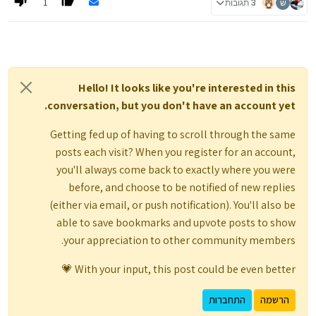
1
ש
3 תגובות
ולסיום, בתיק עצמאי, תצטרכו להכנס ולרכוש בכל פעם שתפקידו כסף,
את המניות או הקרנות סל בעצמכם, בשונה מאפיקי ההשקעה האחרים,
שם החברה מבצעת זאת עבורכם.
כמה שזה נשמע מעצבן, זה לא ממש, ענין פרוצדורלי פשוט, שאחרי
שבחרם במה להשקיע לא יקח יותר מ2 דקות.
להזכירכם, אני לא יועץ, ואין לי רשיון יעוץ, כל מה שאני כותב הוא בגדר
שיחת חברים בעלמא, ואין לקחתו למעשה.
Hello! It looks like you're interested in this
אם תרצו להתייעץ בכל נושא תוכלו לפנות אלי למייל שבחתימה
conversation, but you don't have an account yet.
Getting fed up of having to scroll through the same
posts each visit? When you register for an account,
you'll always come back to exactly where you were
before, and choose to be notified of new replies
(either via email, or push notification). You'll also be
able to save bookmarks and upvote posts to show
your appreciation to other community members.
With your input, this post could be even better 💗
הרשמה
התחברות