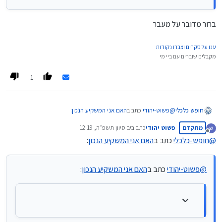
ברור מדובר על מעבר
ענו על סקרים וצברו נקודות
מקבלים שוברים עם ביי מי
1
@
פשוט-יהודי
כתב ב
האם אני המשקיע הנכון
:
חופש כלכלי
מתקדם
פשוט יהודי
כתב ב
יב סיוון תשפ״ה, 12:19
נערך לאחרונה על ידי
מנותק
@
חופש-כלכלי
כתב ב
האם אני המשקיע הנכון
:
@
ניסן-עציוני
מי שלא מיצה את האפשרות של קרן השתלמות
שיעשה את זה קודם, נכון?
ברור מדובר על מעבר
@
פשוט-יהודי
כתב ב
האם אני המשקיע הנכון
: