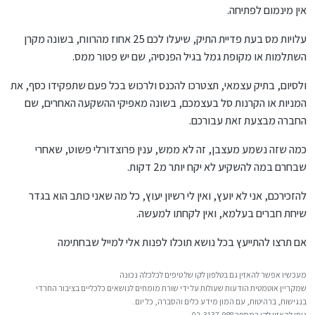
אין מינמום לפתיחה.
עלויות מס בעת פדיית התיק, שיעלו לכם 25 אחוז מהרווח, בשונה מקרן
השתלמות או מקופת גמל בגיל הפנסיה, שם יש פטור ממס.
ולסיום, בתיק עצמאי, תצטרכו להכנס ולרכוש בכל פעם שתפקידו כסף, את
המניות או הקרנות סל בעצמכם, בשונה מאפיקי ההשקעה האחרים, שם
החברה מבצעת זאת עבורכם.
כמה שזה נשמע מעצבן, זה לא ממש, ענין פרוצדורלי פשוט, שאחרי
שבחרם במה להשקיע לא יקח יותר מ2 דקות.
להזכירכם, אני לא יועץ, ואין לי רשיון יעוץ, כל מה שאני כותב הוא בגדר
שיחת חברים בעלמא, ואין לקחתו למעשה.
אם תרצו להתייעץ בכל נושא תוכלו לפנות אלי למייל שבחתימה
מעכשיו אפשר להאזין גם בטלפון לקו של טיפים לכלכלה נכונה
שמקריין אוטמטית הודעות שעולות על ידי שורת מומחים לנושאים כלכליים בציבור החרדי
בנגישות, ברהיטות, עם המון מידע כלים והסברה, כל יום.
ניתן להאזין לקו במספר 02-3137-988