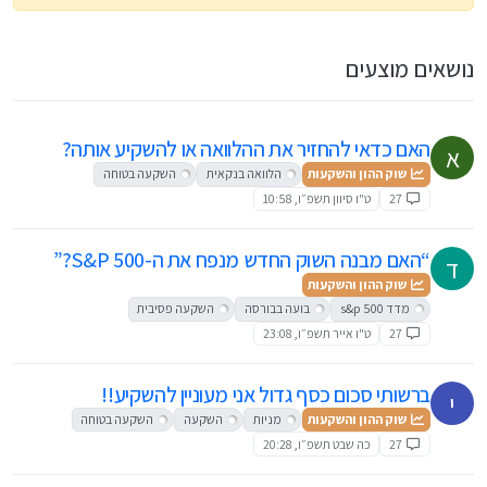
נושאים מוצעים
האם כדאי להחזיר את ההלוואה או להשקיע אותה?
א
שוק ההון והשקעות
הלוואה בנקאית
השקעה בטוחה
27
ט"ו סיוון תשפ״ו, 10:58
“האם מבנה השוק החדש מנפח את ה-S&P 500?”
ד
שוק ההון והשקעות
מדד s&p 500
בועה בבורסה
השקעה פסיבית
27
ט"ו אייר תשפ״ו, 23:08
ברשותי סכום כסף גדול אני מעוניין להשקיע!!
י
שוק ההון והשקעות
מניות
השקעה
השקעה בטוחה
27
כה שבט תשפ״ו, 20:28