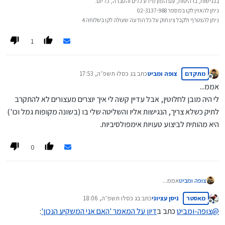
בנגישות, ברהיטות, עם המון מידע כלים והסברה, כל יום.
ניתן להאזין לקו במספר 02-3137-988
ניתן להצטרף ולקבל צינתוק על כל הודעה שעולה לקו בשלוחה 4
1
מתקדם
צופה ומביט
כתב ב
ג כסלו תשפ״ה, 17:53
נערך לאחרונה על ידי
מנותק
אממ...
לי היה מובן לחלוטין, אבל עדיין קשה לי איך יוצרים מעצורים לא להתקרב
לתיק כשלא צריך, הנגישות אליו והשליטה שלי בו (בשונה מקופות גמל וכו')
היא מהותית לביצוע טעויות אימפולסיביות.
0
צופה ומביט
אממ...
לי היה מובן לחלוטין, אבל עדיין קשה לי איך יוצרים מעצורים לא
מאסטר
ניסן עציוני
כתב ב
ג כסלו תשפ״ה, 18:06
להתקרב לתיק כשלא צריך, הנגישות אליו והשליטה שלי בו (בשונה
נערך לאחרונה על ידי
מנותק
מקופות גמל וכו') היא מהותית לביצוע טעויות אימפולסיביות.
@
צופה-ומביט
כתב ב
דיון על המאמר 'האם אני המשקיע הנכון'
: