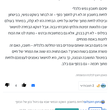
סיכום: חשבון נפש כלכלי
לחיות בחשבון זה לא רק לחסוך כסף – זה לבחור בשקט נפשי, בביטחון
וביכולת לחיות מתוך שליטה על חיינו. הבחירה הזו לא קלה, במיוחד בעולם
שבו הלוואות זמינות והלחץ החברתי גבוה. אבל דווקא הבחירה להישאר
בפלוס – לא רק בבנק, אלא גם במחשבות וברגש – נותנת לנו את הכוח
ליהנות באמת מהחיים.
אז בפעם הבאה שאתם עומדים בפני החלטה כלכלית – חשבו, האם זה
משרת אתכם בטווח הארוך? האם החוויה הזו שווה את המחיר של חיים
במינוס? התשובה הנכונה, כך נראה, היא להישאר נאמנים לעצמכם ולחיות
מתוך חכמה – גם בכסף וגם בלב.
מאמן ויועץ לכלכת המשפחה.
4
2 תגובות
לחיות בחשבון: השקט הנפשי שבא עם ניהול נכון של הכסף
נחמן רוזנבלום
רבי נחמן מברסלב אמר פעם: "עדיף שיהיה חייב לעצמו מאשר