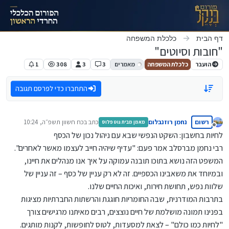
ילוג לתוכן
דף הבית
כלכלת המשפחה
"חובות וסיוטים"
הועבר
כלכלת המשפחה
מאמרים
3
3
308
1
התחברו כדי לפרסם תגובה
רשום
נחמן רוזנבלום
כתב ב
כח חשוון תשפ״ה, 10:24
מאמן מבית גוט פלוס
נערך לאחרונה על ידי
מנותק
לחיות בחשבון: השקט הנפשי שבא עם ניהול נכון של הכסף
רבי נחמן מברסלב אמר פעם: "עדיף שיהיה חייב לעצמו מאשר לאחרים".
המשפט הזה נושא בתוכו תובנה עמוקה על איך אנו מנהלים את חיינו,
ובמיוחד את משאבינו הכספיים. זה לא רק עניין של כסף – זה עניין של
שלוות נפש, תחושת חירות, ואיכות החיים שלנו.
בתרבות המודרנית, שבה החומריות חוגגת והרשתות החברתיות מציגות
בפנינו תמונה מושלמת של חיים נוצצים, רבים מאיתנו מרגישים צורך
"לחיות כמו כולם" – לצאת למסעדות, לטוס לחופשות, לקנות מותגים.