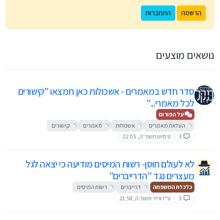
הרשמה
התחברות
נושאים מוצעים
סדר חדש במאמרים - אשכולות כאן תמצאו "קישורים
לכל מאמרי..."
על הפורום
העלאת מאמרים
אשכולות
מאמרים
קישורים
3
ט סיוון תשפ״ה, 22:05
לא לעולם חוסן- רשות המיסים מודיעה כי יצאה לגל
מעצרים נגד "הדרייברים"
כלכלת המשפחה
דרייברים
רשות המיסים
3
ט"ז אייר תשפ״ה, 21:58