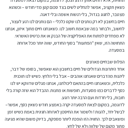
החוויות, אלא דוחים אותן לרגע הנכון. לדוגמה, במקום לצאת למסעדה
כשאין תקציב, אפשר להחליט לשים בצד סכום קטן מדי חודש – וכשהוא
מצטבר, לחגוג בגדול, בלי רגשות אשמה ובלי דאגה.
חיים בחשבון לא רק נותנים לנו שקט כלכלי – הם נותנים לנו רגע לעצור,
לחשוב, ולבחור במה שבאמת חשוב לנו. כשאנחנו חיים מתוך איזון, אנחנו
לא מפחדים לפתוח את האפליקציה של הבנק או את כרטיס האשראי.
התחושה הזו, שאין "הפתעות" בסוף החודש, שווה יותר מכל ארוחה
במסעדה.
הפלוס שבחיים מאוזנים
אחד היתרונות הגדולים של חיים בחשבון הוא שאפשר, בסופו של דבר,
ליהנות מהדברים שאנחנו אוהבים – אבל בלי הלחץ. כשיש לנו תוכנית
כלכלית, וכשאנחנו חיים בהתאם ליכולתנו, אנחנו מגלים שדווקא יש לנו
כסף לדברים כמו מסעדות, חופשות או מתנות. ההבדל הוא שזה קורה בלי
חובות, בלי חרדות ועם הרבה יותר רוגע.
לדוגמה, במקום לצאת למסעדה יקרה באמצע חודש כשאין כסף, אפשר–
לבשל יחד, להנות ! ולשמור את החיסכון לארוחה חגיגית באמת כשיש זמן
ומשאבים לכך. החוויה הזו הופכת ליותר מספקת, בדיוק משום שהיא מגיעה
מתוך מקום של שלווה ולא של לחץ.