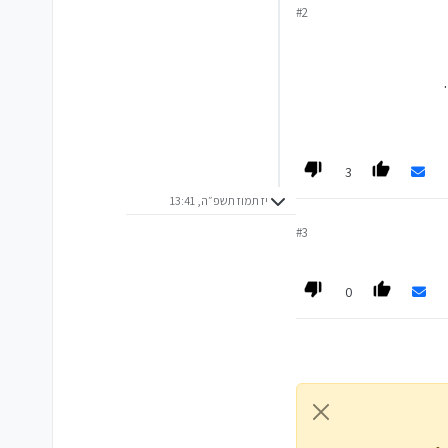
#2
3
יז תמוז תשפ״ה, 13:41
#3
0