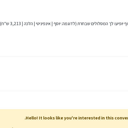
ף יופיעו לך המסלולים שבחרת (לדוגמה: יוסף | אינפיניטי | הלכה | 3,213 ש"ח).
Hello! It looks like you're interested in this conv