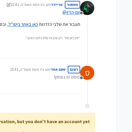
מאסטר
טריידר
כתב ב
יז תמוז תשפ״ה, 13:41
נערך לאחרונה על ידי טריידר
יום-הדין
@
מנותק
תעבור את שלבי הזדהות
כאן באתר ביטו"ל
, ובסו
"אין כאן סוד. רק שכבות שלא כולם רואים."
רשום
סתם אחד
כתב ב
יז תמוז תשפ״ה, 13:41
ס
נערך לאחרונה על ידי
פוסט זה נמחק!
מנותק
ersation, but you don't have an account yet.