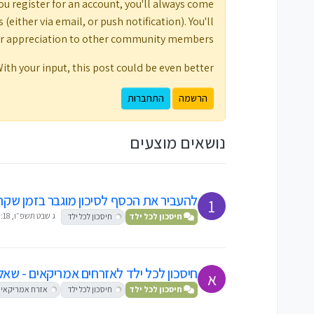
ou register for an account, you'll always come
either via email, or push notification). You'll
ur appreciation to other community members.
ith your input, this post could be even better 💗
הרשמה
התחברות
נושאים מוצעים
להעביר את הכסף לסיכון מוגבר בזמן שקר
1
ג שבט תשפ״ו, 20:18
חיסכון לכל ילד
חיסכון לכל ילד
חיסכון לכל ילד לאזרחים אמריקאים - שאל
א
חיסכון לכל ילד
חיסכון לכל ילד
אזרח אמריקאי