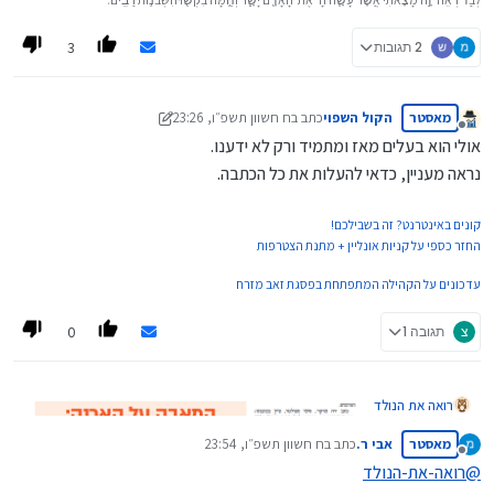
3
2 תגובות
מאסטר
הקול השפוי
כתב ב
ח חשוון תשפ״ו, 23:26
נערך לאחרונה על ידי הקול השפוי
מנותק
אולי הוא בעלים מאז ומתמיד ורק לא ידענו.
נראה מעניין, כדאי להעלות את כל הכתבה.
קונים באינטרנט? זה בשבילכם!
החזר כספי על קניות אונליין + מתנת הצטרפות
עדכונים על הקהילה המתפתחת בפסגת זאב מזרח
0
צ
תגובה 1
רואה את הנולד
מאסטר
אבי ר.
כתב ב
ח חשוון תשפ״ו, 23:54
נערך לאחרונה על ידי
מנותק
@
רואה-את-הנולד