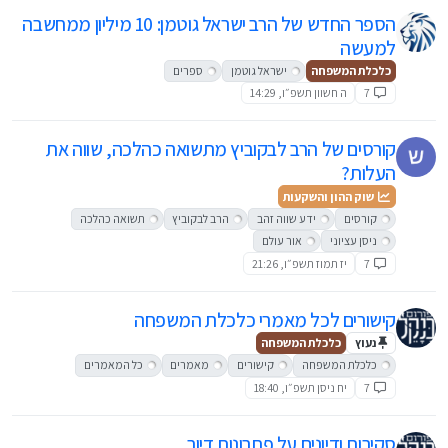
הספר החדש של הרב ישראל גוטמן: 10 מיליון ממחשבה
למעשה
כלכלת המשפחה
ישראל גוטמן
ספרים
7
ה חשוון תשפ״ו, 14:29
קורסים של הרב לבקוביץ מתשואה כהלכה, שווה את
העלות?
שוק ההון והשקעות
קורסים
ידע שווה זהב
הרב לבקוביץ
תשואה כהלכה
ניסן עציוני
אור עולם
7
יז תמוז תשפ״ו, 21:26
קישורים לכל מאמרי כלכלת המשפחה
נעוץ
כלכלת המשפחה
כלכלת המשפחה
קישורים
מאמרים
כל המאמרים
7
יח ניסן תשפ״ו, 18:40
סקירות ודיונים על פתרונות דיור