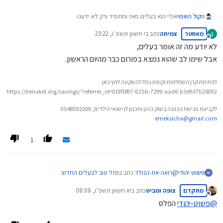
הקול השפוי
אולי הוא בעלים מאז ומתמיד ורק לא ידענו.
נראה מעניין, כדאי להעלות את כל הכתבה.
מאסטר
צמיחה
כתב ב
י חשוון תשפ״ו, 23:22
צ
נערך לאחרונה על ידי
מנותק
לא יודע מה זה אומר בעלים,
אבל שימו לב שהוא נמצא בפורום כבר מהיום הראשון.
לפתיחת קרן השתלמות וקופת גמל להשקעה לחץ כאן
https://benakel.org/savings/?referrer_id=019f1897-025b-7299-aad6-b3e9d7b26092
לקביעת פגישת הכוונה בשוק ההון ותכנון לנישואי הילדים, 0548592209
emeksicha@gmail.com
1
@
רואה-את-הנולד
כתב ב
מזל טוב לבעלים החדש
:
פשוט יהודי
מתקדם
צופה ומביט
כתב ב
יא חשוון תשפ״ו, 08:08
נערך לאחרונה על ידי
מנותק
@
פשוט-יהודי
הפלס