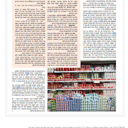
לְבַד֙ רְאֵה־זֶ֣ה מָצָ֔אתִי אֲשֶׁ֨ר עָשָׂ֧ה הָ' אֶת־הָאָדָ֖ם יָשָׁ֑ר וְהֵ֥מָּה בִקְשׁ֖וּ חִשְּׁבֹנ֥וֹת רַבִּֽים׃