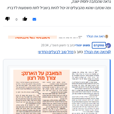
נראה שהכתבה יחסית ישנה,
ומה שכתבו שהוא מהבעלים זה יכול להיות בשביל לתת משמעות לדבריו.
0
רואה את הנולד
מתקדם
פשוט יהודי
כתב ב
י חשוון תשפ״ו, 20:34
נערך לאחרונה על ידי
מנותק
@
רואה-את-הנולד
כתב ב
מזל טוב לבעלים החדש
: