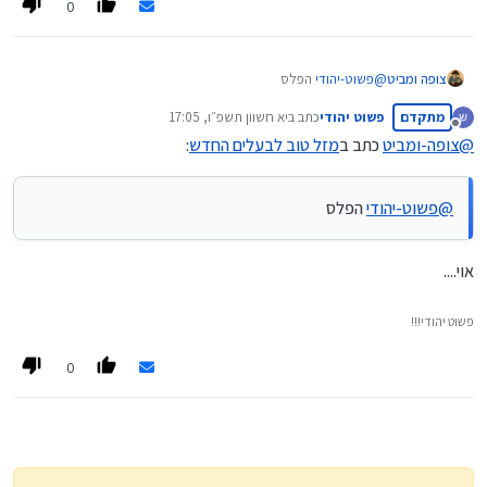
0
צופה ומביט
@
פשוט-יהודי
הפלס
מתקדם
פשוט יהודי
כתב ב
יא חשוון תשפ״ו, 17:05
נערך לאחרונה על ידי
מנותק
@
צופה-ומביט
כתב ב
מזל טוב לבעלים החדש
:
@
פשוט-יהודי
הפלס
אוי....
פשוט יהודי!!!
0
מאיפה זה?