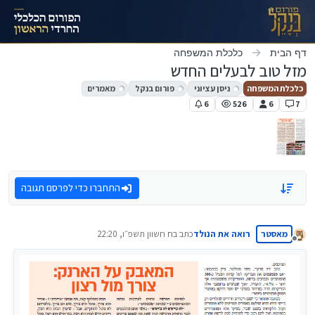
ילוג לתוכן
דף הבית
כלכלת המשפחה
מזל טוב לבעלים החדש
כלכלת המשפחה
ניסן עציוני
פורום בנקל
מאמרים
6
526
6
7
התחברו כדי לפרסם תגובה
מאסטר
רואה את הנולד
כתב ב
ח חשוון תשפ״ו, 22:20
נערך לאחרונה על ידי
מנותק