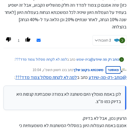
כזו] שזה אמנם כן צמוד למדד וזה חלק מהשליש הקבוע, אבל זה ישפיע
בעתיד על העמלות היוון שיהיה לכל המשכנתא הנחות בעמלות היוון [לאחר
שנה 10% הנחה, לאחר שנתיים 20% וכן הלאה עד ל-40% הנחה]
בהצלחה
1
כ
2 תגובות
@
בית-שמש
כתב ב
למה לא לקחת מסלול צמוד מדד???
:
כותב רק מה שיודע
כ
נצטרך לשלם קנס לא קטן,
מאסטר
משכנתא בקצב שלך
כתב ב
כג חשוון תשפ״ו, 10:04
לכן באמת מומלץ היום משתנה לא צמודה שמבחינת קנסות
נערך לאחרונה על ידי
מנותק
היא בדיוק כמו מ"צ.
@
כותב-רק-מה-שיודע
כתב ב
למה לא לקחת מסלול צמוד מדד???
:
בנוסף הממוצע השנתי של המדד בשנים האחרונות היה גבוה
בהרבה מעל 2.5% . בד"כ 3.2 ומעלה.
ובל נשכח שכשנמחזר בעוד שנה שנתיים נגלה פתאום שהקרן
לכן באמת מומלץ היום משתנה לא צמודה שמבחינת קנסות היא
הצמודה למדד נשארה כמעט כמו שהייתה בעת לקיחתה.
בדיוק כמו מ"צ.
הרעיון נכון, אבל לא בדיוק.
אמנם באמת העמלות היוון במסלולי המשתנות לא משמעותיות כי