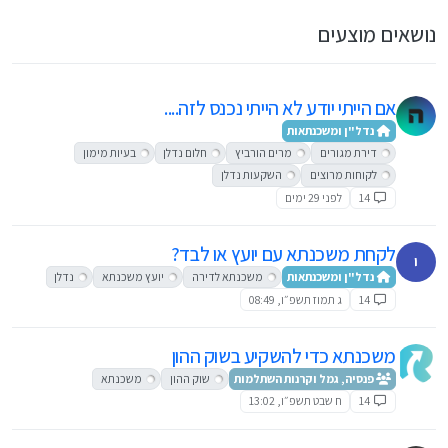
נושאים מוצעים
אם הייתי יודע לא הייתי נכנס לזה....
נדל"ן ומשכנתאות
דירת מגורים
מרים הורביץ
חלום נדלן
בעיות מימון
לקוחות מרוצים
השקעות נדלן
14
לפני 29 ימים
לקחת משכנתא עם יועץ או לבד?
י
נדל"ן ומשכנתאות
משכנתא לדירה
יועץ משכנתא
נדלן
14
ג תמוז תשפ״ו, 08:49
משכנתא כדי להשקיע בשוק ההון
פנסיה, גמל וקרנות השתלמות
שוק ההון
משכנתא
14
ח שבט תשפ״ו, 13:02