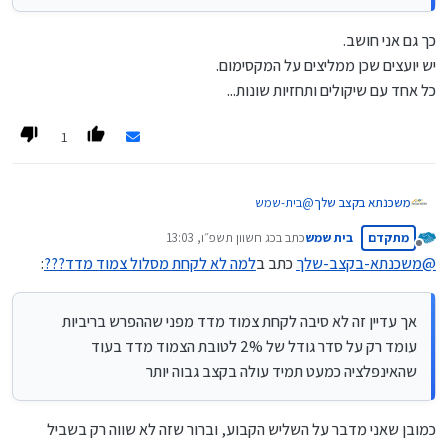
היוון [לאחר שנה 10% הנחה, לאחר שנתיים 20% וכן
הלאה עד ל-40% הנחה]
כך גם אני חושב.
יש יועצים שכן ממליצים על המקסימום.
כל אחד עם שיקולים ותחזיות שונות...
1
משכנתא בקצב שלך
@
בית-שמש
דבר ראשון כמו שכבר כתב
@
כותב-רק-מה-שיודע
הפוסט שלך
מתקדם
בית שמש
כתב ב
כג חשוון תשפ״ו, 13:03
לא רלוונטי לגבי שתי שלישי המשכנתא שאינם במסלולי
נערך לאחרונה על ידי
מנותק
קבועות ששם העמלות היוון יחסית מזעריות.
@
משכנתא-בקצב-שלך
כתב ב
למה לא לקחת מסלול צמוד מדד???
:
זה יכול להיות רלוונטי רק לשליש הקבוע שבו אמנם כשתיקח
קל"צ יהיה עמלות היוון באם הריביות ירדו, אך עדיין זה לא
סיבה לקחת צמוד מדד מפני שההפרש בריביות עומד רק על
אך עדיין זה לא סיבה לקחת צמוד מדד מפני שההפרש בריביות
סדר גודל של 2% לטובת הצמוד מדד בעוד שהאינפלציה
עומד רק על סדר גודל של 2% לטובת הצמוד מדד בעוד
כמעט תמיד עולה בקצב גבוה יותר.
שהאינפלציה כמעט תמיד עולה בקצב גבוה יותר
מה שכן מומלץ זה לשלב בתמהיל חלק בהלוואת זכאות [למי
שיש אופציה כזו] שזה אמנם כן צמוד למדד וזה חלק
מהשליש הקבוע, אבל זה ישפיע בעתיד על העמלות היוון
כמובן שאני מדבר על השליש הקבוע, וברור שזה לא שווה רק בשביל
שיהיה לכל המשכנתא הנחות בעמלות היוון [לאחר שנה 10%