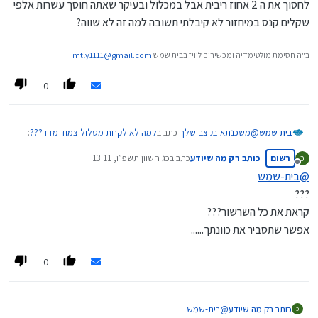
הנחה, לאחר שנתיים 20% וכן הלאה עד ל-40% הנחה]
לחסוך את ה 2 אחוז ריבית אבל במכלול ובעיקר שאתה חוסך עשרות אלפי
בהצלחה
שקלים קנס במיחזור לא קיבלתי תשובה למה זה לא שווה?
ב"ה חסימת מולטימדיה ומכשירים לוויז בבית שמש
mtly1111@gmail.com
0
@
משכנתא-בקצב-שלך
כתב ב
למה לא לקחת מסלול צמוד מדד???
:
בית שמש
רשום
כותב רק מה שיודע
כתב ב
כג חשוון תשפ״ו, 13:11
כ
נערך לאחרונה על ידי
מנותק
@
בית-שמש
אך עדיין זה לא סיבה לקחת צמוד מדד מפני שההפרש בריביות
???
עומד רק על סדר גודל של 2% לטובת הצמוד מדד בעוד
כמובן שאני מדבר על השליש הקבוע, וברור שזה לא שווה רק בשביל
קראת את כל השרשור???
שהאינפלציה כמעט תמיד עולה בקצב גבוה יותר
לחסוך את ה 2 אחוז ריבית אבל במכלול ובעיקר שאתה חוסך עשרות
אפשר שתסביר את כוונתך......
אלפי שקלים קנס במיחזור לא קיבלתי תשובה למה זה לא שווה?
0
כותב רק מה שיודע
@
בית-שמש
כ