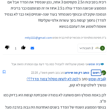
ריבית בסביבות ה2.5 מקסימום 3 אחוז, נכון שנפסיד את המדד אבל אם
הממוצע שבשנה המדד עולה ב2.5 אחוז אז זה מצטמצם כבר בריבית
הנמוכה שקיבלנו ובנוסף כשנמחזר בעוד שנה-שנתיים (ואז כבר לא נצמיד
למדד) נחסוך קנסות בסך עשרות אלפי שקלים!!!
אשמח לשמוע את דעתכם בנושא
ב"ה חסימת מולטימדיה ומכשירים לוויז בבית שמש
mtly1111@gmail.com
1
כ
2 תגובות
בית שמש
אני מאמין שהצלחתי להבהיל כמה ברי דעת עם הכותרת הזאת אבל
בזאת אפרט את הרעיון:
רשום
כותב רק מה שיודע
כתב ב
כב חשוון תשפ״ו, 22:20
כ
הרי כיום הריביות גבוהות זה לא סוד אם ניקח מסלול לא צמוד קבוע
נערך לאחרונה על ידי
מנותק
נקבל ריבית באזור 4.5-5 אחוז, כשנבוא למחזר בעוד נניח שנתיים
@
בית-שמש
כתב ב
למה לא לקחת מסלול צמוד מדד???
:
שהריביות יהיו שפויות נצטרך לשלם קנס לא קטן, אז אולי עדיף לקחת
נצטרך לשלם קנס לא קטן,
צמוד מדד ולקבל ריבית בסביבות ה2.5 מקסימום 3 אחוז, נכון שנפסיד
את המדד אבל אם הממוצע שבשנה המדד עולה ב2.5 אחוז אז זה
לכן באמת מומלץ היום משתנה לא צמודה שמבחינת קנסות היא בדיוק כמו
מצטמצם כבר בריבית הנמוכה שקיבלנו ובנוסף כשנמחזר בעוד
מ"צ.
שנה-שנתיים (ואז כבר לא נצמיד למדד) נחסוך קנסות בסך עשרות
אלפי שקלים!!!
בנוסף הממוצע השנתי של המדד בשנים האחרונות היה גבוה בהרבה מעל