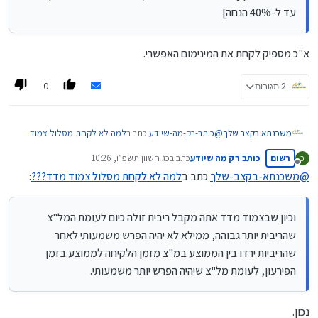
מהשליש הקבוע, אבל זה ישפיע בעתיד על העמלות היוון
עד ל-40% הנחה]
שיהיה לכל המשכנתא הנחות בעמלות היוון [לאחר שנה 10%
הנחה, לאחר שנתיים 20% וכן הלאה עד ל-40% הנחה]
בהצלחה
א"כ מספיק לקחת את המינימום האפשרי.
0
2 תגובות
@
כותב-רק-מה-שיודע
כתב ב
למה לא לקחת מסלול צמוד
משכנתא בקצב שלך
מדד???
:
רשום
כותב רק מה שיודע
כתב ב
כג חשוון תשפ״ו, 10:26
כ
נערך לאחרונה על ידי
מנותק
@
משכנתא-בקצב-שלך
כתב ב
למה לא לקחת מסלול צמוד מדד???
:
לכן באמת מומלץ היום משתנה לא צמודה שמבחינת
קנסות היא בדיוק כמו מ"צ.
הרעיון נכון, אבל לא בדיוק.
וכיון שבצמוד מדד אתה מקבל ריבית זולה כיום לעומת המל"צ
אמנם באמת העמלות היוון במסלולי המשתנות לא
שהריבית יותר גבוהה, ממילא לא יהיה הפרש משמעותי לאחר
משמעותיות כי מסתכלים רק על התקופה שנותרה עד התחנת
שינוי,
שהריביות ירדו בין הממוצע במ"צ מזמן הלקיחה לממוצע בזמן
אבל הרעיון של העמלות היוון זה ממוצע הריבית בתקופת
הפירעון, לעומת מל"צ שיהיה הפרש יותר משמעותי.
הלקיחה לעומת ממוצע בזמן הפירעון/מיחזור, וכיון שבצמוד
מדד אתה מקבל ריבית זולה כיום לעומת המל"צ שהריבית
יותר גבוהה, ממילא לא יהיה הפרש משמעותי לאחר שהריביות
נכון.
ירדו בין הממוצע במ"צ מזמן הלקיחה לממוצע בזמן הפירעון,