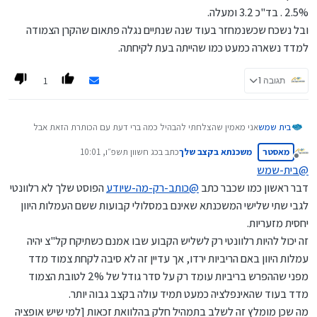
אשמח לשמוע את דעתכם בנושא
2.5% . בד"כ 3.2 ומעלה.
ובל נשכח שכשנמחזר בעוד שנה שנתיים נגלה פתאום שהקרן הצמודה
למדד נשארה כמעט כמו שהייתה בעת לקיחתה.
1
תגובה 1
בית שמש
אני מאמין שהצלחתי להבהיל כמה ברי דעת עם הכותרת הזאת אבל
בזאת אפרט את הרעיון:
מאסטר
משכנתא בקצב שלך
כתב ב
כג חשוון תשפ״ו, 10:01
הרי כיום הריביות גבוהות זה לא סוד אם ניקח מסלול לא צמוד קבוע
נערך לאחרונה על ידי
מנותק
נקבל ריבית באזור 4.5-5 אחוז, כשנבוא למחזר בעוד נניח שנתיים
@
בית-שמש
שהריביות יהיו שפויות נצטרך לשלם קנס לא קטן, אז אולי עדיף לקחת
דבר ראשון כמו שכבר כתב
@
כותב-רק-מה-שיודע
הפוסט שלך לא רלוונטי
צמוד מדד ולקבל ריבית בסביבות ה2.5 מקסימום 3 אחוז, נכון שנפסיד
לגבי שתי שלישי המשכנתא שאינם במסלולי קבועות ששם העמלות היוון
את המדד אבל אם הממוצע שבשנה המדד עולה ב2.5 אחוז אז זה
מצטמצם כבר בריבית הנמוכה שקיבלנו ובנוסף כשנמחזר בעוד
יחסית מזעריות.
שנה-שנתיים (ואז כבר לא נצמיד למדד) נחסוך קנסות בסך עשרות
זה יכול להיות רלוונטי רק לשליש הקבוע שבו אמנם כשתיקח קל"צ יהיה
אלפי שקלים!!!
עמלות היוון באם הריביות ירדו, אך עדיין זה לא סיבה לקחת צמוד מדד
אשמח לשמוע את דעתכם בנושא
מפני שההפרש בריביות עומד רק על סדר גודל של 2% לטובת הצמוד
מדד בעוד שהאינפלציה כמעט תמיד עולה בקצב גבוה יותר.
מה שכן מומלץ זה לשלב בתמהיל חלק בהלוואת זכאות [למי שיש אופציה