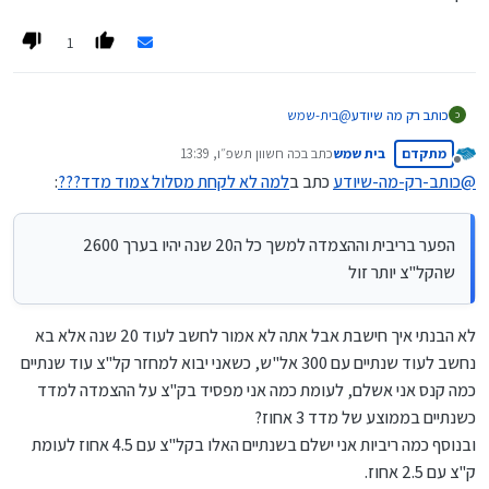
1
כותב רק מה שיודע
@
בית-שמש
כ
אם הבנתי את כוונתך אתה מתכוון שעדיף לקחת את כל השליש
מתקדם
בית שמש
כתב ב
כה חשוון תשפ״ו, 13:39
שחייב להיות קבוע בק"צ למרות שייצא שביחד עם המדד
נערך לאחרונה על ידי
מנותק
הריבית תהיה גבוהה בכאחוז יותר מהקל"צ וכן שהקרן עצמה
@
כותב-רק-מה-שיודע
כתב ב
למה לא לקחת מסלול צמוד מדד???
:
תתייקר. כי עדיף עכשיו לשלם יקר כדי לא לשלם קנס גבוה
בעתיד.
האמת זה נשמע טוב.
הפער בריבית וההצמדה למשך כל ה20 שנה יהיו בערך 2600
ניסיתי לעשות חשבון.
שהקל"צ יותר זול
חישבתי לפי 300000 במסלול הקבוע. ולפי זה שעוד שנתיים
יהיה אפשר להשיג קל"צ 3.5 וממילא הממוצע יהיה בערך 4.
לעומת 4.5 של עכשיו. עם מדד 3.2. וק"צ 2.5. (אחרי שקצת
לא הבנתי איך חישבת אבל אתה לא אמור לחשב לעוד 20 שנה אלא בא
בריבית זכאות שיגרום הנחה 20% בעמלת פירעון.). למשך 20
נחשב לעוד שנתיים עם 300 אל"ש, כשאני יבוא למחזר קל"צ עוד שנתיים
שנה.
הפער בריבית וההצמדה למשך כל ה20 שנה יהיו בערך 2600
כמה קנס אני אשלם, לעומת כמה אני מפסיד בק"צ על ההצמדה למדד
שהקל"צ יותר זול. (136600 לעומת 134000).
כשנתיים בממוצע של מדד 3 אחוז?
וכל זה בהנחה שבאמת בעוד שנתיים כבר ירדו הריביות באחוז
ובנוסף כמה ריביות אני ישלם בשנתיים האלו בקל"צ עם 4.5 אחוז לעומת
מהיום.
יתכן שהירידה תהיה מהירה יותר ויתכן שאיטית יותר. (לפני
ק"צ עם 2.5 אחוז.
כשנתיים וחצי כל הציפיות היו לירידה מהירה ובסוף הגיעה