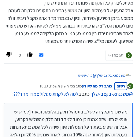
מסתכלים רק על התקופה שנותרה עד התחנת שינוי,
אבל הרעיון של העמלות היוון זה ממוצע הריבית בתקופת הלקיחה לעומת
ממוצע בזמן הפירעון/מיחזור, וכיון שבצמוד מדד אתה מקבל ריבית זולה
כיום לעומת המל"צ שהריבית יותר גבוהה, ממילא לא יהיה הפרש משמעותי
לאחר שהריביות ירדו בין הממוצע במ"צ מזמן הלקיחה לממוצע בזמן
הפירעון, לעומת מל"צ שיהיה הפרש יותר משמעותי.
0
כ
תגובה 1
משכנתא בקצב שלך
@
בית-שמש
דבר ראשון כמו שכבר כתב
@
כותב-רק-מה-שיודע
הפוסט שלך
רשום
כותב רק מה שיודע
כתב ב
כג חשוון תשפ״ו, 10:23
כ
לא רלוונטי לגבי שתי שלישי המשכנתא שאינם במסלולי
נערך לאחרונה על ידי
מנותק
קבועות ששם העמלות היוון יחסית מזעריות.
@
משכנתא-בקצב-שלך
כתב ב
למה לא לקחת מסלול צמוד מדד???
:
זה יכול להיות רלוונטי רק לשליש הקבוע שבו אמנם כשתיקח
קל"צ יהיה עמלות היוון באם הריביות ירדו, אך עדיין זה לא
סיבה לקחת צמוד מדד מפני שההפרש בריביות עומד רק על
מה שכן מומלץ זה לשלב בתמהיל חלק בהלוואת זכאות [למי שיש
סדר גודל של 2% לטובת הצמוד מדד בעוד שהאינפלציה
אופציה כזו] שזה אמנם כן צמוד למדד וזה חלק מהשליש הקבוע,
כמעט תמיד עולה בקצב גבוה יותר.
אבל זה ישפיע בעתיד על העמלות היוון שיהיה לכל המשכנתא הנחות
מה שכן מומלץ זה לשלב בתמהיל חלק בהלוואת זכאות [למי
שיש אופציה כזו] שזה אמנם כן צמוד למדד וזה חלק
בעמלות היוון [לאחר שנה 10% הנחה, לאחר שנתיים 20% וכן הלאה