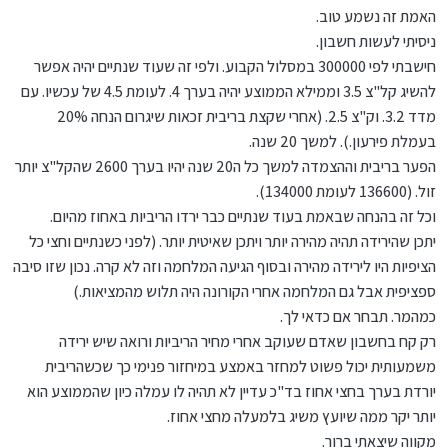
האמת זה נשמע טוב.
ניסיתי לעשות חשבון.
חישבתי לפי 300000 במסלול הקבוע. ולפי זה שעוד שנתיים יהיה אפשר
להשיג קל"צ 3.5 וממילא הממוצע יהיה בערך 4. לעומת 4.5 של עכשיו. עם
מדד 3.2. וק"צ 2.5. (אחרי שקצת בריבית זכאות שיגרום הנחה 20%
בעמלת פירעון.). למשך 20 שנה.
הפער בריבית וההצמדה למשך כל ה20 שנה יהיו בערך 2600 שהקל"צ יותר
זול. (136600 לעומת 134000).
וכל זה בהנחה שבאמת בעוד שנתיים כבר ירדו הריביות באחוז מהיום.
יתכן שהירידה תהיה מהירה יותר ויתכן שאיטית יותר. (לפני כשנתיים וחצי כל
הציפיות היו לירידה מהירה ובסוף הגיעה המלחמה וזה לא קרה. נכון שזו סיבה
ספציפית אבל גם המלחמה אחרי הקורונה היה תלוש מהמציאות.)
כמהמר. תבחר אם כדאי לך.
רק קח בחשבון שאדם שעוקב אחרי מחיר הריביות ורואה שיש ירידה
משמעותית יכול פשוט למחזר באמצע במיחזור פנימי כך שכשהריבית
יורדת בערך בחצי אחוז בד"כ עדיין לא תהיה לו עמלה כיון שהממוצע הוא
יותר יקר ממה שיועץ משיג בלמעלה מחצי אחוז.
מקווה שיצאתי ברור.