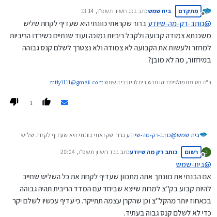
???
מתקדם
בית שמש
כתב ב
כג חשוון תשפ״ו, 13:14
קראת את כל השרשור???
נערך לאחרונה על ידי
מנותק
אפשר שתסביר את כוונתך......
@
כותב-רק-מה-שיודע
ברור שקראתי כוונתי היא שעדיף לקחת שליש
משכנתא צמודה קבועה ולקבל ריביות נמוכה ועוד שנתיים כשירדו הריביות
למחזר ולעשות את הקבועה לא צמודה ולא נצטרך לשלם קנס גבוהה
במיחזור, מה לא מובן?
ב"ה חסימת מולטימדיה ומכשירים לוויז בבית שמש
mtly1111@gmail.com
1
בית שמש
@
כותב-רק-מה-שיודע
ברור שקראתי כוונתי היא שעדיף לקחת שליש
משכנתא צמודה קבועה ולקבל ריביות נמוכה ועוד שנתיים כשירדו
רשום
כותב רק מה שיודע
כתב ב
כד חשוון תשפ״ו, 20:04
כ
הריביות למחזר ולעשות את הקבועה לא צמודה ולא נצטרך לשלם קנס
נערך לאחרונה על ידי
מנותק
גבוהה במיחזור, מה לא מובן?
@
בית-שמש
אם הבנתי את כוונתך אתה מתכוון שעדיף לקחת את כל השליש שחייב
להיות קבוע בק"צ למרות שייצא שביחד עם המדד הריבית תהיה גבוהה
בכאחוז יותר מהקל"צ וכן שהקרן עצמה תתייקר. כי עדיף עכשיו לשלם יקר
כדי לא לשלם קנס גבוה בעתיד.