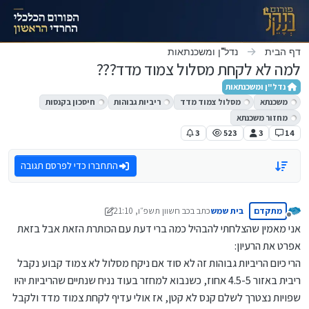
ילוג לתוכן
דף הבית
נדל"ן ומשכנתאות
למה לא לקחת מסלול צמוד מדד???
נדל"ן ומשכנתאות
משכנתא
מסלול צמוד מדד
ריביות גבוהות
חיסכון בקנסות
מחזור משכנתא
3
523
3
14
התחברו כדי לפרסם תגובה
מתקדם
בית שמש
כתב ב
כב חשוון תשפ״ו, 21:10
נערך לאחרונה על ידי מונטיפיורי
מנותק
אני מאמין שהצלחתי להבהיל כמה ברי דעת עם הכותרת הזאת אבל בזאת
אפרט את הרעיון:
הרי כיום הריביות גבוהות זה לא סוד אם ניקח מסלול לא צמוד קבוע נקבל
ריבית באזור 4.5-5 אחוז, כשנבוא למחזר בעוד נניח שנתיים שהריביות יהיו
שפויות נצטרך לשלם קנס לא קטן, אז אולי עדיף לקחת צמוד מדד ולקבל