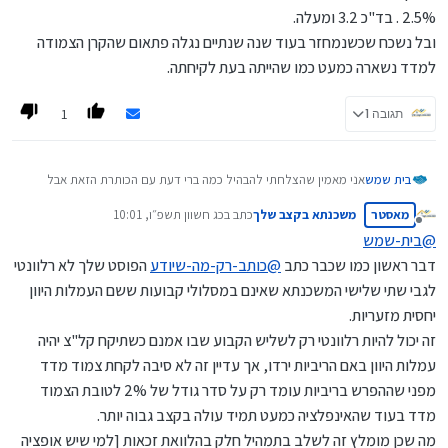
אשמח לשמוע את דעתכם בנושא
2.5% . בד"כ 3.2 ומעלה.
ובל נשכח שכשנמחזר בעוד שנה שנתיים נגלה פתאום שהקרן הצמודה
למדד נשארה כמעט כמו שהייתה בעת לקיחתה.
1
תגובה 1
בית שמש
אני מאמין שהצלחתי להבהיל כמה ברי דעת עם הכותרת הזאת אבל
בזאת אפרט את הרעיון:
מאסטר
משכנתא בקצב שלך
כתב ב
כג חשוון תשפ״ו, 10:01
הרי כיום הריביות גבוהות זה לא סוד אם ניקח מסלול לא צמוד קבוע
נערך לאחרונה על ידי
מנותק
נקבל ריבית באזור 4.5-5 אחוז, כשנבוא למחזר בעוד נניח שנתיים
@
בית-שמש
שהריביות יהיו שפויות נצטרך לשלם קנס לא קטן, אז אולי עדיף לקחת
דבר ראשון כמו שכבר כתב
@
כותב-רק-מה-שיודע
הפוסט שלך לא רלוונטי
צמוד מדד ולקבל ריבית בסביבות ה2.5 מקסימום 3 אחוז, נכון שנפסיד
לגבי שתי שלישי המשכנתא שאינם במסלולי קבועות ששם העמלות היוון
את המדד אבל אם הממוצע שבשנה המדד עולה ב2.5 אחוז אז זה
מצטמצם כבר בריבית הנמוכה שקיבלנו ובנוסף כשנמחזר בעוד
יחסית מזעריות.
שנה-שנתיים (ואז כבר לא נצמיד למדד) נחסוך קנסות בסך עשרות
זה יכול להיות רלוונטי רק לשליש הקבוע שבו אמנם כשתיקח קל"צ יהיה
אלפי שקלים!!!
עמלות היוון באם הריביות ירדו, אך עדיין זה לא סיבה לקחת צמוד מדד
אשמח לשמוע את דעתכם בנושא
מפני שההפרש בריביות עומד רק על סדר גודל של 2% לטובת הצמוד
מדד בעוד שהאינפלציה כמעט תמיד עולה בקצב גבוה יותר.
מה שכן מומלץ זה לשלב בתמהיל חלק בהלוואת זכאות [למי שיש אופציה