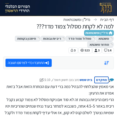
ילוג לתוכן
דף הבית
נדל"ן ומשכנתאות
למה לא לקחת מסלול צמוד מדד???
נדל"ן ומשכנתאות
משכנתא
מסלול צמוד מדד
ריביות גבוהות
חיסכון בקנסות
מחזור משכנתא
3
523
3
14
התחברו כדי לפרסם תגובה
מתקדם
בית שמש
כתב ב
כב חשוון תשפ״ו, 21:10
נערך לאחרונה על ידי מונטיפיורי
מנותק
אני מאמין שהצלחתי להבהיל כמה ברי דעת עם הכותרת הזאת אבל בזאת
אפרט את הרעיון:
הרי כיום הריביות גבוהות זה לא סוד אם ניקח מסלול לא צמוד קבוע נקבל
ריבית באזור 4.5-5 אחוז, כשנבוא למחזר בעוד נניח שנתיים שהריביות יהיו
שפויות נצטרך לשלם קנס לא קטן, אז אולי עדיף לקחת צמוד מדד ולקבל