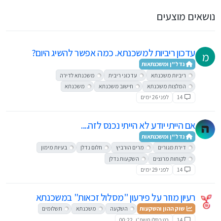
נושאים מוצעים
עדכון ריביות למשכנתא. כמה אפשר להשיג היום?
מ
נדל"ן ומשכנתאות
ריביות משכנתא
עדכוני ריבית
משכנתא לדירה
המלצות משכנתא
חישוב משכנתא
משכנתא
14
לפני 26 ימים
אם הייתי יודע לא הייתי נכנס לזה....
נדל"ן ומשכנתאות
דירת מגורים
מרים הורביץ
חלום נדלן
בעיות מימון
לקוחות מרוצים
השקעות נדלן
14
לפני 29 ימים
רעיון מוזר על פירעון "מסלול זכאות" במשכנתא
שוק ההון והשקעות
השקעה
משכנתא
תשלומים
14
כט כסלו תשפ״ו, 00:22