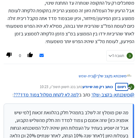
מסתכלים רק על התקופה שנותרה עד התחנת שינוי,
אבל הרעיון של העמלות היוון זה ממוצע הריבית בתקופת הלקיחה לעומת
ממוצע בזמן הפירעון/מיחזור, וכיון שבצמוד מדד אתה מקבל ריבית זולה
כיום לעומת המל"צ שהריבית יותר גבוהה, ממילא לא יהיה הפרש משמעותי
לאחר שהריביות ירדו בין הממוצע במ"צ מזמן הלקיחה לממוצע בזמן
הפירעון, לעומת מל"צ שיהיה הפרש יותר משמעותי.
0
כ
תגובה 1
משכנתא בקצב שלך
@
בית-שמש
דבר ראשון כמו שכבר כתב
@
כותב-רק-מה-שיודע
הפוסט שלך
רשום
כותב רק מה שיודע
כתב ב
כג חשוון תשפ״ו, 10:23
כ
לא רלוונטי לגבי שתי שלישי המשכנתא שאינם במסלולי
נערך לאחרונה על ידי
מנותק
קבועות ששם העמלות היוון יחסית מזעריות.
@
משכנתא-בקצב-שלך
כתב ב
למה לא לקחת מסלול צמוד מדד???
:
זה יכול להיות רלוונטי רק לשליש הקבוע שבו אמנם כשתיקח
קל"צ יהיה עמלות היוון באם הריביות ירדו, אך עדיין זה לא
סיבה לקחת צמוד מדד מפני שההפרש בריביות עומד רק על
מה שכן מומלץ זה לשלב בתמהיל חלק בהלוואת זכאות [למי שיש
סדר גודל של 2% לטובת הצמוד מדד בעוד שהאינפלציה
אופציה כזו] שזה אמנם כן צמוד למדד וזה חלק מהשליש הקבוע,
כמעט תמיד עולה בקצב גבוה יותר.
אבל זה ישפיע בעתיד על העמלות היוון שיהיה לכל המשכנתא הנחות
מה שכן מומלץ זה לשלב בתמהיל חלק בהלוואת זכאות [למי
שיש אופציה כזו] שזה אמנם כן צמוד למדד וזה חלק
בעמלות היוון [לאחר שנה 10% הנחה, לאחר שנתיים 20% וכן הלאה