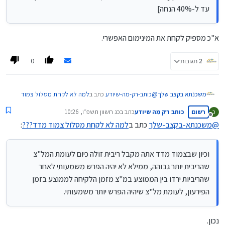
מהשליש הקבוע, אבל זה ישפיע בעתיד על העמלות היוון
עד ל-40% הנחה]
שיהיה לכל המשכנתא הנחות בעמלות היוון [לאחר שנה 10%
הנחה, לאחר שנתיים 20% וכן הלאה עד ל-40% הנחה]
בהצלחה
א"כ מספיק לקחת את המינימום האפשרי.
0
2 תגובות
@
כותב-רק-מה-שיודע
כתב ב
למה לא לקחת מסלול צמוד
משכנתא בקצב שלך
מדד???
:
רשום
כותב רק מה שיודע
כתב ב
כג חשוון תשפ״ו, 10:26
כ
נערך לאחרונה על ידי
מנותק
@
משכנתא-בקצב-שלך
כתב ב
למה לא לקחת מסלול צמוד מדד???
:
לכן באמת מומלץ היום משתנה לא צמודה שמבחינת
קנסות היא בדיוק כמו מ"צ.
הרעיון נכון, אבל לא בדיוק.
וכיון שבצמוד מדד אתה מקבל ריבית זולה כיום לעומת המל"צ
אמנם באמת העמלות היוון במסלולי המשתנות לא
שהריבית יותר גבוהה, ממילא לא יהיה הפרש משמעותי לאחר
משמעותיות כי מסתכלים רק על התקופה שנותרה עד התחנת
שינוי,
שהריביות ירדו בין הממוצע במ"צ מזמן הלקיחה לממוצע בזמן
אבל הרעיון של העמלות היוון זה ממוצע הריבית בתקופת
הפירעון, לעומת מל"צ שיהיה הפרש יותר משמעותי.
הלקיחה לעומת ממוצע בזמן הפירעון/מיחזור, וכיון שבצמוד
מדד אתה מקבל ריבית זולה כיום לעומת המל"צ שהריבית
יותר גבוהה, ממילא לא יהיה הפרש משמעותי לאחר שהריביות
נכון.
ירדו בין הממוצע במ"צ מזמן הלקיחה לממוצע בזמן הפירעון,