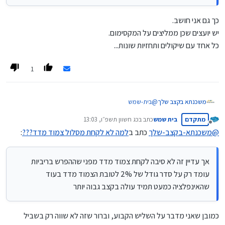
היוון [לאחר שנה 10% הנחה, לאחר שנתיים 20% וכן
הלאה עד ל-40% הנחה]
כך גם אני חושב.
יש יועצים שכן ממליצים על המקסימום.
כל אחד עם שיקולים ותחזיות שונות...
1
משכנתא בקצב שלך
@
בית-שמש
דבר ראשון כמו שכבר כתב
@
כותב-רק-מה-שיודע
הפוסט שלך
מתקדם
בית שמש
כתב ב
כג חשוון תשפ״ו, 13:03
לא רלוונטי לגבי שתי שלישי המשכנתא שאינם במסלולי
נערך לאחרונה על ידי
מנותק
קבועות ששם העמלות היוון יחסית מזעריות.
@
משכנתא-בקצב-שלך
כתב ב
למה לא לקחת מסלול צמוד מדד???
:
זה יכול להיות רלוונטי רק לשליש הקבוע שבו אמנם כשתיקח
קל"צ יהיה עמלות היוון באם הריביות ירדו, אך עדיין זה לא
סיבה לקחת צמוד מדד מפני שההפרש בריביות עומד רק על
אך עדיין זה לא סיבה לקחת צמוד מדד מפני שההפרש בריביות
סדר גודל של 2% לטובת הצמוד מדד בעוד שהאינפלציה
עומד רק על סדר גודל של 2% לטובת הצמוד מדד בעוד
כמעט תמיד עולה בקצב גבוה יותר.
שהאינפלציה כמעט תמיד עולה בקצב גבוה יותר
מה שכן מומלץ זה לשלב בתמהיל חלק בהלוואת זכאות [למי
שיש אופציה כזו] שזה אמנם כן צמוד למדד וזה חלק
מהשליש הקבוע, אבל זה ישפיע בעתיד על העמלות היוון
כמובן שאני מדבר על השליש הקבוע, וברור שזה לא שווה רק בשביל
שיהיה לכל המשכנתא הנחות בעמלות היוון [לאחר שנה 10%