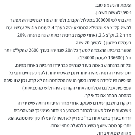
האמת זה נשמע טוב.
ניסיתי לעשות חשבון.
חישבתי לפי 300000 במסלול הקבוע. ולפי זה שעוד שנתיים יהיה אפשר
להשיג קל"צ 3.5 וממילא הממוצע יהיה בערך 4. לעומת 4.5 של עכשיו. עם
מדד 3.2. וק"צ 2.5. (אחרי שקצת בריבית זכאות שיגרום הנחה 20%
בעמלת פירעון.). למשך 20 שנה.
הפער בריבית וההצמדה למשך כל ה20 שנה יהיו בערך 2600 שהקל"צ יותר
זול. (136600 לעומת 134000).
וכל זה בהנחה שבאמת בעוד שנתיים כבר ירדו הריביות באחוז מהיום.
יתכן שהירידה תהיה מהירה יותר ויתכן שאיטית יותר. (לפני כשנתיים וחצי כל
הציפיות היו לירידה מהירה ובסוף הגיעה המלחמה וזה לא קרה. נכון שזו סיבה
ספציפית אבל גם המלחמה אחרי הקורונה היה תלוש מהמציאות.)
כמהמר. תבחר אם כדאי לך.
רק קח בחשבון שאדם שעוקב אחרי מחיר הריביות ורואה שיש ירידה
משמעותית יכול פשוט למחזר באמצע במיחזור פנימי כך שכשהריבית
יורדת בערך בחצי אחוז בד"כ עדיין לא תהיה לו עמלה כיון שהממוצע הוא
יותר יקר ממה שיועץ משיג בלמעלה מחצי אחוז.
מקווה שיצאתי ברור.