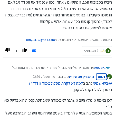
ריבית בסביבות ה2.5 מקסימום 3 אחוז, נכון שנפסיד את המדד אבל אם
הממוצע שבשנה המדד עולה ב2.5 אחוז אז זה מצטמצם כבר בריבית
הנמוכה שקיבלנו ובנוסף כשנמחזר בעוד שנה-שנתיים (ואז כבר לא נצמיד
למדד) נחסוך קנסות בסך עשרות אלפי שקלים!!!
אשמח לשמוע את דעתכם בנושא
ב"ה חסימת מולטימדיה ומכשירים לוויז בבית שמש
mtly1111@gmail.com
1
כ
2 תגובות
בית שמש
אני מאמין שהצלחתי להבהיל כמה ברי דעת עם הכותרת הזאת אבל
בזאת אפרט את הרעיון:
רשום
כותב רק מה שיודע
כתב ב
כב חשוון תשפ״ו, 22:20
כ
הרי כיום הריביות גבוהות זה לא סוד אם ניקח מסלול לא צמוד קבוע
נערך לאחרונה על ידי
מנותק
נקבל ריבית באזור 4.5-5 אחוז, כשנבוא למחזר בעוד נניח שנתיים
@
בית-שמש
כתב ב
למה לא לקחת מסלול צמוד מדד???
:
שהריביות יהיו שפויות נצטרך לשלם קנס לא קטן, אז אולי עדיף לקחת
נצטרך לשלם קנס לא קטן,
צמוד מדד ולקבל ריבית בסביבות ה2.5 מקסימום 3 אחוז, נכון שנפסיד
את המדד אבל אם הממוצע שבשנה המדד עולה ב2.5 אחוז אז זה
לכן באמת מומלץ היום משתנה לא צמודה שמבחינת קנסות היא בדיוק כמו
מצטמצם כבר בריבית הנמוכה שקיבלנו ובנוסף כשנמחזר בעוד
מ"צ.
שנה-שנתיים (ואז כבר לא נצמיד למדד) נחסוך קנסות בסך עשרות
אלפי שקלים!!!
בנוסף הממוצע השנתי של המדד בשנים האחרונות היה גבוה בהרבה מעל