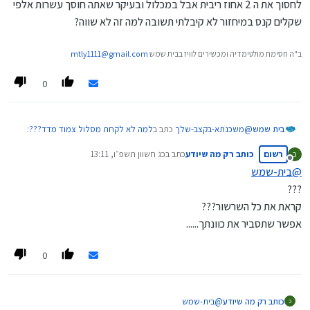
הנחה, לאחר שנתיים 20% וכן הלאה עד ל-40% הנחה]
לחסוך את ה 2 אחוז ריבית אבל במכלול ובעיקר שאתה חוסך עשרות אלפי
בהצלחה
שקלים קנס במיחזור לא קיבלתי תשובה למה זה לא שווה?
ב"ה חסימת מולטימדיה ומכשירים לוויז בבית שמש
mtly1111@gmail.com
0
@
משכנתא-בקצב-שלך
כתב ב
למה לא לקחת מסלול צמוד מדד???
:
בית שמש
רשום
כותב רק מה שיודע
כתב ב
כג חשוון תשפ״ו, 13:11
כ
נערך לאחרונה על ידי
מנותק
@
בית-שמש
אך עדיין זה לא סיבה לקחת צמוד מדד מפני שההפרש בריביות
???
עומד רק על סדר גודל של 2% לטובת הצמוד מדד בעוד
כמובן שאני מדבר על השליש הקבוע, וברור שזה לא שווה רק בשביל
קראת את כל השרשור???
שהאינפלציה כמעט תמיד עולה בקצב גבוה יותר
לחסוך את ה 2 אחוז ריבית אבל במכלול ובעיקר שאתה חוסך עשרות
אפשר שתסביר את כוונתך......
אלפי שקלים קנס במיחזור לא קיבלתי תשובה למה זה לא שווה?
0
כותב רק מה שיודע
@
בית-שמש
כ