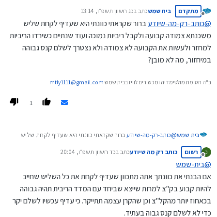
???
מתקדם
בית שמש
כתב ב
כג חשוון תשפ״ו, 13:14
קראת את כל השרשור???
נערך לאחרונה על ידי
מנותק
אפשר שתסביר את כוונתך......
@
כותב-רק-מה-שיודע
ברור שקראתי כוונתי היא שעדיף לקחת שליש
משכנתא צמודה קבועה ולקבל ריביות נמוכה ועוד שנתיים כשירדו הריביות
למחזר ולעשות את הקבועה לא צמודה ולא נצטרך לשלם קנס גבוהה
במיחזור, מה לא מובן?
ב"ה חסימת מולטימדיה ומכשירים לוויז בבית שמש
mtly1111@gmail.com
1
בית שמש
@
כותב-רק-מה-שיודע
ברור שקראתי כוונתי היא שעדיף לקחת שליש
משכנתא צמודה קבועה ולקבל ריביות נמוכה ועוד שנתיים כשירדו
רשום
כותב רק מה שיודע
כתב ב
כד חשוון תשפ״ו, 20:04
כ
הריביות למחזר ולעשות את הקבועה לא צמודה ולא נצטרך לשלם קנס
נערך לאחרונה על ידי
מנותק
גבוהה במיחזור, מה לא מובן?
@
בית-שמש
אם הבנתי את כוונתך אתה מתכוון שעדיף לקחת את כל השליש שחייב
להיות קבוע בק"צ למרות שייצא שביחד עם המדד הריבית תהיה גבוהה
בכאחוז יותר מהקל"צ וכן שהקרן עצמה תתייקר. כי עדיף עכשיו לשלם יקר
כדי לא לשלם קנס גבוה בעתיד.