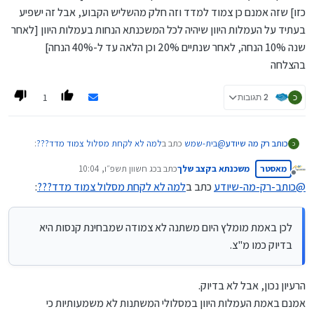
כזו] שזה אמנם כן צמוד למדד וזה חלק מהשליש הקבוע, אבל זה ישפיע
בעתיד על העמלות היוון שיהיה לכל המשכנתא הנחות בעמלות היוון [לאחר
שנה 10% הנחה, לאחר שנתיים 20% וכן הלאה עד ל-40% הנחה]
בהצלחה
1
כ
2 תגובות
@
בית-שמש
כתב ב
למה לא לקחת מסלול צמוד מדד???
:
כותב רק מה שיודע
כ
נצטרך לשלם קנס לא קטן,
מאסטר
משכנתא בקצב שלך
כתב ב
כג חשוון תשפ״ו, 10:04
לכן באמת מומלץ היום משתנה לא צמודה שמבחינת קנסות
נערך לאחרונה על ידי
מנותק
היא בדיוק כמו מ"צ.
@
כותב-רק-מה-שיודע
כתב ב
למה לא לקחת מסלול צמוד מדד???
:
בנוסף הממוצע השנתי של המדד בשנים האחרונות היה גבוה
בהרבה מעל 2.5% . בד"כ 3.2 ומעלה.
ובל נשכח שכשנמחזר בעוד שנה שנתיים נגלה פתאום שהקרן
לכן באמת מומלץ היום משתנה לא צמודה שמבחינת קנסות היא
הצמודה למדד נשארה כמעט כמו שהייתה בעת לקיחתה.
בדיוק כמו מ"צ.
הרעיון נכון, אבל לא בדיוק.
אמנם באמת העמלות היוון במסלולי המשתנות לא משמעותיות כי