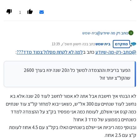
1
כותב רק מה שיודע
@
בית-שמש
כ
אם הבנתי את כוונתך אתה מתכוון שעדיף לקחת את כל השליש
מתקדם
בית שמש
כתב ב
כה חשוון תשפ״ו, 13:39
שחייב להיות קבוע בק"צ למרות שייצא שביחד עם המדד
נערך לאחרונה על ידי
מנותק
הריבית תהיה גבוהה בכאחוז יותר מהקל"צ וכן שהקרן עצמה
@
כותב-רק-מה-שיודע
כתב ב
למה לא לקחת מסלול צמוד מדד???
:
תתייקר. כי עדיף עכשיו לשלם יקר כדי לא לשלם קנס גבוה
בעתיד.
האמת זה נשמע טוב.
הפער בריבית וההצמדה למשך כל ה20 שנה יהיו בערך 2600
ניסיתי לעשות חשבון.
שהקל"צ יותר זול
חישבתי לפי 300000 במסלול הקבוע. ולפי זה שעוד שנתיים
יהיה אפשר להשיג קל"צ 3.5 וממילא הממוצע יהיה בערך 4.
לעומת 4.5 של עכשיו. עם מדד 3.2. וק"צ 2.5. (אחרי שקצת
לא הבנתי איך חישבת אבל אתה לא אמור לחשב לעוד 20 שנה אלא בא
בריבית זכאות שיגרום הנחה 20% בעמלת פירעון.). למשך 20
נחשב לעוד שנתיים עם 300 אל"ש, כשאני יבוא למחזר קל"צ עוד שנתיים
שנה.
הפער בריבית וההצמדה למשך כל ה20 שנה יהיו בערך 2600
כמה קנס אני אשלם, לעומת כמה אני מפסיד בק"צ על ההצמדה למדד
שהקל"צ יותר זול. (136600 לעומת 134000).
כשנתיים בממוצע של מדד 3 אחוז?
וכל זה בהנחה שבאמת בעוד שנתיים כבר ירדו הריביות באחוז
ובנוסף כמה ריביות אני ישלם בשנתיים האלו בקל"צ עם 4.5 אחוז לעומת
מהיום.
יתכן שהירידה תהיה מהירה יותר ויתכן שאיטית יותר. (לפני
ק"צ עם 2.5 אחוז.
כשנתיים וחצי כל הציפיות היו לירידה מהירה ובסוף הגיעה