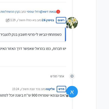
@
רחל-עומסי
כתב ב
קרן ההשתלמות:
בנאות דשא
ב
רשום
בנימין 26
כתב ב
יא כסלו תשפ״ו, 21:29
נערך לאחרונה על ידי בנימין 26
במהלך השנה, כשנכנסים כספים 
מנותק
כשפתחתי הביאו לי פרטי חשבון בנק להעביר 
איך עושים את זה?
כשפתחתי הביאו לי פרטי חשבון בנק 
יש חברות, כמו בהראל שאפשר דרך האזור האישי
אחרי חודש
חדש
אלקנה
כתב ב
כד טבת תשפ״ו, 15:24
א
נערך לאחרונה על ידי
האם עצמאי שמרויח 900 ש''ח בשנה יוכל לפתוח קרן השתלמות
מנותק