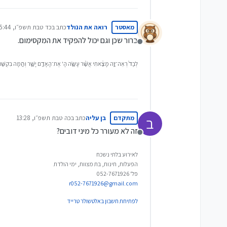
מאסטר
רואה את הנולד
כתב ב
כד טבת תשפ״ו, 15:44
נערך לאחרונה על ידי
ברור שכן וגם יכול להפקיד את המקסימום.
מנותק
לְבַד֙ רְאֵה־זֶ֣ה מָצָ֔אתִי אֲשֶׁ֨ר עָשָׂ֧ה הָ' אֶת־הָאָדָ֖ם יָשָׁ֑ר וְהֵ֥מָּה בִקְשׁ֖וּ ח
מתקדם
בן עליה
כתב ב
כה טבת תשפ״ו, 13:28
ב
נערך לאחרונה על ידי
זה לא מעורר כל מיני דובים?
מנותק
לאירוע בלתי נשכח
הפעלות, חינות, בת מצוות, ימי הולדת
פל' 052-7671926
r052-7671926@gmail.com
לפתיחת חשבון באלטשולר טרייד