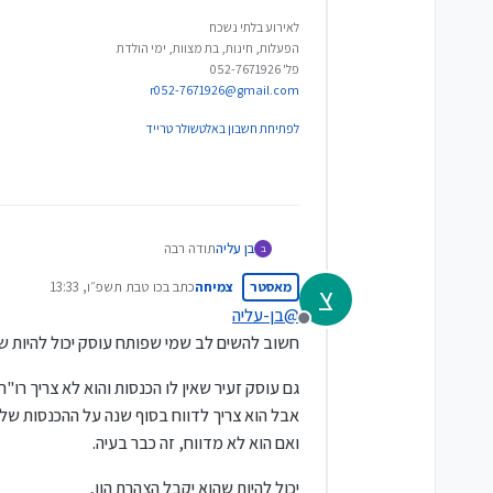
לאירוע בלתי נשכח
הפעלות, חינות, בת מצוות, ימי הולדת
פל' 052-7671926
r052-7671926@gmail.com
לפתיחת חשבון באלטשולר טרייד
בן עליה
תודה רבה
ב
עזרת מאוד למספר אברכים
מאסטר
צמיחה
כתב ב
כו טבת תשפ״ו, 13:33
צ
ישנם חברים מהכולל שאני משגע אותם לח
נערך לאחרונה על ידי
@
בן-עליה
מנותק
חשוב להשים לב שמי שפותח עוסק יכול להיות שי
גם עוסק זעיר שאין לו הכנסות והוא לא צריך רו"ח
אבל הוא צריך לדווח בסוף שנה על ההכנסות שלו
ואם הוא לא מדווח, זה כבר בעיה.
יכול להיות שהוא יקבל הצהרת הון,