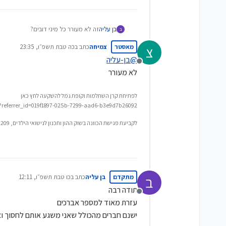
בן עליה
זה לא מעורר כל מיני דובים?
ב
מאסטר
צמיחה
כתב ב
כה טבת תשפ״ו, 23:35
צ
נערך לאחרונה על ידי
@
בן-עליה
מנותק
לא מעורר
לפתיחת קרן השתלמות וקופת גמל להשקעה לחץ כאן
/?referrer_id=019f1897-025b-7299-aad6-b3e9d7b26092
לקביעת פגישת הכוונה בשוק ההון ותכנון לנישואי הילדים, 0548592209
מתקדם
בן עליה
כתב ב
כו טבת תשפ״ו, 12:11
ב
נערך לאחרונה על ידי
תודה רבה
מנותק
עזרת מאוד למספר אברכים
ישנם חברים מהכולל שאני משגע אותם לחסוך וא