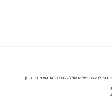
סוך ואחד הדברים זה שיפתחו עוסק על סת"ם ויפרישו לקרן השתלמות
תבטל לו ההנחה של הביטו"ל לאברכים [אם הוא מחוייב גיוס].
,
.