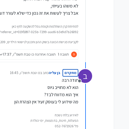
לא משהו בעייתי,
אבל צריך לעשות את זה נכון כדי שלא לעורר דובי
לפתיחת קרן השתלמות וקופת גמל להשקעה לחץ כאן
/?referrer_id=019f1897-025b-7299-aad6-b3e9d7b26092
לקביעת פגישת הכוונה בשוק ההון ותכנון לנישואי הילדים, 0548592209
ה
תגובה 1
תגובה אחרונה
כו טבת תשפ״ו, 17:37
מתקדם
בן עליה
כתב ב
כו טבת תשפ״ו, 16:45
ב
נערך לאחרונה על ידי
תודה רבה
מנותק
הוא לא מחוייב גיוס
איך הוא מדווח לבד?
מה שידוע לי בעוסק זעיר אין הצהרת הון
לאירוע בלתי נשכח
הפעלות, חינות, בת מצוות, ימי הולדת
פל' 052-7671926