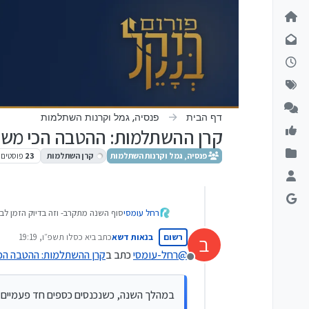
ילוג לתוכן
דף הבית
פנסיה, גמל וקרנות השתלמות
קרן ההשתלמות: ההטבה הכי משת
פנסיה, גמל וקרנות השתלמות
קרן השתלמות
23
פוסטים
סוף השנה מתקרב- וזה בדיוק הזמן לב
רחל עומסי
קרן השתלמות היא לא "עוד קופה", 
רשום
בנאות דשא
כתב ב
יא כסלו תשפ״ו, 19:19
ב
נערך לאחרונה על ידי
@
רחל-עומסי
כתב ב
קרן ההשתלמות: ההטבה הכ
ולכן זו אחת ההטבות המשמעותיות ביו
מנותק
התקרות העדכניות הפטורות ממס על ה
במהלך השנה, כשנכנסים כספים חד פעמיים 
עצמאים:
הפקדות עד 20,566 ש"ח בשנה.