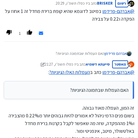
רשום
BRISKER
כתב ב
יז כסלו תשפ״ו, 20:29
נערך לאחרונה על ידי
מנותק
@
אברהם-פרידמן
במיטב לדוגמא שהיא קופת ברירת מחדל זה 1 אחוז על
הפקדה ו0.22 על צבירה
1
אברהם פרידמן
האם העמלות שבתמונה הגיוניות?
מאסטר
סייעתא דשמיא
כתב ב
יז כסלו תשפ״ו, 21:27
ס
נערך לאחרונה על ידי סייעתא דשמיא
ט"ז תמוז תשפ״ה, 21:49
מנותק
@
אברהם-פרידמן
כתב ב
העמלות האלו הגיוניות?
:
האם העמלות שבתמונה הגיוניות?
זה המון, העמלה מאוד גבוהה.
בשום פנים הדמי ניהול לא אמורים להיות גבוהים יותר מ0.22% מהצבירה
ו1% מההפקדה, שזה מה שאפשר לקבל בקרנות ברירת מחדל
באלטשולר, מיטב, אינפניטי ומור.