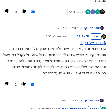
טוב כך?
0
מ
צ
4 תגובות
חסיד של הקבה
אני קופץ על האשכול
בדקתי את הפנסיה של אישתי והוא כותב לי שיש 0.15 דמי ניהול
רשום
BRISKER
כתב ב
כ כסלו תשפ״ו, 19:53
מצבירה ו0.9 מהפקדה
נערך לאחרונה על ידי
מנותק
היא נמצאת ב"הראל" מסלול בני פחות מ50 צריך לעשות משהו או
@
חסיד-של-הקבה
שזה טוב כך?
הדמי ניהול זה נקרא בסדר שוב תלוי כמה חיסכון יש לך שמה כבר וכמה
אתה מפקיד כל חודש אם יש לך כבר חיסכון גדול אתה יכול לקבל דמי ניהול
יותר טובים אבל אם אשתך רק שנתיים שלוש בעבודה אמור להיות בסדר
אבל המסלול שלך הוא לא כשר נראה לי וכדאי לעבור למסלול מנייתי
במיוחד אם יש לך עוד 20 30 שנה עד הפנסיה
2
חסיד של הקבה
אני קופץ על האשכול
בדקתי את הפנסיה של אישתי והוא כותב לי שיש 0.15 דמי ניהול
מתקדם
מחשב מסלול מחדש
כתב ב
כ כסלו תשפ״ו, 20:04
מ