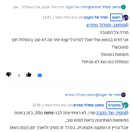
מחשב מסלול מחדש
@
חסיד-של-הקבה
דמי ניהול סבבה, אבל המסלול... אם
מ
אתם צעירים אולי כדאי לעוף ממנו..
רשום
חסיד של הקבה
כתב ב
כא כסלו תשפ״ו, 11:45
וכמובן אני לא יועץ פנסיוני\השקעות וכו' אבל תברר..
נערך לאחרונה על ידי
מנותק
@
מחשב-מסלול-מחדש
תודה על התגובה
אני חדש בנושא אולי תוכל לפרט לי קצת יותר מה לא טוב במסלול חוץ
מההכשר?
תשואות נמוכות?
המסלול הזה הוא לא מנייתי?
0
חסיד של הקבה
@
מחשב-מסלול-מחדש
תודה על התגובה
מתקדם
מחשב מסלול מחדש
כתב ב
כא כסלו תשפ״ו, 12:09
מ
אני חדש בנושא אולי תוכל לפרט לי קצת יותר מה לא טוב במסלול
נערך לאחרונה על ידי
מנותק
חוץ מההכשר?
@
חסיד-של-הקבה
סורי, לא ראיתי שזה לבני
פחות
מ50, בזה באמת
תשואות נמוכות?
התשואות האחרונות נראות ממש טוב,
המסלול הזה הוא לא מנייתי?
אבל עדיין זו השקעה אקטיבית, במדד זה פסיבי ולאורך זמן (כמה נשאר