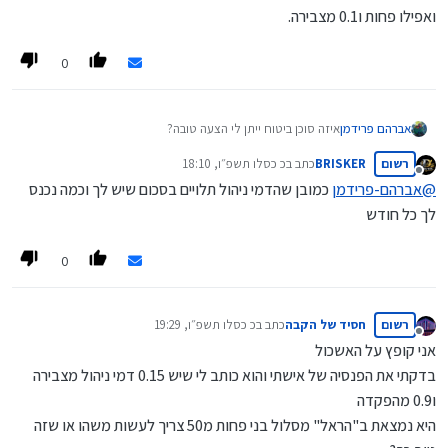
ואפילו פחות ו0.1 מצבירה.
0
אברהם פרידמן
איזה סוכן ביטוח ייתן לי הצעה טובה?
רשום
BRISKER
כתב ב
כ כסלו תשפ״ו, 18:10
נערך לאחרונה על ידי
מנותק
@
אברהם-פרידמן
כמובן שהדמי ניהול תלויים בסכום שיש לך וכמה נכנס
לך כל חודש
0
רשום
חסיד של הקבה
כתב ב
כ כסלו תשפ״ו, 19:29
נערך לאחרונה על ידי
מנותק
אני קופץ על האשכול
בדקתי את הפנסיה של אישתי והוא כותב לי שיש 0.15 דמי ניהול מצבירה
ו0.9 מהפקדה
היא נמצאת ב"הראל" מסלול בני פחות מ50 צריך לעשות משהו או שזה