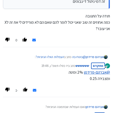
זה דמי ניהול די גבוהים
תודה על התגובה
כמה אחוזים זה טוב שאני יכול לומר להם שאם הם לא מורידים לי את זה לX
אני עובר?
0
@
בוטח-בה
כתב ב
העמלות האלו הגיוניות?
:
אברהם פרידמן
מתקדם
שששששש
כתב ב
יז כסלו תשפ״ו, 19:46
ש
נערך לאחרונה על ידי
מנותק
@
אברהם-פרידמן
2% ומטה
זה דמי ניהול די גבוהים
ומצבירה 0.25
תודה על התגובה
-1
כמה אחוזים זה טוב שאני יכול לומר להם שאם הם לא מורידים לי
את זה לX אני עובר?
אברהם פרידמן
האם העמלות שבתמונה הגיוניות?