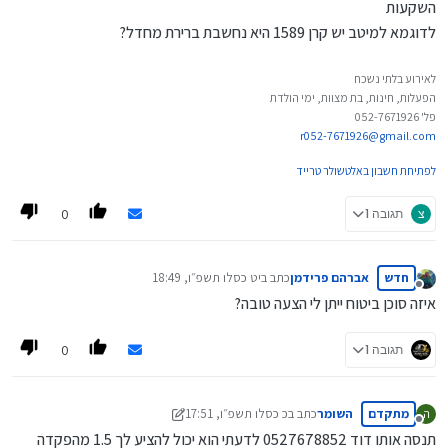
השקעות
לדוגמא למיטב יש קרן 1589 היא נחשבת ברירת מחדל?
לאירוע בלתי נשכח
הפעלות, חינות, בת מצוות, ימי הולדת
פל' 052-7671926
r052-7671926@gmail.com
לפתיחת חשבון באלטשולר טרייד
0
צ
תגובה 1
חדש
אברהם פרידמן
כתב ב
יט כסלו תשפ״ו, 18:49
נערך לאחרונה על ידי
מנותק
איזה סוכן ביטוח ייתן לי הצעה טובה?
0
תגובה 1
מתקדם
השומר
כתב ב
כ כסלו תשפ״ו, 17:51
ה
נערך לאחרונה על ידי השומר
מנותק
תנסה אותו דוד 0527678852 לדעתי הוא יכול להציע לך 1.5 מהפקדה