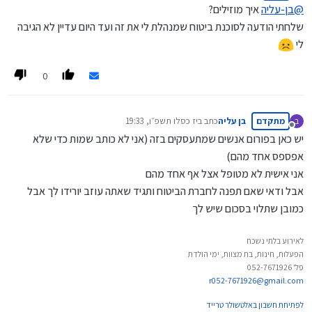
מנותק
@
בן-עליה
איך מוזילים?
שלחתי הודעה לסוכנת ביטוח שמנהלת לי את זה ועד היום עדיין לא הגיבה
לי
0
מתקדם
בן עליה
כתב ב
יז כסלו תשפ״ו, 19:33
ב
נערך לאחרונה על ידי
מנותק
יש כאן בפורום אנשים שמתעסקים בזה (אני לא כותב שמות כדי שלא
אפספס אחד מהם)
אני אישית לא מטופל אצל אף אחד מהם
אבל ודאי שאם תפנה לחברת הביטוח ותגיד שאתה עוזב יורידו לך אבל
כמובן שתלוי בסכום שיש לך
לאירוע בלתי נשכח
הפעלות, חינות, בת מצוות, ימי הולדת
פל' 052-7671926
r052-7671926@gmail.com
לפתיחת חשבון באלטשולר טרייד