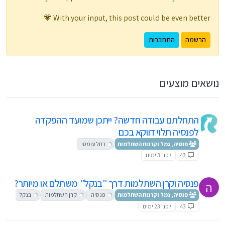
With your input, this post could be even better 💗
הרשמה
התחברות
נושאים מוצעים
התחלתם עבודה חדשה? ייתכן שמועד ההפקדה
לפנסיה תלוי דווקא בכם
פנסיה, גמל וקרנות השתלמות
רחל עומסי
43
לפני 3 ימים
פנסיה וקרן השתלמות דרך "בנקל" משתלם או מיותר?
ה
פנסיה, גמל וקרנות השתלמות
פנסיה
קרן השתלמות
בנקל
43
לפני 23 ימים