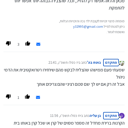
מכאן והלאה אפשר רק להוזיל, וככל שהצבירה גבוהה יותר אפשר יותר
להתמקח.
מומחה מיצוי זכויות לקצבת ילד נכה והזכויות הנלוות,
ניתן לפנות למייל
y32995@gmail.com
ואשמח לעזור.
3
מתקדם
בוטח בה'
כתב ב
יז כסלו תשפ״ו, 21:41
נערך לאחרונה על ידי
מנותק
שמעתי פעם ממישהו שהצליח לבקש מהם שיחזירו רטרואקטיבית את הדמי
ניהול
אבל זה רק אם יש לך שם סכום רציני שהם צריכים אותך
1
מתקדם
בן עליה
כתב ב
יח כסלו תשפ״ו, 11:56
ב
נערך לאחרונה על ידי
מנותק
הקרנות ברירת מחדל זה מספר מסוים של קרן או שכל קרן באותו בית