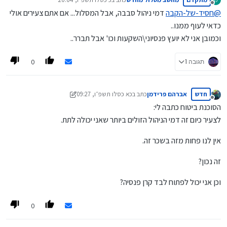
מצבירה ו0.9 מהפקדה
נערך לאחרונה על ידי
מנותק
היא נמצאת ב"הראל" מסלול בני פחות מ50 צריך לעשות משהו או
@
חסיד-של-הקבה
דמי ניהול סבבה, אבל המסלול... אם אתם צעירים אולי
שזה טוב כך?
כדאי לעוף ממנו..
וכמובן אני לא יועץ פנסיוני\השקעות וכו' אבל תברר..
0
תגובה 1
חדש
אברהם פרידמן
כתב ב
כא כסלו תשפ״ו, 09:27
נערך לאחרונה על ידי אברהם פרידמן
כא חשוון תשפ״ו, 12:01
מנותק
הסוכנת ביטוח כתבה לי:
לצעיר כיום זה דמי הניהול הזולים ביותר שאני יכולה לתת.
אין לנו פחות מזה בשכר זה.
זה נכון?
וכן אני יכול לפתוח לבד קרן פנסיה?
0