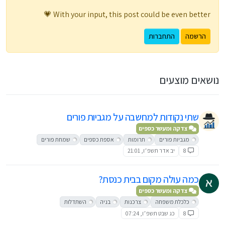
With your input, this post could be even better 💗
הרשמה
התחברות
נושאים מוצעים
שתי נקודות למחשבה על מגביות פורים
צדקה ומעשר כספים
מגביות פורים
תרומות
אספת כספים
שמחת פורים
8
יב אדר תשפ״ו, 21:01
כמה עולה מקום בבית כנסת?
צדקה ומעשר כספים
כלכלת משפחה
צרכנות
בניה
השתדלות
8
כג שבט תשפ״ו, 07:24