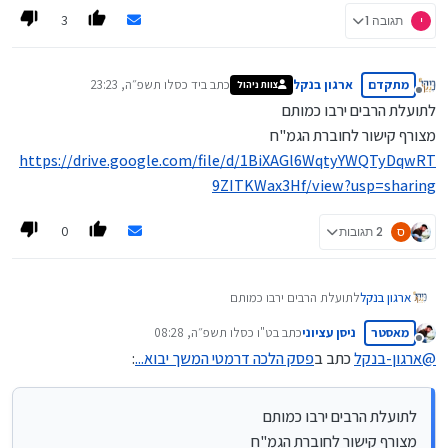
3
י
תגובה 1
מתקדם
ארגון בנקל
כתב ב
יד כסלו תשפ״ה, 23:23
צוות ניהול
נערך לאחרונה על ידי
מנותק
לתועלת הרבים ירבו כמותם
מצורף קישור לחוברת הגמ"ח
https://drive.google.com/file/d/1BiXAGl6WqtyYWQTyDqwRT
9ZITKWax3Hf/view?usp=sharing
0
ס
2 תגובות
ארגון בנקל
לתועלת הרבים ירבו כמותם
מצורף קישור לחוברת הגמ"ח
מאסטר
ניסן עציוני
כתב ב
ט"ו כסלו תשפ״ה, 08:28
https://drive.google.com/file/d/1BiXAGl6WqtyYWQTyDqwRT9
נערך לאחרונה על ידי
מנותק
ZITKWax3Hf/view?usp=sharing
@
ארגון-בנקל
כתב ב
פסק הלכה דרמטי המשך יבוא...
:
לתועלת הרבים ירבו כמותם
מצורף קישור לחוברת הגמ"ח