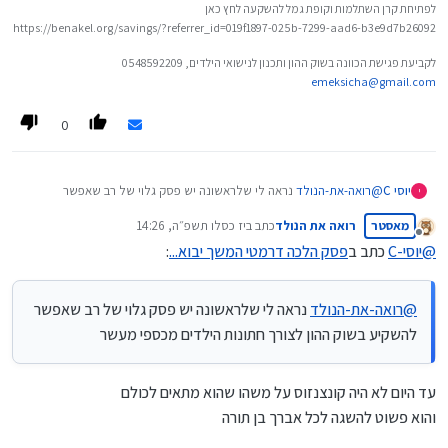
לפתיחת קרן השתלמות וקופת גמל להשקעה לחץ כאן
https://benakel.org/savings/?referrer_id=019f1897-025b-7299-aad6-b3e9d7b26092
לקביעת פגישת הכוונה בשוק ההון ותכנון לנישואי הילדים, 0548592209
emeksicha@gmail.com
0
יוסי C
@
רואה-את-הנולד
נראה לי שלראשונה יש פסק גלוי של רב שאפשר
י
להשקיע בשוק ההון לצורך חתונות הילדים מכספי מעשר
מאסטר
רואה את הנולד
כתב ב
יז כסלו תשפ״ה, 14:26
נערך לאחרונה על ידי
מנותק
@
יוסי-C
כתב ב
פסק הלכה דרמטי המשך יבוא...
:
@
רואה-את-הנולד
נראה לי שלראשונה יש פסק גלוי של רב שאפשר
להשקיע בשוק ההון לצורך חתונות הילדים מכספי מעשר
עד היום לא היה קונצנזוס על משהו שהוא מתאים לכולם
והוא פשוט להשגה לכל אברך בן תורה