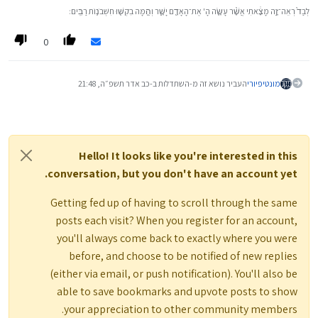
לְבַד֙ רְאֵה־זֶ֣ה מָצָ֔אתִי אֲשֶׁ֨ר עָשָׂ֧ה הָ' אֶת־הָאָדָ֖ם יָשָׁ֑ר וְהֵ֥מָּה בִקְשׁ֖וּ חִשְּׁבֹנ֥וֹת רַבִּֽים׃
0
מונטיפיורי
העביר נושא זה מ-השתדלות ב-
כב אדר תשפ״ה, 21:48
Hello! It looks like you're interested in this
conversation, but you don't have an account yet.
Getting fed up of having to scroll through the same
posts each visit? When you register for an account,
you'll always come back to exactly where you were
before, and choose to be notified of new replies
(either via email, or push notification). You'll also be
able to save bookmarks and upvote posts to show
your appreciation to other community members.