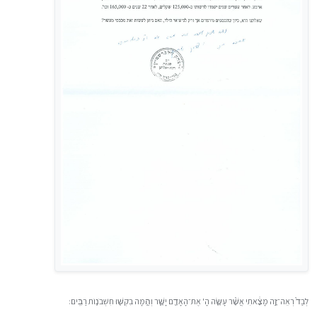
לְבַד֙ רְאֵה־זֶ֣ה מָצָ֔אתִי אֲשֶׁ֨ר עָשָׂ֧ה הָ' אֶת־הָאָדָ֖ם יָשָׁ֑ר וְהֵ֥מָּה בִקְשׁ֖וּ חִשְּׁבֹנ֥וֹת רַבִּֽים׃