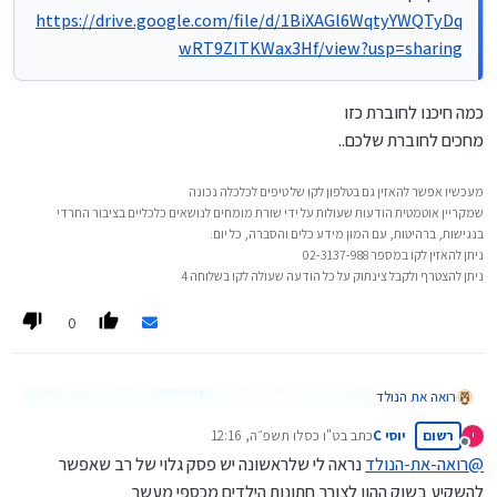
https://drive.google.com/file/d/1BiXAGl6WqtyYWQTyDq
wRT9ZITKWax3Hf/view?usp=sharing
כמה חיכנו לחוברת כזו
מחכים לחוברת שלכם..
מעכשיו אפשר להאזין גם בטלפון לקו של טיפים לכלכלה נכונה
שמקריין אוטמטית הודעות שעולות על ידי שורת מומחים לנושאים כלכליים בציבור החרדי
בנגישות, ברהיטות, עם המון מידע כלים והסברה, כל יום.
ניתן להאזין לקו במספר 02-3137-988
ניתן להצטרף ולקבל צינתוק על כל הודעה שעולה לקו בשלוחה 4
0
רואה את הנולד
רשום
יוסי C
כתב ב
ט"ו כסלו תשפ״ה, 12:16
י
נערך לאחרונה על ידי
מנותק
@
רואה-את-הנולד
נראה לי שלראשונה יש פסק גלוי של רב שאפשר
להשקיע בשוק ההון לצורך חתונות הילדים מכספי מעשר