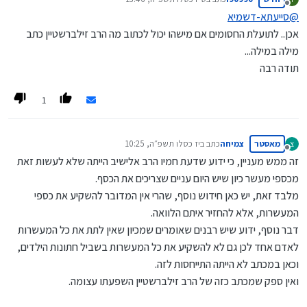
יש אפשרות נוספת לראות את זה?
נערך לאחרונה על ידי
מנותק
@
סייעתא-דשמיא
אכן.. לתועלת החסומים אם מישהו יכול לכתוב מה הרב זילברשטיין כתב
מילה במילה...
תודה רבה
1
מאסטר
צמיחה
כתב ב
יז כסלו תשפ״ה, 10:25
צ
נערך לאחרונה על ידי
מנותק
זה ממש מעניין, כי ידוע שדעת חמיו הרב אלישיב הייתה שלא לעשות זאת
מכספי מעשר כיון שיש היום עניים שצריכים את הכסף.
מלבד זאת, יש כאן חידוש נוסף, שהרי אין המדובר להשקיע את כספי
המעשרות, אלא להחזיר איתם הלוואה.
דבר נוסף, ידוע שיש רבנים שאומרים שמכיון שאין לתת את כל המעשרות
לאדם אחד לכן גם לא להשקיע את כל המעשרות בשביל חתונות הילדים,
וכאן במכתב לא הייתה התייחסות לזה.
ואין ספק שמכתב כזה של הרב זילברשטיין השפעתו עצומה.