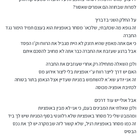
חודש מההבשלה עזבתי את החברה ואני חושש לירידות ורוצה
לבטח את המחיר העכשווי בלי למכור (כדי לא להתחייב במס
למרות שבחוזה הם אומרים שאסור?
גבוה) אני ארכוש אופציות פוט לעוד שנה על המחיר של היום אין
לי שום מגבלות, ברגע שאני לא עובד חברה מה שקובע זה
על החלק השני בדבריך
העבודה שלי לא מי העניק לי את המניות.
זה גופא מה שכתבתי, שלכאו׳ מסחר באופציות הוא בעצם תמיד הימור נגד
החברה
כי אם אתה מאמין שהיא תזנק לא היית מגביל את הרווח וק״ו הפסד
אבל ברגע שעזבת את החברה כבר אתה לא מחויב להסכם איתם
ולכן השאלה מתחילה רק אחרי שעוזבים את החברה
האם יש דרך לייצר רווח ע״י אופציות בלי ליצור אירוע מס
זה אני יודע שא״א להשתמש במניות שעדיין אצל הנאמן בתור בטוחה
לכתיבת אופציה מכוסה
אבל אולי יש עוד דרכים
ולכן שאלתי את המבינים בעם, כי אני לא מבין באופציות
ומהמבט שלי כל מסחר באופציות שלא רלוונטי בסוף המניות שיש לך ביד
זה כמו מסחר באופציות רגיל, שלא קשור לזה שבמקרה יש לך את נכס
הבסיס