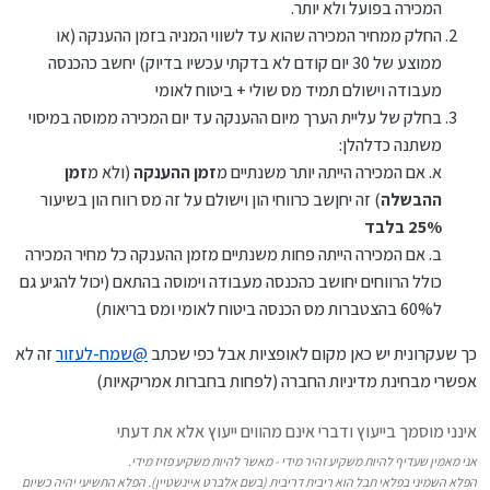
המכירה בפועל ולא יותר.
החלק ממחיר המכירה שהוא עד לשווי המניה בזמן ההענקה (או
ממוצע של 30 יום קודם לא בדקתי עכשיו בדיוק) יחשב כהכנסה
מעבודה וישולם תמיד מס שולי + ביטוח לאומי
בחלק של עליית הערך מיום ההענקה עד יום המכירה ממוסה במיסוי
משתנה כדלהלן:
א. אם המכירה הייתה יותר משנתיים מ
זמן ההענקה
(ולא מ
זמן
ההבשלה
) זה יחןשב כרווחי הון וישולם על זה מס רווח הון בשיעור
25% בלבד
ב. אם המכירה הייתה פחות משנתיים מזמן ההענקה כל מחיר המכירה
כולל הרווחים יחושב כהכנסה מעבודה וימוסה בהתאם (יכול להגיע גם
ל60% בהצטברות מס הכנסה ביטוח לאומי ומס בריאות)
כך שעקרונית יש כאן מקום לאופציות אבל כפי שכתב
@
שמח-לעזור
זה לא
אפשרי מבחינת מדיניות החברה (לפחות בחברות אמריקאיות)
אינני מוסמך בייעוץ ודברי אינם מהווים ייעוץ אלא את דעתי
אני מאמין שעדיף להיות משקיע זהיר מידי - מאשר להיות משקיע פזיז מידי.
הפלא השמיני בפלאי תבל הוא ריבית דריבית (בשם אלברט איינשטיין). הפלא התשיעי יהיה כשיום