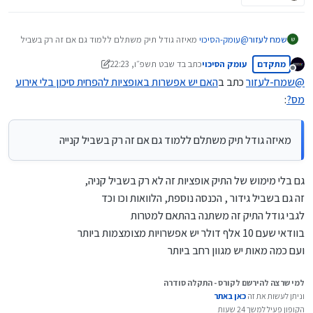
שמח לעזור
@
עומק-הסיכוי
מאיזה גודל תיק משתלם ללמוד גם אם זה רק בשביל
ש
קנייה
מתקדם
עומק הסיכוי
כתב ב
ד שבט תשפ״ו, 22:23
(בעז״ה מכירה לא בעשור הקרוב)
נערך לאחרונה על ידי עומק הסיכוי
מנותק
שמעת פעם על הנושא של rsu / מכיר מישהו שהתעסק בזה?
@
שמח-לעזור
כתב ב
האם יש אפשרות באופציות להפחית סיכון בלי אירוע
מס?
:
מאיזה גודל תיק משתלם ללמוד גם אם זה רק בשביל קנייה
גם בלי מימוש של התיק אופציות זה לא רק בשביל קניה,
זה גם בשביל גידור , הכנסה נוספת, הלוואות וכו וכד
לגבי גודל התיק זה משתנה בהתאם למטרות
בוודאי שעם 10 אלף דולר יש אפשרויות מצומצמות ביותר
ועם כמה מאות יש מגוון רחב ביותר
למי שרצה להירשם לקורס - התקלה סודרה
וניתן לעשות את זה
כאן באתר
הקופון פעיל למשך 24 שעות