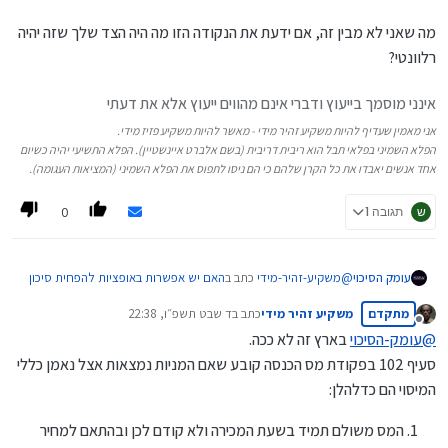
מה שאני לא מבין זה, אם ידעת את הנקודה הזו מה היה הצד שלך שזה יהיה
רלוונטי?
אינני מוסמך בייעוץ ודברי אינם מהווים ייעוץ אלא את דעתי
אני מאמין שעדיף להיות משקיע זהיר מידי - מאשר להיות משקיע פזיז מידי.
הפלא השמיני בפלאי תבל הוא ריבית דריבית (בשם אלברט איינשטיין). הפלא התשיעי יהיה כשיום
אחד אנשים יאבדו את כל הקרן שלהם כי הם ניסו לתפוס את הפלא השמיני (המציאות העגומה).
0
ש
תגובה 1
@
משקיע-זהיר-מידי
כתב ב
האם יש אפשרות באופציות להפחית סיכון
עומק הסיכוי
בלי אירוע מס?
:
מתקדם
משקיע זהיר מידי
כתב ב
ד שבט תשפ״ו, 22:38
נערך לאחרונה על ידי
מנותק
@
עומק-הסיכוי
בארץ זה לא ככה.
לגבי rsu אופציות יכול לעזור להרוויח מיסוי בוודאות.
סעיף 102 בפקודת מס הכנסה קובע שאם המניות נמצאות אצל נאמן כללי
המיסוי הם כדלהלן:
אם אני מבין נכון חבות המס בשעת ווסטינג ולכן קשה לי לחשוב איך
אופציות יכולות לעזור בצורה ישירה
המס משולם תמיד בשעת המכירה ולא קודם לכן ובהתאם למחיר
אבל כאמור אני לא מכיר