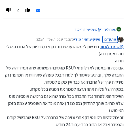
0
@
משקיע-זהיר-מידי
שמח לעזור
ש
מה כוונתך יכול להרוויח מיסוי בוודאות?
מתקדם
משקיע זהיר מידי
כתב ב
ד שבט תשפ״ו, 22:24
א״א לכתוב עליהם אופציות שהם בנאמנות
נערך לאחרונה על ידי
מנותק
וברוב (כל?) החברות הייטק, מסחר כנגד החברה זה עילה לפיטורים
@
שמח-לעזור
חידשת לי משהו עכשיו (ובדקתי במדיניות של החברה שלי
(שאלה של גזל?)
וזה באמת ככה)
תודה
אם ככה זה באמת לא רלוונטי לRSU מהסיבה הפשוטה שזה תמיד יהיה של
החברה שלך, וברגע שאסור לך לסחור בכל פעולה שתרוויח או תמזער נזק
מירידת ערך של החברה אז כבר אין מקום למסחר.
במקרה של עליות אתה תרצה למכור את המניה בכל מקרה.
האיסור הוא לסחור נגד החברה בכל צורה שהיא גם ברכישת אופציות פוט
שלא מחייב אותך להחזיק נכס כנגד (אתה מוכר את האופציה עצמה בזמן
המימוש)
זה יכול להיות רלוונטי רק אחרי עזיבה של החברה על RSU שהבשיל קודם
והצטבר אבל אז הרוב כבר יעבור 24 חודש.