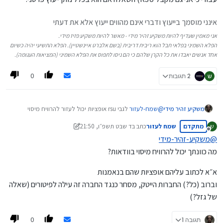
אינני מוסמך בייעוץ ודברי אינם מהווים ייעוץ אלא את דעתי
אני מאמין שעדיף להיות משקיע זהיר מידי - מאשר להיות משקיע פזיז מידי.
הפלא השמיני בפלאי תבל הוא ריבית דריבית (בשם אלברט איינשטיין). הפלא התשיעי יהיה כשיום
אחד אנשים יאבדו את כל הקרן שלהם כי הם ניסו לתפוס את הפלא השמיני (המציאות העגומה).
0
ש
2 תגובות
משקיע זהיר מידי
@
שמח-לעזור
לגבי rsu אופציות יכול לעזור להרוויח מיסוי
בוודאות.
מתקדם
שמח לעזור
כתב ב
ד שבט תשפ״ו, 21:50
ש
אני בטוח שאם תסביר ל@עומק-הסיכוי את כללי המיסוי בRSU
נערך לאחרונה על ידי שמח לעזור
מנותק
וצורת ההבשלה שלהם הוא יכול להדריך אותו בדיוק איך לעשות
@
משקיע-זהיר-מידי
את זה.
מה כוונתך יכול להרוויח מיסוי בוודאות?
את החלק של להסביר אני יכול לעשות אם הוא רוצה (ואולי יהיה
לי תועלת עבורי כי אני גם מקבל RSU) השאלה אם הוא בכלל
א״א לכתוב עליהם אופציות שהם בנאמנות
נותן ייעוץ פרטני.
וברוב (כל?) החברות הייטק, מסחר כנגד החברה זה עילה לפיטורים (שאלה
של גזל?)
0
תגובה 1