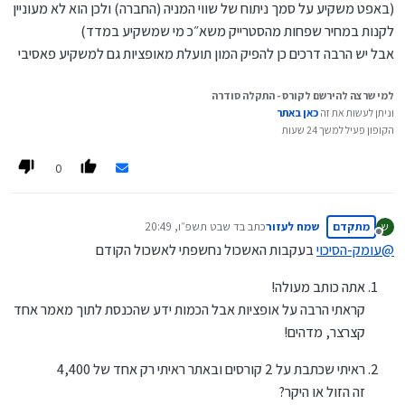
(באפט משקיע על סמך ניתוח של שווי המניה (החברה) ולכן הוא לא מעוניין
לקנות במחיר שפחות מהסטרייק משא״כ מי שמשקיע במדד)
אבל יש הרבה דרכים כן להפיק המון תועלת מאופציות גם למשקיע פאסיבי
למי שרצה להירשם לקורס - התקלה סודרה
וניתן לעשות את זה
כאן באתר
הקופון פעיל למשך 24 שעות
0
מתקדם
שמח לעזור
כתב ב
ד שבט תשפ״ו, 20:49
ש
נערך לאחרונה על ידי
מנותק
@
עומק-הסיכוי
בעקבות האשכול נחשפתי לאשכול הקודם
אתה כותב מעולה!
קראתי הרבה על אופציות אבל הכמות ידע שהכנסת לתוך מאמר אחד
קצרצר, מדהים!
ראיתי שכתבת על 2 קורסים ובאתר ראיתי רק אחד של 4,400
זה הזול או היקר?