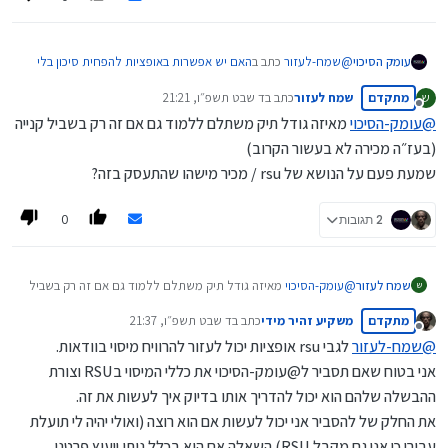
@
שמח-לעזור
כתב ב
האם יש אפשרות באופציות להפחית סיכון בלי
עומק הסיכוי
אירוע מס?
:
מתקדם
שמח לעזור
כתב ב
ד שבט תשפ״ו, 21:21
ש
נערך לאחרונה על ידי
מנותק
@
עומק-הסיכוי
מאיזה גודל תיק משתלם ללמוד גם אם זה רק בשביל קנייה
קראתי הרבה על אופציות אבל הכמות ידע שהכנסת לתוך
(בעז״ה מכירה לא בעשור הקרוב)
מאמר אחד קצרצר, מדהים!
בעברית באמת אין הרבה חומר איכותי
שמעת פעם על הנושא של rsu / מכיר מישהו שהתעסק בזה?
אי הוית באתרין אחוינא לך חורפאי
סך הכל יש 3 קורסים אבל רק הנוכחי למשקיעים (השאר
0
2 תגובות
לסוחרים)
זול ויקר זה בהתאם לתועלת
ולדעתי הכל אצלי בזיל הזול
זה מתאים בכל שלב, אבל מאד תלוי בגודל החשבון
שמח לעזור
@
עומק-הסיכוי
מאיזה גודל תיק משתלם ללמוד גם אם זה רק בשביל
ש
לא מבין
קנייה
מתקדם
משקיע זהיר מידי
כתב ב
ד שבט תשפ״ו, 21:37
(בעז״ה מכירה לא בעשור הקרוב)
נערך לאחרונה על ידי
מנותק
שמעת פעם על הנושא של rsu / מכיר מישהו שהתעסק בזה?
@
שמח-לעזור
לגבי rsu אופציות יכול לעזור להרוויח מיסוי בוודאות.
אני בטוח שאם תסביר ל@עומק-הסיכוי את כללי המיסוי בRSU וצורת
ההבשלה שלהם הוא יכול להדריך אותו בדיוק איך לעשות את זה.
את החלק של להסביר אני יכול לעשות אם הוא רוצה (ואולי יהיה לי תועלת
עבורי כי אני גם מקבל RSU) השאלה אם הוא בכלל נותן ייעוץ פרטני.