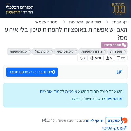
ילוג לתוכן
דף הבית
שוק ההון והשקעות
מסחר עצמאי
האם יש אפשרות באופציות להפחית סיכון בלי אירוע
מס?
מסחר עצמאי
אופציות
גידור השקעות
סיכון פיננסי
קופת גמל
מס השקעות
5
570
5
22
התחברו כדי לפרסם תגובה
נושא זה פוצל מתוך הנושא
אופציה ללמוד אופציות
מונטיפיורי
ד שבט תשפ״ו, 12:53
מתקדם
שואף ליותר
כתב ב
ד שבט תשפ״ו, 12:46
ש
נערך לאחרונה על ידי מונטיפיורי
מנותק
@
עומק-הסיכוי