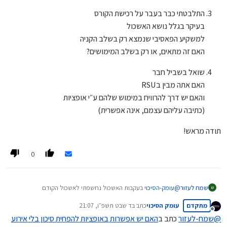
התלבטתי כבר בעבר על רכישת הקורס
בעיקר בגלל נושא האשכול
למשקיע הפאסיבי שנמצא רק בשלב הקניה
האם זה מתאים, או רק בשלב המימושים?
שואל בשביל חבר
האם אתה מבין בRSU
והאם יש דרך להרוויח במימוש שלהם ע״י אופציות
(כתיבה עליהם עצמם, אינה אפשרית)
תודה מראש!
0
@
עומק-הסיכוי
בעקבות האשכול נחשפתי לאשכול הקודם
שמח לעזור
ש
מתקדם
עומק הסיכוי
כתב ב
ד שבט תשפ״ו, 21:07
אתה כותב מעולה!
נערך לאחרונה על ידי
מנותק
תודה מראש!
קראתי הרבה על אופציות אבל הכמות ידע שהכנסת לתוך מאמר
@
שמח-לעזור
כתב ב
האם יש אפשרות באופציות להפחית סיכון בלי אירוע
אחד קצרצר, מדהים!