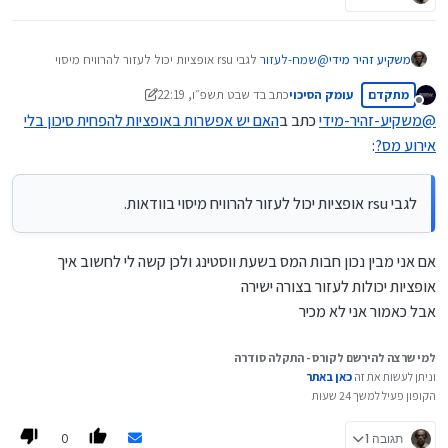
משקיע זהיר מידי
@
שמח-לעזור
לגבי rsu אופציות יכול לעזור להרוויח מיסוי
בוודאות.
מתקדם
עומק הסיכוי
כתב ב
ד שבט תשפ״ו, 22:19
אני בטוח שאם תסביר ל@עומק-הסיכוי את כללי המיסוי בRSU
נערך לאחרונה על ידי עומק הסיכוי
מנותק
וצורת ההבשלה שלהם הוא יכול להדריך אותו בדיוק איך לעשות
@
משקיע-זהיר-מידי
כתב ב
האם יש אפשרות באופציות להפחית סיכון בלי
את זה.
אירוע מס?
:
את החלק של להסביר אני יכול לעשות אם הוא רוצה (ואולי יהיה
לי תועלת עבורי כי אני גם מקבל RSU) השאלה אם הוא בכלל
נותן ייעוץ פרטני.
לגבי rsu אופציות יכול לעזור להרוויח מיסוי בוודאות.
אם אני מבין נכון חבות המס בשעת ווסטינג ולכן קשה לי לחשוב איך
אופציות יכולות לעזור בצורה ישירה
אבל כאמור אני לא מכיר
למי שרצה להירשם לקורס - התקלה סודרה
וניתן לעשות את זה
כאן באתר
הקופון פעיל למשך 24 שעות
0
תגובה 1