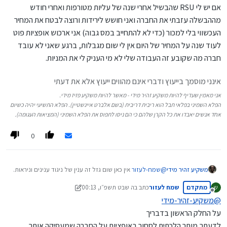
אם יש לי RSU שהבשיל אחרי שנה של עליות מטורפות ואחרי חודש
מההבשלה עזבתי את החברה ואני חושש לירידות ורוצה לבטח את המחיר
העכשווי בלי למכור (כדי לא להתחייב במס גבוה) אני ארכוש אופציות פוט
לעוד שנה על המחיר של היום אין לי שום מגבלות, ברגע שאני לא עובד
חברה מה שקובע זה העבודה שלי לא מי העניק לי את המניות.
אינני מוסמך בייעוץ ודברי אינם מהווים ייעוץ אלא את דעתי
אני מאמין שעדיף להיות משקיע זהיר מידי - מאשר להיות משקיע פזיז מידי.
הפלא השמיני בפלאי תבל הוא ריבית דריבית (בשם אלברט איינשטיין). הפלא התשיעי יהיה כשיום
אחד אנשים יאבדו את כל הקרן שלהם כי הם ניסו לתפוס את הפלא השמיני (המציאות העגומה).
0
@
שמח-לעזור
אין כאן שום גזל זה ענין של ניגוד ענינים וניראות.
משקיע זהיר מידי
לפחות לפי מה שראיתי בהסברים פנימיים אצלינו בחברה.
מתקדם
שמח לעזור
כתב ב
ה שבט תשפ״ו, 00:13
ש
אני מבין שזה לא תקף רק בRSU זה רלוונטי בשבילי בRSU.
אני לא מבין איך שייך לסחור באופציות בצורה שלא נקראת הימור
נערך לאחרונה על ידי שמח לעזור
מנותק
נגד החברה כשאתה מחזיק מניות ורוצה לבטח אותם נגד ירידה
@
משקיע-זהיר-מידי
בלי קשר להאם יש דרך לסחור באופציות מול מניות מוגבלות.
בנוסף לא הבנתי את החלק של לא רלוונטי אחרי מעבר חברה.
על החלק הראשון בדבריך
אם יש לי RSU שהבשיל אחרי שנה של עליות מטורפות ואחרי
לדעתך מותר הלכתית לסחור באופציות על החברה שמעסיקה אותך