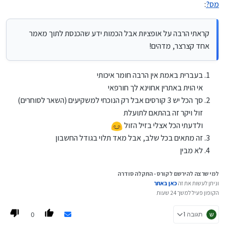
מס?
:
ראיתי שכתבת על 2 קורסים ובאתר ראיתי רק אחד של 4,400
זה הזול או היקר?
קראתי הרבה על אופציות אבל הכמות ידע שהכנסת לתוך מאמר
התלבטתי כבר בעבר על רכישת הקורס
אחד קצרצר, מדהים!
בעיקר בגלל נושא האשכול
למשקיע הפאסיבי שנמצא רק בשלב הקניה
האם זה מתאים, או רק בשלב המימושים?
בעברית באמת אין הרבה חומר איכותי
אי הוית באתרין אחוינא לך חורפאי
שואל בשביל חבר
סך הכל יש 3 קורסים אבל רק הנוכחי למשקיעים (השאר לסוחרים)
האם אתה מבין בRSU
והאם יש דרך להרוויח במימוש שלהם ע״י אופציות
זול ויקר זה בהתאם לתועלת
(כתיבה עליהם עצמם, אינה אפשרית)
ולדעתי הכל אצלי בזיל הזול
זה מתאים בכל שלב, אבל מאד תלוי בגודל החשבון
לא מבין
למי שרצה להירשם לקורס - התקלה סודרה
וניתן לעשות את זה
כאן באתר
הקופון פעיל למשך 24 שעות
0
ש
תגובה 1