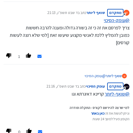
מתקדם
שואף ליותר
כתב ב
ד שבט תשפ״ו, 21:13
ש
נערך לאחרונה על ידי
מנותק
@
עומק-הסיכוי
צריך לפרסם את זה כי זה בשורה גדולה ומענה להרבה חששות
כמובן להמליץ ללכת לאנשי מקצוע שיעשו זאת [למי שלא רוצה לעשות
קורסים]
1
שואף ליותר
@
עומק-הסיכוי
ש
צריך לפרסם את זה כי זה בשורה גדולה ומענה להרבה חששות
מתקדם
עומק הסיכוי
כתב ב
ד שבט תשפ״ו, 21:16
כמובן להמליץ ללכת לאנשי מקצוע שיעשו זאת [למי שלא רוצה
נערך לאחרונה על ידי
מנותק
לעשות קורסים]
@
שואף-ליותר
קריינא דאיגרתא וגו
למי שרצה להירשם לקורס - התקלה סודרה
וניתן לעשות את זה
כאן באתר
הקופון פעיל למשך 24 שעות
0