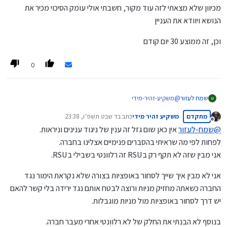
מכיוון שלא מצאתי לזה עוד מקור, חשבתי אולי עומק הסיכוי מכיר את
הנושא ויוודא את העניין
וכן, זה ממוצע 30 יום קודם
0
@
משקיע-זהיר-מידי
שמח לעזור
ש
לא דיברתי מצד ההגבלה של המעסיק
מתקדם
משקיע זהיר מידי
כתב ב
ד שבט תשפ״ו, 23:38
שאגב תקפה גם בלי קשר לrsu - אסור להמר כנגד החברה שמעסיקה
אלא מצד האירוע מס המשמעותי שנוצר במכירה (כל החלק הפירותי)
נערך לאחרונה על ידי
מנותק
אותך
שעל זה חשבתי אולי יש דרך להשאיר את המניות ולסחור באופציות
@
שמח-לעזור
אין כאן שום גזל זה ענין של ניגוד ענינים וניראות.
כי זה לא רלוונטי אחרי מעבר חברה
אבל ראיתי בסולידית שכתבו, שא״א לסחור עליהם כל עוד שזה
מכיוון שלא מצאתי לזה עוד מקור, חשבתי אולי עומק הסיכוי מכיר את
לפחות לפי מה שראיתי בהסברים פנימיים אצלינו בחברה.
(כן מעניין לבדוק בהסכם האם זה רק עילה לפיטורין, או שזה עלול
בנאמנות
הנושא ויוודא את העניין
אני מבין שזה לא תקף רק בRSU זה רלוונטי בשבילי בRSU.
להיחשב גזל)
אומנם אפשר להעביר אצל הברוקר לחשבון רגיל, אבל זה אירוע מס
וכן, זה ממוצע 30 יום קודם
אני לא מבין איך שייך לסחור באופציות בצורה שלא נקראת הימור נגד
החברה כשאתה מחזיק מניות ורוצה לבטח אותם נגד ירידה בלי קשר להאם
יש דרך לסחור באופציות מול מניות מוגבלות.
בנוסף לא הבנתי את החלק של לא רלוונטי אחרי מעבר חברה.