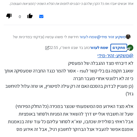
אחד אנשים יאבדו את כל הקרן שלהם כי הם ניסו לתפוס את הפלא השמיני (המציאות העגומה).
0
@
שמח-לעזור
חידשת לי משהו עכשיו (ובדקתי במדיניות של
משקיע זהיר מידי
החברה שלי וזה באמת ככה)
מתקדם
שמח לעזור
כתב ב
ד שבט תשפ״ו, 22:55
ש
תודה
מה שאני לא מבין זה, אם ידעת את הנקודה הזו מה היה הצד
נערך לאחרונה על ידי שמח לעזור
מנותק
אם ככה זה באמת לא רלוונטי לRSU מהסיבה הפשוטה שזה
שלך שזה יהיה רלוונטי?
@
משקיע-זהיר-מידי
תמיד יהיה של החברה שלך, וברגע שאסור לך לסחור בכל
לא דיברתי מצד ההגבלה של המעסיק
פעולה שתרוויח או תמזער נזק מירידת ערך של החברה אז כבר
שאגב תקפה גם בלי קשר לrsu - אסור להמר כנגד החברה שמעסיקה אותך
אין מקום למסחר.
במקרה של עליות אתה תרצה למכור את המניה בכל מקרה.
כי זה לא רלוונטי אחרי מעבר חברה
האיסור הוא לסחור נגד החברה בכל צורה שהיא גם ברכישת
(כן מעניין לבדוק בהסכם האם זה רק עילה לפיטורין, או שזה עלול להיחשב
אופציות פוט שלא מחייב אותך להחזיק נכס כנגד (אתה מוכר את
גזל)
האופציה עצמה בזמן המימוש)
זה יכול להיות רלוונטי רק אחרי עזיבה של החברה על RSU
אלא מצד האירוע מס המשמעותי שנוצר במכירה (כל החלק הפירותי)
שהבשיל קודם והצטבר אבל אז הרוב כבר יעבור 24 חודש.
שעל זה חשבתי אולי יש דרך להשאיר את המניות ולסחור באופציות
אבל ראיתי בסולידית שכתבו, שא״א לסחור עליהם כל עוד שזה בנאמנות
אומנם אפשר להעביר אצל הברוקר לחשבון רגיל, אבל זה אירוע מס