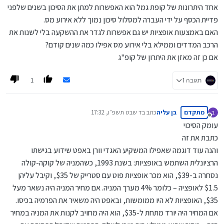
אחד היתרונות של קופת גמל הוא האפשרות למתן את הסיכון בשנים שלפני
פדיית הכסף על ידי העברה למסלול סיכון נמוך ללא אירוע מס.
האם באמצעות אופציות יש גם אפשרות לגדר את ההשקעה בלי לשנות את
הרכב המדדים וממילא בלי אירוע מס אפילו כמה שנים קודם?
אם כן זה מאזן את היתרון של קופ"ג
1
תגובה 1
מתקדם
בן עליה
כתב ב
ד שבט תשפ״ו, 17:32
ב
נערך לאחרונה על ידי
מנותק
עומק הסיכוי
כתבת את זה
והנה עוד דוגמה שאפילו המשקיע האגדי וורן באפט שידוע בגישתו
הרציונלית השתמש באופציות: בשנת 1993, כשהמניה של קוקה-קולה
נסחרה ב-$39, הוא מכר אופציות פוט עם סטרייק של $35, וקיבל עליהן
$1.5 לאופציה – כלומר 4% מערך המניה. אם מחיר המניה היה נשאר מעל
$35, האופציות לא היו ממומשות, ובאפט היה משאיר את הפרמיה בכיסו.
אם המחיר היה יורד מתחת ל-$35, הוא היה מחויב לקנות את המניה במחיר