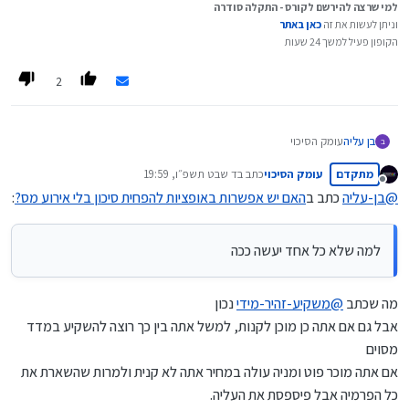
למי שרצה להירשם לקורס - התקלה סודרה
וניתן לעשות את זה
כאן באתר
הקופון פעיל למשך 24 שעות
2
עומק הסיכוי
בן עליה
ב
כתבת את זה
מתקדם
עומק הסיכוי
כתב ב
ד שבט תשפ״ו, 19:59
והנה עוד דוגמה שאפילו המשקיע האגדי וורן באפט שידוע בגישתו
אני לא מבין באופציות
נערך לאחרונה על ידי
מנותק
הרציונלית השתמש באופציות: בשנת 1993, כשהמניה של קוקה-קולה
אבל למה שלא כל אחד יעשה ככה
@
בן-עליה
כתב ב
האם יש אפשרות באופציות להפחית סיכון בלי אירוע מס?
:
נסחרה ב-$39, הוא מכר אופציות פוט עם סטרייק של $35, וקיבל עליהן
$1.5 לאופציה – כלומר 4% מערך המניה. אם מחיר המניה היה נשאר מעל
$35, האופציות לא היו ממומשות, ובאפט היה משאיר את הפרמיה בכיסו.
למה שלא כל אחד יעשה ככה
אם המחיר היה יורד מתחת ל-$35, הוא היה מחויב לקנות את המניה במחיר
הזה – מחיר שהוא ממילא היה מוכן לשלם. הפרמיה שקיבל הפחיתה את
העלות האפקטיבית שלו ל-$33.5 למניה.
מה שכתב
@
משקיע-זהיר-מידי
נכון
אבל גם אם אתה כן מוכן לקנות, למשל אתה בין כך רוצה להשקיע במדד
מסוים
אם אתה מוכר פוט ומניה עולה במחיר אתה לא קנית ולמרות שהשארת את
כל הפרמיה אבל פיספסת את העליה.