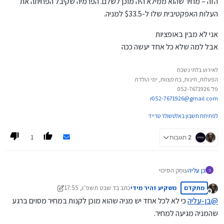
הזה – מחיר שהוא ממילא היה מוכן לשלם. הפרמיה שקיבל הפחיתה את
העלות האפקטיבית שלו ל-$33.5 למניה.
אני לא מבין באופציות
אבל למה שלא כל אחד יעשה ככה
לאירוע בלתי נשכח
הפעלות, חינות, בת מצוות, ימי הולדת
פל' 052-7671926
r052-7671926@gmail.com
לפתיחת חשבון באלטשולר טרייד
1
2 תגובות
עומק הסיכוי
בן עליה
ב
כתבת את זה
מתקדם
משקיע זהיר מידי
כתב ב
ד שבט תשפ״ו, 17:55
והנה עוד דוגמה שאפילו המשקיע האגדי וורן באפט שידוע בגישתו
אני לא מבין באופציות
נערך לאחרונה על ידי משקיע זהיר מידי
מנותק
הרציונלית השתמש באופציות: בשנת 1993, כשהמניה של קוקה-קולה
אבל למה שלא כל אחד יעשה ככה
@
בן-עליה
כי לא לכל אחד יש מניה שהוא מוכן לקנות במחיר מסוים ברגע
נסחרה ב-$39, הוא מכר אופציות פוט עם סטרייק של $35, וקיבל עליהן
שהמניה מגיעה למחיר.
$1.5 לאופציה – כלומר 4% מערך המניה. אם מחיר המניה היה נשאר מעל