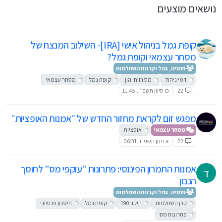
נושאים מוצעים
קופת גמל בניהול אישי [IRA]- השילוב המנצח של
מסחר עצמאי וקופת גמל?
פנסיה, גמל וקרנות השתלמות
דמי ניהול
מס רווחי הון
קופת גמל
מסחר עצמאי
22
כו סיוון תשפ״ו, 11:45
מפגש זום לקראת מחזור החדש של ״אמנות האופציות״
מסחר עצמאי
אופציות
22
א ניסן תשפ״ו, 06:31
אמנות התמרון הפיננסי: פתרונות "עוקפי מס" לחוסך
ד
הנבון
פנסיה, גמל וקרנות השתלמות
קרן השתלמות
תיקון 190
קופת גמל
חיסכון פנסיוני
פתרונות מס