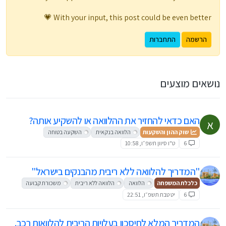
With your input, this post could be even better 💗
הרשמה
התחברות
נושאים מוצעים
האם כדאי להחזיר את ההלוואה או להשקיע אותה?
א
שוק ההון והשקעות
הלוואה בנקאית
השקעה בטוחה
6
ט"ו סיוון תשפ״ו, 10:58
"המדריך להלוואה ללא ריבית מהבנקים בישראל"
כלכלת המשפחה
הלוואה
הלוואה ללא ריבית
משכורת קבועה
6
יט טבת תשפ״ו, 22:51
המדריך המלא לחיסכון בעלויות הריבית להלוואות רכב.