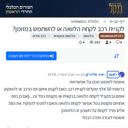
ילוג לתוכן
דף הבית
כלכלת המשפחה
לקניית רכב לקחת הלוואה או להשתמש במזומן?
כלכלת המשפחה
הלוואה
הלוואה בנקאית
רכב חדש
4
262
4
6
התחברו כדי לפרסם תגובה
רשום
יאיר אלדרק
כתב ב
ט שבט תשפ״ו, 18:08
י
נערך לאחרונה על ידי
מנותק
אשמח לשמוע מכם על אפשרויות
ברשותי 50 אלף שקלים לקניית רכב האם לקנות איתם את הרכב או להשקיע
אותם ובמקביל לקחת הלוואה בנקאית או מקופת גמל וכו....{אם כן כמה
אחוזים מקופת גמל אפשר לקחת הלוואה והאם רלוונטי להפקיד את ה50
אלש ומיד לקחת על חשבון זה הלוואה}
אשמח לעזרה תודה רבה!!