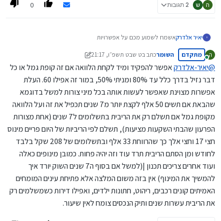
0
ה
ש
2 תגובות
יאיר אלדרק
אשמח לשמוע מכם על אפשרויות
י
ברשותי 50 אלף שקלים לקניית רכב האם לקנות איתם את הרכב או
מתקדם
השומר
כתב ב
ט שבט תשפ״ו, 21:17
ה
להשקיע אותם ובמקביל לקחת הלוואה בנקאית או מקופת גמל וכו....
נערך לאחרונה על ידי השומר
מחובר
{אם כן כמה אחוזים מקופת גמל אפשר לקחת הלוואה והאם רלוונטי
@
יאיר-אלדרק
אפשר להפקיד ומיד לקחת הלוואה אם זה קופת גמל או כל
להפקיד את ה50 אלש ומיד לקחת על חשבון זה הלוואה}
דבר נזיל בדרך כלל עד 80% ומניתי 50%, במור זה אפילו 60. העלת
אשמח לעזרה תודה רבה!!
אפשרות מצוינת שאפשר לעשות אותה בכל מיני צורות למשל בדוגמא
שהבאת אם תשים 50 אלף לקצת יותר מ7 שנים תכפיל את זה ועל הלוואה
מקופת גמל אם תשלם רק את הריבית בתשלומים ל7 שנים (אחת מצורות
הפרעון שהבתי השקעות מציעות), תשלם לפי הריביות של היום פריים מינוס
חצי 17 וחצי אלך כך שהרווחת 33 אלף ובתשלומים של 208 שקל בלבד
לחודש ומן הסתם הריבית תרד עוד וזה יהיה פחות. כמובן מינופים כאלה
ועוד אחרים צריכים תכנון |(למשל אם בסוף ה7 שנים השוק יורד איך
להמשיך את המינוף) אין בזה משום המלצה אלא פתיחת עינים המומחים
האמיתים קונים רכבים, ריהוט, חתונות ילדים, ואפילו דירות כשמשלמים רק
את הריבית עשרות שנים ותיק הנכסים צומח לאין שיעור.