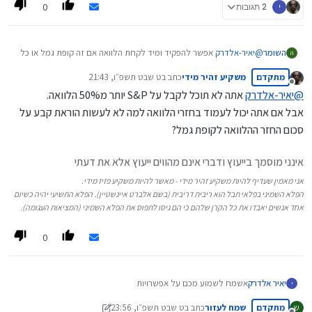
0
י
2 תגובות
השומר
@
יאיר-אלדרק
אפשר להפקיד ומיד לקחת הלוואה אם זה קופת גמל או כל
ה
דבר נזיל בדרך כלל עד 80% ומניתי 50%, במור זה אפילו 60. העלת
מתקדם
משקיע זהיר מידי
כתב ב
ט שבט תשפ״ו, 21:43
אפשרות מצוינת שאפשר לעשות אותה בכל מיני צורות למשל בדוגמא
נערך לאחרונה על ידי
מנותק
שהבאת אם תשים 50 אלף לקצת יותר מ7 שנים תכפיל את זה ועל הלוואה
@
יאיר-אלדרק
אתה לא תוכל לקבל על S&P יותר מ50% הלוואה.
מקופת גמל אם תשלם רק את הריבית בתשלומים ל7 שנים (אחת מצורות
אבל אם אתה יכול לעמוד בחזרי הלוואה למה לא לעשות הוראת קבע על
הפרעון שהבתי השקעות מציעות), תשלם לפי הריביות של היום פריים מינוס
סכום החזר ההלוואה לקופת גמל?
חצי 17 וחצי אלך כך שהרווחת 33 אלף ובתשלומים של 208 שקל בלבד
לחודש ומן הסתם הריבית תרד עוד וזה יהיה פחות. כמובן מינופים כאלה
ועוד אחרים צריכים תכנון |(למשל אם בסוף ה7 שנים השוק יורד איך
אינני מוסמך בייעוץ ודברי אינם מהווים ייעוץ אלא את דעתי
להמשיך את המינוף) אין בזה משום המלצה אלא פתיחת עינים המומחים
אני מאמין שעדיף להיות משקיע זהיר מידי - מאשר להיות משקיע פזיז מידי.
האמיתים קונים רכבים, ריהוט, חתונות ילדים, ואפילו דירות כשמשלמים רק
הפלא השמיני בפלאי תבל הוא ריבית דריבית (בשם אלברט איינשטיין). הפלא התשיעי יהיה כשיום
את הריבית עשרות שנים ותיק הנכסים צומח לאין שיעור.
אחד אנשים יאבדו את כל הקרן שלהם כי הם ניסו לתפוס את הפלא השמיני (המציאות העגומה).
0
יאיר אלדרק
אשמח לשמוע מכם על אפשרויות
י
ברשותי 50 אלף שקלים לקניית רכב האם לקנות איתם את הרכב או
מתקדם
שמח לעזור
כתב ב
ט שבט תשפ״ו, 23:56
ש
להשקיע אותם ובמקביל לקחת הלוואה בנקאית או מקופת גמל וכו....