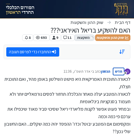
ילוג לתוכן
דף הבית
שוק ההון והשקעות
האם להשקיע בריאל האיראני???
שוק ההון והשקעות
השקעות
11
9
693
8
התחברו כדי לפרסם תגובה
חדש
הכספן
כתב ב
י אדר תשפ״ו, 11:36
ה
נערך לאחרונה על ידי
מנותק
לכאורה התוכנית האמריקאית היא מיטוט השילטון באופן מהיר, ואם התוכנית
תצלח,
לכאורה המטבע יעלה מאחר והכלכלה תחזור לפסים נורמאליים יותר ולא
תעמוד בסנקציות בינלאומיות
ובמחיר פעוט אפשר לקנות מליארדי ריאל שסיכוי סביר מאוד שיכפילו את
ערכם פי כמה וכמה
ומקסימום אם המטבע יבוטל וכדו' ההפסד יהיה כמה שקלים... האם החשבון
שלי נכון??