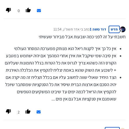
0
חדש
דוד משה 1
כתב ב
י אדר תשפ״ו, 11:54
נערך לאחרונה על ידי
מנותק
חשבתי על זה לפני כמה שבעות אבל מבירור שעשיתי
אין כל כך איך לקנות ריאל הוא מנותק ממערכת המסחר העולמי
אין סיבה שמי שיקבל את אירן אחרי המהפך אם יהיה ישתמש במטבע
הקורס הזה כשהוא צריך לגרוס את כל הטרות בגלל התמונות שעליהם
+ לשכנע את השוק שהוא באמת יצליח להקפיץ את הכלכלה האירנית
הצד היחיד שאולי שווה לחשוב עליו אם בכלל תצליח זה מה יקרה אם
יהיה הסכם אם ארצות הברית שיסיר את כל הסנקציות שמסתבר שיוכל
להקפיץ את הריאל לכמה ימים עד שיבינו המשקיעים הטפשים
שאומנם אין סנקציות אבל גם אין מים ....
2