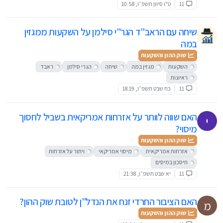
11
ט"ו סיוון תשפ״ו, 10:58
שיחה עם הראב"ד הגר"י סילמן על השקעות ממגזין
במה
שוק ההון והשקעות
השקעות
מגזין במה
שיחה
הגרי סילמן
ראבד
ראיונות
11
כח שבט תשפ״ו, 18:19
האם שווה לוותר על אזרחות אמריקאית בשביל לחסוך
מיסוי?
שוק ההון והשקעות
אזרחות אמריקאית
מיסוי אמריקאי
ויתור על אזרחות
חיסכון במיסים
11
יא שבט תשפ״ו, 21:38
האם הציבור החרדי זנח את הנדל"ן לטובת שוק ההון?
מ
שוק ההון והשקעות