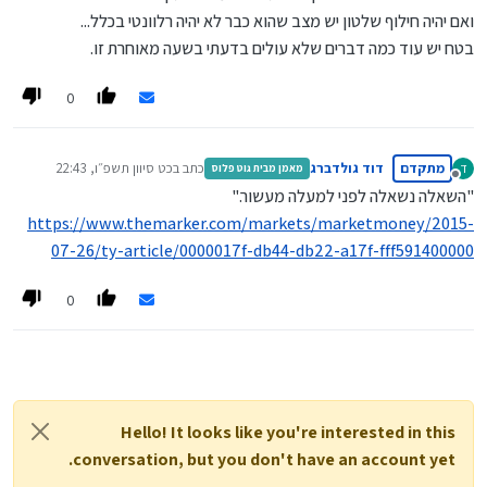
ואם יהיה חילוף שלטון יש מצב שהוא כבר לא יהיה רלוונטי בכלל...
בטח יש עוד כמה דברים שלא עולים בדעתי בשעה מאוחרת זו.
0
מתקדם
דוד גולדברג
כתב ב
כט סיוון תשפ״ו, 22:43
ד
מאמן מבית גוט פלוס
נערך לאחרונה על ידי
מנותק
"השאלה נשאלה לפני למעלה מעשור."
https://www.themarker.com/markets/marketmoney/2015-
07-26/ty-article/0000017f-db44-db22-a17f-fff591400000
0
Hello! It looks like you're interested in this
conversation, but you don't have an account yet.