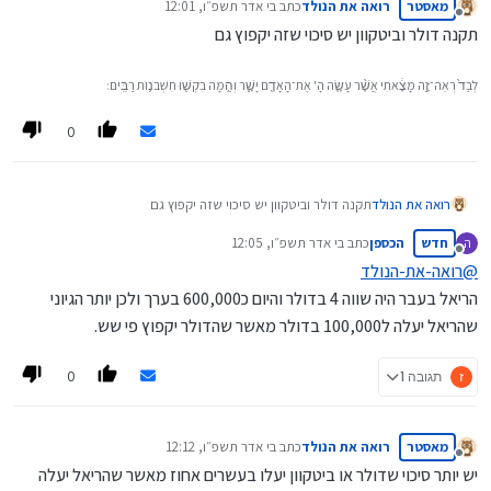
מאסטר
רואה את הנולד
כתב ב
י אדר תשפ״ו, 12:01
נערך לאחרונה על ידי
מנותק
תקנה דולר וביטקוון יש סיכוי שזה יקפוץ גם
לְבַד֙ רְאֵה־זֶ֣ה מָצָ֔אתִי אֲשֶׁ֨ר עָשָׂ֧ה הָ' אֶת־הָאָדָ֖ם יָשָׁ֑ר וְהֵ֥מָּה בִקְשׁ֖וּ חִשְּׁבֹנ֥וֹת רַבִּֽים׃
0
רואה את הנולד
תקנה דולר וביטקוון יש סיכוי שזה יקפוץ גם
חדש
הכספן
כתב ב
י אדר תשפ״ו, 12:05
ה
נערך לאחרונה על ידי
מנותק
@
רואה-את-הנולד
הריאל בעבר היה שווה 4 בדולר והיום כ600,000 בערך ולכן יותר הגיוני
שהריאל יעלה ל100,000 בדולר מאשר שהדולר יקפוץ פי שש.
0
ז
תגובה 1
מאסטר
רואה את הנולד
כתב ב
י אדר תשפ״ו, 12:12
נערך לאחרונה על ידי
מנותק
יש יותר סיכוי שדולר או ביטקוון יעלו בעשרים אחוז מאשר שהריאל יעלה