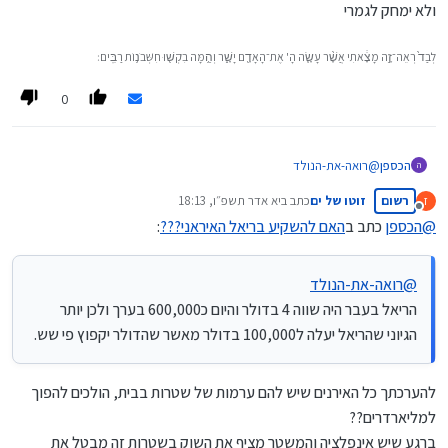
ולא ימחק לגמרי
לְבַד֙ רְאֵה־זֶ֣ה מָצָ֔אתִי אֲשֶׁ֨ר עָשָׂ֧ה הָ' אֶת־הָאָדָ֖ם יָשָׁ֑ר וְהֵ֥מָּה בִקְשׁ֖וּ חִשְּׁבֹנ֥וֹת רַבִּֽים׃
0
הכספן
@
רואה-את-הנולד
ה
הריאל בעבר היה שווה 4 בדולר והיום כ600,000 בערך ולכן יותר הגיוני
רשום
זוטו של ים
כתב ב
יא אדר תשפ״ו, 18:13
ז
שהריאל יעלה ל100,000 בדולר מאשר שהדולר יקפוץ פי שש.
נערך לאחרונה על ידי
מנותק
@
הכספן
כתב ב
האם להשקיע בריאל האיראני???
:
@
רואה-את-הנולד
הריאל בעבר היה שווה 4 בדולר והיום כ600,000 בערך ולכן יותר
הגיוני שהריאל יעלה ל100,000 בדולר מאשר שהדולר יקפוץ פי שש.
להערכתך כל האירנים שיש להם ערמות של שטרות בבית, הולכים להפוך
למליארדרים??
ברגע שיש אינפלציה והמשטר מציף את השוק בשטרות זה מבטל את