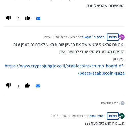
האפשרות שהריאל יזנק
2
רשום
ברכת ה' תעשיר
כתב ב
יא אדר תשפ״ו, 19:57
נערך לאחרונה על ידי
מנותק
ומה אם טראמפ יממש שם את הרעיון שהוא הציע לאחרונה בענין עזה
הנפקת מטבע דיגיטלי יעודי לתושבי אירן
עיין כאן
https://www.cryptojungle.co.il/stablecoins/trump-board-of-
peace-stablecoin-gaza/
1
אחרי 4 חודשים
רשום
יהודי גאה
כתב ב
כט סיוון תשפ״ו, 21:36
נערך לאחרונה על ידי
מנותק
נו.... מה חושבים כעת???