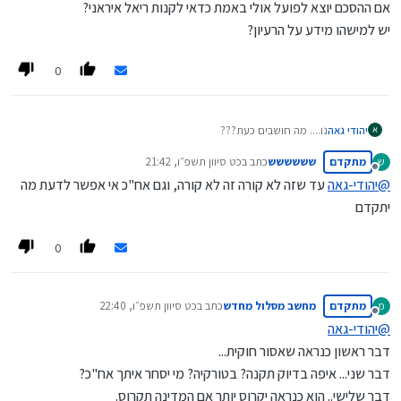
אם ההסכם יוצא לפועל אולי באמת כדאי לקנות ריאל איראני?
יש למישהו מידע על הרעיון?
0
יהודי גאה
נו.... מה חושבים כעת???
אם ההסכם יוצא לפועל אולי באמת כדאי לקנות ריאל איראני?
מתקדם
שששששש
כתב ב
כט סיוון תשפ״ו, 21:42
ש
יש למישהו מידע על הרעיון?
נערך לאחרונה על ידי
מנותק
@
יהודי-גאה
עד שזה לא קורה זה לא קורה, וגם אח"כ אי אפשר לדעת מה
יתקדם
0
מתקדם
מחשב מסלול מחדש
כתב ב
כט סיוון תשפ״ו, 22:40
מ
נערך לאחרונה על ידי
מנותק
@
יהודי-גאה
דבר ראשון כנראה שאסור חוקית...
דבר שני... איפה בדיוק תקנה? בטורקיה? מי יסחר איתך אח"כ?
דבר שלישי.. הוא כנראה יקרוס יותר אם המדינה תקרוס.