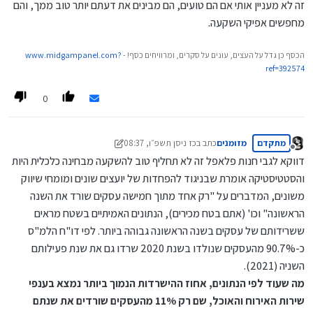
זה לא מעניין אותי אם הם טועים, הם מבינים את דעתם יותר טוב ממך, והם
מחפשים אפיקי השקעה.
הכסף כן גדל על העצים, עונים על סקרים, ומרוויחים כסף! -
www.midgampanel.com?
ref=392574
0
מתקדם
מזומנים
כתב ב
כז ניסן תשפ״ו, 08:37
נערך לאחרונה על ידי מזומנים
מנותק
דווקא לגבי חנות פלאפל זה לא תחליף טוב להשקעה מבחינה כלכלית היות
והסטטיסטיקה אומרת שבניגוד להפחדות של יועצים שונים ומומחי שיווק
משונים, המדברים על "רק אחד מתוך חמישה עסקים שורד את השנה
הראשונה" וכו' (אתם בטח מכירים), הנתונים האמיתיים בשטח מראים
ששרידותם של עסקים בשנה הראשונה גבוהה ביותר. לפי דו"ח הלמ"ס
כ-90.7% מהעסקים שנולדו בשנת 2020 שרדו גם את שנת פעילותם
השניה (2021).
מה שעוד לפי הנתונים, אחוז ההישרדות הנמוך ביותר נמצא בענפי
שירות האירוח והאוכל, שם רק 11% מהעסקים שורדים את שנתם