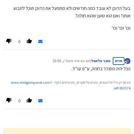
בעל הדוכן לא עובד כמה חודשים ולא מתפעל את הדוכן תוכל לתבוע
אותו? ואם הוא טוען שהוא חולה?
וכו' וכו' וכו'
0
חדש
מוכר פלאפל
כתב ב
א אייר תשפ״ו, 18:06
מ
נערך לאחרונה על ידי
מנותק
הכל יהיה מסודר בחוזה, ע"פ עו"ד.
הכסף כן גדל על העצים, עונים על סקרים, ומרוויחים כסף! -
www.midgampanel.com?
ref=392574
0