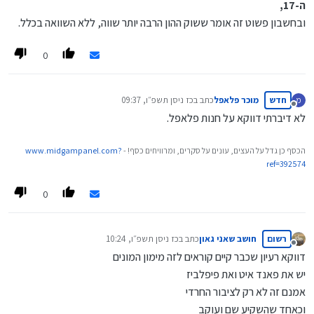
ה-17,
ובחשבון פשוט זה אומר ששוק ההון הרבה יותר שווה, ללא השוואה בכלל.
0
חדש
מוכר פלאפל
כתב ב
כז ניסן תשפ״ו, 09:37
מ
נערך לאחרונה על ידי
מנותק
לא דיברתי דווקא על חנות פלאפל.
הכסף כן גדל על העצים, עונים על סקרים, ומרוויחים כסף! -
www.midgampanel.com?
ref=392574
0
רשום
חושב שאני גאון
כתב ב
כז ניסן תשפ״ו, 10:24
נערך לאחרונה על ידי
מנותק
דווקא רעיון שכבר קיים קוראים לזה מימון המונים
יש את פאנד איט ואת פיפלביז
אמנם זה לא רק לציבור החרדי
וכאחד שהשקיע שם ועוקב