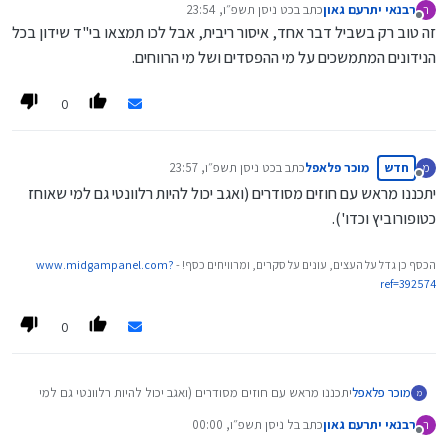
רבנאי יתרעם גאון
כתב ב
כט ניסן תשפ״ו, 23:54
ר
נערך לאחרונה על ידי
מנותק
זה טוב רק בשביל דבר אחד, איסור ריבית, אבל לכו תמצאו בי"ד שידון בכל
הנידונים המתמשכים על מי ההפסדים ושל מי הרווחים.
0
חדש
מוכר פלאפל
כתב ב
כט ניסן תשפ״ו, 23:57
מ
נערך לאחרונה על ידי
מנותק
יתכננו מראש עם חוזים מסודרים (ואגב יכול להיות רלוונטי גם למי שאוחז
כטופורוביץ וכדו').
הכסף כן גדל על העצים, עונים על סקרים, ומרוויחים כסף! -
www.midgampanel.com?
ref=392574
0
מוכר פלאפל
יתכננו מראש עם חוזים מסודרים (ואגב יכול להיות רלוונטי גם למי
מ
שאוחז כטופורוביץ וכדו').
רבנאי יתרעם גאון
כתב ב
ל ניסן תשפ״ו, 00:00
ר
נערך לאחרונה על ידי
מנותק