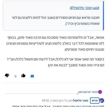
:
said
מוכר-פלאפל
@
יתכננו מראש עם חוזים מסודרים (ואגב יכול להיות רלוונטי גם למי
שאוחז כטופורוביץ וכדו').
אפשר, אבל זה פלטפורמה מאוד מסובכת עם הרבה מאוד סיכון, בנוסף
לזה ששותפות לכל דבר בשלב כלשהו תגיע להתדיינויות ממוניות ויצטרכו
מנגנוני חוזים מאוד מפורטים.
בקיצור מה שאני אומר אני לא כלכלן אבל לדעתי אם תשאל כלכלן ועו"ד
הם יגידו שזה מאוד מסובך לבנות את זהץ
0
רבנאי יתרעם גאון
ר
:
said
מוכר-פלאפל
@
חדש
מוכר פלאפל
כתב ב
ל ניסן תשפ״ו, 08:30
מ
נערך לאחרונה על ידי
מנותק
@
רבנאי-יתרעם-גאון
יתכן שזה מסובך, אבל אם נניח שזה יהיה אפיק