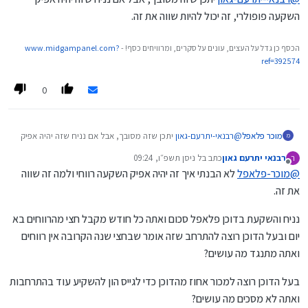
יתכננו מראש עם חוזים מסודרים (ואגב יכול להיות
אפשר, אבל זה פלטפורמה מאוד מסובכת עם הרבה מאוד סיכון,
השקעה פופולרי, זה יכול להיות שווה את זה.
רלוונטי גם למי שאוחז כטופורוביץ וכדו').
בנוסף לזה ששותפות לכל דבר בשלב כלשהו תגיע להתדיינויות
ממוניות ויצטרכו מנגנוני חוזים מאוד מפורטים.
בקיצור מה שאני אומר אני לא כלכלן אבל לדעתי אם תשאל
כלכלן ועו"ד הם יגידו שזה מאוד מסובך לבנות את זהץ
הכסף כן גדל על העצים, עונים על סקרים, ומרוויחים כסף! -
www.midgampanel.com?
ref=392574
0
מוכר פלאפל
@
רבנאי-יתרעם-גאון
יתכן שזה מסובך, אבל אם נניח שזה יהיה אפיק
מ
השקעה פופולרי, זה יכול להיות שווה את זה.
רבנאי יתרעם גאון
כתב ב
ל ניסן תשפ״ו, 09:24
ר
נערך לאחרונה על ידי
מנותק
@
מוכר-פלאפל
לא הבנתי איך זה יהיה אפיק השקעה רווחי ולמה זה שווה
את זה.
נניח והשקעת בדוכן פלאפל סכום ואתה כל חודש מקבל חצי מהרווחים בא
יום ובעל הדוכן רוצה להתרחב שזה אומר שבחצי שנה הקרובה אין רווחים
ואתה מתנגד מה עושים?
בעל הדוכן רוצה למכור אחוז מהדוכן כדי לגייס הון להשקיע עוד בהתרחבות
ואתה לא מסכים מה עושים?