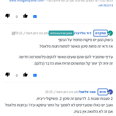
הכסף כן גדל על העצים, עונים על סקרים, ומרוויחים כסף! -
www.midgampanel.com?
ref=392574
0
מתקדם
דוד גולדברג
כתב ב
כו ניסן תשפ״ו, 23:12
ד
מאמן מבית גוט פלוס
נערך לאחרונה על ידי דוד גולדברג
מנותק
בשוק ההון יש פיקוח מחמיר על הכסף
אז ודאי זה פחות סיכון מאשר לפתוח חנות פלאפל.
עדיף שתסביר להם שהם טועים מאשר להקים פלטפורמה חדשה
זה יהיה לך יותר קל ומתשהים תרויח אותו הדבר (כלום).
0
חדש
מוכר פלאפל
כתב ב
כו ניסן תשפ״ו, 23:15
מ
נערך לאחרונה על ידי
מנותק
2 טענות שונות 1. לדעתם זה סיכון 2. משיקולי ריבית.
ואגב יש כאלו שמעדיפים לא לסמוך על היתר עיסקא וכדו' ובחנות פלאפל
אם זה לא הלוואה אין בעיה.