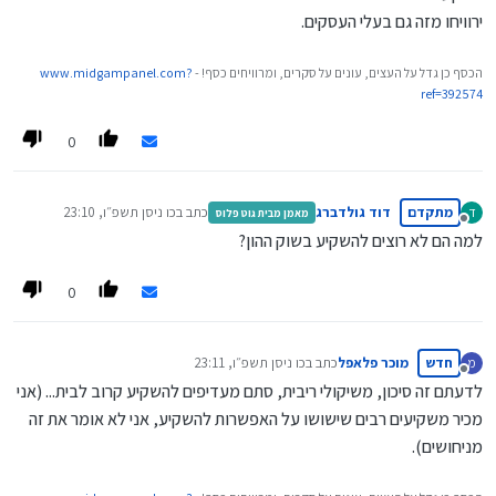
ירוויחו מזה גם בעלי העסקים.
הכסף כן גדל על העצים, עונים על סקרים, ומרוויחים כסף! -
www.midgampanel.com?
ref=392574
0
מתקדם
דוד גולדברג
כתב ב
כו ניסן תשפ״ו, 23:10
ד
מאמן מבית גוט פלוס
נערך לאחרונה על ידי
מנותק
למה הם לא רוצים להשקיע בשוק ההון?
0
חדש
מוכר פלאפל
כתב ב
כו ניסן תשפ״ו, 23:11
מ
נערך לאחרונה על ידי
מנותק
לדעתם זה סיכון, משיקולי ריבית, סתם מעדיפים להשקיע קרוב לבית... (אני
מכיר משקיעים רבים שישושו על האפשרות להשקיע, אני לא אומר את זה
מניחושים).