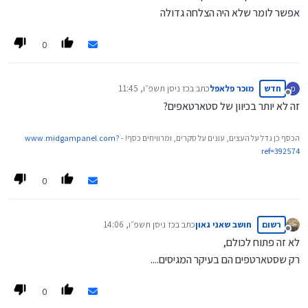
אפשר לומר שלא היה הצלחה גדולה
0
חדש
מוכר פלאפל
כתב ב
כז ניסן תשפ״ו, 11:45
מ
נערך לאחרונה על ידי
מנותק
זה לא יותר בכיוון של סטארטאפים?
הכסף כן גדל על העצים, עונים על סקרים, ומרוויחים כסף! -
www.midgampanel.com?
ref=392574
0
רשום
חושב שאני גאון
כתב ב
כז ניסן תשפ״ו, 14:06
נערך לאחרונה על ידי
מנותק
לא זה פתוח לכולם,
רק שסטארטפים הם בעיקר המגיסים....
0