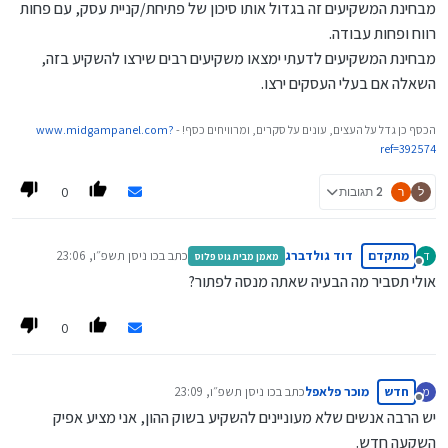
מבחינת המשקיעים זה בגדול אותו סיכון של פתיחת/קניית עסק, עם פחות
רווח ופחות עבודה.
מבחינת המשקיעים לדעתי ימצאו משקיעים רבים שירצו להשקיע בזה,
השאלה אם בעלי העסקים ירצו.
הכסף כן גדל על העצים, עונים על סקרים, ומרוויחים כסף! -
www.midgampanel.com?
ref=392574
0
ל
ר
2 תגובות
מתקדם
דוד גולדברג
כתב ב
כו ניסן תשפ״ו, 23:06
ד
מאמן מבית גוט פלוס
נערך לאחרונה על ידי
מנותק
אולי תסביר מה הבעיה שאתה מנסה לפתור?
0
חדש
מוכר פלאפל
כתב ב
כו ניסן תשפ״ו, 23:09
מ
נערך לאחרונה על ידי
מנותק
יש הרבה אנשים שלא מעוניינים להשקיע בשוק ההון, אני מציע אפיק
השקעה חדש.