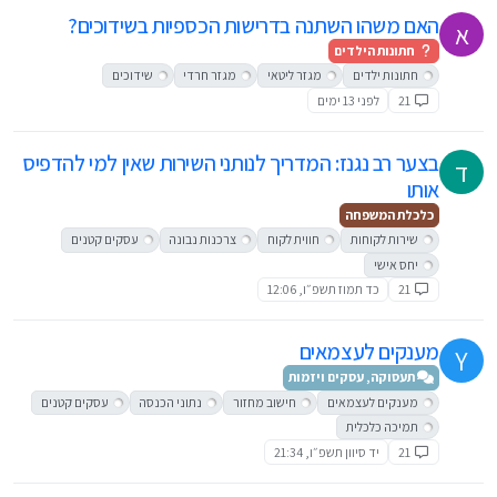
האם משהו השתנה בדרישות הכספיות בשידוכים?
א
חתונות הילדים
חתונות ילדים
מגזר ליטאי
מגזר חרדי
שידוכים
21
לפני 13 ימים
בצער רב נגנז: המדריך לנותני השירות שאין למי להדפיס
ד
אותו
כלכלת המשפחה
שירות לקוחות
חווית לקוח
צרכנות נבונה
עסקים קטנים
יחס אישי
21
כד תמוז תשפ״ו, 12:06
מענקים לעצמאים
Y
תעסוקה, עסקים ויזמות
מענקים לעצמאים
חישוב מחזור
נתוני הכנסה
עסקים קטנים
תמיכה כלכלית
21
יד סיוון תשפ״ו, 21:34