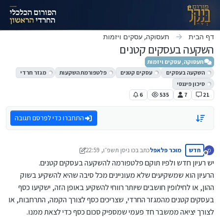
ילוג לתוכן
דף הבית
תעסוקה, עסקים ויזמות
השקעה בעסקים קטנים
תעסוקה, עסקים ויזמות
השקעה בעסקים
עסקים קטנים
פלטפורמת השקעות
מגזר חרדי
סיכון פיננסי
6
535
7
21
התחברו כדי לפרסם תגובה
חדש
מוכר פלאפל
כתב ב
כו ניסן תשפ״ו, 22:59
מ
נערך לאחרונה על ידי ארגון בנקל
מנותק
יש רעיון חדש ולפיו תוקם פלטפורמה להשקעה בעסקים קטנים.
הרעיון הוא שמשקיעים שלא מעוניינים מכל סיבה שהיא להשקיע בשוק
ההון, או לחילופין חושבים שיותר רווחי להשקיע באופן הזה, ישקיעו כסף
בעסקים קטנים מהמגזר החרדי, שצריכים כסף לצורך הקמה, התרחבות, או
לצורך יציאה ממשבר חד פעמי שמספיק סכום כסף כדי לצאת ממנו.