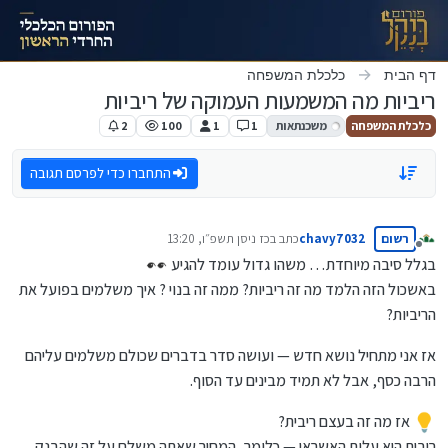
ילוג לתוכן
דף הבית
כלכלת המשפחה
ריביות מה המשמעות העמוקה של ריביות
כלכלת המשפחה
משכנתאות
1
1
100
2
התחברו כדי לפרסם תגובה
רשום
chavy7032
כתב ב
כז ניסן תשפ״ו, 13:20
נערך לאחרונה על ידי
מנותק
בגלל סיבה מיוחדת… משהו גדול עומד להגיע
באשכול הזה הלמד מה זה ריביות? ממה זה בנוי ? איך משלמים בפועל את
הריביות?
אז אני מתחיל נושא חדש — ועושה סדר בדברים שכולם משלמים עליהם
הרבה כסף, אבל לא תמיד מבינים עד הסוף.
אז מה זה בעצם ריבית?
ריבית היא עלות האשראי — כלומר, המחיר שאתה משלם על זה שהבנק