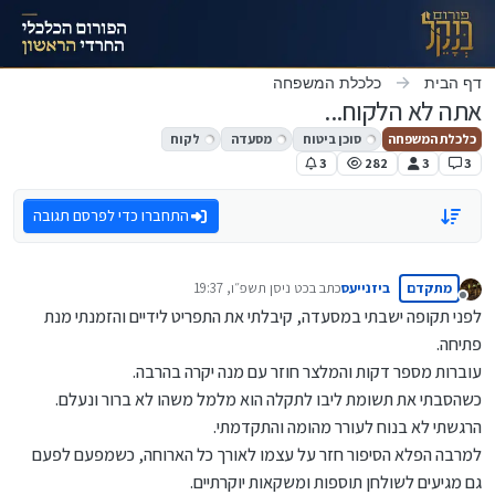
ילוג לתוכן
דף הבית
כלכלת המשפחה
אתה לא הלקוח...
כלכלת המשפחה
סוכן ביטוח
מסעדה
לקוח
3
282
3
3
התחברו כדי לפרסם תגובה
מתקדם
ביזנייעס
כתב ב
כט ניסן תשפ״ו, 19:37
נערך לאחרונה על ידי
מנותק
לפני תקופה ישבתי במסעדה, קיבלתי את התפריט לידיים והזמנתי מנת
פתיחה.
עוברות מספר דקות והמלצר חוזר עם מנה יקרה בהרבה.
כשהסבתי את תשומת ליבו לתקלה הוא מלמל משהו לא ברור ונעלם.
הרגשתי לא בנוח לעורר מהומה והתקדמתי.
למרבה הפלא הסיפור חזר על עצמו לאורך כל הארוחה, כשמפעם לפעם
גם מגיעים לשולחן תוספות ומשקאות יוקרתיים.