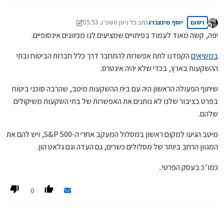
רשום
יוסף מינצברג
כתב ב
ל ניסן תשפ״ו, 05:53
נערך לאחרונה על ידי יוסף מינצברג
מנותק
יפה, קשה מאוד לעמוד בפיתויים שמציעים לנו מכיוונים אינסופיים.
במשיאים
הקפדנו לתת אפשרות להתחבר דרך כלל חברות הביטוח ובתי
ההשקעות בארץ, בכדי שלא יהיה אינטרס.
שיתוף הפעולה הראשון היה עם בית ההשקעות מיטב, שהרבה סוכני ביטוח
בפרט בציבור שלנו לא נותנים את האפשרות של בתי השקעות משיקולים
שלהם.
מיטב הגיעו למקום ראשון במסלול המעקב אחרי ה-S&P 500, ויש להם את
המגוון הרחב ביותר של מסלולים כשרים, גם העדה וגם גלאט הון.
כמו״כ בעסק הפרטי..
0