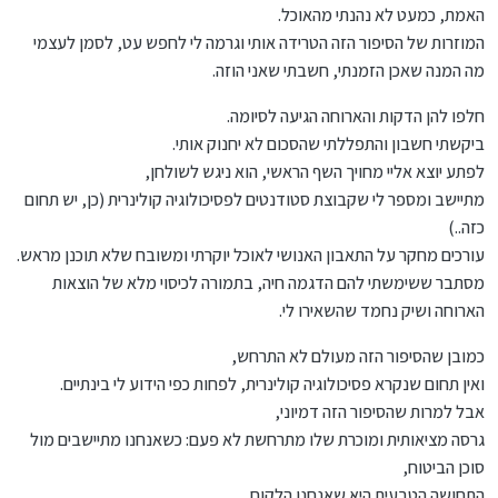
האמת, כמעט לא נהנתי מהאוכל.
המוזרות של הסיפור הזה הטרידה אותי וגרמה לי לחפש עט, לסמן לעצמי
מה המנה שאכן הזמנתי, חשבתי שאני הוזה.
חלפו להן הדקות והארוחה הגיעה לסיומה.
ביקשתי חשבון והתפללתי שהסכום לא יחנוק אותי.
לפתע יוצא אליי מחויך השף הראשי, הוא ניגש לשולחן,
מתיישב ומספר לי שקבוצת סטודנטים לפסיכולוגיה קולינרית (כן, יש תחום
כזה..)
עורכים מחקר על התאבון האנושי לאוכל יוקרתי ומשובח שלא תוכנן מראש.
מסתבר ששימשתי להם הדגמה חיה, בתמורה לכיסוי מלא של הוצאות
הארוחה ושיק נחמד שהשאירו לי.
כמובן שהסיפור הזה מעולם לא התרחש,
ואין תחום שנקרא פסיכולוגיה קולינרית, לפחות כפי הידוע לי בינתיים.
אבל למרות שהסיפור הזה דמיוני,
גרסה מציאותית ומוכרת שלו מתרחשת לא פעם: כשאנחנו מתיישבים מול
סוכן הביטוח,
התחושה הטבעית היא שאנחנו הלקוח.