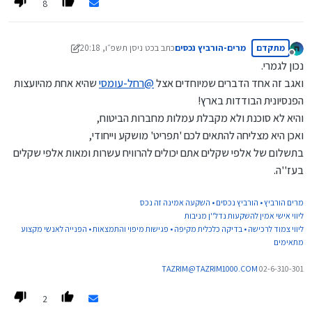
8
מתקדם
מרים-הורביץ נכסים
כתב ב
כט ניסן תשפ״ו, 20:18
נערך לאחרונה על ידי מרים-הורביץ נכסים
מנותק
נכון לגמרי.
ואגב זה אחד הדברים שמיוחדים אצל
@
רחל-עומסי
שהיא אחת מהיועצות
הפנסיונית הבודדות בארץ!
והיא לא סוכנת ולא מקבלת עמלות מחברות הביטוח,
ואכן היא מצליחה להתאים לכם 'תפריט' מושקע וייחודי,
בתשלום של אלפי שקלים אתם יכולים להרוויח עשרות ומאות אלפי שקלים
בעז''ה.
מרים הורביץ • הורביץ נכסים • השקעה אמינה זה נכס
ליווי אישי אמין להשקעות נדל''ן מניבות
ליווי צמוד לרכישה • בדיקה כלכלית מקיפה • פגישות מיפוי והתמצאות • הפנייה לאנשי מקצוע
מתאימים
TAZRIM@TAZRIM1000.COM
02-6-310-301
2