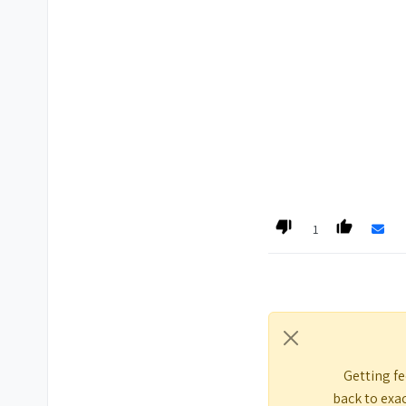
1
Getting fe
back to exac