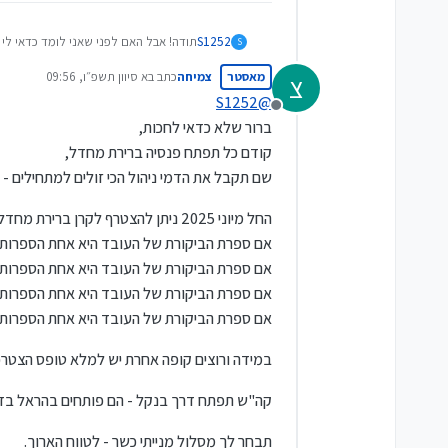
S1252
תודה! אבל האם לפני שאני לומד כדאי לי 
S
ואז לברר או לחכות אני משער שיקח לי זמ
מאסטר
צמיחה
כתב ב
א סיוון תשפ״ו, 09:56
צ
?
נערך לאחרונה על ידי
S1252
@
מנותק
ברור שלא כדאי לחכות,
קודם כל תפתח פנסיה ברירת מחדל,
שם תקבל את הדמי ניהול הכי זולים למתחילים - 1% מהפקדה 0.22% מהצבירה.
החל מיוני 2025 ניתן להצטרף לקרן ברירת מחדל ללא מילוי טפסים ושאלון בריאות, רק בהתאם ל:
אם ספרת הביקורת של העובד היא אחת הספרות 7, 8 או 9, יצורפו עובדים אלה לקרן הפנסיה של אינפיניט
אם ספרת הביקורת של העובד היא אחת הספרות 4, 5 או 6, יצורפו עובדים אלה לקרן הפנסיה של מו
אם ספרת הביקורת של העובד היא אחת הספרות 2 או 3, יצורפו עובדים אלה לקרן הפנסיה של אלטשולר שחם
אם ספרת הביקורת של העובד היא אחת הספרות 0 או 1, יצורפו עובדים אלה לקרן הפנסיה של מיטב
במידה ורוצים קופה אחרת יש למלא טופס הצטרפו
קה"ש תפתח דרך בנקל - הם פותחים בהראל בדמי ני
תבחר לך מסלול מנייתי כשר - לטווח הארוך.