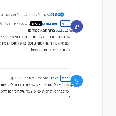
S1252
אני בתחילת הדרך ניסיתי לחפש אם דיברו
S
מה הדרך לפתוח קרן פנסיה וקרן השתלמות 
חדש
שמח בחלקו
כתב ב
כט אייר תשפ״ו, 20:00
ש
מנהלים
לפי מה שקראתי יש לכל אחד רעיונות אח
נערך לאחרונה על יד
כאחד שלא מבין מה הדרך
@
S1252
ברוך הבא לפורום!
מנותק
האם להתקשר לסוכן או שהוא מרויח עלי הא
אני חושב שכמו בכל תחום בחיים ודאי שצריך לל
הפנסיה/קרן השתלמות), וכמובן שלסוכן יש אינטר
להתחיל ללמוד את הנושא!
חדש
S1252
כתב ב
כט אייר תשפ״ו, 20:16
S
נערך לאחרונה על ידי S1252
תודה! אבל האם לפני שאני לומד כדאי לי לפתוח 
מנותק
ואז לברר או לחכות אני משער שיקח לי זמן ללמו
?