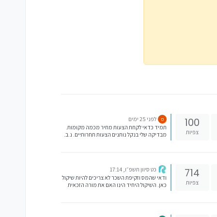
לפני 25 ימים
100
ס
תמיד כדאי לקחת הצעות מחיר מכמה מקומות.
צפיות
מבדיקה שלי בנקל נותנים הצעות תחרותיים. נ.ב.
מגיע לבנקל הכרת הטוב על שחיטת הפרות
הקדושות בהעלאת המודעות להשקעות במקום
הגמ"חים בציבור שלנו.
כט סיוון תשפ״ו, 17:14
714
ודאי שהמס וזקיפת השכר לא צריכים להיות שיקול
צפיות
כאן. השיקול היחיד הינו האם את מורה הזכאית
לתמריצים (ואם את לא יודעת מה זה, זה אומר
שאת לא זכאית) והאם את מתכננת לצאת לשבתון-
אם התשובה היא לא, אז כדאי קרן השתלמות
רגילה. בקרן של מורים אל תשכחו שמקוזז ה-11%