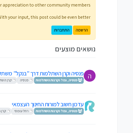
ur appreciation to other community members.
ith your input, this post could be even better 💗
הרשמה
התחברות
נושאים מוצעים
פנסיה וקרן השתלמות דרך "בנקל" משתלם
ה
פנסיה, גמל וקרנות השתלמות
פנסיה
קרן השת
עדכון חשוב למורות החינוך העצמאי
פנסיה, גמל וקרנות השתלמות
רחל עומסי
קרן 