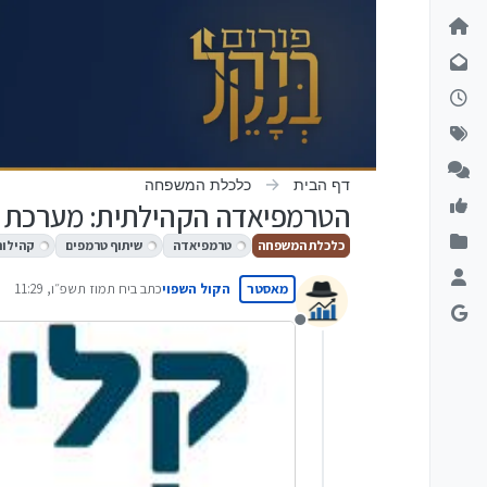
ילוג לתוכן
דף הבית
כלכלת המשפחה
הטרמפיאדה הקהילתית: מערכת ל
כלכלת המשפחה
טרמפיאדה
שיתוף טרמפים
קהילות
מאסטר
הקול השפוי
כתב ב
יח תמוז תשפ״ו, 11:29
נערך לאחרונה על ידי
מנותק