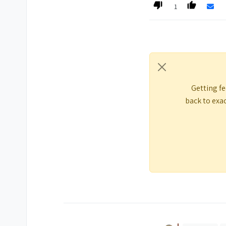
1
Getting fe
back to exac