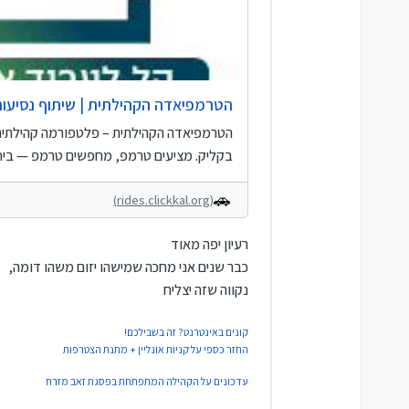
הטרמפיאדה הקהילתית | שיתוף נסיעות
הטרמפיאדה הקהילתית – פלטפורמה קהילתית 
בקליק. מציעים טרמפ, מחפשים טרמפ — ביחד נגיע.
(rides.clickkal.org)
רעיון יפה מאוד
כבר שנים אני מחכה שמישהו יזום משהו דומה,
נקווה שזה יצליח
קונים באינטרנט? זה בשבילכם!
החזר כספי על קניות אונליין + מתנת הצטרפות
עדכונים על הקהילה המתפתחת בפסגת זאב מזרח