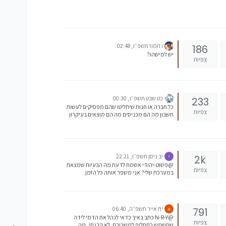
ו תמוז תשפ״ו, 02:48
186
יש למישהו?
צפיות
כט שבט תשפ״ו, 00:30
233
כל חברה או חנות שיחליטו שהם מפסיקים לעשות
צפיות
חשבון מה הם מכניסים מה הם מוצאים בעיקרון
יכולים לעשות את זה ולא בטוח שהם יגיעו לפשיטת
רגל אבל הסיכוי שהריוחיות שלהם תרד גבוה זה לא
חובה אבל זה עוזר מאוד
יב ניסן תשפ״ו, 22:21
2k
@פשוט-יהודי אשמח לדעת מה הבעיות שמצאת
צפיות
במערכת שלי? אני משפר אותה כל הזמן.
מאפשרת דיווח טלפוני בחינם לגמרי! ועוד המון
דברים https://www.myneto.co.il
יח אייר תשפ״ה, 06:40
791
א
@N-R-Y כתב באיך כדאי לנהל את הדמי לידה
צפיות
שתשמש כתחליף למשכורת: לא הבנתי, מה