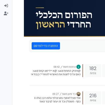
התחברו כדי לפרסם
ט תמוז תשפ״ו, 08:42
182
צ
@איציק-התותח said: @א-יידישע-קאפ said:
צפיות
האם עדיף לשנות את האשראי לעשירי? כן בודאי
באם אתה רואה את המשכורת של אשתך כבר
בעשרי בבנק בשלב הזה שעדיין אין סדר ויש
לפעמים מינוס, אני לא ממליץ לשנות. יותר טוב
שאחרי שהמשכורת נכנסה יש אפשרות לבדוק
כמה הולך לרדת באשראי, ויש כמה ימים
כד סיוון תשפ״ו, 09:27
216
להתארגן עם עוד כסף במקרה הצורך.
אולי תוכל לאסוף נתונים לפי עלות רכב (עלה X
צפיות
כסף - חשמלי) וכד זה יעזור לציבור מאוד