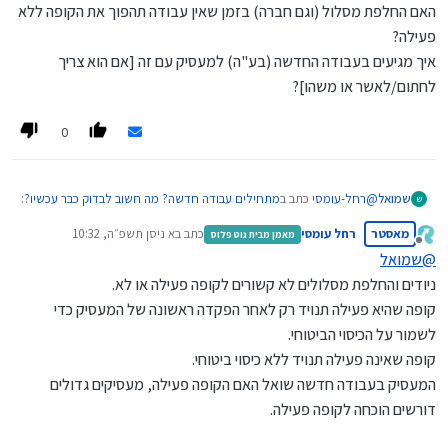
גבוה מסכום זה מומלץ לבקש שההפרשות יבוצעו מכל השכר.
אל תשאירו כסף על הרצפה – בדקו שאתם מקבלים את כל מה
האם החלפת מסלול (וגם חברה) בזמן שאין עבודה תהפוך את הקופה ללא
לבדוק אם מגיעות לכם הטבות נוספות כמו קרן השתלמות
שמגיע לכם!
פעילה?
להתייעץ עם גורם מקצועי שיבדוק שהחוזה אכן ממצה את
הכותבת הינה יועצת פנסיונית מורשית ומתכננת פרישה
הזכויות שלכם.
איך מגיעים בעבודה החדשה (בע"ה) למעסיק עם זה [אם הוא צריך
לחתום/לאשר או משהו]?
0
@
רחל-עומסי
כתב ב
מתחילים עבודה חדשה? מה חשוב לבדוק כבר עכשיו?
:
שמואל
ש
מאסטר
רחל עומסי
כתב ב
א ניסן תשפ״ה, 10:32
מאמן מבית גוט פלוס
נערך לאחרונה על ידי
מנותק
@
שמואל
כדי לשמור על הכיסוי הביטוחי ועל הקופה כפעילה
ניודים והחלפת מסלולים לא קשורים לקופה פעילה או לא.
קופה שהיא פעילה תנויד רק לאחר הפקדה ראשונה של המעסיק כדי
האם החלפת מסלול (וגם חברה) בזמן שאין עבודה תהפוך את הקופה ללא
לשמור על הכיסוי הביטוחי.
פעילה?
קופה שאינה פעילה תנויד ללא כיסוי ביטוחי.
איך מגיעים בעבודה החדשה (בע"ה) למעסיק עם זה [אם הוא צריך
לחתום/לאשר או משהו]?
המעסיק בעבודה חדשה שואל האם הקופה פעילה, מעסיקים גדולים
דורשים הוכחה לקופה פעילה.