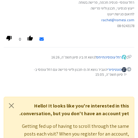
רחל עומסי- פנסיה חכמה, פרישה בטוחה
ייעוץ פנסיוני, תכנון וליווי פרישה
לתיאום פגישת ייעוץ
rachel@romesi.com
08-9243178
0
רחל עומסי
התייחס
לנושא זה ב
יג סיוון תשפ״ה, 16:26
מונטיפיורי
העביר נושא זה מ-תכנון וליווי פרישה עם רחל עומסי ב-
יד סיוון תשפ״ה, 15:05
Hello! It looks like you're interested in this
conversation, but you don't have an account yet.
Getting fed up of having to scroll through the same
posts each visit? When you register for an account,