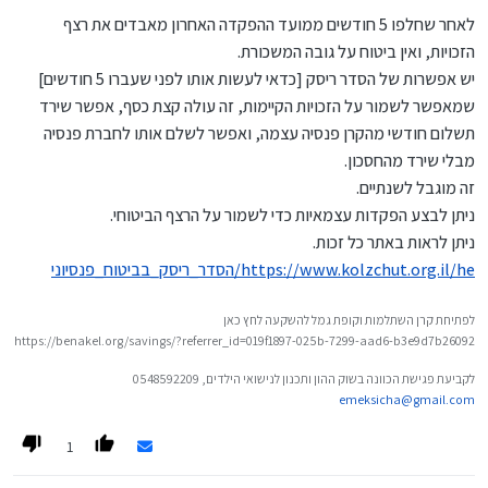
לבדוק אם מגיעות לכם הטבות נוספות כמו קרן השתלמות
שמגיע לכם!
לאחר שחלפו 5 חודשים ממועד ההפקדה האחרון מאבדים את רצף
להתייעץ עם גורם מקצועי שיבדוק שהחוזה אכן ממצה את
הכותבת הינה יועצת פנסיונית מורשית ומתכננת פרישה
הזכויות, ואין ביטוח על גובה המשכורת.
הזכויות שלכם.
יש אפשרות של הסדר ריסק [כדאי לעשות אותו לפני שעברו 5 חודשים]
שמאפשר לשמור על הזכויות הקיימות, זה עולה קצת כסף, אפשר שירד
תשלום חודשי מהקרן פנסיה עצמה, ואפשר לשלם אותו לחברת פנסיה
מבלי שירד מהחסכון.
זה מוגבל לשנתיים.
ניתן לבצע הפקדות עצמאיות כדי לשמור על הרצף הביטוחי.
ניתן לראות באתר כל זכות.
https://www.kolzchut.org.il/he/הסדר_ריסק_בביטוח_פנסיוני
לפתיחת קרן השתלמות וקופת גמל להשקעה לחץ כאן
https://benakel.org/savings/?referrer_id=019f1897-025b-7299-aad6-b3e9d7b26092
לקביעת פגישת הכוונה בשוק ההון ותכנון לנישואי הילדים, 0548592209
emeksicha@gmail.com
1