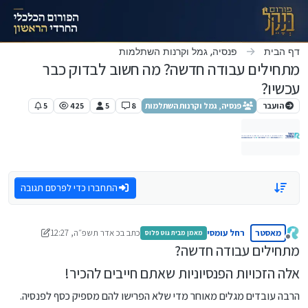
ילוג לתוכן
דף הבית
פנסיה, גמל וקרנות השתלמות
מתחילים עבודה חדשה? מה חשוב לבדוק כבר
עכשיו?
הועבר
פנסיה, גמל וקרנות השתלמות
8
5
425
5
התחברו כדי לפרסם תגובה
מאסטר
רחל עומסי
כתב ב
כ אדר תשפ״ה, 12:27
מאמן מבית גוט פלוס
נערך לאחרונה על ידי רחל עומסי
מנותק
מתחילים עבודה חדשה?
אלה הזכויות הפנסיוניות שאתם חייבים להכיר!
הרבה עובדים מגלים מאוחר מדי שלא הפרישו להם מספיק כסף לפנסיה.