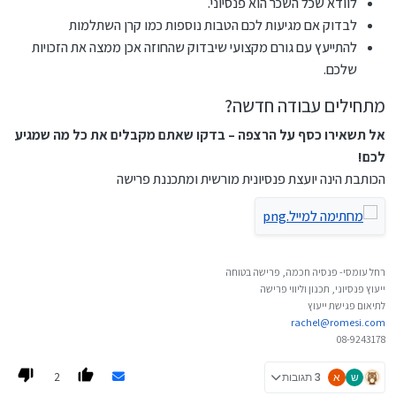
לוודא שכל השכר הוא פנסיוני.
לבדוק אם מגיעות לכם הטבות נוספות כמו קרן השתלמות
להתייעץ עם גורם מקצועי שיבדוק שהחוזה אכן ממצה את הזכויות
שלכם.
מתחילים עבודה חדשה?
אל תשאירו כסף על הרצפה – בדקו שאתם מקבלים את כל מה שמגיע
לכם!
הכותבת הינה יועצת פנסיונית מורשית ומתכננת פרישה
רחל עומסי- פנסיה חכמה, פרישה בטוחה
ייעוץ פנסיוני, תכנון וליווי פרישה
לתיאום פגישת ייעוץ
rachel@romesi.com
08-9243178
2
ש
א
3 תגובות