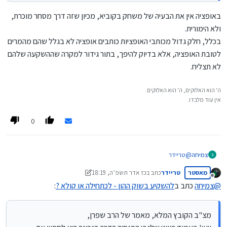
באופציה אין את הבעיה של משחק בקוביא, מכיון שזה דרך מסחר מוכרת,
ולא הימורית.
בכלל, חלק גדול מכותבי האופציות כותבים אופציה לא בגלל שהם מהמרים
לטובת האופציה, אלא בדיוק להיפך, בתור גידור למקרה שההשקעה שלהם
לא תצליח.
ה' הוא האלוקים, ה' הוא האלוקים.
אין עוד מלבדו.
0
צמיחה
@
טריידר
צ
מצ"ב הקובץ המלא, מאמר של הרב שפרן, ויעו' בעמוד השני שלגבי הפנסיה
מאסטר
טריידר
כתב ב
כז אדר תשפ״ה, 18:19
הדרך הנכונה היא לחפש את הסברות להתיר ולא את הסברות להחמיר
נערך לאחרונה על ידי טריידר
מנותק
ולאסור.
@
צמיחה
כתב ב
להשקיע בשוק ההון - לכתחילה או קולא ?
:
זה קישור לדרייב.
https://drive.google.com/file/d/1i2UxzW7emfwQ6TIAXotfv4Qz377
GPBXW/view?usp=drive_link
מצ"ב הקובץ המלא, מאמר של הרב שפרן,
אני מקווה שכעת זה תקין.