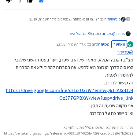
0
מונטיפיורי
העביר נושא זה מ-מסחר עצמאי ב-
כו אדר תשפ״ה, 21:19
@
צמיחה
כתב ב
IRA בניהול אישי
:
טריידר
מאסטר
צמיחה
כתב ב
כו אדר תשפ״ה, 22:58
צ
נערך לאחרונה על ידי
מחובר
@
טריידר
אני לא מצליח להעלות את כל הקובץ, אז לפחות את החלק הזה
מצ"ב הקובץ המלא, מאמר של הרב שפרן, ויעו' בעמוד השני שלגבי
,‏‏הרב שפרן - שוק ההון - עותק.pdf
הקובץ שהעלת לא תקין.
הפנסיה הדרך הנכונה היא לחפש את הסברות להתיר ולא את הסברות
אפשר להעלות את כל הקובץ כקישור לדרייב שלך.
להחמיר ולאסור.
או לחילופין, מניסיון, ניתן לשלוח לארגון בנקל במייל הראשי שלהם, ולציין
זה קישור לדרייב.
להכניס את זה להודעה שלך כאן (ע"י לחיצה על מס' ההודעה הרשום בצד
שמאל ומתחיל עם #, משתנה למעלה בדפדפן הכתובת/הקישור להודעה
https://drive.google.com/file/d/1i2UxzW7emfwQ6TIAXotfv4
ספציפית בנושא/באשכול), והם יכניסו כאן קישור לדרייב שלהם.
Qz377GPBXW/view?usp=drive_link
אני מקווה שכעת זה תקין.
וא"כ יישר כח על ההדרכה.
לפתיחת קרן השתלמות וקופת גמל להשקעה לחץ כאן
https://benakel.org/savings/?referrer_id=019f1897-025b-7299-aad6-b3e9d7b26092