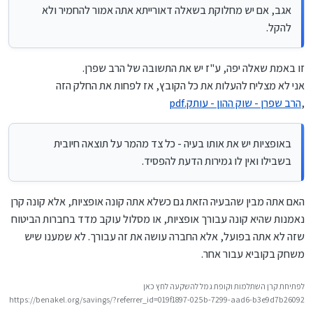
גמירות הדעת להפסיד.
לו גמירות הדעת להפסיד.
אגב, אם יש מחלוקת בשאלה דאורייתא אתה אמור להחמיר ולא
להקל.
זו באמת שאלה יפה, ע"ז יש את התשובה של הרב שפרן.
אני לא מצליח להעלות את כל הקובץ, אז לפחות את החלק הזה
,
‏‏הרב שפרן - שוק ההון - עותק.pdf
באופציות יש את אותו בעיה - כל צד מהמר על תוצאה חיובית
בשבילו ואין לו גמירות הדעת להפסיד.
האם אתה מבין שהבעיה הזאת גם כשלא אתה קונה אופציות, אלא קונה קרן
נאמנות שהיא קונה עבורך אופציות, או מסלול עוקב מדד בחברות הביטוח
שזה לא אתה בפועל, אלא החברה עושה את זה עבורך. לא שמענו שיש
משחק בקוביא עבור אחר.
לפתיחת קרן השתלמות וקופת גמל להשקעה לחץ כאן
https://benakel.org/savings/?referrer_id=019f1897-025b-7299-aad6-b3e9d7b26092