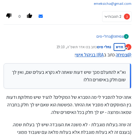
emeksicha@gmail.com
0
נ
2 תגובות
@
נחלי-מים
צמיחה
צ
אתה מעיר על בעיות ממש חמורות,
חדש
נחלי מים
כתב ב
כו אדר תשפ״ה, 19:10
נ
אבל עצם קניית מנייה הוא מחלוקת, וא"א להתעלם מכך שיש דעות שאתה
לגבי משחק בקוביא, זה חדש לי, דווקא התרשמתי מהרבנים שאופציות זה
נערך לאחרונה על ידי
מנותק
לא נקרא בעלים שם, ואין לך שום חלק באיסורים הללו. ואה"נ יש דעות
הדבר שהכי כשר, אשמח להרחבה בעניין.
@
צמיחה
כתב ב
IRA בניהול אישי
:
שאוסרות. כנ"ל שאר הדברים, הכל זה מחלוקת.
אם באמת אתה [או הרב שלך] נוקט כדעות האוסרות זה באמת חמור, אבל
אם אין לך [או לרב שלך] הכרעה ברורה בעניין, אז אתה יכול להחמיר מספק
וא"א להתעלם מכך שיש דעות שאתה לא נקרא בעלים שם, ואין לך
כדעות האוסרות, אבל לדידך זה כבר לא אסור מעיקר הדין, אלא רק חומרה.
שום חלק באיסורים הללו
ולעת עתה לא שמעתי על שום רב גדול שמורה לאיסור בכל סוגי ההשקעות
הקיימים.
אתה יכול להסביר לי מה הסברא של המקילים? להגיד שיש מחלוקת ודעות
בין הפוסקים לא מסביר את ההיתר. הפשטות הוא שאם יש לך חלק בחברה
טמאה ופרוצה - יש לך חלק בכל האיסורים שלה.
זה שזה בעלות מוגבלת - לא משנה את העובדה שיש לך בעלות שמה.
(בעצם זה לא בעלות מוגבלת אלא בעלות מלאה עם שעבוד ממוני