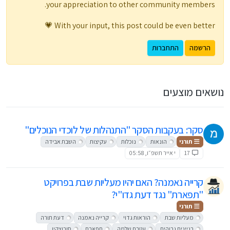
your appreciation to other community members.
With your input, this post could be even better 💗
הרשמה
התחברות
נושאים מוצעים
סקר: בעקבות הסקר "התנהלות של לוכדי הנוכלים"
תורני
הונאות
נוכלות
עקיצות
השבת אבידה
17
י אייר תשפ״ו, 05:58
קרייה נאמנה? האם יהיו מעליות שבת בפרויקט
"תפארת" נגד דעת גדו"י?
תורני
מעליות שבת
הוראות גדוי
קרייה נאמנה
דעת תורה
בניינים גבוהים
עטרת שלמה
תפארת
סורוצקין