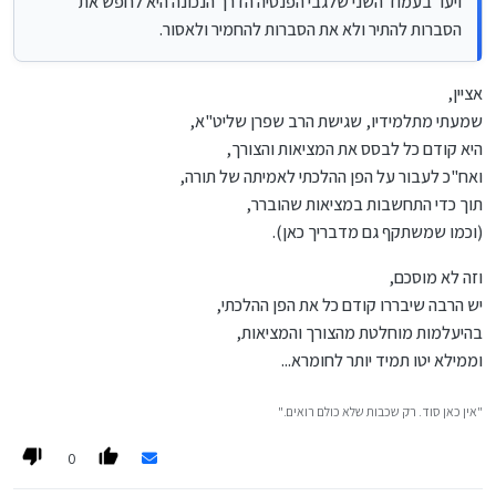
ויעו' בעמוד השני שלגבי הפנסיה הדרך הנכונה היא לחפש את
וא"כ יישר כח על ההדרכה.
הסברות להתיר ולא את הסברות להחמיר ולאסור.
אציין,
שמעתי מתלמידיו, שגישת הרב שפרן שליט"א,
היא קודם כל לבסס את המציאות והצורך,
ואח"כ לעבור על הפן ההלכתי לאמיתה של תורה,
תוך כדי התחשבות במציאות שהוברר,
(וכמו שמשתקף גם מדבריך כאן).
וזה לא מוסכם,
יש הרבה שיבררו קודם כל את הפן ההלכתי,
בהיעלמות מוחלטת מהצורך והמציאות,
וממילא יטו תמיד יותר לחומרא...
"אין כאן סוד. רק שכבות שלא כולם רואים."
0