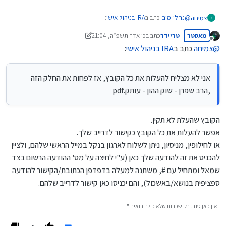
אופציות: בעיה של משחק בקוביא (אני באמצע משא ומתן עם רבינו
@
יושבי-יעבץ
בנושא זה).
@
נחלי-מים
כתב ב
IRA בניהול אישי
:
צמיחה
צ
מאסטר
טריידר
כתב ב
כו אדר תשפ״ה, 21:04
נערך לאחרונה על ידי טריידר
מנותק
@
צמיחה
כתב ב
IRA בניהול אישי
:
אתה יכול להסביר לי מה הסברא של המקילים? להגיד שיש
מחלוקת ודעות בין הפוסקים לא מסביר את ההיתר. הפשטות הוא
כפי שכתב הרב טריידר, הקובץ הזה מסכם ממש יפה, ויש עוד הרבה קבצים.
שאם יש לך חלק בחברה טמאה ופרוצה - יש לך חלק בכל
אני לא מצליח להעלות את כל הקובץ, אז לפחות את החלק הזה
האיסורים שלה.
,‏‏הרב שפרן - שוק ההון - עותק.pdf
אגב, אם יש מחלוקת בשאלה דאורייתא אתה אמור להחמיר ולא
להקל.
הקובץ שהעלת לא תקין.
זו באמת שאלה יפה, ע"ז יש את התשובה של הרב שפרן.
אפשר להעלות את כל הקובץ כקישור לדרייב שלך.
אני לא מצליח להעלות את כל הקובץ, אז לפחות את החלק הזה
או לחילופין, מניסיון, ניתן לשלוח לארגון בנקל במייל הראשי שלהם, ולציין
,
‏‏הרב שפרן - שוק ההון - עותק.pdf
להכניס את זה להודעה שלך כאן (ע"י לחיצה על מס' ההודעה הרשום בצד
באופציות יש את אותו בעיה - כל צד מהמר על תוצאה חיובית
שמאל ומתחיל עם #, משתנה למעלה בדפדפן הכתובת/הקישור להודעה
בשבילו ואין לו גמירות הדעת להפסיד.
האם אתה מבין שהבעיה הזאת גם כשלא אתה קונה אופציות, אלא קונה קרן
ספציפית בנושא/באשכול), והם יכניסו כאן קישור לדרייב שלהם.
נאמנות שהיא קונה עבורך אופציות, או מסלול עוקב מדד בחברות הביטוח
שזה לא אתה בפועל, אלא החברה עושה את זה עבורך. לא שמענו שיש
"אין כאן סוד. רק שכבות שלא כולם רואים."
משחק בקוביא עבור אחר.