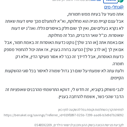
נערך לאחרונה על ידי
מחובר
@
נחלי-מים
שמעתי מהגר"י לנדו שאמר שלפעמים בא לך להחמיר באיזו
אתה מעיר על בעיות ממש חמורות,
חומרה או הנהגה טובה, אבל הקב"ה רוצה ממך אחרת, שלא
אני לא איש של חומרות. אני לא מחפש חומרות. לא צריך להחמיר כדי
תחמיר בזה, וגם בזה אתה צריך להתקפל ולעשות את רצון
אבל עצם קניית מנייה הוא מחלוקת, וא"א להתעלם מכך שיש דעות שאתה
להרגיש יותר פרום מהשני. אני רוצה את האמת וזהו. לפעמים זה לחומרא
הקב"ה.
לא נקרא בעלים שם, ואין לך שום חלק באיסורים הללו. ואה"נ יש דעות
ולפעמים זה לקולא (אצלי שיעור כזית בליל הסדר הוא כזית המצוי ולא
אם כל הבעיות שיש בהשקעות היו רק 'חומרות' אין ספק שאתה צודק
שאוסרות. כנ"ל שאר הדברים, הכל זה מחלוקת.
השיעורים הענקיים שנהגו בהם רוב הציבור).
במאה אחוז שאסור להחמיר ולאבד ממונו. לצערי, אני לא רואה את זה
ככה. יש בעיות רציניות שאינן חומרות - אלא בפשטות שורת ההלכה.
לסכם את הבעיות שיש בהשקעות:
אם באמת אתה [או הרב שלך] נוקט כדעות האוסרות זה באמת חמור, אבל
אם אין לך [או לרב שלך] הכרעה ברורה בעניין, אז אתה יכול להחמיר מספק
אג"ח קונצרניות ושל המדינה: ריבית קצוצה. היתר עיסקא לא שווה כלום.
כדעות האוסרות, אבל לדידך זה כבר לא אסור מעיקר הדין, אלא רק
מניות: השקעות באיסורים חמורים מאוד (לבד מבעיית ריבית המצוי):
חומרה.
לדוגמא פרסומות של פריצות שמצוים בכל חברה גדולה בS&P 500. לבד
רק באפיקים כמו מתכות וקריפטו אין (לכאורה) בעיות בכלל.
מחברות במדד הנ"ל שעצם עיסוקם הוא פריצות וטומאה (כמו נטפליקס).
ולעת עתה לא שמעתי על שום רב גדול שמורה לאיסור בכל סוגי ההשקעות
ההיתרים השונים מאוד לא ברורים.
הקיימים.
אופציות: בעיה של משחק בקוביא (אני באמצע משא ומתן עם רבינו
@
יושבי-יעבץ
בנושא זה).
לגבי משחק בקוביא, זה חדש לי, דווקא התרשמתי מהרבנים שאופציות זה
הדבר שהכי כשר, אשמח להרחבה בעניין.
לפתיחת קרן השתלמות וקופת גמל להשקעה לחץ כאן
https://benakel.org/savings/?referrer_id=019f1897-025b-7299-aad6-b3e9d7b26092
לקביעת פגישת הכוונה בשוק ההון ותכנון לנישואי הילדים, 0548592209