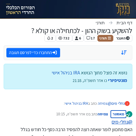
ילוג לתוכן
דף הבית
תורני
להשקיע בשוק ההון - לכתחילה או קולא ?
הועבר
תורני
17
6
732
2
התחברו כדי לפרסם תגובה
נושא זה פוצל מתוך הנושא
IRA בניהול אישי
מונטיפיורי
כו אדר תשפ״ה, 21:18
@
צמיחה
כתב ב
IRA בניהול אישי
:
נחלי מים
נ
מאסטר
צמיחה
כתב ב
כו אדר תשפ״ה, 10:15
צ
נערך לאחרונה על ידי
מחובר
@
נחלי-מים
@
נחלי-מים
האם מתכוון לומר שאתה רוצה להפסיד הרבה כסף כל חודש בגלל
כמדומני שגם פנסיה אפשר בניהול אישי,
הבנתי. אני רוצה לפתוח בניהול אישי מכיון שאני לא רוצה להשקיע את