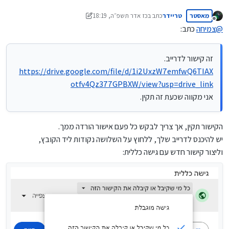
מאסטר
טריידר
כתב ב
כז אדר תשפ״ה, 18:19
נערך לאחרונה על ידי טריידר
מנותק
@
צמיחה
כתב:
זה קישור לדרייב.
https://drive.google.com/file/d/1i2UxzW7emfwQ6TIAX
otfv4Qz377GPBXW/view?usp=drive_link
אני מקווה שכעת זה תקין.
הקישור תקין, אך צריך לבקש כל פעם אישור הורדה ממך.
יש להיכנס לדרייב שלך, ללחוץ על השלושה נקודות ליד הקובץ,
וליצור קישור חדש עם גישה כללית: