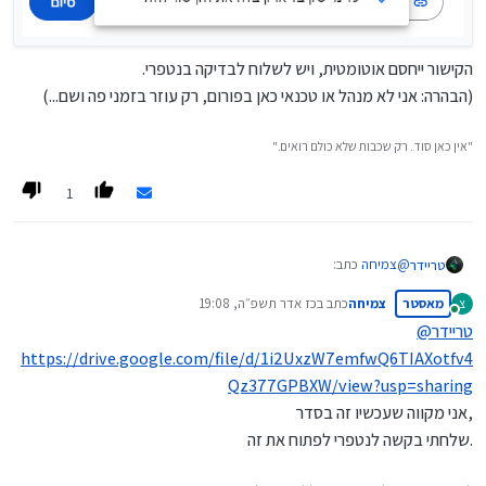
הקישור ייחסם אוטומטית, ויש לשלוח לבדיקה בנטפרי.
(הבהרה: אני לא מנהל או טכנאי כאן בפורום, רק עוזר בזמני פה ושם...)
"אין כאן סוד. רק שכבות שלא כולם רואים."
1
@
צמיחה
כתב:
טריידר
מאסטר
צמיחה
כתב ב
כז אדר תשפ״ה, 19:08
צ
נערך לאחרונה על ידי
מחובר
טריידר
@
זה קישור לדרייב.
https://drive.google.com/file/d/1i2UxzW7emfwQ6TIAXotfv4
https://drive.google.com/file/d/1i2UxzW7emfwQ6TIAXotfv
הקישור תקין, אך צריך לבקש כל פעם אישור הורדה ממך.
4Qz377GPBXW/view?usp=drive_link
Qz377GPBXW/view?usp=sharing
יש להיכנס לדרייב שלך, ללחוץ על השלושה נקודות ליד הקובץ,
אני מקווה שכעת זה תקין.
אני מקווה שעכשיו זה בסדר,
וליצור קישור חדש עם גישה כללית:
שלחתי בקשה לנטפרי לפתוח את זה.