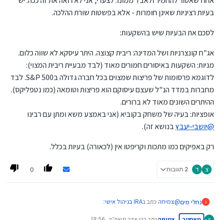
אחוז שאסור להחמיר ולאבד ממונו. לצערי, אני לא רואה את זה ככה. יש
בעיות רציניות שאינן חומרות - אלא בפשטות שורת ההלכה.
לסכם את הבעיות שיש בהשקעות:
אג"ח קונצרניות ושל המדינה: ריבית קצוצה. היתר עיסקא לא שווה כלום.
מניות: השקעות באיסורים חמורים מאוד (לבד מבעיית ריבית המצוי):
לדוגמא פרסומות של פריצות שמצוים בכל חברה גדולה בS&P 500. לבד
מחברות במדד הנ"ל שעצם עיסוקם הוא פריצות וטומאה (כמו נטפליקס).
ההיתרים השונים מאוד לא ברורים.
אופציות: בעיה של משחק בקוביא (אני באמצע משא ומתן עם רבינו
@
יושבי-יעבץ
בנושא זה).
רק באפיקים כמו מתכות וקריפטו אין (לכאורה) בעיות בכלל.
0
צ
ד
2 תגובות
@
צמיחה
כתב ב
IRA בניהול אישי
:
נחלי מים
נ
מאסטר
צמיחה
כתב ב
כו אדר תשפ״ה, 18:56
צ