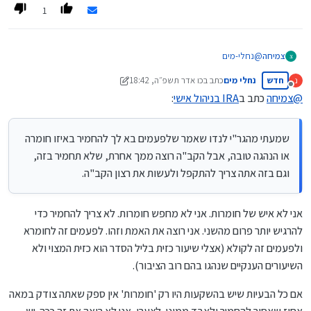
1
צמיחה
@
נחלי-מים
צ
שמעתי מהגר"י לנדו שאמר שלפעמים בא לך להחמיר באיזו חומרה או
חדש
נחלי מים
כתב ב
כו אדר תשפ״ה, 18:42
נ
הנהגה טובה, אבל הקב"ה רוצה ממך אחרת, שלא תחמיר בזה, וגם בזה
נערך לאחרונה על ידי נחלי מים
מנותק
אתה צריך להתקפל ולעשות את רצון הקב"ה.
@
צמיחה
כתב ב
IRA בניהול אישי
:
הוראת ר' שריאל למו"צים להורות לציבור להשקיע בסנופי גם אם זה מסלול
שצריך להסתמך על היתר עיסקא, ולמרות שר' ניסים קרליץ זצ"ל אמר לא
להסתמך על היתר עיסקא.
שמעתי מהגר"י לנדו שאמר שלפעמים בא לך להחמיר באיזו חומרה
האם בכל ההלכות אתה כ"כ מחמיר? א"כ החרשתי ואני ממש מקנא בך
או הנהגה טובה, אבל הקב"ה רוצה ממך אחרת, שלא תחמיר בזה,
באמת.
וגם בזה אתה צריך להתקפל ולעשות את רצון הקב"ה.
לא מדובר כאן על מליונים מיותרים, מדובר כאן על צורך בסיסי שהקב"ה
יצר בעולם שלנו.
אני לא איש של חומרות. אני לא מחפש חומרות. לא צריך להחמיר כדי
להרגיש יותר פרום מהשני. אני רוצה את האמת וזהו. לפעמים זה לחומרא
ולפעמים זה לקולא (אצלי שיעור כזית בליל הסדר הוא כזית המצוי ולא
השיעורים הענקיים שנהגו בהם רוב הציבור).
אם כל הבעיות שיש בהשקעות היו רק 'חומרות' אין ספק שאתה צודק במאה