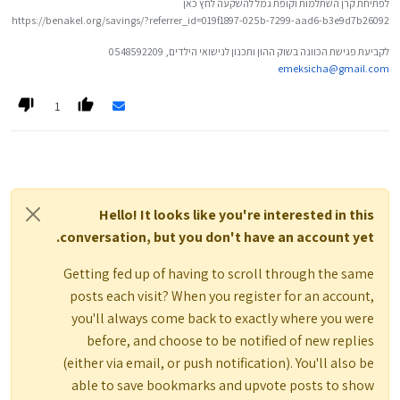
לפתיחת קרן השתלמות וקופת גמל להשקעה לחץ כאן
https://benakel.org/savings/?referrer_id=019f1897-025b-7299-aad6-b3e9d7b26092
לקביעת פגישת הכוונה בשוק ההון ותכנון לנישואי הילדים, 0548592209
emeksicha@gmail.com
הקישור ייחסם אוטומטית, ויש לשלוח לבדיקה בנטפרי.
(הבהרה: אני לא מנהל או טכנאי כאן בפורום, רק עוזר בזמני פה ושם...)
1
Hello! It looks like you're interested in this
conversation, but you don't have an account yet.
Getting fed up of having to scroll through the same
posts each visit? When you register for an account,
you'll always come back to exactly where you were
before, and choose to be notified of new replies
(either via email, or push notification). You'll also be
able to save bookmarks and upvote posts to show