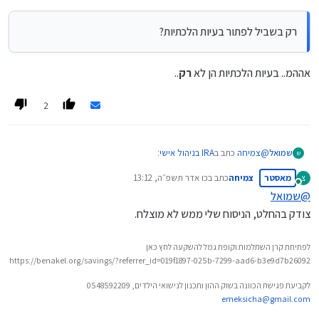
נ.ב. כנראה שאתה בעל בטחון גדול, אני ממש מקנא בך.
רק בשביל לפתור בעיות הלכתיות?
אההמ.. בעיות הלכתיות הן לא
רק
..
2
@
צמיחה
כתב ב
IRA בניהול אישי
:
שמואל
ש
מאסטר
צמיחה
כתב ב
כו אדר תשפ״ה, 13:12
צ
נערך לאחרונה על ידי
מחובר
@
שמואל
רק בשביל לפתור בעיות הלכתיות?
צודק בהחלט, הניסוח שלי ממש לא מוצלח.
אההמ.. בעיות הלכתיות הן לא
רק
..
לפתיחת קרן השתלמות וקופת גמל להשקעה לחץ כאן
https://benakel.org/savings/?referrer_id=019f1897-025b-7299-aad6-b3e9d7b26092
לקביעת פגישת הכוונה בשוק ההון ותכנון לנישואי הילדים, 0548592209
emeksicha@gmail.com