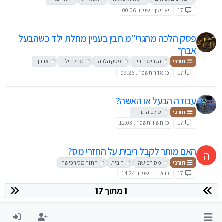
17
יא ניסן תשפ״ו, 00:06
פסק הלכה מהגרי"מ רובין בעניין מחלת ילד כשהבעל
אברך
תורני
הגרימ רובין
פסק הלכה
מחלת ילד
אברך
17
כג אדר תשפ״ו, 09:26
עבודה הבעל או האשה?
תורני
עולם התורה
17
כג חשוון תשפ״ו, 12:03
האם מותר לקבל ריבית על החזרי מס?
ה
תורני
מס רכישה
ריבית
החזר מס רכישה
17
כז אדר תשפ״ו, 14:24
1 מתוך 17