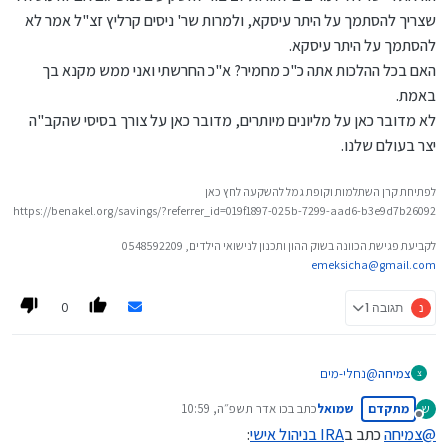
שצריך להסתמך על היתר עיסקא, ולמרות שר' ניסים קרליץ זצ"ל אמר לא
להסתמך על היתר עיסקא.
האם בכל ההלכות אתה כ"כ מחמיר? א"כ החרשתי ואני ממש מקנא בך
באמת.
לא מדובר כאן על מליונים מיותרים, מדובר כאן על צורך בסיסי שהקב"ה
יצר בעולם שלנו.
לפתיחת קרן השתלמות וקופת גמל להשקעה לחץ כאן
https://benakel.org/savings/?referrer_id=019f1897-025b-7299-aad6-b3e9d7b26092
לקביעת פגישת הכוונה בשוק ההון ותכנון לנישואי הילדים, 0548592209
emeksicha@gmail.com
0
נ
תגובה 1
צמיחה
@
נחלי-מים
צ
האם מתכוון לומר שאתה רוצה להפסיד הרבה כסף כל חודש בגלל
מתקדם
שמואל
כתב ב
כו אדר תשפ״ה, 10:59
ש
האינפלציה והדמי ניהול, רק בשביל לפתור בעיות הלכתיות?
נערך לאחרונה על ידי
מנותק
אני מקווה שהתייעצת עם רב גדול !!
@
צמיחה
כתב ב
IRA בניהול אישי
: