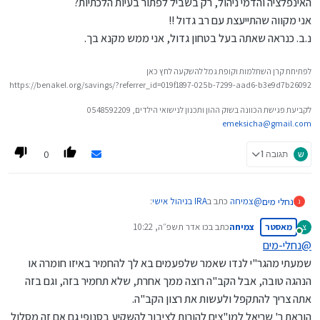
אבל ---
האינפלציה והדמי ניהול, רק בשביל לפתור בעיות הלכתיות?
הכספים בכלל. קופת גמל בניהול אישי מורכב משני חשבונות: הראשון של
בפנסיה רגילה יש ביטוחים כמו ביטוח שארים ואכ"ע,
אני מקווה שהתייעצת עם רב גדול !!
המזומנים והשני של ההשקעות. אף אחד לא מכריח אותך להשקיע בכלל.
ואילו בניהול אישי אין את זה, וצריך לרכוש את זה בנפרד.
נ.ב. כנראה שאתה בעל בטחון גדול, אני ממש מקנא בך.
וא"כ אפשר לפתור את הבעיות ההלכתיות הרבות שיש בהשקעות השונות.
לפתיחת קרן השתלמות וקופת גמל להשקעה לחץ כאן
https://benakel.org/savings/?referrer_id=019f1897-025b-7299-aad6-b3e9d7b26092
לקביעת פגישת הכוונה בשוק ההון ותכנון לנישואי הילדים, 0548592209
emeksicha@gmail.com
0
ש
תגובה 1
@
צמיחה
כתב ב
IRA בניהול אישי
:
נחלי מים
נ
מאסטר
צמיחה
כתב ב
כו אדר תשפ״ה, 10:22
צ
נערך לאחרונה על ידי
מחובר
@
נחלי-מים
@
נחלי-מים
שמעתי מהגר"י לנדו שאמר שלפעמים בא לך להחמיר באיזו חומרה או
כמדומני שגם פנסיה אפשר בניהול אישי,
הבנתי. אני רוצה לפתוח בניהול אישי מכיון שאני לא רוצה להשקיע את
אבל ---
הנהגה טובה, אבל הקב"ה רוצה ממך אחרת, שלא תחמיר בזה, וגם בזה
הכספים בכלל. קופת גמל בניהול אישי מורכב משני חשבונות: הראשון של
בפנסיה רגילה יש ביטוחים כמו ביטוח שארים ואכ"ע,
אתה צריך להתקפל ולעשות את רצון הקב"ה.
המזומנים והשני של ההשקעות. אף אחד לא מכריח אותך להשקיע בכלל.
ואילו בניהול אישי אין את זה, וצריך לרכוש את זה בנפרד.
הוראת ר' שריאל למו"צים להורות לציבור להשקיע בסנופי גם אם זה מסלול
וא"כ אפשר לפתור את הבעיות ההלכתיות הרבות שיש בהשקעות השונות.