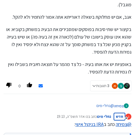
מוגבל).
אגב, אם יש מחלוקת בשאלה דאורייתא אתה אמור להחמיר ולא להקל.
בקיצור יש שתי סיבות בפוסקים שמסבירים את הבעיה במשחק בקוביא: או
שהוא אינו עוסק בישובו של עולם (לכאורה אין זה בעיה פה) או שיש בעייה
בקניין מכיון שכל צד במשחק סומך על זה שהוא ינצח ולא יפסיד ואין לו
גמירות הדעת להפסיד.
באופציות יש את אותו בעיה - כל צד מהמר על תוצאה חיובית בשבילו ואין
לו גמירות הדעת להפסיד.
0
צ
א
3 תגובות
@
נחלי-מים
צמיחה
צ
אתה מעיר על בעיות ממש חמורות,
חדש
נחלי מים
כתב ב
כו אדר תשפ״ה, 19:13
נ
אבל עצם קניית מנייה הוא מחלוקת, וא"א להתעלם מכך שיש דעות שאתה
לגבי משחק בקוביא, זה חדש לי, דווקא התרשמתי מהרבנים שאופציות זה
נערך לאחרונה על ידי
מנותק
לא נקרא בעלים שם, ואין לך שום חלק באיסורים הללו. ואה"נ יש דעות
הדבר שהכי כשר, אשמח להרחבה בעניין.
@
צמיחה
כתב ב
IRA בניהול אישי
:
שאוסרות. כנ"ל שאר הדברים, הכל זה מחלוקת.
אם באמת אתה [או הרב שלך] נוקט כדעות האוסרות זה באמת חמור, אבל