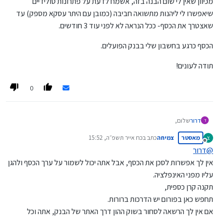
מכיוון שאין לי שום הבנה בזה, אשמח לדעת על פתרונות סולידיים
שיאפשרו לי ליהנות מתשואה חביבה (כמובן עם היתר עסקא מספק) עד
שאצטרך את הכסף- ככל הנראה לא לפני עוד 3 חודשים.
הכסף כרגע בחשבון שלי בבנק הפועלים.
תודה לעונים!
0
שלום,
דרור
ד
קיבלתי עכשיו כסף של משכנתא מדירה שמכרתי, (קצת מעל 1,000,000
מאסטר
צמיחה
כתב ב
כח אייר תשפ״ה, 15:52
צ
שח)
מכיוון שאין לי שום הבנה בזה, אשמח לדעת על פתרונות סולידיים שיאפשרו
נערך לאחרונה על ידי
מנותק
ומשיקולים שונים אנחנו עדיין לא מעבירים למוכר את הכסף.
לי ליהנות מתשואה חביבה (כמובן עם היתר עסקא מספק) עד שאצטרך את
@
דרור
יש לנו כמה חודשים להשכיב את הכסף.
הכסף- ככל הנראה לא לפני עוד 3 חודשים.
הכסף כרגע בחשבון שלי בבנק הפועלים.
אין לך אפשרות לסכן את הכסף, אבל אתה יכול לשמור על ערך הכסף ולהגן
עליו מפני האינפלציה.
תודה לעונים!
תקנה קרן כספית,
תחפש כאן בפורום יש הדרכות ברורות.
אם אין לך הרשאה לסחור בשוק ההון דרך האתר של הבנק, אתה וכל