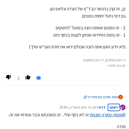
יש"כ גדול!
כן, זה קרן בהכשר הבד"ץ של העדה וגלאט הון.
גם דמי ניהול יחסית נמוכים.
2 - זה הסכום שאתה רוצה בפועל 'להשקיע'.
1 - זה כמות היחידות שניתן לקנות בכסף הזה.
(לא יודע האם אתה רוצה שכולם יראו את יתרת העו"ש שלך)
ה' הוא האלוקים, ה' הוא האלוקים.
אין עוד מלבדו.
2
דרור
@
אמת מארץ תצמח
א
רשום
דרור
כתב ב
ד סיוון תשפ״ה, 19:40
ד
כן, זה קרן בהכשר הבד"ץ של העדה וגלאט הון.
נערך לאחרונה על ידי
מנותק
גם דמי ניהול יחסית נמוכים.
@
אמת-מארץ-תצמח
זה לא כסף שלי... זה משכנתא וכבר אמרתי את זה..
2 - זה הסכום שאתה רוצה בפועל 'להשקיע'.
1 - זה כמות היחידות שניתן לקנות בכסף הזה.
תודה