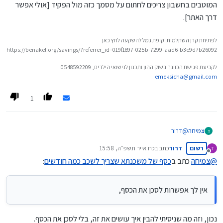
המוטבים בחשבון צריכים לחתום על מסמך כזה מול הפקיד [אולי אפשר
דרך האתר].
לפתיחת קרן השתלמות וקופת גמל להשקעה לחץ כאן
https://benakel.org/savings/?referrer_id=019f1897-025b-7299-aad6-b3e9d7b26092
לקביעת פגישת הכוונה בשוק ההון ותכנון לנישואי הילדים, 0548592209
emeksicha@gmail.com
1
צמיחה
@
דרור
צ
אין לך אפשרות לסכן את הכסף, אבל אתה יכול לשמור על ערך הכסף
רשום
דרור
כתב ב
כח אייר תשפ״ה, 15:58
ד
ולהגן עליו מפני האינפלציה.
נערך לאחרונה על ידי
מנותק
תקנה קרן כספית,
@
צמיחה
כתב ב
כסף של משכנתא שצריך לשכב כמה חודשים
:
תחפש כאן בפורום יש הדרכות ברורות.
אם אין לך הרשאה לסחור בשוק ההון דרך האתר של הבנק, אתה וכל
המוטבים בחשבון צריכים לחתום על מסמך כזה מול הפקיד [אולי אפשר
אין לך אפשרות לסכן את הכסף,
דרך האתר].
נכון, וזה מה שניסיתי להבין איך עושים את זה, בלי לסכן את הכסף.