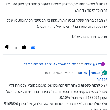
נדמה לי שכשפתחנו את החשבון אישרנו בטעות מסחר דרך שוק ההון. אז
זה חוסך לי פרוצדורות?
יש הבדל בהיתר עסקה ובכשרות העסקה בין הבנקים/ הפתרונות, או שכל
קרן כספית זה אותו דבר? (שאלה של בור, ידועני...)
אחפש, תודה רבה, יש"כ!
0
@
צמיחה
כתב ב
כסף של משכנתא שצריך לשכב כמה חודשים
:
דרור
ד
מאסטר
צמיחה
כתב ב
כח אייר תשפ״ה, 16:31
צ
נערך לאחרונה על ידי
מנותק
@
דרור
אין לך אפשרות לסכן את הכסף,
יש 5 קרנות כספיות כשרות לפי הנתונים שמופיעים בקובץ של אהרן זלץ
מגדל כספית שקלית כשרה בכשרות בד"ץ העדה החרדית וגלאט הון, מס'
נכון, וזה מה שניסיתי להבין איך עושים את זה, בלי לסכן את הכסף.
הקרן 5138094. דמי ניהול 0.10%.
נדמה לי שכשפתחנו את החשבון אישרנו בטעות מסחר דרך שוק ההון. אז זה
אלטשולר שחם ללא קונצרני בכשרות תשואה כהלכה, מס' הקרן 5105820.
חוסך לי פרוצדורות?
יש הבדל בהיתר עסקה ובכשרות העסקה בין הבנקים/ הפתרונות, או שכל קרן
כספית זה אותו דבר? (שאלה של בור, ידועני...)
דמי ניהול 0.20%.