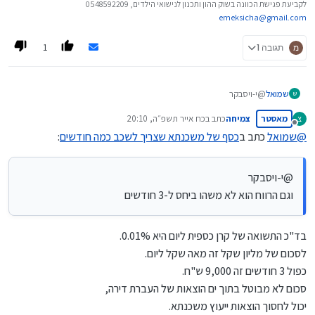
לקביעת פגישת הכוונה בשוק ההון ותכנון לנישואי הילדים, 0548592209
emeksicha@gmail.com
1
מ
תגובה 1
שמואל
@י-ויסבקר
ש
וגם הרווח הוא לא משהו ביחס ל-3 חודשים
מאסטר
צמיחה
כתב ב
כח אייר תשפ״ה, 20:10
צ
נערך לאחרונה על ידי
מנותק
@
שמואל
כתב ב
כסף של משכנתא שצריך לשכב כמה חודשים
:
@י-ויסבקר
וגם הרווח הוא לא משהו ביחס ל-3 חודשים
בד"כ התשואה של קרן כספית ליום היא 0.01%.
לסכום של מליון שקל זה מאה שקל ליום.
כפול 3 חודשים זה 9,000 ש"ח.
סכום לא מבוטל בתוך ים הוצאות של העברת דירה,
יכול לחסוך הוצאות ייעוץ משכנתא.