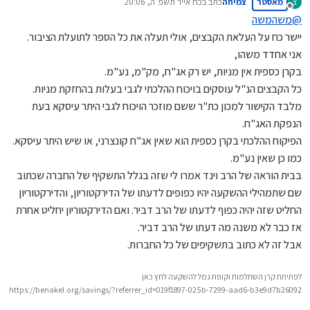
מאסטר
צמיחה
כתב ב
כח אייר תשפ״ה, 20:06
צ
נערך לאחרונה על ידי
מנותק
@
משהמשה
הבית הוראה של הרב וינד משום מה מתעלמים מהקרנות
יישר כח על העלאת הקבצים, אולי תעלה את כל הספר לתועלת הציבור.
שבכשרות הרב דביר.
אני אחדד משהו,
בקרן כספית אין מניות, יש רק אג"ח, מק"מ, נע"מ.
כל הקבצים הנ"ל עוסקים בויכוח ההלכתי לגבי בעלות בהחזקת מניות.
מלבד הקישור למכון כת"ר ששם מוזכר הויכוח לגבי היתר עיסקא בעת
הנפקת האג"ח.
הפיקוח ההלכתי בקרן כספית הוא שאין אג"ח קונצרני, או שיש היתר עיסקא.
כמו כן שאין נע"מ.
בבית הוראה של הרב וינד אמרו לי שזה בגלל התשקיף של החברה שכתוב
שם שתמהילי ההשקעה יהיו כפופים לדעתו של הדירקטוריון, והדירקטוריון
החליט שזה יהיה כפוף לדעתו של הרב דביר. ואם הדירקטוריון יחליט אחרת
אז כבר לא משנה מה דעתו של הרב דביר.
אבל זה לא כתוב בתשקיפים של כל החברות.
לפתיחת קרן השתלמות וקופת גמל להשקעה לחץ כאן
https://benakel.org/savings/?referrer_id=019f1897-025b-7299-aad6-b3e9d7b26092