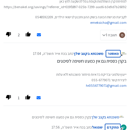
לפתיחת קרן השתלמות וקופת גמל להשקעה לחץ כאן
https://benakel.org/savings/?referrer_id=019f1897-025b-7299-aad6-b3e9d7b26092
לקביעת פגישת הכוונה בשוק ההון ותכנון לנישואי הילדים, 0548592209
emeksicha@gmail.com
2
מ
תגובה 1
מאסטר
משכנתא בקצב שלך
כתב ב
כח אייר תשפ״ה, 17:04
נערך לאחרונה על ידי
מנותק
בקרן כספית גם אין כמעט חשיפה לסיכונים
ייעוץ טלפוני ובדיקת כדאיות מיחזור משכנתא ללא עלות
ליצירת קשר 055-6779071
hr0556779071@gmail.com
1
משכנתא בקצב שלך
בקרן כספית גם אין כמעט חשיפה לסיכונים
מתקדם
שמואל
כתב ב
כח אייר תשפ״ה, 17:56
ש
נערך לאחרונה על ידי