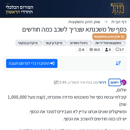
ילוג לתוכן
דף הבית
שוק ההון והשקעות
כסף של משכנתא שצריך לשכב כמה חודשים
שוק ההון והשקעות
השקעות סולידיות
ניהול כספים
פיקדון קצר
פיקדון בנקאי
6
815
6
17
התחברו כדי לפרסם תגובה
רשום
דרור
כתב ב
כח אייר תשפ״ה, 15:46
ד
נערך לאחרונה על ידי ארגון בנקל
מנותק
שלום,
קיבלתי עכשיו כסף של משכנתא מדירה שמכרתי, (קצת מעל 1,000,000
שח)
ומשיקולים שונים אנחנו עדיין לא מעבירים למוכר את הכסף.
יש לנו כמה חודשים להשכיב את הכסף.