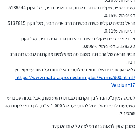
אחפש, תודה רבה, יש"כ!
מיטב כספית שקלית כשרה בכשרות הרב אריה דביר, מס' הקרן 5136544.
דמי ניהול 0.15%.
הראל כספית שקלית כשרה בכשרות הרב אריה דביר, מס' הקרן 5137815.
דמי ניהול 0.11%.
אי. בי. אי. כספית שקלית כשרה בכשרות הרב אריה דביר, מס' הקרן
5139522. דמי ניהול 0.095%.
הבית הוראה של הרב וינד משום מה מתעלמים מהקרנות שבכשרות הרב
דביר.
גלאט הון אומרים שלרווחא דמילתא כדאי לחתום על היתר עיסקא כאן
https://www.matara.pro/nedarimplus/Forms/800.html?
Version=17
למעשה אין כ"כ הבדל בין הקרנות מבחינת התשואות, אבל בכזה סכום יש
משמעות לדמי ניהול, יכול להיות פער של 1,000 ש"ח, לכן כדאי לקנות מה
שהכי זול.
כמובן שאין לראות בזה המלצה על שום השקעה