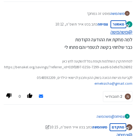
אבל זה לא כתוב בתשקיפים של כל החברות.
משהמשה
פוסט זה נמחק!
מ
מאסטר
צמיחה
כתב ב
כט אייר תשפ״ה, 10:12
צ
נערך לאחרונה על ידי
מנותק
@
משהמשה
למה מחקת את ההודעה הקודמת
כבר שלחתי בקשה לנטפרי והם פתחו לי
לפתיחת קרן השתלמות וקופת גמל להשקעה לחץ כאן
https://benakel.org/savings/?referrer_id=019f1897-025b-7299-aad6-b3e9d7b26092
לקביעת פגישת הכוונה בשוק ההון ותכנון לנישואי הילדים, 0548592209
emeksicha@gmail.com
0
מ
2 תגובות
צמיחה
@
משהמשה
צ
למה מחקת את ההודעה הקודמת
מתקדם
משהמשה
כתב ב
כט אייר תשפ״ה, 10:15
מ
כבר שלחתי בקשה לנטפרי והם פתחו לי
נערך לאחרונה על ידי משהמשה
מנותק
@
צמיחה