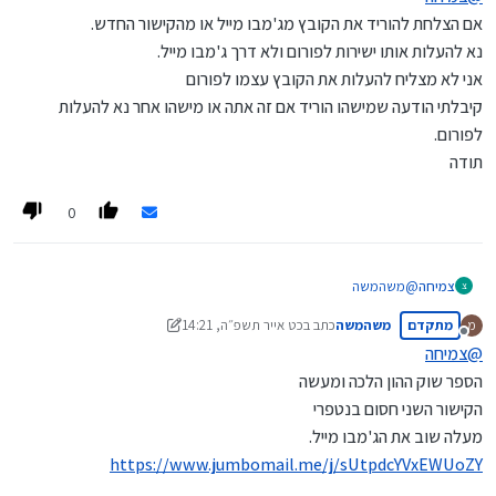
אם הצלחת להוריד את הקובץ מג'מבו מייל או מהקישור החדש.
נא להעלות אותו ישירות לפורום ולא דרך ג'מבו מייל.
אני לא מצליח להעלות את הקובץ עצמו לפורום
קיבלתי הודעה שמישהו הוריד אם זה אתה או מישהו אחר נא להעלות
לפורום.
תודה
0
צמיחה
@
משהמשה
צ
למה מחקת את ההודעה הקודמת
מתקדם
משהמשה
כתב ב
כט אייר תשפ״ה, 14:21
מ
כבר שלחתי בקשה לנטפרי והם פתחו לי
נערך לאחרונה על ידי משהמשה
מנותק
@
צמיחה
הספר שוק ההון הלכה ומעשה
הקישור השני חסום בנטפרי
מעלה שוב את הג'מבו מייל.
https://www.jumbomail.me/j/sUtpdcYVxEWUoZY