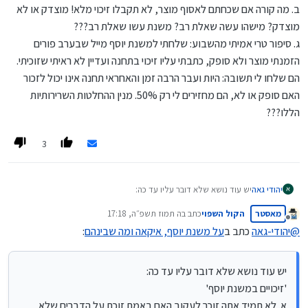
ב. מה קורה אם שכחתם לאסוף מוצר, לא תקבלו זיכוי מלא! מוצדק או לא
יוסף, לדוגמא עופות ובשר, הסל מכיל את כל הרכיבים ויתכן שזה מה
יוסף גם אם זה היה אותו מחיר - כי דווקא זה הרבה יותר נח לי).
שיוצר בסוף את ההשוואה
מוצדק? מישהו עשה שאלת רב? משנת עשו שאלת רב???
ג. סיפור טרי אמיתי מהשבוע: שלחתי למשנת יוסף מייל שבערב פורים
הזמנתי מוצר ולא סופק, כתבתי עליו זיכוי בתחנה ועדיין לא ראיתי שזוכיתי.
הם שלחו לי תשובה: היות ועבר הרבה זמן והאחראי תחנה אינו יכול לזכור
האם סופק או לא, הם מחזירים לי רק 50%. מנין ההחלטות השרירותיות
הללו???
3
יהודי גאה
יש עוד נושא שלא דובר עליו עד כה:
'זיכויים במשנת יוסף'
מאסטר
הקול השפוי
כתב ב
ה תמוז תשפ״ה, 17:18
א. לא תמיד אתה זוכר לעקוב האם באמת זוכת על הדברים שלא הדיעו
נערך לאחרונה על ידי
מנותק
[איך תזכור מלפני שבוע או שבועיים מה היה ומה חסר....]
@
יהודי-גאה
כתב ב
על משנת יוסף, איקאה ומה שבינהם
:
ב. מה קורה אם שכחתם לאסוף מוצר, לא תקבלו זיכוי מלא! מוצדק או
לא מוצדק? מישהו עשה שאלת רב? משנת עשו שאלת רב???
ג. סיפור טרי אמיתי מהשבוע: שלחתי למשנת יוסף מייל שבערב פורים
יש עוד נושא שלא דובר עליו עד כה:
הזמנתי מוצר ולא סופק, כתבתי עליו זיכוי בתחנה ועדיין לא ראיתי
'זיכויים במשנת יוסף'
שזוכיתי. הם שלחו לי תשובה: היות ועבר הרבה זמן והאחראי תחנה אינו
א. לא תמיד אתה זוכר לעקוב האם באמת זוכת על הדברים שלא
יכול לזכור האם סופק או לא, הם מחזירים לי רק 50%. מנין ההחלטות