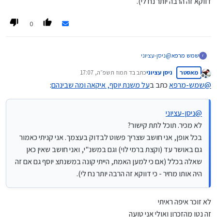
דווקא זה הרבה יותר נח לי).
זה לא נכון עובדתית. קניתי תקופה ארוכה באושר עד ורמי לוי עד
0
שעברתי למשנת. המחירים שם בפירוש יותר זולים (לא תמיד
ולא בכל דבר אבל באופן כללי בוודאי). כפי שכל אחד יכול
לראות, הסקר ההוא לא התייחס למכירה אלא חנויות הפיזיות
של קייטי שזה סיפור אחר. אפשר לראות שכללו שם מוצרים
שמש מרפא
@
ניסן-עציוני
שכלל לא נמכרים במכירות.
לא מכיר. תוכל לתת קישור?
מאסטר
ניסן עציוני
כתב ב
ד תמוז תשפ״ה, 17:07
בכל אופן, אני חושב שצריך פשוט לבדוק בעצמך. אני קניתי כאמור גם
נערך לאחרונה על ידי
מנותק
באושר עד (וקצת ברמי לוי) וגם במשנ"י, ואני חושב שאין כאן שאלה
@
שמש-מרפא
כתב ב
על משנת יוסף, איקאה ומה שבינהם
:
בכלל (אם כי למען האמת, הייתי קונה במשנתצ יוסף גם אם זה היה
אותו מחיר - כי דווקא זה הרבה יותר נח לי).
@
ניסן-עציוני
לא מכיר. תוכל לתת קישור?
בכל אופן, אני חושב שצריך פשוט לבדוק בעצמך. אני קניתי כאמור
גם באושר עד (וקצת ברמי לוי) וגם במשנ"י, ואני חושב שאין כאן
שאלה בכלל (אם כי למען האמת, הייתי קונה במשנתצ יוסף גם אם זה
היה אותו מחיר - כי דווקא זה הרבה יותר נח לי).
לא זוכר איפה ראיתי
זה נטו מהזכרון ואולי אני טועה