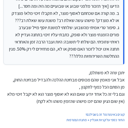
השרירותיות הללו???
הדיעו [איך תזכור מלפני שבוע או שבועיים מה היה ומה חסר....]
ב. מה קורה אם שכחתם לאסוף מוצר, לא תקבלו זיכוי מלא! מוצדק
או לא מוצדק? מישהו עשה שאלת רב? משנת עשו שאלת רב???
ג. סיפור טרי אמיתי מהשבוע: שלחתי למשנת יוסף מייל שבערב
פורים הזמנתי מוצר ולא סופק, כתבתי עליו זיכוי בתחנה ועדיין לא
ראיתי שזוכיתי. הם שלחו לי תשובה: היות ועבר הרבה זמן והאחראי
תחנה אינו יכול לזכור האם סופק או לא, הם מחזירים לי רק 50%. מנין
ההחלטות השרירותיות הללו???
יתכן שזה לא משתלם,
אבל אני מאמין שהם מכוסים מבחינת ההלכה ולהבדיל מבחינת החוק,
מן הסתם הכל כפוף לתקנון ,
וגם בלי זה כל אחד יודע שאם הוא לא יאסוף מוצר הוא לא יקבל זיכוי מלא
(אין שום הגיון שהם יזכו מישהו שהזמין משהו ולא לקח)
קונים באינטרנט? זה בשבילכם!
החזר כספי על קניות אונליין + מתנת הצטרפות