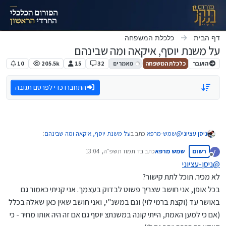
ילוג לתוכן
דף הבית
כלכלת המשפחה
על משנת יוסף, איקאה ומה שבינהם
הועבר
כלכלת המשפחה
מאמרים
32
15
205.5k
10
התחברו כדי לפרסם תגובה
@
שמש-מרפא
כתב ב
על משנת יוסף, איקאה ומה שבינהם
:
ניסן עציוני
רשום
שמש מרפא
כתב ב
ד תמוז תשפ״ה, 13:04
נערך לאחרונה על ידי
מנותק
@
ניסן-עציוני
@
ניסן-עציוני
כתב ב
על משנת יוסף, איקאה ומה שבינהם
:
לא מכיר. תוכל לתת קישור?
אתה צודק לגבי הסקר ההוא
בכל אופן, אני חושב שצריך פשוט לבדוק בעצמך. אני קניתי כאמור גם
המחירים לכאורה די דומים למחירי הרשתות הגדולות,
אבל לאחר מכן נערך גם סקר במכירות השבועויות ולא נמצאו פערים בין
באושר עד (וקצת ברמי לוי) וגם במשנ"י, ואני חושב שאין כאן שאלה בכלל
כפי שפורסם רק לאחרונה בסקר מוצרים שעורכת
המחירים בחישוב סל כולל
(אם כי למען האמת, הייתי קונה במשנתצ יוסף גם אם זה היה אותו מחיר - כי
המדינה,