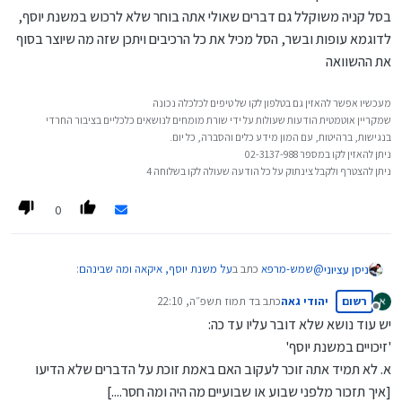
בסל קניה משוקלל גם דברים שאולי אתה בוחר שלא לרכוש במשנת יוסף,
לדוגמא עופות ובשר, הסל מכיל את כל הרכיבים ויתכן שזה מה שיוצר בסוף
את ההשוואה
מעכשיו אפשר להאזין גם בטלפון לקו של טיפים לכלכלה נכונה
שמקריין אוטמטית הודעות שעולות על ידי שורת מומחים לנושאים כלכליים בציבור החרדי
בנגישות, ברהיטות, עם המון מידע כלים והסברה, כל יום.
ניתן להאזין לקו במספר 02-3137-988
ניתן להצטרף ולקבל צינתוק על כל הודעה שעולה לקו בשלוחה 4
0
@
שמש-מרפא
כתב ב
על משנת יוסף, איקאה ומה שבינהם
:
ניסן עציוני
רשום
יהודי גאה
כתב ב
ד תמוז תשפ״ה, 22:10
נערך לאחרונה על ידי
מנותק
יש עוד נושא שלא דובר עליו עד כה:
@
ניסן-עציוני
'זיכויים במשנת יוסף'
לא מכיר. תוכל לתת קישור?
לא זוכר איפה ראיתי
בכל אופן, אני חושב שצריך פשוט לבדוק בעצמך. אני קניתי
א. לא תמיד אתה זוכר לעקוב האם באמת זוכת על הדברים שלא הדיעו
זה נטו מהזכרון ואולי אני טועה
כאמור גם באושר עד (וקצת ברמי לוי) וגם במשנ"י, ואני חושב
[איך תזכור מלפני שבוע או שבועיים מה היה ומה חסר....]
בסל קניה משוקלל גם דברים שאולי אתה בוחר שלא לרכוש במשנת
שאין כאן שאלה בכלל (אם כי למען האמת, הייתי קונה במשנתצ