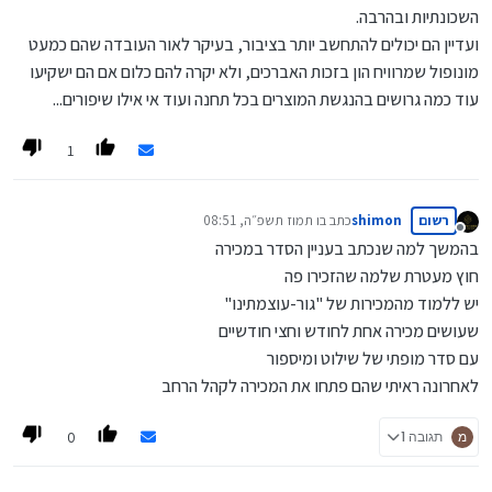
השכונתיות ובהרבה.
ועדיין הם יכולים להתחשב יותר בציבור, בעיקר לאור העובדה שהם כמעט
מונופול שמרוויח הון בזכות האברכים, ולא יקרה להם כלום אם הם ישקיעו
עוד כמה גרושים בהנגשת המוצרים בכל תחנה ועוד אי אילו שיפורים...
1
רשום
shimon
כתב ב
ו תמוז תשפ״ה, 08:51
נערך לאחרונה על ידי
מנותק
בהמשך למה שנכתב בעניין הסדר במכירה
חוץ מעטרת שלמה שהזכירו פה
יש ללמוד מהמכירות של "גור-עוצמתינו"
שעושים מכירה אחת לחודש וחצי חודשיים
עם סדר מופתי של שילוט ומיספור
לאחרונה ראיתי שהם פתחו את המכירה לקהל הרחב
0
מ
תגובה 1