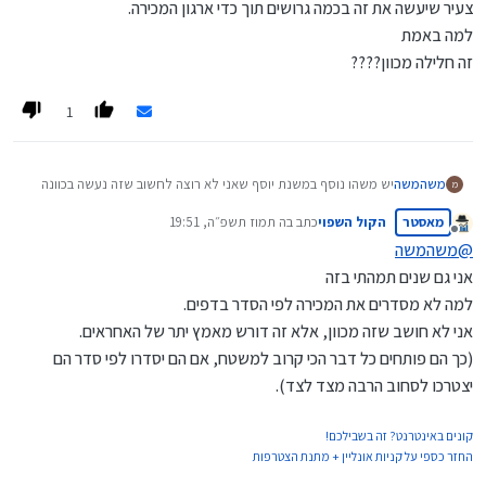
צעיר שיעשה את זה בכמה גרושים תוך כדי ארגון המכירה.
למה באמת
זה חלילה מכוון????
1
יש משהו נוסף במשנת יוסף שאני לא רוצה לחשוב שזה נעשה בכוונה
משהמשה
מ
בגלל "אפקט איקאה".
מאסטר
הקול השפוי
כתב ב
ה תמוז תשפ״ה, 19:51
עטרת שלמה עשו גם מכירה מוזלת לתלמידי המוסדות.
למה הם לא עושים כמו עטרת שלמה, או לפחות שיתנו דף עם סימון
נערך לאחרונה על ידי
מנותק
ושם הכל היה מסודר למופת.
בכל נקודת חלוקה היכן נמצאים מוצרים אלו אלו.
@
משהמשה
כל מוצר עם מספר ושלט מאיר עיניים מעל המוצר.
זה יביא להם הרבה יותר לקוחות יעשה סדר, וזה לא מסובך לקחת בחור
אני גם שנים תמהתי בזה
במשנת יוסף צריך להתרוצץ בכל השטח בצפיפות בלתי נסבלת הלוך
צעיר שיעשה את זה בכמה גרושים תוך כדי ארגון המכירה.
למה לא מסדרים את המכירה לפי הסדר בדפים.
ושוב בשביל לדעת היכן המוצר שהזמנת מונח היום, לפתוח כמה
למה באמת
ארגזים, ועל הדרך להזיק לכמה מוצרים אחרים וכו'.
זה חלילה מכוון????
אני לא חושב שזה מכוון, אלא זה דורש מאמץ יתר של האחראים.
וכולם רצים סביב האחראי ושואלים איפה זה ואיפה זה....
(כך הם פותחים כל דבר הכי קרוב למשטח, אם הם יסדרו לפי סדר הם
יצטרכו לסחוב הרבה מצד לצד).
קונים באינטרנט? זה בשבילכם!
החזר כספי על קניות אונליין + מתנת הצטרפות