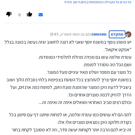
עדכונים על הקהילה המתפתחת בפסגת זאב מזרח
0
מתקדם
משהמשה
כתב ב
ה תמוז תשפ״ה, 19:45
מ
נערך לאחרונה על ידי
מנותק
יש משהו נוסף במשנת יוסף שאני לא רוצה לחשוב שזה נעשה בכוונה בגלל
"אפקט איקאה".
עטרת שלמה עשו גם מכירה מוזלת לתלמידי המוסדות.
ושם הכל היה מסודר למופת.
כל מוצר עם מספר ושלט מאיר עיניים מעל המוצר.
במשנת יוסף צריך להתרוצץ בכל השטח בצפיפות בלתי נסבלת הלוך ושוב
בשביל לדעת היכן המוצר שהזמנת מונח היום, לפתוח כמה ארגזים, ועל
הדרך להזיק לכמה מוצרים אחרים וכו'.
וכולם רצים סביב האחראי ושואלים איפה זה ואיפה זה....
למה הם לא עושים כמו עטרת שלמה, או לפחות שיתנו דף עם סימון בכל
נקודת חלוקה היכן נמצאים מוצרים אלו אלו.
זה יביא להם הרבה יותר לקוחות יעשה סדר, וזה לא מסובך לקחת בחור