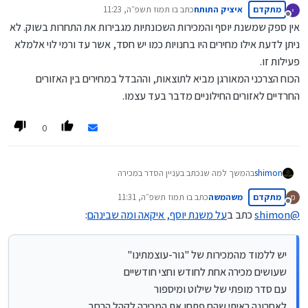
מתקדם
איציק התותח
כתב ב
ו תמוז תשפ״ה, 11:23
נערך לאחרונה על ידי
מנותק
אין ספק שמשנת יוסף והמכירות השכונתיות מגבירות את התחרות בשוק. לא
ניתן לדעת אילו מחירים היו בחנויות כמו יש חסד, אשר עד ורמי לוי אלמלא
פעילות זו.
הכוח הצרכני המאורגן מביא לתוצאות, וההבדל במחירים בין האזורים
החרדיים לאזורים החילוניים מדבר בעד עצמו.
0
shimon
בהמשך למה שנכתב בעניין הסדר במכירה
חוץ מעטרת שלמה שהזכירו פה
מתקדם
משהמשה
כתב ב
ו תמוז תשפ״ה, 11:31
מ
יש ללמוד מהמכירות של "גור-עוצמתינו"
נערך לאחרונה על ידי
מנותק
שעושים מכירה אחת לחודש וחצי חודשיים
@
shimon
כתב ב
על משנת יוסף, איקאה ומה שבינהם
:
עם סדר מופתי של שילוט ומיספור
לאחרונה ראיתי שהם פתחו את המכירה לקהל הרחב
יש ללמוד מהמכירות של "גור-עוצמתינו"
שעושים מכירה אחת לחודש וחצי חודשיים
עם סדר מופתי של שילוט ומיספור
לאחרונה ראיתי שהם פתחו את המכירה לקהל הרחב