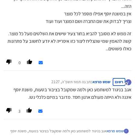
הזה....
אין במשנת יוסף אפילו מספר לכל מוצר
וצריך לבדוק את שם החברה ושם המוצר ועוד ועוד
זה ממש לא מסובך להביא בחור צעיר שישים את השלטים מעל כל מוצר.
קשה להאמין שמי שהצליח ליצור כזו איפרייה לא יודע לחשוב על פתרונות
כאלו פשוטים...
0
רשום
שמש מרפא
כתב ב
ה תמוז תשפ״ה, 21:27
נערך לאחרונה על ידי
מנותק
אגב בניגוד למשתמע כאן ולמה שמקובל בציבור בטעות, משנת יוסף
איננה ולא הייתה מעולם ארגון חסד. מדובר במיזם כלכלי נטו.
3
שמש מרפא
אגב בניגוד למשתמע כאן ולמה שמקובל בציבור בטעות, משנת יוסף