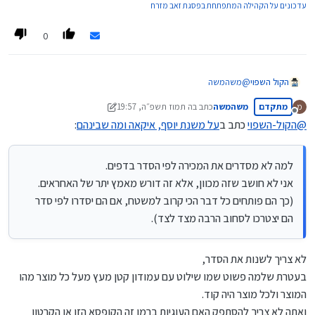
עדכונים על הקהילה המתפתחת בפסגת זאב מזרח
0
הקול השפוי
@
משהמשה
אני גם שנים תמהתי בזה
מתקדם
משהמשה
כתב ב
ה תמוז תשפ״ה, 19:57
מ
למה לא מסדרים את המכירה לפי הסדר בדפים.
נערך לאחרונה על ידי משהמשה
ז טבת תשפ״ה, 20:00
מנותק
אני לא חושב שזה מכוון, אלא זה דורש מאמץ יתר של האחראים.
@
הקול-השפוי
כתב ב
על משנת יוסף, איקאה ומה שבינהם
:
(כך הם פותחים כל דבר הכי קרוב למשטח, אם הם יסדרו לפי סדר הם
יצטרכו לסחוב הרבה מצד לצד).
למה לא מסדרים את המכירה לפי הסדר בדפים.
אני לא חושב שזה מכוון, אלא זה דורש מאמץ יתר של האחראים.
(כך הם פותחים כל דבר הכי קרוב למשטח, אם הם יסדרו לפי סדר
הם יצטרכו לסחוב הרבה מצד לצד).
לא צריך לשנות את הסדר,
בעטרת שלמה פשוט שמו שילוט עם עמודון קטן מעץ מעל כל מוצר מהו
המוצר ולכל מוצר היה קוד.
ואתה לא צריך להסתפק האם העוגיות ברמן זה הקופסא הזו או הקרטון