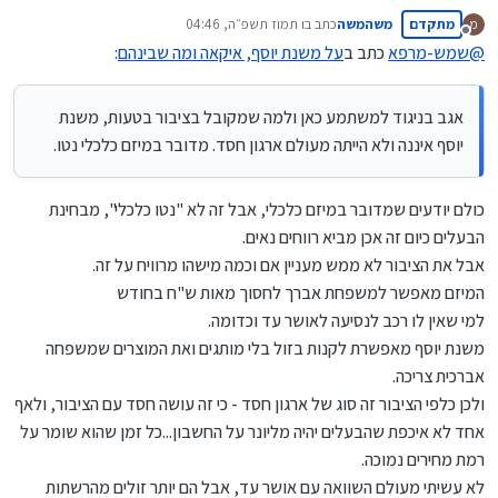
איננה ולא הייתה מעולם ארגון חסד. מדובר במיזם כלכלי נטו.
מתקדם
משהמשה
כתב ב
ו תמוז תשפ״ה, 04:46
מ
נערך לאחרונה על ידי
מנותק
@
שמש-מרפא
כתב ב
על משנת יוסף, איקאה ומה שבינהם
:
אגב בניגוד למשתמע כאן ולמה שמקובל בציבור בטעות, משנת
יוסף איננה ולא הייתה מעולם ארגון חסד. מדובר במיזם כלכלי נטו.
כולם יודעים שמדובר במיזם כלכלי, אבל זה לא "נטו כלכלי", מבחינת
הבעלים כיום זה אכן מביא רווחים נאים.
אבל את הציבור לא ממש מעניין אם וכמה מישהו מרוויח על זה.
המיזם מאפשר למשפחת אברך לחסוך מאות ש"ח בחודש
למי שאין לו רכב לנסיעה לאושר עד וכדומה.
משנת יוסף מאפשרת לקנות בזול בלי מותגים ואת המוצרים שמשפחה
אברכית צריכה.
ולכן כלפי הציבור זה סוג של ארגון חסד - כי זה עושה חסד עם הציבור, ולאף
אחד לא איכפת שהבעלים יהיה מליונר על החשבון...כל זמן שהוא שומר על
רמת מחירים נמוכה.
לא עשיתי מעולם השוואה עם אושר עד, אבל הם יותר זולים מהרשתות