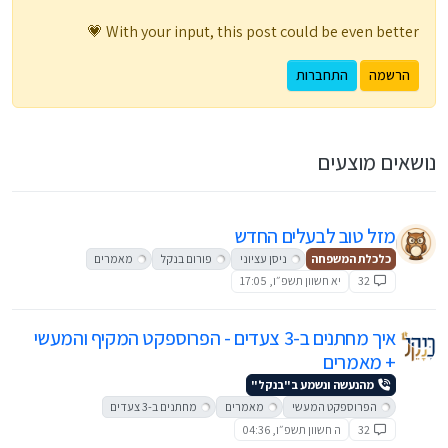
With your input, this post could be even better 💗
הרשמה
התחברות
נושאים מוצעים
מזל טוב לבעלים החדש
כלכלת המשפחה
ניסן עציוני
פורום בנקל
מאמרים
32
יא חשוון תשפ״ו, 17:05
איך מחתנים ב-3 צעדים - הפרוספקט המקיף והמעשי
+ מאמרים
מהנעשה ונשמע ב"בנקל"
הפרוספקט המעשי
מאמרים
מחתנים ב-3 צעדים
32
ה חשוון תשפ״ו, 04:36