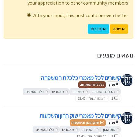
your appreciation to other community members.
With your input, this post could be even better 💗
הרשמה
התחברות
נושאים מוצעים
קישורים לכל מאמרי כלכלת המשפחה
נעוץ
כלכלת המשפחה
כלכלת המשפחה
קישורים
מאמרים
כל המאמרים
1
יח ניסן תשפ״ו, 18:40
קישורים לכל מאמרי שוק ההון והשקעות
נעוץ
שוק ההון והשקעות
שוק ההון
השקעות
מאמרים
כל המאמרים
1
כב אייר תשפ״ו, 17:40