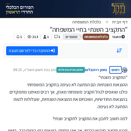
ילוג לתוכן
דף הבית
כלכלת המשפחה
”התקציב השנתי בחיי המשפחה”
הועבר
כלכלת המשפחה
מאמרים
1
1
213
1
התחברו כדי לפרסם תגובה
רשום
נחמן רוזנבלום
כתב ב
כח חשוון תשפ״ה, 08:15
מאמן מבית גוט פלוס
נערך לאחרונה על ידי
מנותק
"התקציב השנתי"
ההוצאות השנתיות: הם הפתעה לא נעימה בתקציב המשפחתי
כולנו שואפים לנהל תקציב משפחתי מאוזן, אך רבים מאיתנו מתמקדים
בהוצאות החודשיות, ושוכחים את ההוצאות השנתיות, שעלולות להוות
הפתעה לא נעימה.
למה חשוב לתכנן את התקציב לתקציב שנתי?
תכנון תקציב חודשי הכרחי, אך אינו מספק. הוצאות כמו ביטוח רכב, רישוי,