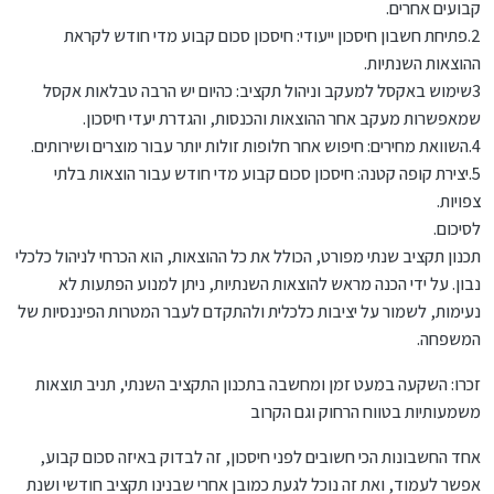
קבועים אחרים.
2.פתיחת חשבון חיסכון ייעודי: חיסכון סכום קבוע מדי חודש לקראת
ההוצאות השנתיות.
3שימוש באקסל למעקב וניהול תקציב: כהיום יש הרבה טבלאות אקסל
שמאפשרות מעקב אחר ההוצאות והכנסות, והגדרת יעדי חיסכון.
4.השוואת מחירים: חיפוש אחר חלופות זולות יותר עבור מוצרים ושירותים.
5.יצירת קופה קטנה: חיסכון סכום קבוע מדי חודש עבור הוצאות בלתי
צפויות.
לסיכום.
תכנון תקציב שנתי מפורט, הכולל את כל ההוצאות, הוא הכרחי לניהול כלכלי
נבון. על ידי הכנה מראש להוצאות השנתיות, ניתן למנוע הפתעות לא
נעימות, לשמור על יציבות כלכלית ולהתקדם לעבר המטרות הפיננסיות של
המשפחה.
זכרו: השקעה במעט זמן ומחשבה בתכנון התקציב השנתי, תניב תוצאות
משמעותיות בטווח הרחוק וגם הקרוב
אחד החשבונות הכי חשובים לפני חיסכון, זה לבדוק באיזה סכום קבוע,
אפשר לעמוד, ואת זה נוכל לגעת כמובן אחרי שבנינו תקציב חודשי ושנת