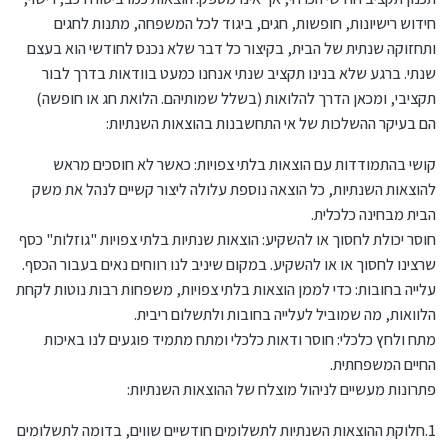
חידוש רישיונות, חופשות, חגים, ביגוד לכל המשפחה, מתנות לחגים
ותחזוקה שנתית של הבית, בקיצור כל דבר שלא נכנס לחודשי הוא בעצם
שנתי. ברגע שלא בנינו תקציב שנתי אנחנו כמעט בוודאות בדרך לבור
תקציבי, ומכאן הדרך להלואות (בשלל שמותיהם. הלואת חג או חופשה)
הם בעיקר ההשלכות של אי התחשבנות בהוצאות השנתיות:
קושי בהתמודדות עם הוצאות בלתי צפויות: כאשר לא חוסכים מראש
להוצאות השנתיות, כל הוצאה נוספת עלולה ליצור קשיים לנהל את משק
הבית מבחינה כלכלית.
חוסר יכולת לחסוך או להשקיע: הוצאות שנתיות בלתי צפויות "גוזלות" כסף
שרצינו לחסוך או או להשקיע. במקום שיניב לנו רווחים נאים בעבור הכסף.
עלייה בחובות: כדי לממן הוצאות בלתי צפויות, משפחות רבות נוטות לקחת
הלוואות, מה שמוביל לעלייה בחובות ולתשלום ריבית.
מתח ולחץ כלכלי: חוסר ודאות כלכלי ומתח מתמיד פוגעים לנו באיכות
החיים המשפחתית.
פתרונות מעשיים לניהול מוצלח של ההוצאות השנתיות:
1.חלוקת ההוצאות השנתיות לתשלומים חודשיים שווים, בדומה לתשלומים