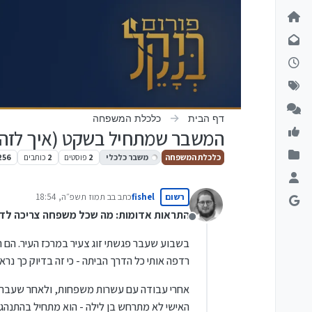
ילוג לתוכן
דף הבית
כלכלת המשפחה
המשבר שמתחיל בשקט (איך לזהו
כלכלת המשפחה
משבר כלכלי
2
פוסטים
2
כותבים
256
רשום
fishel
כתב ב
ב תמוז תשפ״ה, 18:54
נערך לאחרונה על ידי
התראות אדומות: מה שכל משפחה צריכה לד
מנותק
בשבוע שעבר פגשתי זוג צעיר במרכז העיר. הם הס
רדפה אותי כל הדרך הביתה - כי זה בדיוק כך נ
אחרי עבודה עם עשרות משפחות, ולאחר שעברתי 
האישי לא מתרחש בן לילה - הוא מתחיל בהתנהג