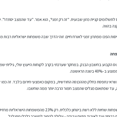
קריירה שלי, פגשתי אברך בן 45 שפרס לתשלומים קניית מזון שבועית. "זה רק זמני", הוא אמר. "עד שהמצב י
ה בהווה.
יסות הפכו מפתרון זמני לאורח חיים. זוהי הדרך שבה משפחות ישראליות רבות 
פחה
נוס הקבוע בחשבון הבנק. במחקר שערכתי בקרב לקוחות הייעוץ שלי, גיליתי 
אשראי נתפסת כחלק מההכנסה החודשית, במקום כאמצעי חירום בלבד. זה כמו ל
, עד שפתאום מגלים שהמצב חמור הרבה יותר ממה שחשבו.
אחד הכאבים הגדולים שאני רואה בשטח הוא משפחות שחיות ללא רשת ביטחון כלכלי
ת כביסה ועד לאיבוד מקום עבודה - עלולה להפוך למשבר כלכלי מתגלגל.