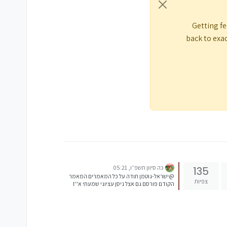
Getting fe
י לייעוץ מגלות לעיתים
back to exac
ושי כלכלי משמעותי. אני
 של עשרות אלפי שקלים.
 להתמודד עם משברים
ון התגובה הנכון.
ניעה - אבל רק אם יודעים
כה סיוון תשפ״ו, 05:21
135
@ישראל-גוטמן תודה על כל המאמרים המאמר
צפיות
הקודם פורסם גם אצל ניסן עציוני שמעתי א''ז
טלפוני, האם גם מאמר זה יבוא בעקבותיו ?