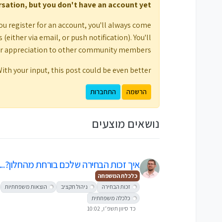
ersation, but you don't have an account yet.
כשהערפל יורד על הארנק
ou register for an account, you'll always come
תופעה נוספת שאני מזהה היא מה שאני מכנה
קרובות שהמצב הכלכלי שלהן גרוע בהרבה
either via email, or push notification). You'll
הבעיה מתחילה כשמתחילים לדחות תשלומי ח
ur appreciation to other community members.
זוכר משפחה שדחתה תשלום ארנונה במשך 
השתיקה שהורסת משפחות
ith your input, this post could be even better 💗
הסימן המדאיג ביותר שאני פוגש הוא הסתר
הרשמה
התחברות
המחיר של שתיקה כזו הוא כפול: הוא פוגע
כלכליים ונוטות יותר להתפרק תחת לחץ כס
נושאים מוצעים
הדרך החוצה מתחילה בהכרה
כמי שעבר בעצמו תקופות של קושי כלכלי קי
בקרוב אעביר
הרצאה מיוחדת
בנושא, כחלק 
איך זכות הבחירה שלכם בורחת מהחלון?...
איך לזהות אותו בזמן.
כלכלת המשפחה
העתיד הכלכלי של המשפחה שלכם תלוי בה
זכות הבחירה
ניהול תקציב
הוצאות משפחתיות
כלכלה משפחתית
כד סיוון תשפ״ו, 10:02