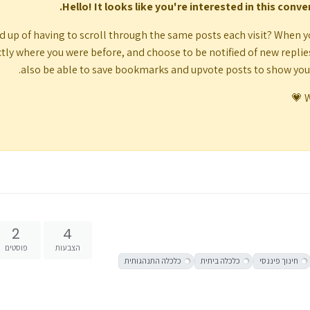
Hello! It looks like you're interested in this conv
d up of having to scroll through the same posts each visit? When y
 "ערפל פיננסי" - חוסר ידיעה מדויק לגבי היקף החובות וההתחייבויות. משפחות שמגיעות אלי
 ממה שחשבו.
tly where you were before, and choose to be notified of new replies (
ובה - חשמל, מים, ארנונה. אלו תשלומי הבסיס של החיים המודרניים, ודחייתם מעידה על ק
also be able to save bookmarks and upvote posts to show yo
שנה שלמה, עד שהגיעה הודעת עיקול שהקפיצה אותם למציאות.
W
ת מידע כלכלי בין בני זוג. ההסתרה מתחילה מרכישות קטנות ומגיעה לעיתים להסתרת חובות
 גם ביציבות הכלכלית וגם ביציבות הזוגית. משפחות שלא מנהלות תקציב שקוף מתקשות יותר
פי.
צוני, אני יודע שיש תמיד דרך החוצה. המפתח הוא זיהוי מוקדם של סימני האזהרה והפעלת מנגנ
מהמאמץ לסייע לציבור להכיר את סימני האזהרה המוקדמים. כי המשבר הכלכלי האישי ניתן למ
2
4
הצבעות
פוסטים
חלטות שאתם מקבלים היום. אל תחכו עד שיהיה מאוחר מדי.
חינוך פיננסי
כלכלה ביתית
כלכלה התנהגותית