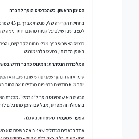
הסימן הראשון: כשהכרטיס הופך לחברה
בתחילת ה
למצב שבו שילם על קניות מהעבר יותר ממה שקנ
כרטיס האשראי הפך מכלי נוחות לקב קיום, והפר
באופן הדרגתי, כמעט בלתי מורגש.
המלכודת הנסתרת: המינוס כחבר חדש במש
סימן אזהרה נוסף שאני פוגש שוב ושוב הוא המי
יותר מ-6 חודשים ברציפות מגדילות את החוב בממוצע ב-40% בשנה הראשונה.
הבעיה היא שהמינוס הופך ל"נורמלי". מסגרת ה
בהתחלה זה מפריע, אבל עם הזמן מתרגלים לזה
הפער שמעמיד משפחות בסכנה
המשמעות: כל הוצאה בלתי צפויה - מתיקון מכונ