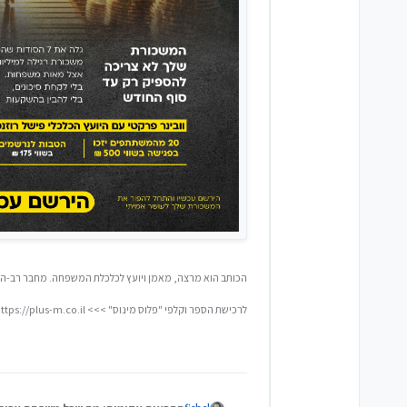
הכותב הוא מרצה, מאמן ויועץ לכלכלת המשפחה. מחבר רב-המ
לרכישת הספר וקלפי "פלוס מינוס" >>> https://plus-m.co.il