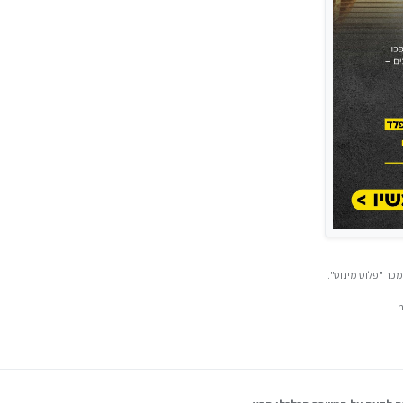
כר "פלוס מינוס".