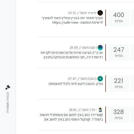
יח אייר תשפ״ו, 23:31
400
מצרף מאמר יפה בעניין ממליץ מאוד להצטרף
צפיות
לרשימת התפוצה https://safe-view-
link.ravsend1.co.il/link?sqs=7e6a089b-
7dd0-4fc0-9070-
a3665070af99&msg=UJMMPNL&rcp=PKJC
EJGH&lnk=aHR0cHM6Ly9nLWVjb25vbWljc
y5jb20v&acc=REDDEHEG&lists=52412
ו שבט תשפ״ו, 19:59
247
מסמך חדש.pdf
אני ב''ה מציעה שירות של פגישות מיפוי לקראת
צפיות
רכישת דירה, תוך התחשבות מעמיקה בתכנון
הכלכלי שלכם, עלויות נלוות, הון עצמי ראשוני
ויכולת החזר, ומביאה דוגמאות של איזורים
להשקעות שמתאימים לכם, סיכונים וסיכויים של
כל סוג השקעה- לפי מה שקורה כעת בשוק. 02-6-
כו טבת תשפ״ו, 07:47
221
310-301 שלוחה 1, או במייל
צודק. הכוונה ליעוץ וליווי כלכלי למשפחות
TAZRIM@TAZRIM1000.COM
צפיות
הבהרה משפטית
י אדר תשפ״ה, 18:42
328
@טריידר כתב באיך לחשב אם משתלם לי לעשות
צפיות
ביטוח??: @הקול-השפוי כתב באיך לחשב אם
משתלם לי לעשות ביטוח??: (ראה כאן) שם מדובר
בחברות ביטוח למוצרי חשמל ביתיים, אני
התכוונתי להארכת האחריות אצל היבואן. זה