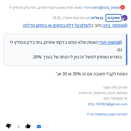
מפתח_בינה
@
פשוט-יהודי
האמת שלא ממש בדקתי אחרים, גיסי בדק והמליץ לי
מ
גם.
מתקדם
בן עליה
כתב ב
יא טבת תשפ״ו, 13:13
ב
בחודש האחרון למשל זה נתן לי הנחה של בערך 30%.
נערך לאחרונה על ידי
מנותק
@
מפתח_בינה
כתב ב
לשלם על דלק במזומן או בהתקן תדלוק
:
@
פשוט-יהודי
האמת שלא ממש בדקתי אחרים, גיסי בדק והמליץ לי
גם.
בחודש האחרון למשל זה נתן לי הנחה של בערך 30%.
נשמח לקבל תשובה אם זה 30% או 30 אג'
לאירוע בלתי נשכח
הפעלות, חינות, בת מצוות, ימי הולדת
פל' 052-7671926
r052-7671926@gmail.com
לפתיחת חשבון באלטשולר טרייד
1