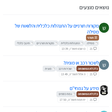
נושאים מוצעים
מקורות תורניים על התנהלות כלכלית והלוואות של
ש
מסילה
תורני
מסילה
התנהלות כלכלית
מקורות תורניים
חינוך כלכלי
21
כו שבט תשפ״ו, 13:39
לשכור רכב או מונית?
ש
כלכלת המשפחה
שכירות רכב
מונית
21
ה אלול תשפ״ה, 13:49
מידע על גמחי"ם
כלכלת המשפחה
גמח כספים
21
יח תמוז תשפ״ה, 17:50