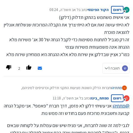
רשום
הקוד הפיננסי
כתב ב
ל אב תשפ״ה, 08:24
ה
נערך לאחרונה על ידי
מנותק
אני אישית משתמש בהתקן תדלוק (דלקן)
לא הייתי עושה זאת אם לא הייתי צריך את הקבלה המרוכזת שנשלחת אונליין
להוצאה מוכרת
זה רק מגביל לתחנות מסוימות כדי לקבל הנחה של 30 אג' משירות מלא
ההנחה אינה משמעותית משירות עצמי
כמו"כ אציין שבדלקן אין שירות מלא אלא ההנחה היא ממחירון שירות מלא
2
תגובה 1
מתתיהו
חברות הדלק השונות מציעות התקני תדלוק וכרטיסים למיניהם,
מ
מה הרווח שלהם מזה
רשום
מפתח_בינה
כתב ב
ל אב תשפ״ה, 11:18
מ
ומה הרווח של הלקוח
נערך לאחרונה על ידי
מנותק
האם זה באמת שוה?
@
מתתיהו
אני עשיתי דלקן לא מזמן, דרך חברת "פאמפי". אני מקבל הנחה
קבועה וחשבונית מרוכזת פעם בחודש וזה ממש נוח.
לגבי למה זה שווה לחברות, אני מניח שיש שם עמלות על לקוחות שבאים
דרכם, ו"נעילה" לחברות מוסיימות שרק בהם אפשר לתדלק עם הדלקן