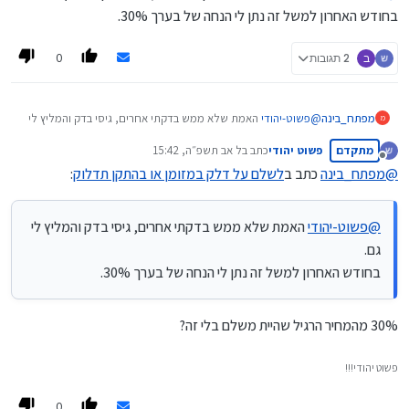
@
פשוט-יהודי
התקנה חד פעמית עולה 29 שח. וכל חודש יש
בחודש האחרון למשל זה נתן לי הנחה של בערך 30%.
דמי שירות של (נראה לי שעד) 8 שח רק אם תדלקת בפועל
אני מצאתי בגוגל הרבה חברות, האם בדקת חברות נוספות?
במהלך החודש.
ושאלה נוספת כמה הנחה הם נותנים?
0
ב
2 תגובות
מפתח_בינה
@
פשוט-יהודי
האמת שלא ממש בדקתי אחרים, גיסי בדק והמליץ לי
מ
גם.
מתקדם
פשוט יהודי
כתב ב
ל אב תשפ״ה, 15:42
בחודש האחרון למשל זה נתן לי הנחה של בערך 30%.
נערך לאחרונה על ידי
מנותק
@
מפתח_בינה
כתב ב
לשלם על דלק במזומן או בהתקן תדלוק
:
@
פשוט-יהודי
האמת שלא ממש בדקתי אחרים, גיסי בדק והמליץ לי
גם.
בחודש האחרון למשל זה נתן לי הנחה של בערך 30%.
30% מהמחיר הרגיל שהיית משלם בלי זה?
פשוט יהודי!!!
0