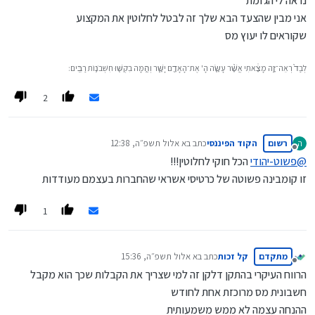
נראה לי הגזמת
אני מבין שהצעד הבא שלך זה לבטל לחלוטין את המקצוע
שקוראים לו יעוץ מס
לְבַד֙ רְאֵה־זֶ֣ה מָצָ֔אתִי אֲשֶׁ֨ר עָשָׂ֧ה הָ' אֶת־הָאָדָ֖ם יָשָׁ֑ר וְהֵ֥מָּה בִקְשׁ֖וּ חִשְּׁבֹנ֥וֹת רַבִּֽים׃
2
רשום
הקוד הפיננסי
כתב ב
א אלול תשפ״ה, 12:38
ה
נערך לאחרונה על ידי
מנותק
@
פשוט-יהודי
הכל חוקי לחלוטין!!!
זו קומבינה פשוטה של כרטיסי אשראי שהחברות בעצמם מעודדות
1
מתקדם
קל זכות
כתב ב
א אלול תשפ״ה, 15:36
נערך לאחרונה על ידי
מנותק
הרווח העיקרי בהתקן דלקן זה למי שצריך את הקבלות שכך הוא מקבל
חשבונית מס מרוכזת אחת לחודש
ההנחה עצמה לא ממש משמעותית