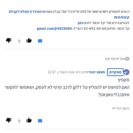
רוצים להפסיק לשרוף שטר של 200 ש"ח כל יום? קבלו כעת את
המדריך המלא לקבלת
קצבת נכות
לעולם הידע של 'קל זכות' לחצו
כאן
קל זכות - טלפון 02-642-80-80 דוא"ל:
6428080@gmail.com
0
אחרי 4 חודשים
מתקדם
פשוט יהודי
כתב ב
יא טבת תשפ״ו, 11:57
נערך לאחרונה על ידי
מנותק
מקפיץ
האם למישהו יש להמליץ על דלקן לרכב פרטי לא לעסק, ושאפשר לתקשר
איתם בלי וואצאפ?
פשוט יהודי!!!
0