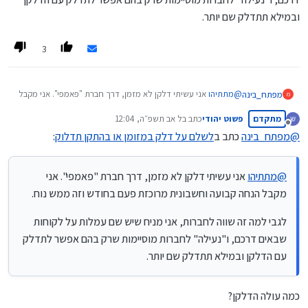
ובמילא תתדלק שם יותר.
3
@
מתתיהו
אני עשיתי דלקן לא מזמן, דרך חברת "פאמפי". אני מקבל
מפתח_בינה
מ
הנחה קבועה וחשבונית מרוכזת פעם בחודש וזה ממש נוח.
מתקדם
פשוט יהודי
כתב ב
ל אב תשפ״ה, 12:04
לגבי למה זה שווה לחברות, אני מניח שיש שם עמלות על לקוחות
נערך לאחרונה על ידי
מנותק
שבאים דרכם, ו"נעילה" לחברות מוסיימות שרק בהם אפשר לתדלק
@
מפתח_בינה
כתב ב
לשלם על דלק במזומן או בהתקן תדלוק
:
עם הדלקן ובמילא תתדלק שם יותר.
@
מתתיהו
אני עשיתי דלקן לא מזמן, דרך חברת "פאמפי". אני
מקבל הנחה קבועה וחשבונית מרוכזת פעם בחודש וזה ממש נוח.
לגבי למה זה שווה לחברות, אני מניח שיש שם עמלות על לקוחות
שבאים דרכם, ו"נעילה" לחברות מוסיימות שרק בהם אפשר לתדלק
עם הדלקן ובמילא תתדלק שם יותר.
כמה עולה הדלקן?