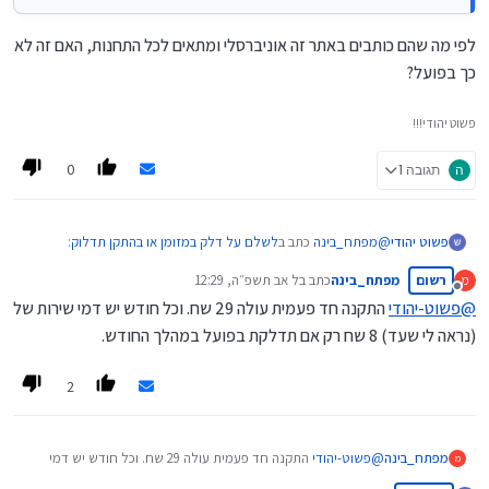
לפי מה שהם כותבים באתר זה אוניברסלי ומתאים לכל התחנות, האם זה לא
כך בפועל?
פשוט יהודי!!!
0
ה
תגובה 1
@
מפתח_בינה
כתב ב
לשלם על דלק במזומן או בהתקן תדלוק
:
פשוט יהודי
רשום
מפתח_בינה
כתב ב
ל אב תשפ״ה, 12:29
מ
נערך לאחרונה על ידי
מנותק
@
פשוט-יהודי
התקנה חד פעמית עולה 29 שח. וכל חודש יש דמי שירות של
@
מתתיהו
אני עשיתי דלקן לא מזמן, דרך חברת "פאמפי". אני
(נראה לי שעד) 8 שח רק אם תדלקת בפועל במהלך החודש.
מקבל הנחה קבועה וחשבונית מרוכזת פעם בחודש וזה ממש
כמה עולה הדלקן?
נוח.
2
לגבי למה זה שווה לחברות, אני מניח שיש שם עמלות על
לקוחות שבאים דרכם, ו"נעילה" לחברות מוסיימות שרק בהם
אפשר לתדלק עם הדלקן ובמילא תתדלק שם יותר.
מפתח_בינה
@
פשוט-יהודי
התקנה חד פעמית עולה 29 שח. וכל חודש יש דמי
מ
שירות של (נראה לי שעד) 8 שח רק אם תדלקת בפועל במהלך