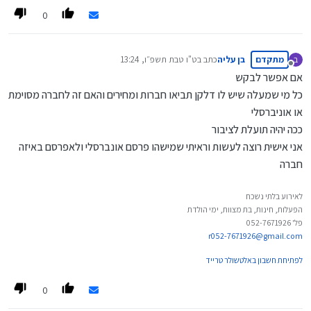
0
מתקדם
בן עליה
כתב ב
ט"ו טבת תשפ״ו, 13:24
ב
נערך לאחרונה על ידי
מנותק
אם אפשר לבקש
כל מי שמעלה שיש לו דלקן תביאו חברות ומחירים והאם זה לחברה מסוימת
או אוניברסלי
ככה יהיה תועלת לציבור
אני אישית רוצה לעשות וראיתי שמישהו פרסם אונברסלי ולאפרסם באיזה
חברה
לאירוע בלתי נשכח
הפעלות, חינות, בת מצוות, ימי הולדת
פל' 052-7671926
r052-7671926@gmail.com
לפתיחת חשבון באלטשולר טרייד
0