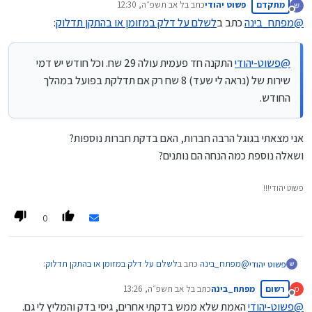
מתקדם
פשוט יהודי
כתב ב
ל אב תשפ״ה, 12:30
החודש.
נערך לאחרונה על ידי
מנותק
@
מפתח_בינה
כתב ב
לשלם על דלק במזומן או בהתקן תדלוק
:
@
פשוט-יהודי
התקנה חד פעמית עולה 29 שח. וכל חודש יש דמי
שירות של (נראה לי שעד) 8 שח רק אם תדלקת בפועל במהלך
החודש.
אני מצאתי בגוגל הרבה חברות, האם בדקת חברות נוספות?
ושאלה נוספת כמה הנחה הם נותנים?
פשוט יהודי!!!
0
@
מפתח_בינה
כתב ב
לשלם על דלק במזומן או בהתקן תדלוק
:
פשוט יהודי
רשום
מפתח_בינה
כתב ב
ל אב תשפ״ה, 13:26
מ
נערך לאחרונה על ידי
מנותק
@
פשוט-יהודי
האמת שלא ממש בדקתי אחרים, גיסי בדק והמליץ לי גם.