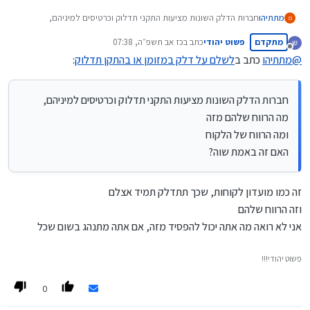
מתתיהו
חברות הדלק השונות מציעות התקני תדלוק וכרטיסים למיניהם,
מ
מה הרווח שלהם מזה
מתקדם
פשוט יהודי
כתב ב
כז אב תשפ״ה, 07:38
ומה הרווח של הלקוח
נערך לאחרונה על ידי
מנותק
האם זה באמת שוה?
@
מתתיהו
כתב ב
לשלם על דלק במזומן או בהתקן תדלוק
:
חברות הדלק השונות מציעות התקני תדלוק וכרטיסים למיניהם,
מה הרווח שלהם מזה
ומה הרווח של הלקוח
האם זה באמת שוה?
זה כמו מועדון לקוחות, שכך תתדלק תמיד אצלם
וזה הרווח שלהם
אני לא רואה מה אתה יכול להפסיד מזה, אם אתה מתנהג בשום שכל
פשוט יהודי!!!
0