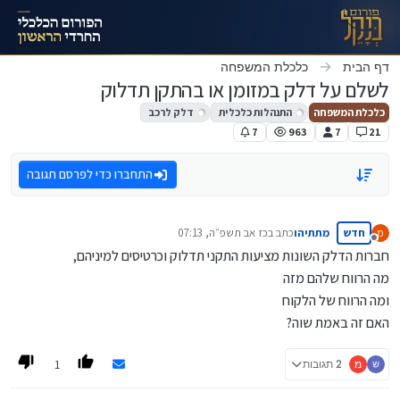
ילוג לתוכן
דף הבית
כלכלת המשפחה
לשלם על דלק במזומן או בהתקן תדלוק
כלכלת המשפחה
התנהלות כלכלית
דלק לרכב
7
963
7
21
התחברו כדי לפרסם תגובה
חדש
מתתיהו
כתב ב
כז אב תשפ״ה, 07:13
מ
נערך לאחרונה על ידי
מנותק
חברות הדלק השונות מציעות התקני תדלוק וכרטיסים למיניהם,
מה הרווח שלהם מזה
ומה הרווח של הלקוח
האם זה באמת שוה?
1
מ
2 תגובות