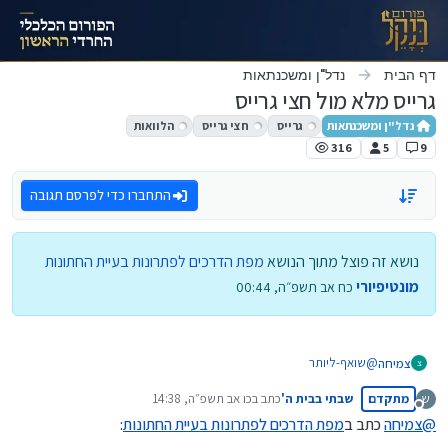
ילוג לתוכן
דף הבית
נדל"ן ומשכנתאות
גרייס מלא מול חצי גרייס
נדל"ן ומשכנתאות
גרייס
חצי גרייס
הלוואות
316
5
9
התחברו כדי לפרסם תגובה
נושא זה פוצל מתוך הנושא
מפת הדרכים לפתרונות בעיית החתונות
מונטיפיורי
כח אב תשפ״ה, 00:44
@
שואף-ליותר
צמיחה
צ
נכון,
מתקדם
שבתי בבית ה'
כתב ב
כו אב תשפ״ה, 14:38
ש
אבל זה עדיין לא אומר שזה לא רעיון טוב,
למשל,
נערך לאחרונה על ידי
מנותק
צריך שתהיה תוכנית גם למקרה הפסימי.
הלוואת עמיתים היא מקסימום לשבע שנים,
@
צמיחה
כתב ב
מפת הדרכים לפתרונות בעיית החתונות
:
ואם למפרע התברר שזה שבע שנות רעב, ויוצאים בהפסד,
ודרך אגב,