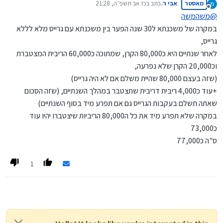
מאסטר
אבי ר.
כתב ב
כז אב תשפ״ה, 21:28
ואחרי השנתיים אני רוצה שתהיה לי אפשרות לסלק את כל המשכנתא.
נערך לאחרונה על ידי
מנותק
או להמשיך איתה.
@
משהמשה
בגדול, כמה העלות של 2 האפשרויות, גם עלות גבוהה באה בחשבון
במקרה של משכנתא ל30 שנה הפער בין משכנתא עם גרייס מלא לללא
לצורך ההשקעה הזו.
גרייס,
לאחר שנתיים היא כ80,000 הקרן, שמתוכה כ60,000 הריבית המצטברת
וכ20,000 הקרן שלא נפרעה,
(שזה בעצם 80,000 שהיית משלם אם לא היה גרייס)
+עוד כ4,000 ריבית דריבית שתצטבר במהלך השנתיים, (שזה הסכום
שאתה תשלם בעקבות הגרייס גם אם תפרע מיד בסוף השנתיים)
במקרה שלא תפרע מיד את כל ה80,000 הריביות שיצטברו יהיו עוד
כ73,000
ס"ה כ77,000
1