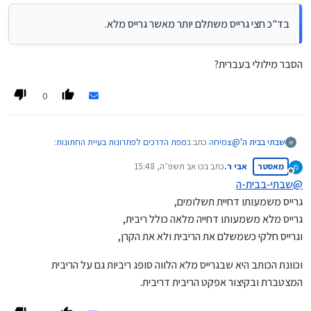
אז במקום לפרוע את ההלוואה ע"י משיכה משוק ההון,
בד"כ חצי גרייס משתלם יותר מאשר גרייס מלא.
נצטרך לפרוע אותה ע"י הלוואה מהבנק או ממקומות אחרים,
בד"כ חצי גרייס משתלם יותר מאשר גרייס מלא.
ואז לקחת שוב הלוואת עמיתים בשביל להחזיר את ההלוואה מהבנק או
ממקומות אחרים,
ואז יש סיכוי שיבואו שבע שנות השבע.
הסבר מילולי בעברית?
כך בעצם לוקחים את ההלוואה הראשונה ל-14 שנים ולא רק ל-7 שנים.
0
@
צמיחה
כתב ב
מפת הדרכים לפתרונות בעיית החתונות
:
שבתי בבית ה'
ש
מאסטר
אבי ר.
כתב ב
כו אב תשפ״ה, 15:48
נערך לאחרונה על ידי
מנותק
@
שבתי-בבית-ה
בד"כ חצי גרייס משתלם יותר מאשר גרייס מלא.
גרייס משמעותו דחיית תשלומים,
גרייס מלא משמעותו דחייה מלאה כולל ריבית,
הסבר מילולי בעברית?
וגרייס חלקי כשמשלם את הריבית ולא את הקרן,
וכוונת הכותב היא שבגרייס מלא הלווה סופג ריביות גם על הריבית
המצטברת ובקיצור אפקט הריבית דריבית.