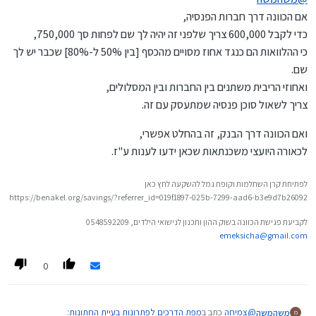
בד"כ חצי גרייס משתלם יותר מאשר גרייס מלא.
אם הכוונה דרך חברות הפנסיה,
כדי לקבל 600,000 צריך שלפני זה יהיה לך שם לפחות סך 750,000,
מה עלות הריביות של גרייס מלא לשנתיים בהלוואה של כ 600 אלף
כי ההלוואות הם כנגד אחוז מסויים מהכסף [בין 50% ל-80%] שכבר יש לך
ש"ח, והאם ניתן להשיג כזה דבר?
שם.
ואחוזי הריבית משתנים בין החברות ובין המסלולים,
צריך לשאול סוכן פנסיה שמתעסק עם זה.
ואם הכוונה דרך הבנק, זה בהחלט אפשרי,
לכאורה היועצי משכנתאות שכאן ידעו לענות ע"ז.
לפתיחת קרן השתלמות וקופת גמל להשקעה לחץ כאן
https://benakel.org/savings/?referrer_id=019f1897-025b-7299-aad6-b3e9d7b26092
לקביעת פגישת הכוונה בשוק ההון ותכנון לנישואי הילדים, 0548592209
emeksicha@gmail.com
0
@
צמיחה
כתב ב
מפת הדרכים לפתרונות בעיית החתונות
:
משהמשה
מ