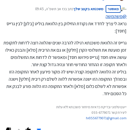
מאסטר
משכנתא בקצב שלך
כתב ב
כז אב תשפ״ה, 09:45
נערך לאחרונה על ידי
מנותק
@
משהמשה
בד"כ חצי גרייס משתלם יותר מאשר גרייס מלא.
נראה לי צריך לחדד את נקודת החילוק בין הלוואת בוליט [בלון] לבין גרייס
[חסד]:
מה עלות הריביות של גרייס מלא לשנתיים בהלוואה של כ 600 אלף
ש"ח, והאם ניתן להשיג כזה דבר?
גרייס זה הלוואת משכנתא רגילה להרבה שנים שהלווה רוצה לדחות לתקופת
זמן מועטת את תשלומי הקרן [חלקי] או גם את הריבית [מלא] והבנק כאילו
עושה איתו חסד [גרייס פירושו חסד] ומאפשר לו לדחות את התשלומים
ולאחר תקופה זו ההחזר החודשי חוזר ונהיה גדול קצת יותר.
בוליט זה הלוואה לתקופה קצרה שיש לה מקור פירעון לאחר התקופה הזו
ובמהלך התקופה הזו ישנה אפשרות ללווה לשלם רק ריבית [חלקי] וישנה
אפשרות לא לשלם כלום [מלא] ולאחר התקופה הזו הלווה פורע לבנק את
כל הסכום יחד.
ייעוץ טלפוני ובדיקת כדאיות מיחזור משכנתא ללא עלות
ליצירת קשר 055-6779071
hr0556779071@gmail.com