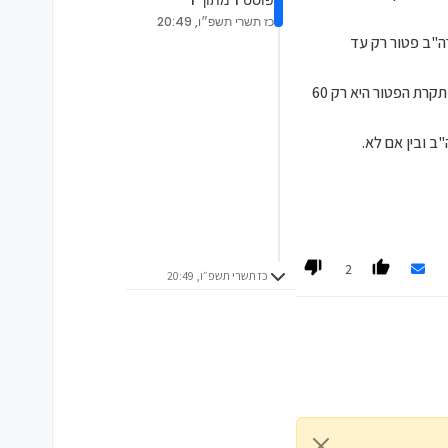
פוסט 1 מתוך 1
כז תשרי תשפ״ו, 20:49
ן של מי שאינו אזרח ארה"ב פטור רק עד
נו אמריקאי.
לאזרח אמריקאי, וכן למי שאינו אזרח אמריקאי אבל יש לו מספר ITIN, לא ארחיב בזה כעת, וכבר כתבתי על כך
יודגש – זהות המוריש היא הקובעת, אם הנפטר הוא אזרח ארה"ב תקרת הפטור היא 11.4 מליון, ואם הנפטר הוא לא אזרח ארה"ב תקרת הפטור היא רק 60
 ממסה לפי כל שנה את החלק
"ח שמונפק מתחת לשווי
ב ובין אם לא.
שפחה אחר שאינו אמריקאי.
בעיקרון אפשר גם לקנות קרן כספית ולמכור אותה באותה שנת מס בה נקנתה ואז אין מס PFIC, אך עדיין נדרש לדווח על כך בטופס 8621 (זהו הטופס
2
כז תשרי תשפ״ו, 20:49