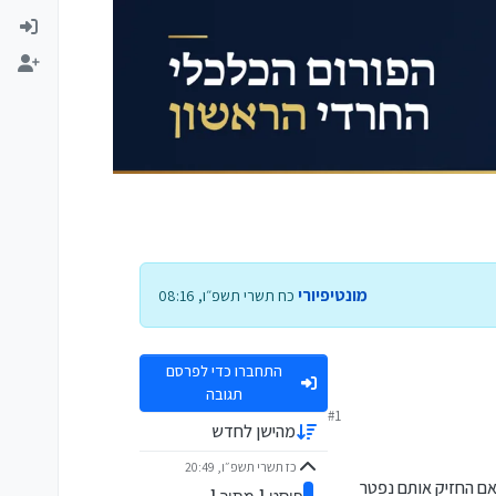
מונטיפיורי
כח תשרי תשפ״ו, 08:16
התחברו כדי לפרסם
תגובה
סל, קופת גמל להשקעה
#1
מהישן לחדש
יימת לאותה שנה, שנכון
כז תשרי תשפ״ו, 20:49
 מס – ריבית דריבית – לפי ריבית
 אם החזיק אותם נפטר