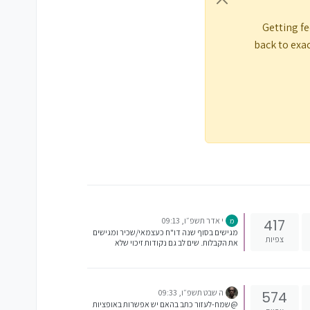
Getting fe
back to exac
י אדר תשפ״ו, 09:13
417
מ
מגישים בסוף שנה דו"ח כעצמאי/שכיר ומגישים
צפיות
את הקבלות. שים לב גם נקודות זיכוי שלא
השתמשת במשכורת מפחיתים את המס
ה שבט תשפ״ו, 09:33
574
@שמח-לעזור כתב בהאם יש אפשרות באופציות