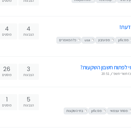
הצבעות
פוסטים
לדעת!
4
4
הצבעות
פוסטים
מס pfic
מס עזבון
usa
כל המאמרים
מי לפתוח חשבון השקעות?
26
3
כז תשרי תשפ״ו, 20:51
הצבעות
פוסטים
1
5
הצבעות
פוסטים
מסחר עצמאי
מס pfic
בתי השקעות