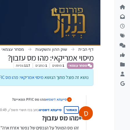
ילוג לתוכן
דף הבית
שוק ההון והשקעות
מסחר עצמאי
מיסוי אמריקאי: מהו מס עזבון?
מסחר עצמאי
1
פוסטים
1
כותבים
117
צפיות
נושא זה פוצל מתוך הנושא
מיסוי אמריקאי: מהו מס PFIC המאיים?
מהו מס PFIC המאיים?
סייעתא דשמיא
ס
אז ככה, מס זה חל על כל השקעה
מאסטר
סייעתא דשמיא
כתב ב
כז תשרי תשפ״ו, 20:49
ס
נערך לאחרונה על ידי
ופוליסות חיסכון שאינן מונפקות בארה"ב, בין אם הן משקיע
מהו מס עזבון?
פורסים את הרווח על כל השנים ב
אפשרויות ההשקעה לטווח ארוך
מנותק
אפשרויות השקעה לטווח הארוך שאי
זהו מס המוטל על הנכסים של נפטר אזרח ארה"ב, 
הפד. מס זה יכול להגיע אחרי כמה
קרנות סל שמונפקות בארה"ב (גם דרך בית השקעות ישראלי אפשר לקבל גישה לבורסה האמריקאית ולקנות שם קרנות סל שמונ