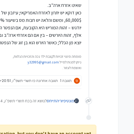
שאינו אזרח ארה"ב.
אפשרויות ההשקעה לטווח קצר
מניות בודדות (לא מומלץ ב
נדל"ן.
קרן כספית וכן קרן אג"ח הן גם בכלל PFIC, ולכן לא מומלץ לאזרח אמריקאי להחז
ישנם 3 אפשרויות שאינן בעייתיות להשקעה לטווח קצר:
כמו כן אפשר לפתוח קופת 
פקדון בנקאי.
60,000$, ומשם והלאה יש חבות מס בשיעור 35%.
קניית מק"מ דרך חשבון מסח
באשכול
הזה
ו
הזה
.
אגחי"ם ממשלתיים בודדים
יש לשים לב לא לקנות אג
אלף, זהות היורשים – בין אם הם אזרחי ארה"ב וב
היחסי, ובישראל אין חבות 
יוצא מן הכלל; כאשר היורש הוא בן זוג של הנפטר
הפדיון.
כמו כן אפשר לפתוח קופת 
מומחה מיצוי זכויות לקצבת ילד נכה והזכויות הנלוות,
ניתן לפנות למייל
y32995@gmail.com
על דיווח מוצרי PFIC) ורוב רו"ח לא מתעסקים עם הטופס הזה וגם אם כן התשלום לרו"ח יקר מאוד.
ואשמח לעזור.
ס
תגובה 1
תגובה אחרונה
כז תשרי תשפ״ו, 20:51
מונטיפיורי
התייחס
לנושא זה ב
כח תשרי תשפ״ו, 08:24
ersation, but you don't have an account yet.