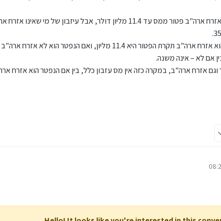
:
עליל).
יק בהם.
כאן דוקא יש יתרון לאזרח האמריקאי; עיזבון של אזרח ארה"ב פטור ממס עד 11.4 מליון דולר, אבל עיזבו
גמל להשקעה על שם בן הזוג או הילדים אם אינם אמריקאים, או על שם קרוב משפחה אחר שאי
ר (עדיף על פני פיקדון).
בנוגע לקרן השתלמות, פנסיה וחסכון לכל ילד 
.
"ח ללא קופונים, שכן באג"ח שלא משלם קופונים יש כפל מס בארה"ב וישראל (מאחר שארה"ב
ין אם לא – אינה משנה.
מס עד המכירה ולכן לא יהיה זיכוי, ויהיה חיוב כפול בהמשך לישראל במכירה/פדיון), וכן לא אג
 וגם אזרח ארה"ב, במקרה כזה אין מס עזבון כלל, בין אם הנפטר הוא אזרח ארה"
גמל להשקעה במסלול אג"ח על שם בן הזוג או הילדים אם אינם אמריקאים, או על שם קרוב מ
Hello! It looks like you're interested in this conv