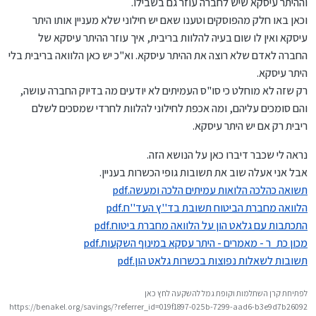
וההיתר עיסקא שיש לחברה עוזר גם בשבילו.
וכאן באו חלק מהפוסקים וטענו שאם יש חילוני שלא מעניין אותו היתר
עיסקא ואין לו שום בעיה להלוות בריבית, איך עוזר ההיתר עיסקא של
החברה לאדם שלא רוצה את ההיתר עיסקא. וא"כ יש כאן הלוואה בריבית בלי
היתר עיסקא.
רק שזה לא מוחלט כי סו"ס העמיתים לא יודעים מה בדיוק החברה עושה,
והם סומכים עליהם, ומה אכפת לחילוני להלוות לחרדי שמסכים לשלם
ריבית רק אם יש היתר עיסקא.
נראה לי שכבר דיברו כאן על הנושא הזה.
אבל אני אעלה שוב את תשובות גופי הכשרות בעניין.
תשואה כהלכה הלואות עמיתים הלכה ומעשה.pdf
הלוואה מחברת הביטוח תשובת בד''ץ העד''ח.pdf
התכתבות עם גלאט הון על הלוואה מחברת ביטוח.pdf
מכון כת_ר - מאמרים - היתר עסקא במינוף השקעות.pdf
תשובות לשאלות נפוצות בכשרות גלאט הון.pdf
לפתיחת קרן השתלמות וקופת גמל להשקעה לחץ כאן
https://benakel.org/savings/?referrer_id=019f1897-025b-7299-aad6-b3e9d7b26092