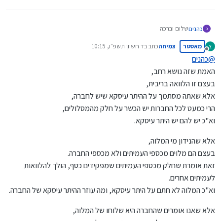
שלום וברכה
כהנים
כ
מאסטר
צמיחה
כתב ב
ד חשוון תשפ״ו, 10:15
צ
רציתי לשאול האם יש בעיה הלכתית של ריבית לקחת הלואה על חשבון קרן
נערך לאחרונה על ידי
מנותק
ההשתלמות?
@
כהנים
איפה אפשר למצוא מידע בנושא?
האמת שזה נושא רחב,
בעצם זו הלוואה בריבית,
אלא שאתה מסתמך על ההיתר עיסקא שיש לחברה,
הרי כמעט לכל החברות יש הכשר על חלק מהמסלולים,
וא"כ יש להם יש היתר עיסקא.
אלא שהנידון מי המלוה,
בעצם הם מלוים מכספי העמיתים ולא מכספי החברה.
זאת אומרת שחלק מכספי העמיתים שמפקידים כסף, הולך להלוואות
לעמיתים אחרים.
וא"כ המלוה לא חתם על היתר עיסקא, ומה עוזר ההיתר עיסקא של החברה.
אלא שאנו אומרים שהחברה היא שלוחו של המלוה,