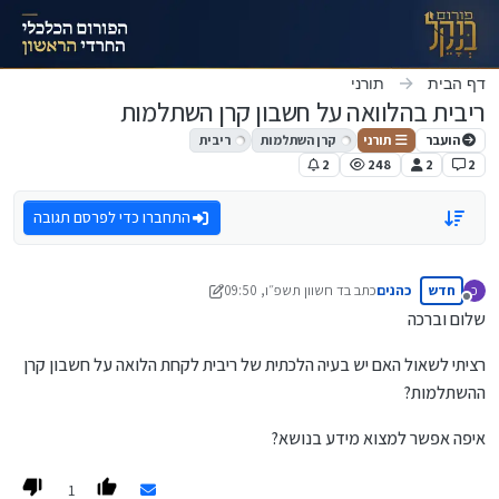
ילוג לתוכן
דף הבית
תורני
ריבית בהלוואה על חשבון קרן השתלמות
הועבר
תורני
קרן השתלמות
ריבית
2
248
2
2
התחברו כדי לפרסם תגובה
חדש
כהנים
כתב ב
ד חשוון תשפ״ו, 09:50
כ
נערך לאחרונה על ידי מונטיפיורי
מנותק
שלום וברכה
רציתי לשאול האם יש בעיה הלכתית של ריבית לקחת הלואה על חשבון קרן
ההשתלמות?
איפה אפשר למצוא מידע בנושא?
1