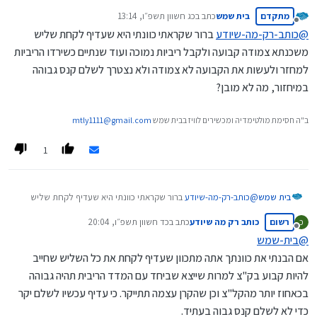
???
מתקדם
בית שמש
כתב ב
כג חשוון תשפ״ו, 13:14
קראת את כל השרשור???
נערך לאחרונה על ידי
מנותק
אפשר שתסביר את כוונתך......
@
כותב-רק-מה-שיודע
ברור שקראתי כוונתי היא שעדיף לקחת שליש
משכנתא צמודה קבועה ולקבל ריביות נמוכה ועוד שנתיים כשירדו הריביות
למחזר ולעשות את הקבועה לא צמודה ולא נצטרך לשלם קנס גבוהה
במיחזור, מה לא מובן?
ב"ה חסימת מולטימדיה ומכשירים לוויז בבית שמש
mtly1111@gmail.com
1
בית שמש
@
כותב-רק-מה-שיודע
ברור שקראתי כוונתי היא שעדיף לקחת שליש
משכנתא צמודה קבועה ולקבל ריביות נמוכה ועוד שנתיים כשירדו
רשום
כותב רק מה שיודע
כתב ב
כד חשוון תשפ״ו, 20:04
כ
הריביות למחזר ולעשות את הקבועה לא צמודה ולא נצטרך לשלם קנס
נערך לאחרונה על ידי
מנותק
גבוהה במיחזור, מה לא מובן?
@
בית-שמש
אם הבנתי את כוונתך אתה מתכוון שעדיף לקחת את כל השליש שחייב
להיות קבוע בק"צ למרות שייצא שביחד עם המדד הריבית תהיה גבוהה
בכאחוז יותר מהקל"צ וכן שהקרן עצמה תתייקר. כי עדיף עכשיו לשלם יקר
כדי לא לשלם קנס גבוה בעתיד.