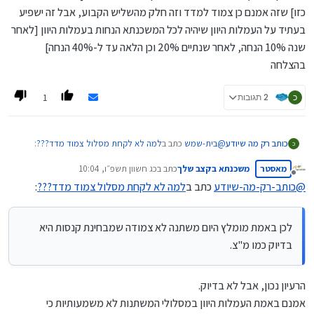
כזו] שזה אמנם כן צמוד למדד וזה חלק מהשליש הקבוע, אבל זה ישפיע
בעתיד על העמלות היוון שיהיה לכל המשכנתא הנחות בעמלות היוון [לאחר
שנה 10% הנחה, לאחר שנתיים 20% וכן הלאה עד ל-40% הנחה]
בהצלחה
1
כ
2 תגובות
@
בית-שמש
כתב ב
למה לא לקחת מסלול צמוד מדד???
:
כותב רק מה שיודע
כ
נצטרך לשלם קנס לא קטן,
מאסטר
משכנתא בקצב שלך
כתב ב
כג חשוון תשפ״ו, 10:04
לכן באמת מומלץ היום משתנה לא צמודה שמבחינת קנסות
נערך לאחרונה על ידי
מנותק
היא בדיוק כמו מ"צ.
@
כותב-רק-מה-שיודע
כתב ב
למה לא לקחת מסלול צמוד מדד???
:
בנוסף הממוצע השנתי של המדד בשנים האחרונות היה גבוה
בהרבה מעל 2.5% . בד"כ 3.2 ומעלה.
ובל נשכח שכשנמחזר בעוד שנה שנתיים נגלה פתאום שהקרן
לכן באמת מומלץ היום משתנה לא צמודה שמבחינת קנסות היא
הצמודה למדד נשארה כמעט כמו שהייתה בעת לקיחתה.
בדיוק כמו מ"צ.
הרעיון נכון, אבל לא בדיוק.
אמנם באמת העמלות היוון במסלולי המשתנות לא משמעותיות כי