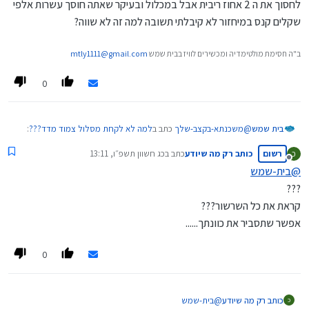
הנחה, לאחר שנתיים 20% וכן הלאה עד ל-40% הנחה]
לחסוך את ה 2 אחוז ריבית אבל במכלול ובעיקר שאתה חוסך עשרות אלפי
בהצלחה
שקלים קנס במיחזור לא קיבלתי תשובה למה זה לא שווה?
ב"ה חסימת מולטימדיה ומכשירים לוויז בבית שמש
mtly1111@gmail.com
0
@
משכנתא-בקצב-שלך
כתב ב
למה לא לקחת מסלול צמוד מדד???
:
בית שמש
רשום
כותב רק מה שיודע
כתב ב
כג חשוון תשפ״ו, 13:11
כ
נערך לאחרונה על ידי
מנותק
@
בית-שמש
אך עדיין זה לא סיבה לקחת צמוד מדד מפני שההפרש בריביות
???
עומד רק על סדר גודל של 2% לטובת הצמוד מדד בעוד
כמובן שאני מדבר על השליש הקבוע, וברור שזה לא שווה רק בשביל
קראת את כל השרשור???
שהאינפלציה כמעט תמיד עולה בקצב גבוה יותר
לחסוך את ה 2 אחוז ריבית אבל במכלול ובעיקר שאתה חוסך עשרות
אפשר שתסביר את כוונתך......
אלפי שקלים קנס במיחזור לא קיבלתי תשובה למה זה לא שווה?
0
כותב רק מה שיודע
@
בית-שמש
כ