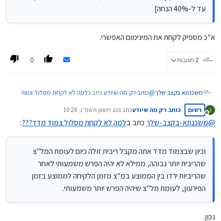
מהשליש הקבוע, אבל זה ישפיע בעתיד על העמלות היוון
עד ל-40% הנחה]
שיהיה לכל המשכנתא הנחות בעמלות היוון [לאחר שנה 10%
הנחה, לאחר שנתיים 20% וכן הלאה עד ל-40% הנחה]
בהצלחה
א"כ מספיק לקחת את המינימום האפשרי.
0
2 תגובות
@
כותב-רק-מה-שיודע
כתב ב
למה לא לקחת מסלול צמוד
משכנתא בקצב שלך
מדד???
:
רשום
כותב רק מה שיודע
כתב ב
כג חשוון תשפ״ו, 10:26
כ
נערך לאחרונה על ידי
מנותק
@
משכנתא-בקצב-שלך
כתב ב
למה לא לקחת מסלול צמוד מדד???
:
לכן באמת מומלץ היום משתנה לא צמודה שמבחינת
קנסות היא בדיוק כמו מ"צ.
הרעיון נכון, אבל לא בדיוק.
וכיון שבצמוד מדד אתה מקבל ריבית זולה כיום לעומת המל"צ
אמנם באמת העמלות היוון במסלולי המשתנות לא
שהריבית יותר גבוהה, ממילא לא יהיה הפרש משמעותי לאחר
משמעותיות כי מסתכלים רק על התקופה שנותרה עד התחנת
שינוי,
שהריביות ירדו בין הממוצע במ"צ מזמן הלקיחה לממוצע בזמן
אבל הרעיון של העמלות היוון זה ממוצע הריבית בתקופת
הפירעון, לעומת מל"צ שיהיה הפרש יותר משמעותי.
הלקיחה לעומת ממוצע בזמן הפירעון/מיחזור, וכיון שבצמוד
מדד אתה מקבל ריבית זולה כיום לעומת המל"צ שהריבית
יותר גבוהה, ממילא לא יהיה הפרש משמעותי לאחר שהריביות
נכון.
ירדו בין הממוצע במ"צ מזמן הלקיחה לממוצע בזמן הפירעון,