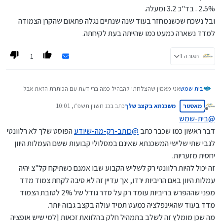
אשמח לשמוע את דעתכם בנושא
2.5% . בד"כ 3.2 ומעלה.
ובל נשכח שכשנמחזר בעוד שנה שנתיים נגלה פתאום שהקרן הצמודה
למדד נשארה כמעט כמו שהייתה בעת לקיחתה.
1
תגובה 1
בית שמש
אני מאמין שהצלחתי להבהיל כמה ברי דעת עם הכותרת הזאת אבל
בזאת אפרט את הרעיון:
מאסטר
משכנתא בקצב שלך
כתב ב
כג חשוון תשפ״ו, 10:01
הרי כיום הריביות גבוהות זה לא סוד אם ניקח מסלול לא צמוד קבוע
נערך לאחרונה על ידי
מנותק
נקבל ריבית באזור 4.5-5 אחוז, כשנבוא למחזר בעוד נניח שנתיים
@
בית-שמש
שהריביות יהיו שפויות נצטרך לשלם קנס לא קטן, אז אולי עדיף לקחת
דבר ראשון כמו שכבר כתב
@
כותב-רק-מה-שיודע
הפוסט שלך לא רלוונטי
צמוד מדד ולקבל ריבית בסביבות ה2.5 מקסימום 3 אחוז, נכון שנפסיד
לגבי שתי שלישי המשכנתא שאינם במסלולי קבועות ששם העמלות היוון
את המדד אבל אם הממוצע שבשנה המדד עולה ב2.5 אחוז אז זה
מצטמצם כבר בריבית הנמוכה שקיבלנו ובנוסף כשנמחזר בעוד
יחסית מזעריות.
שנה-שנתיים (ואז כבר לא נצמיד למדד) נחסוך קנסות בסך עשרות
זה יכול להיות רלוונטי רק לשליש הקבוע שבו אמנם כשתיקח קל"צ יהיה
אלפי שקלים!!!
עמלות היוון באם הריביות ירדו, אך עדיין זה לא סיבה לקחת צמוד מדד
אשמח לשמוע את דעתכם בנושא
מפני שההפרש בריביות עומד רק על סדר גודל של 2% לטובת הצמוד
מדד בעוד שהאינפלציה כמעט תמיד עולה בקצב גבוה יותר.
מה שכן מומלץ זה לשלב בתמהיל חלק בהלוואת זכאות [למי שיש אופציה