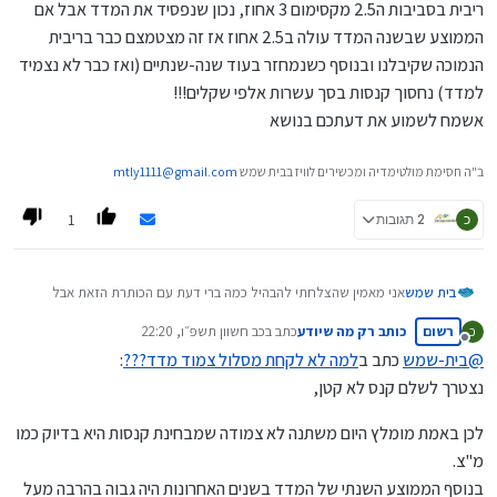
ריבית בסביבות ה2.5 מקסימום 3 אחוז, נכון שנפסיד את המדד אבל אם
הממוצע שבשנה המדד עולה ב2.5 אחוז אז זה מצטמצם כבר בריבית
הנמוכה שקיבלנו ובנוסף כשנמחזר בעוד שנה-שנתיים (ואז כבר לא נצמיד
למדד) נחסוך קנסות בסך עשרות אלפי שקלים!!!
אשמח לשמוע את דעתכם בנושא
ב"ה חסימת מולטימדיה ומכשירים לוויז בבית שמש
mtly1111@gmail.com
1
כ
2 תגובות
בית שמש
אני מאמין שהצלחתי להבהיל כמה ברי דעת עם הכותרת הזאת אבל
בזאת אפרט את הרעיון:
רשום
כותב רק מה שיודע
כתב ב
כב חשוון תשפ״ו, 22:20
כ
הרי כיום הריביות גבוהות זה לא סוד אם ניקח מסלול לא צמוד קבוע
נערך לאחרונה על ידי
מנותק
נקבל ריבית באזור 4.5-5 אחוז, כשנבוא למחזר בעוד נניח שנתיים
@
בית-שמש
כתב ב
למה לא לקחת מסלול צמוד מדד???
:
שהריביות יהיו שפויות נצטרך לשלם קנס לא קטן, אז אולי עדיף לקחת
נצטרך לשלם קנס לא קטן,
צמוד מדד ולקבל ריבית בסביבות ה2.5 מקסימום 3 אחוז, נכון שנפסיד
את המדד אבל אם הממוצע שבשנה המדד עולה ב2.5 אחוז אז זה
לכן באמת מומלץ היום משתנה לא צמודה שמבחינת קנסות היא בדיוק כמו
מצטמצם כבר בריבית הנמוכה שקיבלנו ובנוסף כשנמחזר בעוד
מ"צ.
שנה-שנתיים (ואז כבר לא נצמיד למדד) נחסוך קנסות בסך עשרות
אלפי שקלים!!!
בנוסף הממוצע השנתי של המדד בשנים האחרונות היה גבוה בהרבה מעל