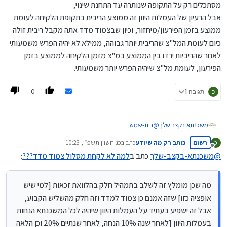
מסתכלים רק על התקופה שנותרה עד התחנת שינוי,
אבל הרעיון של העמלות היוון זה ממוצע הריבית בתקופת הלקיחה לעומת
ממוצע בזמן הפירעון/מיחזור, וכיון שבצמוד מדד אתה מקבל ריבית זולה
כיום לעומת המל"צ שהריבית יותר גבוהה, ממילא לא יהיה הפרש משמעותי
לאחר שהריביות ירדו בין הממוצע במ"צ מזמן הלקיחה לממוצע בזמן
הפירעון, לעומת מל"צ שיהיה הפרש יותר משמעותי.
0
כ
תגובה 1
משכנתא בקצב שלך
@
בית-שמש
דבר ראשון כמו שכבר כתב
@
כותב-רק-מה-שיודע
הפוסט שלך
רשום
כותב רק מה שיודע
כתב ב
כג חשוון תשפ״ו, 10:23
כ
לא רלוונטי לגבי שתי שלישי המשכנתא שאינם במסלולי
נערך לאחרונה על ידי
מנותק
קבועות ששם העמלות היוון יחסית מזעריות.
@
משכנתא-בקצב-שלך
כתב ב
למה לא לקחת מסלול צמוד מדד???
:
זה יכול להיות רלוונטי רק לשליש הקבוע שבו אמנם כשתיקח
קל"צ יהיה עמלות היוון באם הריביות ירדו, אך עדיין זה לא
סיבה לקחת צמוד מדד מפני שההפרש בריביות עומד רק על
מה שכן מומלץ זה לשלב בתמהיל חלק בהלוואת זכאות [למי שיש
סדר גודל של 2% לטובת הצמוד מדד בעוד שהאינפלציה
אופציה כזו] שזה אמנם כן צמוד למדד וזה חלק מהשליש הקבוע,
כמעט תמיד עולה בקצב גבוה יותר.
אבל זה ישפיע בעתיד על העמלות היוון שיהיה לכל המשכנתא הנחות
מה שכן מומלץ זה לשלב בתמהיל חלק בהלוואת זכאות [למי
שיש אופציה כזו] שזה אמנם כן צמוד למדד וזה חלק
בעמלות היוון [לאחר שנה 10% הנחה, לאחר שנתיים 20% וכן הלאה