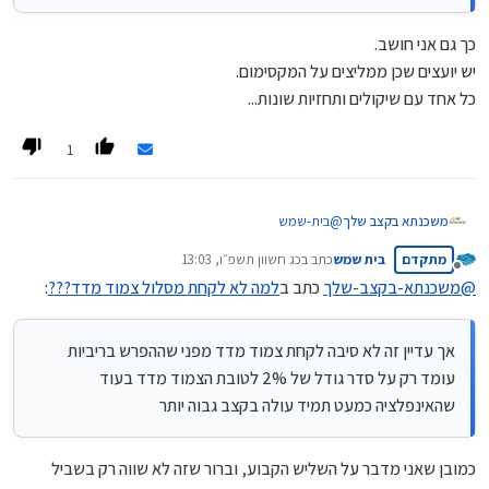
היוון [לאחר שנה 10% הנחה, לאחר שנתיים 20% וכן
הלאה עד ל-40% הנחה]
כך גם אני חושב.
יש יועצים שכן ממליצים על המקסימום.
כל אחד עם שיקולים ותחזיות שונות...
1
משכנתא בקצב שלך
@
בית-שמש
דבר ראשון כמו שכבר כתב
@
כותב-רק-מה-שיודע
הפוסט שלך
מתקדם
בית שמש
כתב ב
כג חשוון תשפ״ו, 13:03
לא רלוונטי לגבי שתי שלישי המשכנתא שאינם במסלולי
נערך לאחרונה על ידי
מנותק
קבועות ששם העמלות היוון יחסית מזעריות.
@
משכנתא-בקצב-שלך
כתב ב
למה לא לקחת מסלול צמוד מדד???
:
זה יכול להיות רלוונטי רק לשליש הקבוע שבו אמנם כשתיקח
קל"צ יהיה עמלות היוון באם הריביות ירדו, אך עדיין זה לא
סיבה לקחת צמוד מדד מפני שההפרש בריביות עומד רק על
אך עדיין זה לא סיבה לקחת צמוד מדד מפני שההפרש בריביות
סדר גודל של 2% לטובת הצמוד מדד בעוד שהאינפלציה
עומד רק על סדר גודל של 2% לטובת הצמוד מדד בעוד
כמעט תמיד עולה בקצב גבוה יותר.
שהאינפלציה כמעט תמיד עולה בקצב גבוה יותר
מה שכן מומלץ זה לשלב בתמהיל חלק בהלוואת זכאות [למי
שיש אופציה כזו] שזה אמנם כן צמוד למדד וזה חלק
מהשליש הקבוע, אבל זה ישפיע בעתיד על העמלות היוון
כמובן שאני מדבר על השליש הקבוע, וברור שזה לא שווה רק בשביל
שיהיה לכל המשכנתא הנחות בעמלות היוון [לאחר שנה 10%