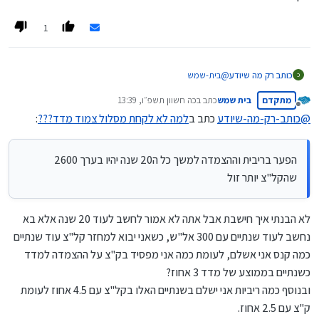
1
כותב רק מה שיודע
@
בית-שמש
כ
אם הבנתי את כוונתך אתה מתכוון שעדיף לקחת את כל השליש
מתקדם
בית שמש
כתב ב
כה חשוון תשפ״ו, 13:39
שחייב להיות קבוע בק"צ למרות שייצא שביחד עם המדד
נערך לאחרונה על ידי
מנותק
הריבית תהיה גבוהה בכאחוז יותר מהקל"צ וכן שהקרן עצמה
@
כותב-רק-מה-שיודע
כתב ב
למה לא לקחת מסלול צמוד מדד???
:
תתייקר. כי עדיף עכשיו לשלם יקר כדי לא לשלם קנס גבוה
בעתיד.
האמת זה נשמע טוב.
הפער בריבית וההצמדה למשך כל ה20 שנה יהיו בערך 2600
ניסיתי לעשות חשבון.
שהקל"צ יותר זול
חישבתי לפי 300000 במסלול הקבוע. ולפי זה שעוד שנתיים
יהיה אפשר להשיג קל"צ 3.5 וממילא הממוצע יהיה בערך 4.
לעומת 4.5 של עכשיו. עם מדד 3.2. וק"צ 2.5. (אחרי שקצת
לא הבנתי איך חישבת אבל אתה לא אמור לחשב לעוד 20 שנה אלא בא
בריבית זכאות שיגרום הנחה 20% בעמלת פירעון.). למשך 20
נחשב לעוד שנתיים עם 300 אל"ש, כשאני יבוא למחזר קל"צ עוד שנתיים
שנה.
הפער בריבית וההצמדה למשך כל ה20 שנה יהיו בערך 2600
כמה קנס אני אשלם, לעומת כמה אני מפסיד בק"צ על ההצמדה למדד
שהקל"צ יותר זול. (136600 לעומת 134000).
כשנתיים בממוצע של מדד 3 אחוז?
וכל זה בהנחה שבאמת בעוד שנתיים כבר ירדו הריביות באחוז
ובנוסף כמה ריביות אני ישלם בשנתיים האלו בקל"צ עם 4.5 אחוז לעומת
מהיום.
יתכן שהירידה תהיה מהירה יותר ויתכן שאיטית יותר. (לפני
ק"צ עם 2.5 אחוז.
כשנתיים וחצי כל הציפיות היו לירידה מהירה ובסוף הגיעה