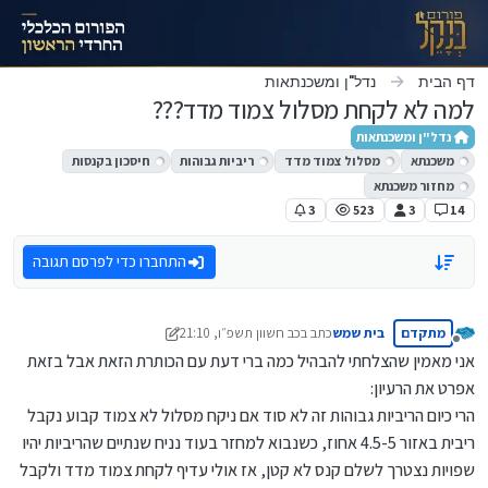
ילוג לתוכן
דף הבית
נדל"ן ומשכנתאות
למה לא לקחת מסלול צמוד מדד???
נדל"ן ומשכנתאות
משכנתא
מסלול צמוד מדד
ריביות גבוהות
חיסכון בקנסות
מחזור משכנתא
3
523
3
14
התחברו כדי לפרסם תגובה
מתקדם
בית שמש
כתב ב
כב חשוון תשפ״ו, 21:10
נערך לאחרונה על ידי מונטיפיורי
מנותק
אני מאמין שהצלחתי להבהיל כמה ברי דעת עם הכותרת הזאת אבל בזאת
אפרט את הרעיון:
הרי כיום הריביות גבוהות זה לא סוד אם ניקח מסלול לא צמוד קבוע נקבל
ריבית באזור 4.5-5 אחוז, כשנבוא למחזר בעוד נניח שנתיים שהריביות יהיו
שפויות נצטרך לשלם קנס לא קטן, אז אולי עדיף לקחת צמוד מדד ולקבל