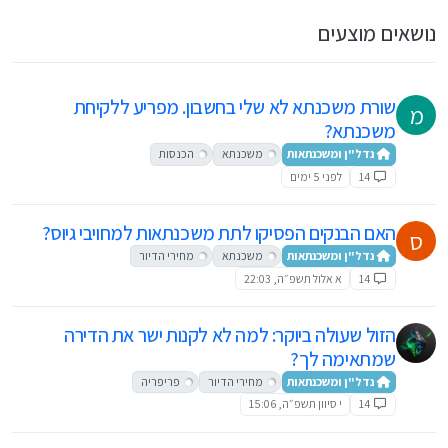
נושאים מוצעים
שורת משכנתא לא שלי בחשבון. מפריע ללקיחת
מ
משכנתא?
נדל"ן ומשכנתאות
משכנתא
הכנסות
14
לפני 5 ימים
האם הבנקים הפסיקו לתת משכנתאות למחויבי גיוס?
ס
נדל"ן ומשכנתאות
משכנתא
מחירי הדיור
14
א אלול תשפ״ה, 22:03
הזול שעולה ביוקר: למה לא לקנות ישר את הדירה
שמתאימה לך?
נדל"ן ומשכנתאות
מחירי הדיור
פריפריה
14
י סיוון תשפ״ה, 15:06