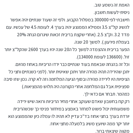
האמת זה נשמע טוב.
ניסיתי לעשות חשבון.
חישבתי לפי 300000 במסלול הקבוע. ולפי זה שעוד שנתיים יהיה אפשר
להשיג קל"צ 3.5 וממילא הממוצע יהיה בערך 4. לעומת 4.5 של עכשיו. עם
מדד 3.2. וק"צ 2.5. (אחרי שקצת בריבית זכאות שיגרום הנחה 20%
בעמלת פירעון.). למשך 20 שנה.
הפער בריבית וההצמדה למשך כל ה20 שנה יהיו בערך 2600 שהקל"צ יותר
זול. (136600 לעומת 134000).
וכל זה בהנחה שבאמת בעוד שנתיים כבר ירדו הריביות באחוז מהיום.
יתכן שהירידה תהיה מהירה יותר ויתכן שאיטית יותר. (לפני כשנתיים וחצי כל
הציפיות היו לירידה מהירה ובסוף הגיעה המלחמה וזה לא קרה. נכון שזו סיבה
ספציפית אבל גם המלחמה אחרי הקורונה היה תלוש מהמציאות.)
כמהמר. תבחר אם כדאי לך.
רק קח בחשבון שאדם שעוקב אחרי מחיר הריביות ורואה שיש ירידה
משמעותית יכול פשוט למחזר באמצע במיחזור פנימי כך שכשהריבית
יורדת בערך בחצי אחוז בד"כ עדיין לא תהיה לו עמלה כיון שהממוצע הוא
יותר יקר ממה שיועץ משיג בלמעלה מחצי אחוז.
מקווה שיצאתי ברור.