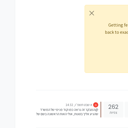
Getting fe
back to exac
א שבט תשפ״ו, 14:32
262
מ
@המבקר זה נראה כמו קוד פנימי של המשרד
צפיות
שהגיע אליך בטעות, אולי האות הראשונה בשם של
הפקיד והמספר עובד שלו או משהו כזה.