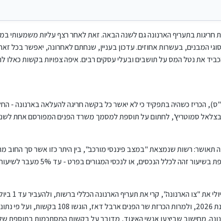
ריגות בתעריף הארנונה גם לשנה הבאה. זאת לאחר רצף עליות משמעותי במי
 סוגי המבנים, בעשרות אחוזים. עדכון בעניין, שנחתם לאחרונה, יאפשר בכל זאת
ם, להעלות את התעריף בשנת 2026, ולהכביד את נטל המס על תושבים ובעלי עסקים רבים. איפה צפויות בקשו
, הכריז כשהיה בתפקיד כי לא יאשר כל בקשה חריגה להעלאה בארנונה - החל
ר בצלאל סמוטריץ', לחתום על תוספת למסמך משרד הפנים המפורסם אחת לשנה
הנכסים, או לנכסי המגורים בפרט - עד 5% מעבר לשיעור העדכון השנתי האוטומטי.
בכל שנה נדרשות הרשויו
לאישור חריג בארנונה לשנה העוקבת. לקראת שנת 2026, ולמרות הכרזת