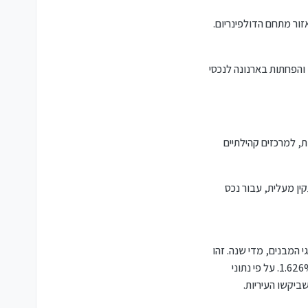
והפחתות בארנונה לנכסי
, למרכזים קהילתיים
ין מעלית, עבור נכס
 המבנים, מדי שנה. זהו
עדכון אשר תלוי בעלייה במדד המחירים לצרכן ובמדד השכר הציבורי, וב־2026 הוא יעלה את תעריף הארנונה בכל הארץ בעוד 1.626%. על פי נתוני