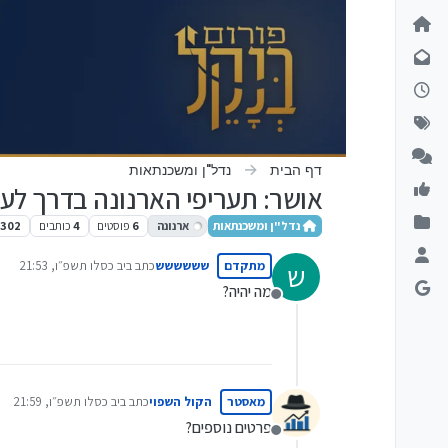
ילוג לתוכן
דף הבית
נדל"ן ומשכנתאות
אושר: תעריפי הארנונה בדרך לע
נדל"ן ומשכנתאות
ארנונה
6
פוסטים
4
כותבים
302
מתקדם
שששששש
כתב ב
יב כסלו תשפ״ו, 21:53
ש
נערך לאחרונה על ידי
מה יהיה?
מנותק
מאסטר
הקול השפוי
כתב ב
יב כסלו תשפ״ו, 21:59
נערך לאחרונה על ידי
פרטים נוספים?
מנותק