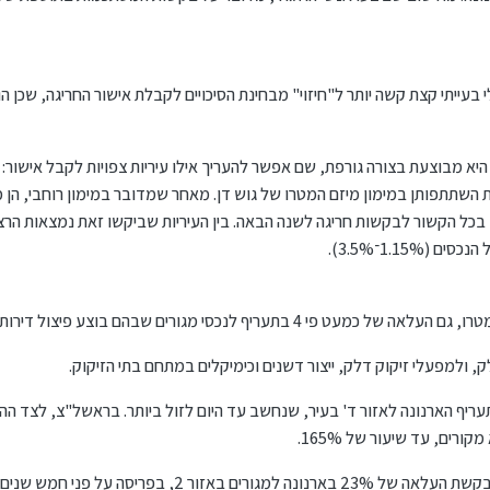
עייתי קצת קשה יותר ל"חיזוי" מבחינת הסיכויים לקבלת אישור החריגה, שכן הוא
 מבוצעת בצורה גורפת, שם אפשר להעריך אילו עיריות צפויות לקבל אישור: ר
 השתתפותן במימון מיזם המטרו של גוש דן. מאחר שמדובר במימון רוחבי, הן
בכל הקשור לבקשות חריגה לשנה הבאה. בין העיריות שביקשו זאת נמצאות הרצל
1.15־3.5%).
ף לנכסי מגורים שבהם בוצע פיצול דירות לא חוקי.
ולמפעלי זיקוק דלק, ייצור דשנים וכימיקלים במתחם בתי הזיקוק.
שלים מתבקשת העלאה של עד 38.57% בתעריף הארנונה לאזור ד' בעיר, שנחשב עד היום לזול ביותר. בראשל"
ים, עד שיעור של 165%.
ור 2, בפריסה על פני חמש שנים.