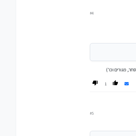
#4
ר, מגורים וכו')
1
#5