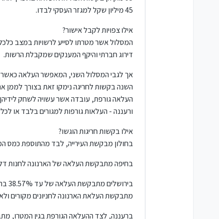
45 מיליון שקל למגזר העסקי לבדו.
אילו צפויות לקבל אישור?
המסלול אשר מטרתו לסייע לרשויות במצב כלכלי ב
דירוג חברתי והיקף המענקים שמקבלת הרשות.
אך לגבי המסלול השני, המאפשר העלאה כאשר היא
השנה בקשות לחריגה נימקו זאת בצורך לממן את
העלאה גורפת, עובדה אשר עשויה לשחק לידיהן 
ורעננה - העלאות גורפות למגורים בלבד או לכלל הנכסים (%
אילו בקשות חריגות הוגשו?
בחולון מבקשת העירייה, לבד מהתוספת כמס המטרו, גם העלאה של כמעט פי 4 בתערי
בחיפה מתבקשת העלאה של הארנונה לחנות דלק, 
בירו
מתבקשת העלאת הארנונה לחניונים מקורים ולא מקור
ברעננה, לצד ההעלאה הגורפת בגין המטרו, מתבקשת העלאה של 23% בארנונה למגורים באז