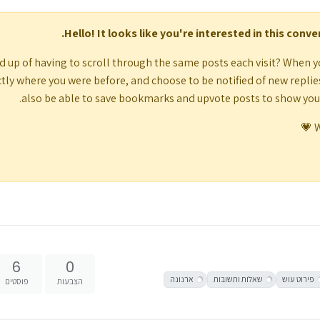
Hello! It looks like you're interested in this conv
d up of having to scroll through the same posts each visit? When y
tly where you were before, and choose to be notified of new replies (
also be able to save bookmarks and upvote posts to show yo
W
6
0
פירוט עוש
שאלות ותשובות
ארנונה
הצבעות
פוסטים