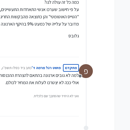
כמה כל זה עולה לנו?
מדובר על עלייה של כמעט 9% בהיקף הארנונה שנגבית בישראל, בתוך שלוש שנים בלבד ובתקופת מלחמה ממושכת.
גלובס
מתקדם
פושט רגל מרמה ד'
כתב ב
יד כסלו תשפ״ו, 08:30
פ
נערך לאחרונה על י
למה לא גובים ארנונה בהתאם להצהרת ההכנסו
מנותק
אולי ככה לא יצטרכו לעלות את המחיר לכולם.
ואני לא היחיד שהסתבך שם כלכלית.