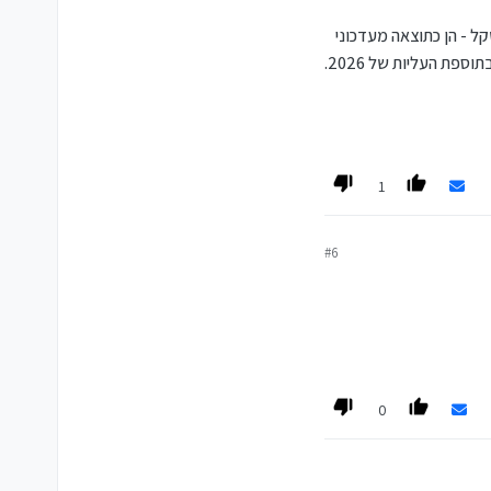
בשנתיים האחרונות לבדן עלה חיוב הארנונה הכולל בישראל בכ־3.1 מיליארד שקל - הן כתוצאה מעדכוני
"הטייס האוטומטי" והן כתוצאה מהבקשות החריגות שאושרו לרשויות - והצפי הוא שהעלייה הזו תסתכם ביותר מ־4 מיליארד שקל בתוספת העליות של 2026.
1
#6
0