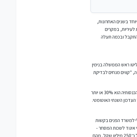
וחד בשנים האחרונות,
 לעיריות, במקרים
ת כאלו להתקבל ובכמה תעלה
יטו ראש הממשלה בנימין
, "קווים מנחים לבדיקת
בתוספת מצוינים שני מצבים שבהם העלאה חריגה תאושר: רשות שנמצאת "במצב פיננסי מורכב", בין היתר כזו אשר סך החוב מהכנסותיה הוא 30% או יותר
ת המקומיות לאשר עד יולי את "צו הארנונה", קרי את תעריף הארנונה הכללי ברשות, ולהעביר עד 1 ביולי למשרד הפנים בקשות
 שר הפנים ארבל דאז, הוגשו 108 בקשות, ועל פי נתוני איגוד לשכות המסחר -
95 מהן הן בקשות הכוללות העלאה בתעריף הארנונה. מחישוב שביצעו אנשי האיגוד, מדובר על בקשות המסתכמות בתוספת של כ־250 מיליון שקל, מהם