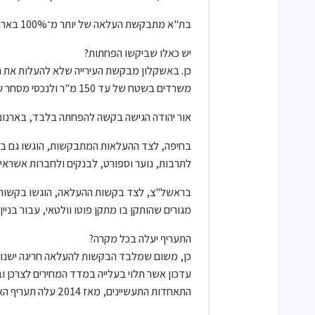
בת"א מתבקשת העלאה של יותר מ־100% בארנונה לנכסי מגורים ששטחם יותר מ־140 מ"ר ונמצאים מערבית לרחוב הירקון ובאזור מתחם הדולפינריום.
יש כאלו שביקשו הפחתות?
כן. באשקלון מבקשת העירייה שלא להעלות את ת
משרדים בשטח של עד 150 מ"ר ולנכסי מסחר עד 200 מ"ר.
אור יהודה הגישה בקשה להפחתה בלבד, בארנונה ל
בחיפה, לצד ההעלאות המתבקשות, הוגשו גם בקש
לתרבות, נוער וספורט, לבנקים ולחברות אשראי.
בראשל"צ, לצד בקשות ההעלאה, הוגשו בקשות גם 
מגורים שהותקן בו מתקן פוטו וולטאי, עבור בניין
התעריף יעלה בכל מקרה?
כן, משום שמלבד הבקשות להעלאה חריגה ישנו "ה
התאחדות התעשיינים, מאז 2014 עלה תעריף הארנונה רק בשל אותו "טייס אוטומטי" בכמעט 30% - עוד לפני העליות החריגות שביקשו העיריות.