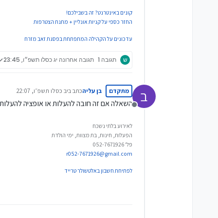
קונים באינטרנט? זה בשבילכם!
החזר כספי על קניות אונליין + מתנת הצטרפות
עדכונים על הקהילה המתפתחת בפסגת זאב מזרח
ש
תגובה 1
תגובה אחרונה
יג כסלו תשפ״ו, 23:45
מתקדם
בן עליה
כתב ב
יב כסלו תשפ״ו, 22:07
ב
נערך לאחרונה על ידי
השאלה אם זה חובה להעלות או אופציה להעלות ו
מנותק
לאירוע בלתי נשכח
הפעלות, חינות, בת מצוות, ימי הולדת
פל' 052-7671926
r052-7671926@gmail.com
לפתיחת חשבון באלטשולר טרייד