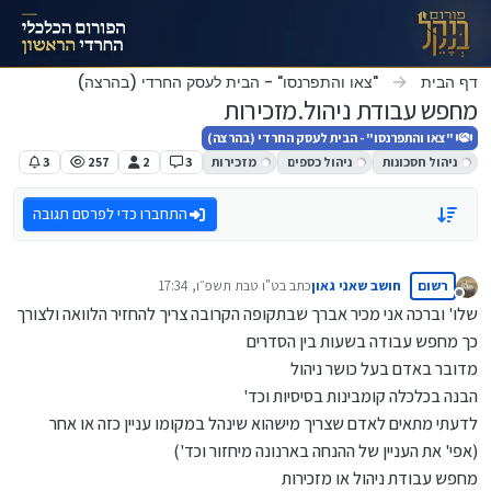
ילוג לתוכן
דף הבית
"צאו והתפרנסו" - הבית לעסק החרדי (בהרצה)
מחפש עבודת ניהול.מזכירות
"צאו והתפרנסו" - הבית לעסק החרדי (בהרצה)
ניהול חסכונות
ניהול כספים
מזכירות
3
2
257
3
התחברו כדי לפרסם תגובה
רשום
חושב שאני גאון
כתב ב
ט"ו טבת תשפ״ו, 17:34
נערך לאחרונה על ידי
מנותק
שלו' וברכה אני מכיר אברך שבתקופה הקרובה צריך להחזיר הלוואה ולצורך
כך מחפש עבודה בשעות בין הסדרים
מדובר באדם בעל כושר ניהול
הבנה בכלכלה קומבינות בסיסיות וכד'
לדעתי מתאים לאדם שצריך מישהוא שינהל במקומו עניין כזה או אחר
(אפי' את העניין של ההנחה בארנונה מיחזור וכד')
מחפש עבודת ניהול או מזכירות