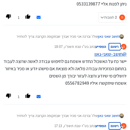
ניתן לפנות אליי 0533139877
1
ה
2 תגובות
חושב שאני גאון
שלו' וברכה אני מכיר אברך שבתקופה הקרובה צריך להחזיר
הלוואה ולצורך כך מחפש עבודה בשעות בין הסדרים
רשום
המסייע
כתב ב
ט"ו טבת תשפ״ו, 18:07
ה
מדובר באדם בעל כושר ניהול
נערך לאחרונה על ידי
מנותק
הבנה בכלכלה קומבינות בסיסיות וכד'
@
חושב-שאני-גאון
לדעתי מתאים לאדם שצריך מישהוא שינהל במקומו עניין כזה או
יישר כח על האשכול החדש אשמח גם לחיפוש עבודה לאשה שרוצה לעבוד
אחר
בתחום המזכירות עבודה מלאה ולא מוצאת אם מישהו יודע או מכיר באיזור
(אפי' את העניין של ההנחה בארנונה מיחזור וכד')
מחפש עבודת ניהול או מזכירות
ירושלים מי שיודע ורוצה לעזור יבורך מן השמים
ניתן לפנות אליי 0533139877
אשמח שיתקשרו איליו 0556782949
1
חושב שאני גאון
שלו' וברכה אני מכיר אברך שבתקופה הקרובה צריך להחזיר
הלוואה ולצורך כך מחפש עבודה בשעות בין הסדרים
רשום
המסייע
כתב ב
ט"ז טבת תשפ״ו, 17:13
ה
מדובר באדם בעל כושר ניהול
נערך לאחרונה על ידי
מנותק