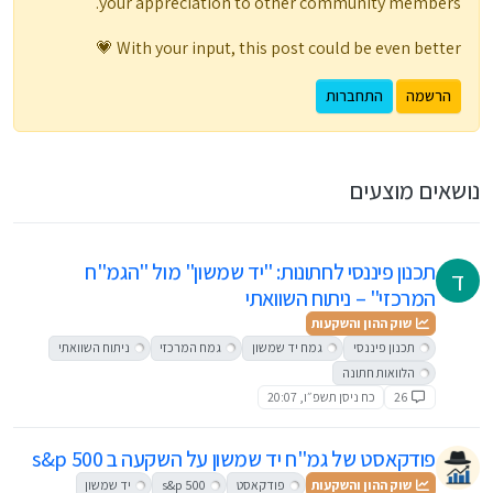
your appreciation to other community members.
With your input, this post could be even better 💗
הרשמה
התחברות
נושאים מוצעים
תכנון פיננסי לחתונות: "יד שמשון" מול "הגמ"ח
ד
המרכזי" – ניתוח השוואתי
שוק ההון והשקעות
תכנון פיננסי
גמח יד שמשון
גמח המרכזי
ניתוח השוואתי
הלוואות חתונה
26
כח ניסן תשפ״ו, 20:07
פודקאסט של גמ"ח יד שמשון על השקעה ב s&p 500
שוק ההון והשקעות
פודקאסט
s&p 500
יד שמשון