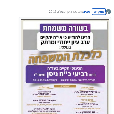
מתקדם
אביב
כתב ב
כד ניסן תשפ״ו, 20:12
א
נערך לאחרונה על ידי
מנותק