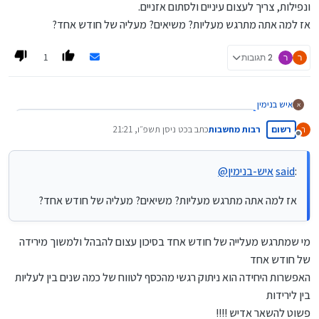
ונפילות, צריך לעצום עיניים ולסתום אזניים.
אז למה אתה מתרגש מעליות? משיאים? מעליה של חודש אחד?
1
ר
ר
2 תגובות
איש בנימין
א
:
said
דוד-גולדברג
@
רשום
רבות מחשבות
כתב ב
כט ניסן תשפ״ו, 21:21
ר
נערך לאחרונה על ידי
מנותק
המדד קרוב לשיא של כל הזמנים
:
said
איש-בנימין
@
:
said
דוד-גולדברג
@
אז למה אתה מתרגש מעליות? משיאים? מעליה של חודש אחד?
הבורסה האמריקאית ממשיכה לעלות. שוק המניות הוסיף
אבל הסבירו לי כל הזמן שבהשקעה לטווח ארוך אין מה להתרגש
לעצמו מתחילת החודש 6 טריליון דולר
מירידות ונפילות, צריך לעצום עיניים ולסתום אזניים.
אז למה אתה מתרגש מעליות? משיאים? מעליה של חודש אחד?
מי שמתרגש מעלייה של חודש אחד בסיכון עצום להבהל ולמשוך מירידה
של חודש אחד
האפשרות היחידה הוא ניתוק רגשי מהכסף לטווח של כמה שנים בין לעליות
בין לירידות
פשוט להשאר אדיש !!!!