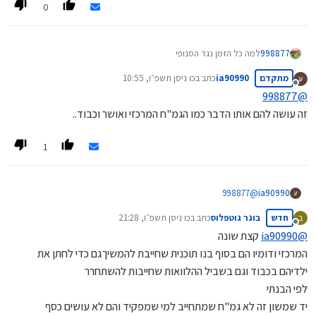
0
998877
למה כל הזמן נגד הסנופי
מה זה עושה להם רע ?
מתקדם
ia90990
כתב ב
כו ניסן תשפ״ו, 10:55
נערך לאחרונה על ידי
מנותק
998877
@
זה עושה להם אותו הדבר כמו הגמ"ח המרכזי ואושר וכבוד..
1
998877
@
ia90990
זה עושה להם אותו הדבר כמו הגמ"ח המרכזי ואושר וכבוד..
חדש
בוגר גוטפלוס
כתב ב
כו ניסן תשפ״ו, 21:28
ב
נערך לאחרונה על ידי
מנותק
@
ia90990
קצת שונה
המרכזי ודומיו הם בסוף בנו תוכנית שחייבת להמשיךגם כדי לחתן את
ילדיהם בכבוד וגם בשביל ההלוואות שחייבות להשתחרר
לפי הבנתי
יד שמשון זה לא גמ"ח שמתחייב למי שמפקיד והם לא עושים כסף