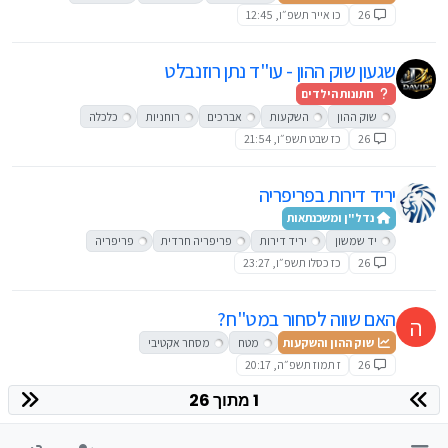
26
כו אייר תשפ״ו, 12:45
שגעון שוק ההון - עו"ד נתן רוזנבלט
חתונות הילדים
שוק ההון
השקעות
אברכים
רוחניות
כלכלה
26
כז שבט תשפ״ו, 21:54
יריד דירות בפריפריה
נדל"ן ומשכנתאות
יד שמשון
יריד דירות
פריפריה חרדית
פריפריה
26
כז כסלו תשפ״ו, 23:27
האם שווה לסחור במט"ח?
ה
שוק ההון והשקעות
מטח
מסחר אקטיבי
26
ז תמוז תשפ״ה, 20:17
1 מתוך 26