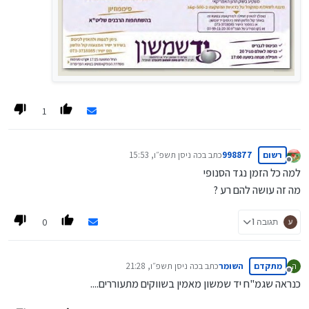
1
רשום
998877
כתב ב
כה ניסן תשפ״ו, 15:53
נערך לאחרונה על ידי
מנותק
למה כל הזמן נגד הסנופי
מה זה עושה להם רע ?
0
תגובה 1
מתקדם
השומר
כתב ב
כה ניסן תשפ״ו, 21:28
ה
נערך לאחרונה על ידי
מנותק
כנראה שגמ"ח יד שמשון מאמין בשווקים מתעוררים....