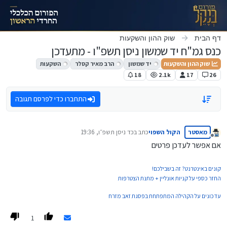
ילוג לתוכן
דף הבית
שוק ההון והשקעות
כנס גמ"ח יד שמשון ניסן תשפ"ו - מתעדכן
שוק ההון והשקעות
יד שמשון
הרב מאיר קסלר
השקעות
18
2.1k
17
26
התחברו כדי לפרסם תגובה
מאסטר
הקול השפוי
כתב ב
כד ניסן תשפ״ו, 19:36
נערך לאחרונה על ידי
מנותק
אם אפשר לעדכן פרטים
קונים באינטרנט? זה בשבילכם!
החזר כספי על קניות אונליין + מתנת הצטרפות
עדכונים על הקהילה המתפתחת בפסגת זאב מזרח
1