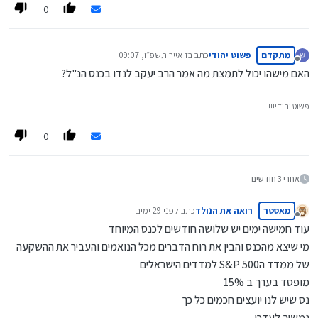
0
מתקדם
פשוט יהודי
כתב ב
ז אייר תשפ״ו, 09:07
נערך לאחרונה על ידי
מנותק
האם מישהו יכול לתמצת מה אמר הרב יעקב לנדו בכנס הנ"ל?
פשוט יהודי!!!
0
אחרי 3 חודשים
מאסטר
רואה את הנולד
כתב
לפני 29 ימים
נערך לאחרונה על ידי
מנותק
עוד חמישה ימים יש שלושה חודשים לכנס המיוחד
מי שיצא מהכנס והבין את רוח הדברים מכל הנואמים והעביר את ההשקעה
של ממדד הS&P 500 למדדים הישראלים
מופסד בערך ב 15%
נס שיש לנו יועצים חכמים כל כך
נמשיך לעדכן