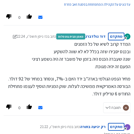
עדכונים על הקהילה המתפתחת בפסגת זאב מזרח
0
מתקדם
דוד גולדברג
כתב ב
כז ניסן תשפ״ו, 22:24
ד
מאמן מבית גוט פלוס
נערך לאחרונה על ידי ארגון בנקל
מנותק
המדד קרוב לשיא של כל הזמנים
ובכנס יסבירו שזה בכלל לא לא שווה להשקיע
שנה שעברה הכנס היה בזמן של משבר זה היה נשמע רציני
הפעם זה יהיה מגוכח.
מחיר הנפט הגולמי בארה"ב ירד היום ב-7%, ונסחר במחיר של 92 דולר.
הבורסה האמריקאית ממשיכה לעלות. שוק המניות הוסיף לעצמו מתחילת
החודש 6 טריליון דולר.
0
א
תגובה 1
מתקדם
רק יגיעה בתורה
כתב ב
כח ניסן תשפ״ו, 21:22
נערך לאחרונה על ידי
מנותק