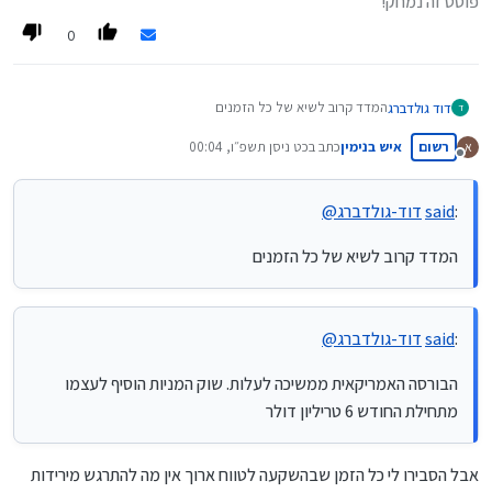
פוסט זה נמחק!
0
המדד קרוב לשיא של כל הזמנים
דוד גולדברג
ד
ובכנס יסבירו שזה בכלל לא לא שווה להשקיע
רשום
איש בנימין
כתב ב
כט ניסן תשפ״ו, 00:04
א
שנה שעברה הכנס היה בזמן של משבר זה היה נשמע רציני
מחיר הנפט הגולמי בארה"ב ירד היום ב-7%, ונסחר במחיר של 92
נערך לאחרונה על ידי
מנותק
הפעם זה יהיה מגוכח.
דולר. הבורסה האמריקאית ממשיכה לעלות. שוק המניות הוסיף לעצמו
מתחילת החודש 6 טריליון דולר.
:
said
דוד-גולדברג
@
המדד קרוב לשיא של כל הזמנים
:
said
דוד-גולדברג
@
הבורסה האמריקאית ממשיכה לעלות. שוק המניות הוסיף לעצמו
מתחילת החודש 6 טריליון דולר
אבל הסבירו לי כל הזמן שבהשקעה לטווח ארוך אין מה להתרגש מירידות