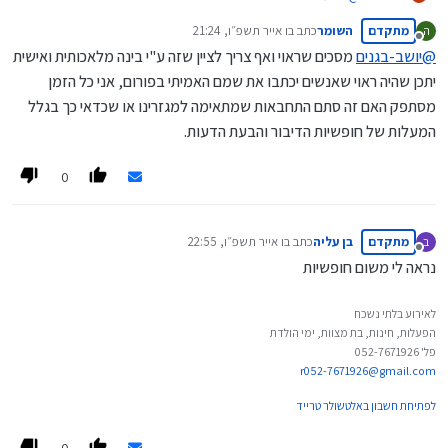
א. לפי הנראה לא ירחק היום שתתקשה להבחין בין בינה אמיתית
מתקדם
השומר
כתב ב
ו אייר תשפ״ו, 21:24
ה
כהגדרתך לבינה מלאכותית,
נערך לאחרונה על ידי
מנותק
ב. הוא באמת לא יכול לצפות עתיד אך הוא יכול לדעת מה אנשים רבים
@
יושב-בגנים
מסכים שראוי ואף צריך לציין שזה ע"י בינה מלאכותית ואישית
וחכמים צופים לעתיד
יתכן שהיה ראוי שאנשים יכתבו את שמם האמיתי בפורום, אני כל הזמן
ג. המון אנשים מפרסמים דעות שוגעות לעובדות שנוגעות לעבר, ובזה
מסתפק האם זה סתם התחבאות שמתאימה למגזרינו או שכדאי כך בגלל
שאלתי מדוע לא לבדוק זאת קודם בבינה. ואם הם לא עשו זאת זכותו
של המגיב להיות זה שיעשה זאת רק חשוב שיציין מה הוא שאל את
המעלות של חופשיות הדיבור והבעת הדעות.
הבינה כפי שכתבתי בהודעה קודמת.
0
מתקדם
בן עליה
כתב ב
ו אייר תשפ״ו, 22:55
ב
נערך לאחרונה על ידי
מנותק
נראה לי משום חופשיות
לאירוע בלתי נשכח
הפעלות, חינות, בת מצוות, ימי הולדת
פל' 052-7671926
r052-7671926@gmail.com
לפתיחת חשבון באלטשולר טרייד