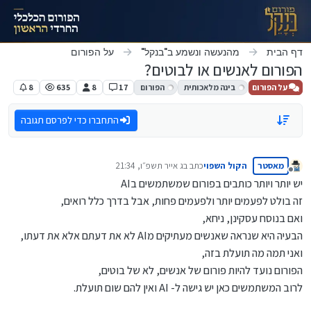
ילוג לתוכן
דף הבית
מהנעשה ונשמע ב"בנקל"
על הפורום
הפורום לאנשים או לבוטים?
על הפורום
בינה מלאכותית
הפורום
17
8
635
8
התחברו כדי לפרסם תגובה
מאסטר
הקול השפוי
כתב ב
ג אייר תשפ״ו, 21:34
נערך לאחרונה על ידי
מנותק
יש יותר ויותר כותבים בפורום שמשתמשים בAI
זה בולט לפעמים יותר ולפעמים פחות, אבל בדרך כלל רואים,
ואם בנוסח עסקינן, ניחא,
הבעיה היא שנראה שאנשים מעתיקים מAI לא את דעתם אלא את דעתו,
ואני תמה מה תועלת בזה,
הפורום נועד להיות פורום של אנשים, לא של בוטים,
לרוב המשתמשים כאן יש גישה ל- AI ואין להם שום תועלת.