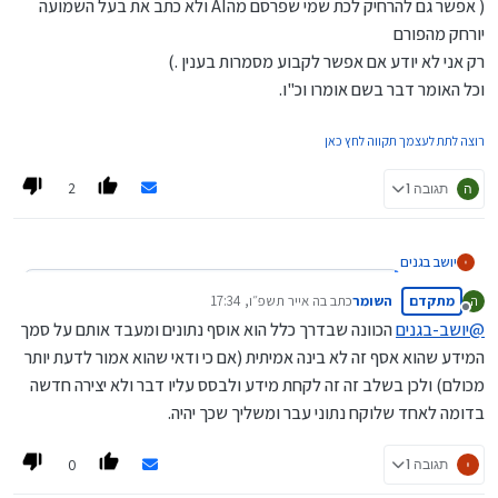
( אפשר גם להרחיק לכת שמי שפרסם מהAI ולא כתב את בעל השמועה
יורחק מהפורם
רק אני לא יודע אם אפשר לקבוע מסמרות בענין .)
וכל האומר דבר בשם אומרו וכ"ו.
רוצה לתת לעצמך תקווה לחץ כאן
2
ה
תגובה 1
יושב בגנים
:
said
שששששש
@
מתקדם
השומר
כתב ב
ה אייר תשפ״ו, 17:34
ה
נערך לאחרונה על ידי
מנותק
@
יושב-בגנים
הכוונה שבדרך כלל הוא אוסף נתונים ומעבד אותם על סמך
הAI מלא פעמים לא אומר נכון
לצערינו גם בני אנוש מלא פעמים אומרים לא נכון
המידע שהוא אסף זה לא בינה אמיתית (אם כי ודאי שהוא אמור לדעת יותר
מכולם) ולכן בשלב זה זה לקחת מידע ולבסס עליו דבר ולא יצירה חדשה
בדומה לאחד שלוקח נתוני עבר ומשליך שכך יהיה.
:
said
השומר
@
לא הבנתי את עומק דבריך.
להסתמך רק עליו זה כמו לראות רק את תשואות העבר.
0
תגובה 1