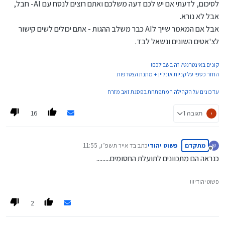
לסיכום, לדעתי אם יש לכם דעה משלכם ואתם רוצים לנסח עם AI- חבל,
אבל לא נורא.
אבל אם המאמר שייך לAI כבר משלב ההגות - אתם יכולים לשים קישור
לצ'אטים השונים ונשאל לבד.
קונים באינטרנט? זה בשבילכם!
החזר כספי על קניות אונליין + מתנת הצטרפות
עדכונים על הקהילה המתפתחת בפסגת זאב מזרח
16
תגובה 1
מתקדם
פשוט יהודי
כתב ב
ד אייר תשפ״ו, 11:55
נערך לאחרונה על ידי
מנותק
כנראה הם מתכוונים לתועלת החסומים.........
פשוט יהודי!!!
2