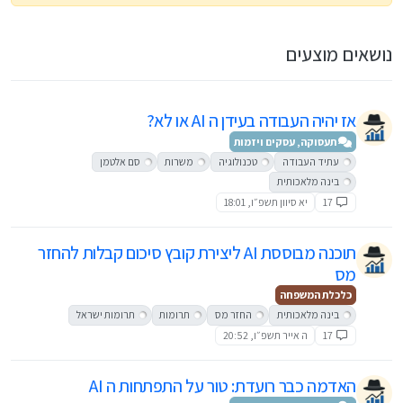
נושאים מוצעים
אז יהיה העבודה בעידן ה AI או לא?
תעסוקה, עסקים ויזמות
עתיד העבודה
טכנולוגיה
משרות
סם אלטמן
בינה מלאכותית
17
יא סיוון תשפ״ו, 18:01
תוכנה מבוססת AI ליצירת קובץ סיכום קבלות להחזר
מס
כלכלת המשפחה
בינה מלאכותית
החזר מס
תרומות
תרומות ישראל
17
ה אייר תשפ״ו, 20:52
האדמה כבר רועדת: טור על התפתחות ה AI