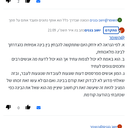
2
השומר
@
יושב-בגנים
הכוונה שבדרך כלל הוא אוסף נתונים ומעבד אותם על סמך
ה
המידע שהוא אסף זה לא בינה אמיתית (אם כי ודאי שהוא אמור לדעת יותר
מתקדם
יושב בגנים
כתב ב
ה אייר תשפ״ו, 21:09
מכולם) ולכן בשלב זה זה לקחת מידע ולבסס עליו דבר ולא יצירה חדשה
נערך לאחרונה על ידי
מנותק
בדומה לאחד שלוקח נתוני עבר ומשליך שכך יהיה.
@
השומר
א. לפי הנראה לא ירחק היום שתתקשה להבחין בין בינה אמיתית כהגדרתך
לבינה מלאכותית,
ב. הוא באמת לא יכול לצפות עתיד אך הוא יכול לדעת מה אנשים רבים
וחכמים צופים לעתיד
ג. המון אנשים מפרסמים דעות שוגעות לעובדות שנוגעות לעבר, ובזה
שאלתי מדוע לא לבדוק זאת קודם בבינה. ואם הם לא עשו זאת זכותו של
המגיב להיות זה שיעשה זאת רק חשוב שיציין מה הוא שאל את הבינה כפי
שכתבתי בהודעה קודמת.
0
יושב בגנים
@
השומר