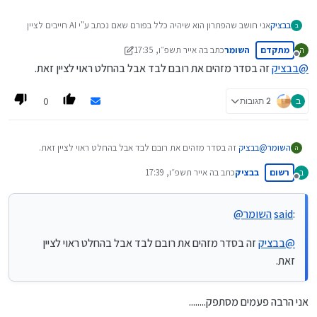
בבציק
אני חושב שהפתרון הוא שיהיה כלל בפורם שאם נכתב ע"י AI חייבים לציין
ב
זאת.
מתקדם
השומר
כתב ב
ה אייר תשפ״ו, 17:35
ה
לדעתי הסיבה הפסיכולוגית שאנשים עושים כך היא לקבל תהילה כביכול הם
נערך לאחרונה על ידי השומר
מנותק
חכמים.
@
בבציק
זה בסדר מזהים את רובם לבד אבל בהחלט ראוי לציין זאת.
ואם מציינים שזה AI גם התהילה יורדת וגם היחס לנכתב מצד משתתפי
הפורום הוא בהתאם.
0
ב
2 תגובות
( אפשר גם להרחיק לכת שמי שפרסם מהAI ולא כתב את בעל השמועה
יורחק מהפורם
רק אני לא יודע אם אפשר לקבוע מסמרות בענין .)
וכל האומר דבר בשם אומרו וכ"ו.
השומר
@
בבציק
זה בסדר מזהים את רובם לבד אבל בהחלט ראוי לציין זאת.
ה
רשום
בבציק
כתב ב
ה אייר תשפ״ו, 17:39
ב
נערך לאחרונה על ידי
מנותק
:
said
השומר
@
@
בבציק
זה בסדר מזהים את רובם לבד אבל בהחלט ראוי לציין
זאת.
אני הרבה פעמים מסתפק........