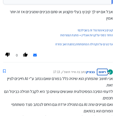
לא הבנתי את עומק דבריך.
להסתמך רק עליו זה כמו לראות רק את תשואות העבר.
אבל אם יש לך קיבוץ בעלי מקצוע או סתם מבינים שמגיבים אז זה יותר
אמין
קונים באינטרנט? זה בשבילכם!
החזר כספי על קניות אונליין + מתנת הצטרפות
עדכונים על הקהילה המתפתחת בפסגת זאב מזרח
0
רשום
בבציק
כתב ב
ה אייר תשפ״ו, 17:13
ב
נערך לאחרונה על ידי
מנותק
אני חושב שהפתרון הוא שיהיה כלל בפורם שאם נכתב ע"י AI חייבים לציין
זאת.
לדעתי הסיבה הפסיכולוגית שאנשים עושים כך היא לקבל תהילה כביכול הם
חכמים.
ואם מציינים שזה AI גם התהילה יורדת וגם היחס לנכתב מצד משתתפי
הפורום הוא בהתאם.