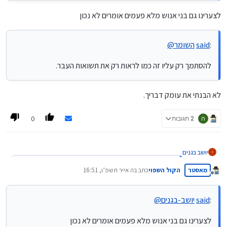
לצערינו גם בני אנוש מלא פעמים אומרים לא נכון
:
said
השומר
@
להסתמך רק עליו זה כמו לראות רק את תשואות העבר.
לא הבנתי את עומק דבריך.
0
ה
2 תגובות
יושב בגנים
:
said
שששששש
@
מאסטר
הקול השפוי
כתב ב
ה אייר תשפ״ו, 16:51
נערך לאחרונה על ידי
מנותק
הAI מלא פעמים לא אומר נכון
לצערינו גם בני אנוש מלא פעמים אומרים לא נכון
:
said
יושב-בגנים
@
לצערינו גם בני אנוש מלא פעמים אומרים לא נכון
:
said
השומר
@