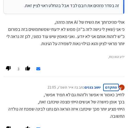
זה בסדר מזהים את רובם לבד אבל בהחלט ראוי לציין זאת.
אולי מהיכרותך את השיח של AI אתה מזהה,
כי אני (שאין לי גישה לזה ב"ה) ממש לא ידעתי שמשתמשים בזה בפורום
כ"ש לזהות אותם אני לא יודע.. ואני מאמין שיש עוד כמוני, לכן זה נראה לי
יותר מראוי לציון והוא כגילוי נאות לשמירה על הגינות.
ידע הוא כוח,
3
מתקדם
יושב בגנים
כתב ב
ה אייר תשפ״ו, 21:05
נערך לאחרונה על ידי
מנותק
לחייב כאמור אי אפשר ולזהות גם לא תמיד אפשר,
בכך אופן כיושרה של אנשים הייתי מצפה שיכתבו זאת,
הייתי מציע יותר מכך שיכתבו איזה הוראה הם נתנו לבינה שמכח זה נולדה
התשובה.