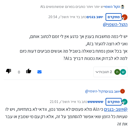
יש יותר ויותר כותבים בפורום שמשתמשים בAI
הקול השפוי
זה בולט לפעמים יותר ולפעמים פחות, אבל בדרך כלל רואים,
מתקדם
יושב בגנים
כתב ב
ד אייר תשפ״ו, 20:54
ואם בנוסח עסקינן, ניחא,
לסיכום, לדעתי אם יש לכם דעה משלכם ואתם רוצים לנסח עם AI-
נערך לאחרונה על ידי
מנותק
הבעיה היא שנראה שאנשים מעתיקים מAI לא את דעתם אלא את
חבל, אבל לא נורא.
הקול-השפוי
@
דעתו,
אבל אם המאמר שייך לAI כבר משלב ההגות - אתם יכולים לשים
ואני תמה מה תועלת בזה,
קישור לצ'אטים השונים ונשאל לבד.
יש לי כמה מחשבות בענין אך כרגע אין לי זמם לכתוב אותם,
הפורום נועד להיות פורום של אנשים, לא של בוטים,
ואני לא רוצה להעזר בAI,
לרוב המשתמשים כאן יש גישה ל- AI ואין להם שום תועלת.
אך בכל אופן נפתח בשאלה בשביל מה אנשים מביעים דעות כיום
למה לא לבדוק את נכונות דבריך בAI?
0
ש
ה
2 תגובות
הקול-השפוי
@
יושב בגנים
מתקדם
שששששש
כתב ב
ד אייר תשפ״ו, 21:01
ש
יש לי כמה מחשבות בענין אך כרגע אין לי זמם לכתוב אותם,
נערך לאחרונה על ידי
מנותק
ואני לא רוצה להעזר בAI,
@
יושב-בגנים
כי הAI מלא פעמים לא אומר נכון, וודאי לא בתחזיות, ויש לו
אך בכל אופן נפתח בשאלה בשביל מה אנשים מביעים דעות כיום
טעויות כל הזמן שאי אפשר להסתמך על זה, אלא רק עם מי שמבין או עבר
למה לא לבדוק את נכונות דבריך בAI?
את זה