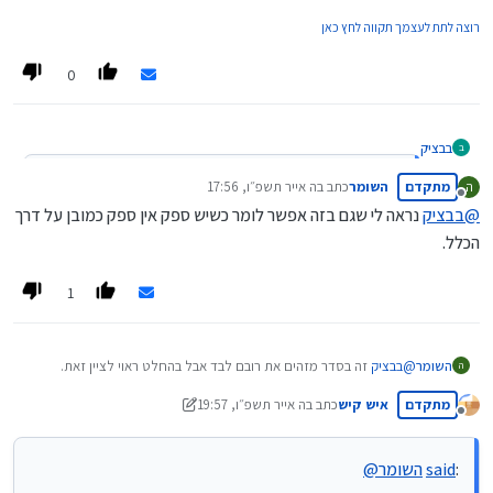
רוצה לתת לעצמך תקווה לחץ כאן
0
בבציק
ב
:
said
השומר
@
מתקדם
השומר
כתב ב
ה אייר תשפ״ו, 17:56
ה
נערך לאחרונה על ידי
מנותק
@
בבציק
נראה לי שגם בזה אפשר לומר כשיש ספק אין ספק כמובן על דרך
@
בבציק
אני הרבה פעמים מסתפק........
זה בסדר מזהים את רובם לבד אבל בהחלט ראוי לציין זאת.
הכלל.
1
השומר
@
בבציק
זה בסדר מזהים את רובם לבד אבל בהחלט ראוי לציין זאת.
ה
מתקדם
איש קיש
כתב ב
ה אייר תשפ״ו, 19:57
נערך לאחרונה על ידי איש קיש
מנותק
:
said
השומר
@