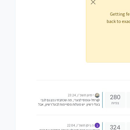
Getting fe
back to exac
י סיוון תשפ״ו, 23:24
280
@רחל-עומסי לצערי, מה שכתבתי נכון גם לגבי
צפיות
בעלי רשיון. יש מעלות מסויימות לבעל רשיון, אבל
זה לא אחד מהם. בעלי רשיון אין להם גישה ליותר
מידע על תמהיל המסלולים מאשר כלל הציבור.
חלק מהמידע נמצא באתרים של החברה -
בהצהרת מדיניות, אבל לא הכל. אין חובה לחברה
ה ניסן תשפ״ו, 22:04
324
ב
לפרט עד הסוף, בהרבה מקרים מצהירים רק על