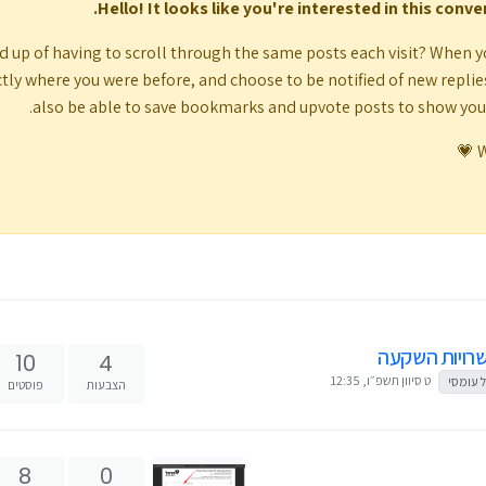
Hello! It looks like you're interested in this conv
d up of having to scroll through the same posts each visit? When y
tly where you were before, and choose to be notified of new replies (
also be able to save bookmarks and upvote posts to show yo
W
שרויות השקעה
10
4
ט סיוון תשפ״ו, 12:35
 עומסי
הצבעות
פוסטים
8
0