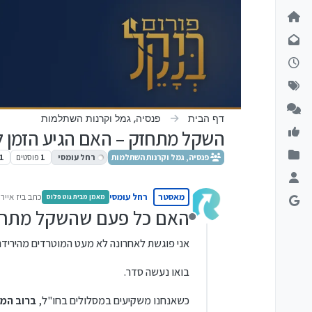
ילוג לתוכן
דף הבית
פנסיה, גמל וקרנות השתלמות
השקל מתחזק – האם הגיע הזמן ל
פנסיה, גמל וקרנות השתלמות
רחל עומסי
1
פוסטים
1
מאסטר
רחל עומסי
כתב ב
יז אייר ת
מאמן מבית גוט פלוס
נערך לאח
האם כל פעם שהשקל מתחז
מנותק
אני פוגשת לאחרונה לא מעט המוטרדים מהיריד
בואו נעשה סדר.
כשאנחנו משקיעים במסלולים בחו"ל,
ברוב המק