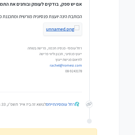
אם יש ספק, בודקים לעומק ובוחנים את התמו
הכותבת הינה יועצת פנסיונית מורשית ומתכננת פ
רחל עומסי- פנסיה חכמה, פרישה בטוחה
ייעוץ פנסיוני, תכנון וליווי פרישה
לתיאום פגישת ייעוץ
rachel@romesi.com
08-9243178
רחל עומסי
התייחס
לנושא זה ב
יז אייר תשפ״ו, 14:33