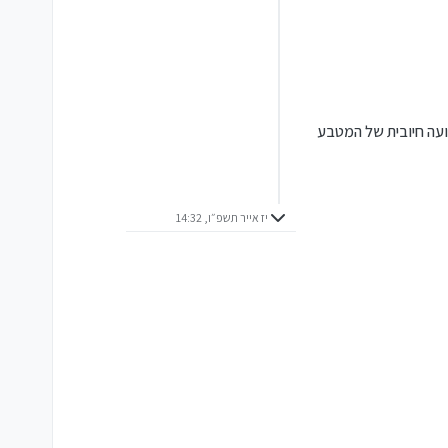
ועה חיובית של המטבע
יז אייר תשפ״ו, 14:32