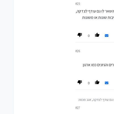
#25
השאר לו גם עודף לצדקה,
כלו לקבל אותו סכום ואף
ות שונות או משונות
נית בצורה כזו
0
#26
 והגיונים כמו ארגון
0
ו גם עודף לצדקה, אגב מכמה
בביטוח חיים אין שום
#27