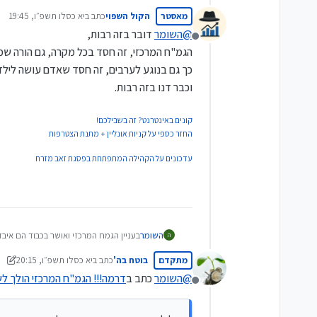
סתם שאלה שצריכים לדון בה עם ת"ח שמ
מאסטר
הקול השפוי
כתב ב
יא כסלו תשפ״ו, 19:45
יכל לעשות משהו פשוט אחר ולהרוויח אף י
נערך לאחרונה על ידי
שיש יותר ילדים היה מוסיף 30 שקל בחודש על הביטוח האם לזה יקרא חסד???
@
השומר
דובר בזה רבות,
מנותק
הגמ"ח המרכזי, זה חסד בכל מקרה, גם הורה שמח
כך גם בנוגע לערבים, זה חסד שאדם עושה לילדי
וכבר דנו בזה רבות.
קונים באינטרנט? זה בשבילכם!
החזר כספי על קניות אונליין + מתנת הצטרפות
עדכונים על הקהילה המתפתחת בפסגת זאב מזרח
השומר
בעניין הגמח המרכזי ואושר בכבוד הם איב
ה
סתם שאלה שצריכים לדון בה עם ת"ח שמ
מתקדם
בוטח בה'
כתב ב
יא כסלו תשפ״ו, 20:15
יכל לעשות משהו פשוט אחר ולהרוויח אף י
נערך לאחרונה על ידי בוטח ב
שיש יותר ילדים היה מוסיף 30 שקל בחודש על הביטוח האם לזה יקרא חסד???
@
השומר
כתב ב
דרמה!!! הגמ"ח המרכזי הולך ל
מנותק