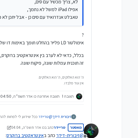
ב) אין גישה לבורסת תל אביב.
לא, צריך מכשיר עם סים,
(האדם הממוצע לא משקיע בשוק המקומי, א
אפילו iPad למשל לא נתמך,
ג) צריך אפליקציה (טאבלט עם סים או סמ
טאבלט אנדרואיד עם סים כן - אבל יתכן לא כ
עריכה: יש אפשרות לקבל מהם כל 21 יום רשימה של קודים עבור הכניסה לחשבון, ללא מכשיר חכם!
?
ד) אולי הפורטל נגיש רק באנגלית, אאל"ט
אימולטור LD פלייר בהחלט תומך באימות דו שלבי של אינטראקטיב.
יש חסרונות נוספים משמעותיים ?
בכלל, כדאי לא לערב בין אינטראקטיב ברוקרס, 
זה תוכנית עמלות שונה, פיקוח שונה.
ה' הוא האלוקים, ה' הוא האלוקים.
אין עוד מלבדו.
תגובה 1
תגובה אחרונה
כו אדר תשפ״ה, 04:50
זיבורית דידך
@
טריידר
ככל שידוע לי לפחות להתחברות ראשונ
ז
מאסטר
טריידר
כתב ב
כו אדר תשפ״ה, 04:04
נערך לאחרונה על ידי טריידר
@
זיבורית-דידך
כתב ב
אינטראקטיב ברוקרס
: