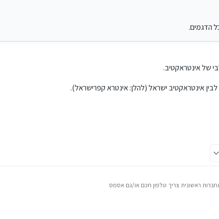
לא בקרנות סל או מניות של ארה"ב...)
ארטפון) כדי לאמת כניסה דו-שלבית לחשבון.
ל הדגמים.
.
לבין אינטראקטיב ישראל (להלן: אינטרא קפרישראל).
ית צריך טלפון חכם או/גם אסמס