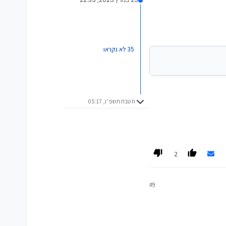
35 לא נקראו
ח טבת תשפ״ו, 05:17
2
#9