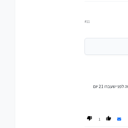
#11
(אם הבנתי נכון, רשימת הקודים תקפה יותר מ21 יום, רק שבמידה והשתמשתם כבר עם כל הקודים, הם לא מנפיקים רשימה חדשה לפני שעברו 21 יום
1