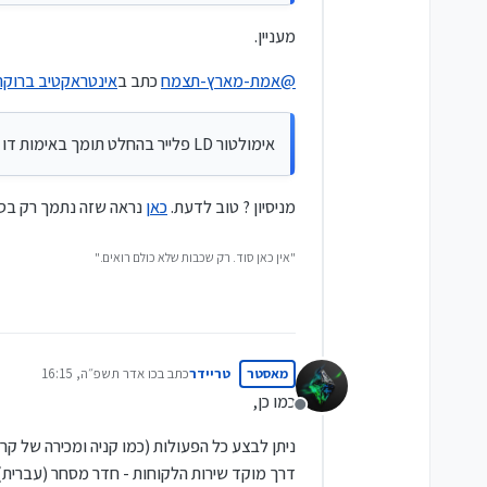
בכלל, כדאי לא לערב בין אינטראקטיב 
זה תוכנית עמלות שונה, פיקוח
מעניין.
לא, צריך מכשיר עם סים,
אפילו iPad למשל לא נתמך,
@
אמת-מארץ-תצמח
כתב ב
אינטראקטיב ברוקר
טאבלט אנדרואיד עם סים כן
אימולטור LD פלייר בהחלט תומך באימות דו שלבי של אינטראקטיב.
מניסיון ? טוב לדעת.
כאן
נראה שזה נתמך רק בסמ
"אין כאן סוד. רק שכבות שלא כולם רואים."
מאסטר
טריידר
כתב ב
כו אדר תשפ״ה, 16:15
נערך לאחרונה על ידי
כמו כן,
מנותק
ניתן לבצע כל הפעולות (כמו קניה ומכירה של קר
דרך מוקד שירות הלקוחות - חדר מסחר (עברית)