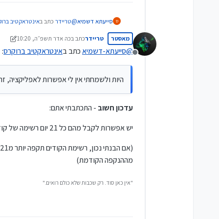
@
טריידר
כתב ב
אינטראקטיב ברו
סייעתא דשמיא
ס
מאסטר
טריידר
כתב ב
כה אדר תשפ״ה, 10:20
נערך לאחרונה על ידי טריידר
@
סייעתא-דשמיא
כתב ב
אינטראקטיב ברוקרס
:
א) לא מנכה מס במקור - למי ש
מנותק
היות ולשמחתי אין לי אפשרות לאפליקציה, זה 
אינטראקטיב ישראל מציע שירות ני
@
טריידר
כתב ב
אינטראקטיב ברו
עדכון חשוב
- התכתבתי אתם:
יש אפשרות לקבל מהם כל 21 יום רשימה של קודים עבור הכניסה לחשבון,
למה אתם לא מזכירים וממליצ
מההנקפה הקודמת)
היות ולשמחתי אין לי אפשרות לאפ
"אין כאן סוד. רק שכבות שלא כולם רואים."