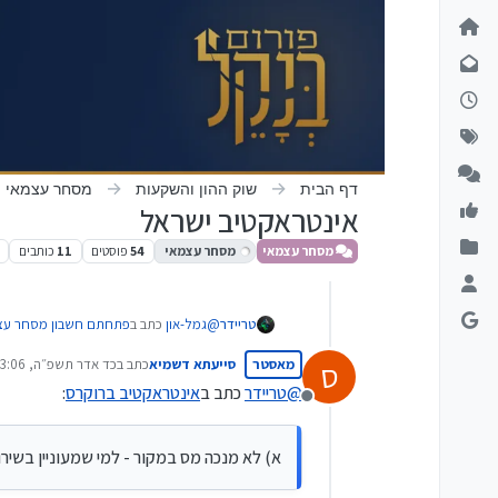
ילוג לתוכן
דף הבית
שוק ההון והשקעות
מסחר עצמאי
אינטראקטיב ישראל
מסחר עצמאי
מסחר עצמאי
54
פוסטים
11
כותבים
@
גמל-און
כתב ב
פתחתם חשבון מסחר עצמא
טריידר
מאסטר
סייעתא דשמיא
כתב ב
כד אדר תשפ״ה, 23:06
ס
נערך לאחרונה על ידי
@
טריידר
כתב ב
אינטראקטיב ברוקרס
:
מנותק
מאז פתיחת התיק, ייתכן שכדאי לשקול
גמל-און
@
ניסן-עציוני
@
א) לא מנכה מס במקור - למי שמעוניין בשירו
למה אתם לא מזכירים וממליצים להשקיע 