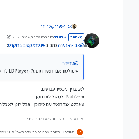
אבי ה-נערה
@
טריידר
אימולטור אנדרואיד תופס? (LDPlayer לדוגמה)
מאסטר
טריידר
כתב ב
כה אדר תשפ״ה, 07:07
נערך לאחרונה על ידי טריידר
@
אבי-ה-נערה
כתב ב
אינטראקטיב ברוקרס
:
מנותק
@
טריידר
אימולטור אנדרואיד תופס? (LDPlayer לדוגמה)
לא, צריך מכשיר עם סים,
אפילו iPad למשל לא נתמך,
טאבלט אנדרואיד עם סים כן - אבל יתכן לא כל ה
"אין כאן סוד. רק שכבות שלא כולם רואים."
א
תגובה 1
תגובה אחרונה
כה אדר תשפ״ה, 22:39