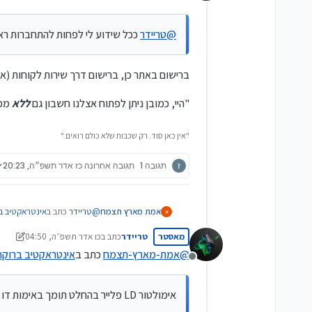
מנותק
@
טריידר
ככל שידוע לי לפחות להתחברות רא
ברישום באתר כן, ברישום דרך שירות לקוחות (אי
"היי, כמובן ניתן לפתוח אצלנו חשבון גם
ללא
מכש
"אין כאן סוד. רק שכבות שלא כולם רואים."
ז
תגובה 1
תגובה אחרונה
כז אדר תשפ״ה, 20:23
@
טריידר
כתב ב
אינטראקטיב ב
אמת מארץ תצמח
א
מאסטר
טריידר
כתב ב
כו אדר תשפ״ה, 04:50
נערך לאחרונה על ידי טריידר
@
אמת-מארץ-תצמח
כתב ב
אינטראקטיב ברוקר
@
אבי-ה-נערה
כתב ב
אינטר
מנותק
?
אימולטור LD פלייר בהחלט תומך באימות דו שלבי של אינטראקטיב.
@
טריידר
אימולטור LD פלייר בהחלט תומך באימות דו שלבי של אינטראקטיב.
אימולטור אנדרואיד תופס? (LDPlayer