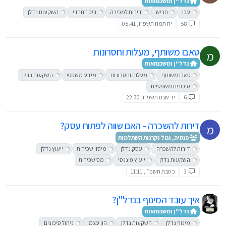
נדל"ן ומשכנתאות
עכו
חריש
דירות למכירה
ריכוז חרדי
השקעות נדלן
58
יח תמוז תשפ״ו, 05:41
טאבו משותף, מעלות וחסרונות
מ
נדל"ן ומשכנתאות
טאבו משותף
מעלות וחסרונות
מידע משפטי
השקעות נדלן
סיכונים משפטיים
6
יד שבט תשפ״ו, 22:30
דירות להשכרה - האם שווה לפתוח עסק?
מ
פנסיה, גמל וקרנות השתלמות
דירות להשכרה
עסק נדלן
מיסוי שכירות
ייעוץ נדלן
השקעות נדלן
ייעוץ פיננסי
מס שכירות
3
כ טבת תשפ״ו, 11:11
איך עובד המינוף בנדל"ן?
נדל"ן ומשכנתאות
מינוף נדלן
השקעות נדלן
הון עצמי
ניהול סיכונים