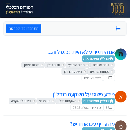
ילוג לתוכן
התחברו כדי לפרסם
אם הייתי יודע לא הייתי נכנס לזה....
נדל"ן ומשכנתאות
דירת מגורים
מרים הורביץ
חלום נדלן
בעיות מימון
לקוחות מרוצים
השקעות נדלן
3
לפני 29 ימים
מידע פשוט על השקעה בנדל"ן
א
נדל"ן ומשכנתאות
השקעות נדלן
הון עצמי
דירות להשקעה
8
כח אייר תשפ״ו, 07:18
מה עדיף עכו או חריש?
פ