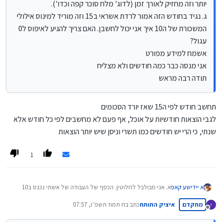
יותר וזה מחזיק לאורך זמן (לדוג' מלח סוכר קפה וכדו').
ג. נגיד בחודש הזה אמור לרדת אשראי ב15 וזה מוריד למינוס אילולי
המשכורת של ה10 איך אני יכול לחשבן. האם צריך להגיע לאיפוס ל0
עגול?
אשמח למידע מפורט
אני מנסה כבר כמה חודשים ולא מצליח
תודה רבה מראש
תחשב חודש לפי ה15 שאז יורד הסכומים
לגבי הוצאות חודשיות על אוכל, אף פעם לא מחשבים לפי כל חודש אלא
שנתי, כי הרי יש חודשים כמו תשרי וניסן שיש יותר הוצאות
1
א יידישע קאפ
א. אני מבולבל לחלוטין. הכסף של העבודה של אשתי נכנס ב10
האשראי יורד ב15 וגם המשכנתא יש עוד סכום ב20 והכסף של
מתקדם
איציק התותח
כתב ב
ח תמוז תשפ״ו, 07:57
הכולל ב23 איך אני מחשבן את זה?
נערך לאחרונה על ידי
מנותק
ב. איך אני מחשבן כמה עולה חודשי אוכל וכדו', יש חדשים שקונים