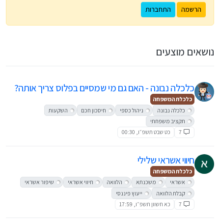
הרשמה
התחברות
נושאים מוצעים
כלכלה נבונה - האם גם מי שמסיים בפלוס צריך אותה?
כלכלת המשפחה
כלכלה נבונה
ניהול כספי
חיסכון חכם
השקעות
תקציב משפחתי
7
כט שבט תשפ״ו, 00:30
חיווי אשראי שלילי
כלכלת המשפחה
אשראי
משכנתא
הלוואה
חיווי אשראי
שיפור אשראי
קבלת הלוואה
ייעוץ פיננסי
7
כא חשוון תשפ״ו, 17:59