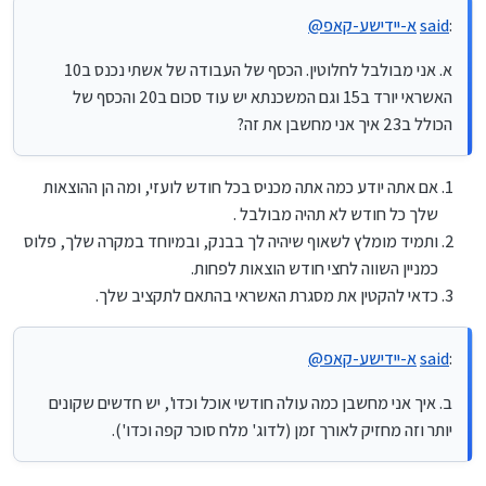
יותר וזה מחזיק לאורך זמן (לדוג' מלח סוכר קפה וכדו').
:
said
א-יידישע-קאפ
@
ג. נגיד בחודש הזה אמור לרדת אשראי ב15 וזה מוריד למינוס אילולי
המשכורת של ה10 איך אני יכול לחשבן. האם צריך להגיע לאיפוס
ל0 עגול?
א. אני מבולבל לחלוטין. הכסף של העבודה של אשתי נכנס ב10
אשמח למידע מפורט
האשראי יורד ב15 וגם המשכנתא יש עוד סכום ב20 והכסף של
אני מנסה כבר כמה חודשים ולא מצליח
הכולל ב23 איך אני מחשבן את זה?
תודה רבה מראש
אם אתה יודע כמה אתה מכניס בכל חודש לועזי, ומה הן ההוצאות
שלך כל חודש לא תהיה מבולבל .
ותמיד מומלץ לשאוף שיהיה לך בבנק, ובמיוחד במקרה שלך, פלוס
כמניין השווה לחצי חודש הוצאות לפחות.
כדאי להקטין את מסגרת האשראי בהתאם לתקציב שלך.
:
said
א-יידישע-קאפ
@
ב. איך אני מחשבן כמה עולה חודשי אוכל וכדו', יש חדשים שקונים
יותר וזה מחזיק לאורך זמן (לדוג' מלח סוכר קפה וכדו').