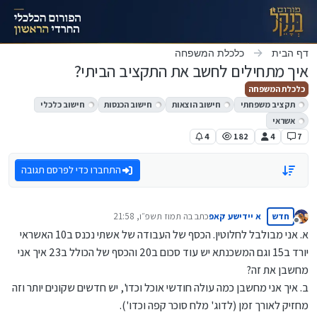
ילוג לתוכן
דף הבית
כלכלת המשפחה
איך מתחילים לחשב את התקציב הביתי?
כלכלת המשפחה
תקציב משפחתי
חישוב הוצאות
חישוב הכנסות
חישוב כלכלי
אשראי
4
182
4
7
התחברו כדי לפרסם תגובה
חדש
א יידישע קאפ
כתב ב
ה תמוז תשפ״ו, 21:58
נערך לאחרונה על ידי
מנותק
א. אני מבולבל לחלוטין. הכסף של העבודה של אשתי נכנס ב10 האשראי
יורד ב15 וגם המשכנתא יש עוד סכום ב20 והכסף של הכולל ב23 איך אני
מחשבן את זה?
ב. איך אני מחשבן כמה עולה חודשי אוכל וכדו', יש חדשים שקונים יותר וזה
מחזיק לאורך זמן (לדוג' מלח סוכר קפה וכדו').