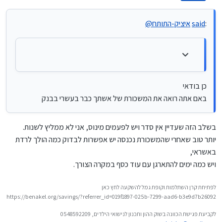
מנותק
כן בודאי
האם עדיף לשנות את האשראי לעשירי?
באם אתה רואה את המשכורת של אשתך כבר בעשרי בבנק
:
said
איציק-התותח
@
כן בודאי
באם אתה רואה את המשכורת של אשתך כבר בעשרי בבנק
בשלב הזה שעדיין אין סדר ויש לפעמים מינוס, אני לא ממליץ לשנות.
יותר טוב שאחרי שהמשכורת נכנסה יש אפשרות לבדוק כמה הולך לרדת
באשראי,
ויש כמה ימים להתארגן עם עוד כסף במקרה הצורך.
לפתיחת קרן השתלמות וקופת גמל להשקעה לחץ כאן
https://benakel.org/savings/?referrer_id=019f1897-025b-7299-aad6-b3e9d7b26092
לקביעת פגישת הכוונה בשוק ההון ותכנון לנישואי הילדים, 0548592209