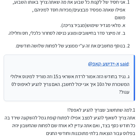
אני חסיד של לקנות כל שבוע את מה שאתה צריך באותו השבוע,
אפילו שאתה מפסיד מבצעים/מכירות חסד למיניהם ,
משום
א. מלאי מגדיר שימוש(מגביר צריכה).
ב. זה מייצר סדר בחישובים ומונע כניסה לסחרור כלכלי, חס וחלילה.
בנוסף מחשבים את זה ע"י ממוצע של לפחות שלושה חודשים.
:
said
א-יידישע-קאפ
@
ג. נגיד בחודש הזה אמור לרדת אשראי ב15 וזה מוריד למינוס אילולי
המשכורת של ה10 איך אני יכול לחשבן. האם צריך להגיע לאיפוס ל0
עגול?
1.למה שתחשוב שצריך להגיע לאפס?!
אתה צריך לשאוף להגיע למצב אפילו לפתוח קופת גמל להשקעה שירד בה
כל חודש כסף בצד, ואם אתה עדיין לא אוחז שם לפחות שהחשבון יהיה
בפלוס עבור הוצאות בלתי מתוכננות וחודשי החגים