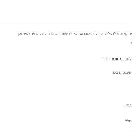
תף שיש לו עליה רק הערת אזהרה, זכאי להשתתף בהגרלות של מחיר למשתכן.
ות כמחוסר דיור
ִשְּׁבֹנ֥וֹת רַבִּֽים׃
כולל
 להשתתף בהגרלות כמחוסר דיור