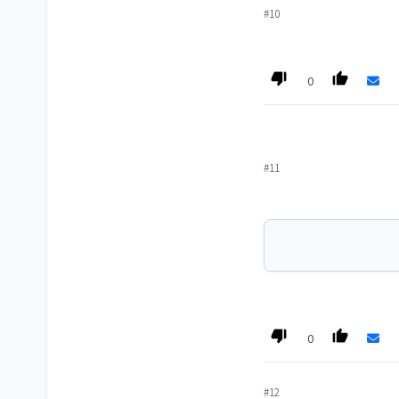
#10
0
#11
0
#12