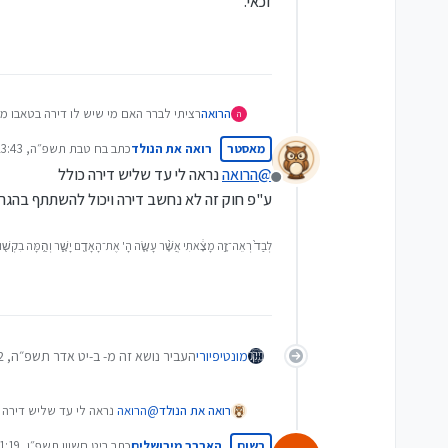
זכאי.
הרואה
רציתי לברר האם מי שיש לו דירה בטאבו משו
ה
מאסטר
רואה את הנולד
כתב ב
ח טבת תשפ״ה, 23:43
נערך לאחרונה על ידי
@
הרואה
נראה לי עד שליש דירה כולל
מנותק
ע"פ חוק זה לא נחשב דירה ויכול להשתתף בהגרל
לְבַד֙ רְאֵה־זֶ֣ה מָצָ֔אתִי אֲשֶׁ֨ר עָשָׂ֧ה הָ' אֶת־הָאָדָ֖ם יָשָׁ֑ר וְהֵ֥מָּה בִקְשׁ֖וּ ח
מונטיפיורי
העביר נושא זה מ- ב-
יט אדר תשפ״ה, 19:22
רואה את הנולד
@
הרואה
נראה לי עד שליש דירה 
ע"פ חוק זה לא נחשב דירה ויכול
רשום
האברך מירושלים
כתב ב
יט חשוון תשפ״ו, 11:19