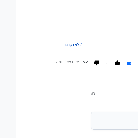
7 לא נקראו
ח שבט תשפ״ו, 22:38
0
#3