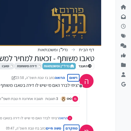
ילוג לתוכן
דף הבית
נדל"ן ומשכנתאות
טאבו משותף - זכאות למחיר למש
הועבר
נדל"ן ומשכנתאות
דירה משותפת
טאבו
רשום
הרואה
כתב ב
ז טבת תשפ״ה, 23:58
ה
נערך לאחרונה על ידי מונטיפיורי
כ 
רציתי לברר האם מי שיש לו דירה בטאבו משותף
מנותק
מ
3 תגובות
תגובה אחרונה
ח טבת תשפ״ה, :47
הרואה
רציתי לברר האם מי שיש לו דירה בטאבו משו
ה
מתקדם
משה חיים
כתב ב
ח טבת תשפ״ה, 09:47
נערך לאחרונה על ידי