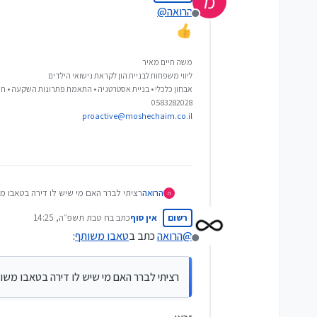
מ
הרואה
@
מנותק
משה חיים מאיר
ליווי משפחות לבניית הון לקראת נישואי הילדים
אבחון כלכלי • בניית אסטרטגיה • התאמת פתרונות השקעה • חי
0583282028
proactive@moshechaim.co.il
הרואה
רציתי לברר האם מי שיש לו דירה בטאבו משו
ה
רשום
אין סוף
כתב ב
ח טבת תשפ״ה, 14:25
נערך לאחרונה על ידי
@
הרואה
כתב ב
טאבו משותף
:
מנותק
רציתי לברר האם מי שיש לו דירה בטאבו משו