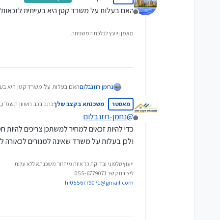
נערך ל
האם בעלות על משרד קטן היא בעייתית לזכאות?
מנותק
מאמן ויועץ לכלכת המשפחה.
נחמן רוזנבלום
האם בעלות על משרד קטן היא בעי
מאסטר
משכנתא בקצב שלך
כתב ב
כב חשוון תשפ״ו, 17:37
נערך לאחרונה על 
@
נחמן-רוזנבלום
מנותק
כדי להיות זכאים למחיר למשתכן צריכים להיות ח
ולכן בעלות על משרד שאינה למגורים לכאורה ל
ייעוץ טלפוני ובדיקת כדאיות מיחזור משכנתא ללא עלות
ליצירת קשר 055-6779071
hr0556779071@gmail.com