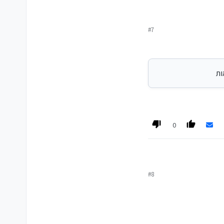
ות
#7
ות
0
#8
כאות