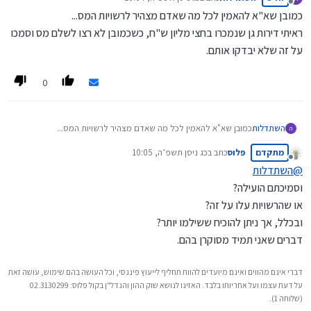
נערך לאחרונה על ידי
מנותק
כמובן שא"א להאמין לכל מה שאדם מצהיר לרשויות המס...
ראיתי דירות גן שנמכרו בחצי מליון ש"ח, כשכמובן לא רצו לשלם מס וסמכו
על זה שלא יבדקו אותם.
0
השתדלות
כמובן שא"א להאמין לכל מה שאדם מצהיר לרשויות המס...
ה
ראיתי דירות גן שנמכרו בחצי מליון ש"ח, כשכמובן לא רצו לשלם מס
מתקדם
פלוס
כתב ב
כג ניסן תשפ״ה, 10:05
וסמכו על זה שלא יבדקו אותם.
נערך לאחרונה על ידי
מנותק
@
השתדלות
וסמיכתם הועילה?
או שהרשויות עלו על זה?
ובכלל, אך ניתן להוכיח ששילמו יותר?
דברים שאני תמיד מסוקרן בהם.
דברי אינם מהווים ואינם מיועדים להוות תחליף לייעוץ פיננסי, וכל העושה בהם שימוש, עושה זאת
על דעת עצמו ועל אחריותו בלבד. האזינו לנושא שוק ההון והנדל"ן בקול פלוס: 02.3130299
(שלוחה 1).