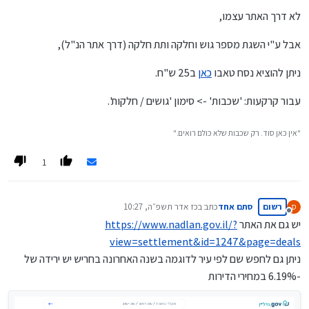
לא דרך האתר עצמו,
אבל ע"י השגת מספר גוש וחלקה ותת חלקה (דרך אתר הנ"ל),
ניתן להוציא נסח טאבו
כאן
ב25 ש"ח.
עבור קרקעות: 'שכבות' -> סימון 'גושים / חלקות'.
"אין כאן סוד. רק שכבות שלא כולם רואים."
1
רשום
סתם אחד
כתב ב
כז אדר תשפ״ה, 10:27
ס
נערך לאחרונה על ידי
מנותק
יש גם את האתר
https://www.nadlan.gov.il/?
view=settlement&id=1247&page=deals
ניתן גם לחפש שם לפי עיר לדוגמה בשנה האחרונה בחריש יש ירידה של
-6.19% במחירי הדירות