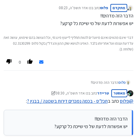
מתקדם
פלוס
כתב ב
כו אדר תשפ״ה, 08:23
נערך לאחרונה על ידי
מנותק
הדבר הזה מדהים!!
@
טריידר
יש אפשרות לדעת של מי שייכת כל קרקע?
למה הוא לא נותן על הכל מידע?
אתה מתכוון, לא על כל בנין וכל דירה ?
דברי אינם מהווים ואינם מיועדים להוות תחליף לייעוץ פיננסי, וכל העושה בהם שימוש, עושה זאת
לא יודע..
על דעת עצמו ועל אחריותו בלבד. האזינו לנושא שוק ההון והנדל"ן בקול פלוס: 02.3130299
(שלוחה 1).
0
פלוס
הדבר הזה מדהים!!
יש אפשרות לדעת של מי שייכת כל קרקע?
מאסטר
טריידר
כתב ב
כו אדר תשפ״ה, 08:30
נערך לאחרונה על ידי טריידר
מנותק
@
פלוס
כתב ב
תכל'ס - בכמה נמכרים דירות בשכונה / בבנין ?
:
הדבר הזה מדהים!!
יש אפשרות לדעת של מי שייכת כל קרקע?