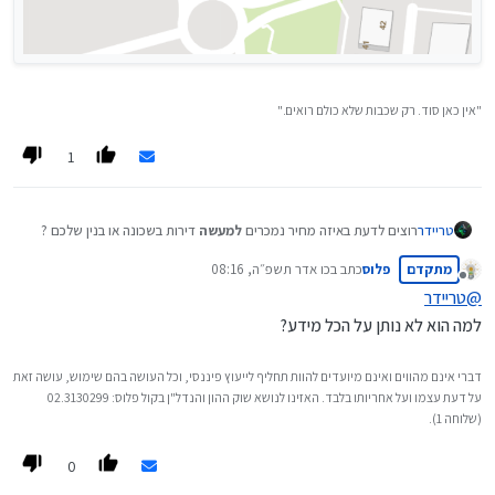
"אין כאן סוד. רק שכבות שלא כולם רואים."
1
רוצים לדעת באיזה מחיר נמכרים
למעשה
דירות בשכונה או בנין שלכם ?
טריידר
רוצים לדעת בכמה המוכר רכש את הדירה,
ולהתמקח
אתו בהתאם ?
מתקדם
פלוס
כתב ב
כו אדר תשפ״ה, 08:16
נערך לאחרונה על ידי
מנותק
(או בכמה קנה
השכן
...
)
@
טריידר
.
למה הוא לא נותן על הכל מידע?
מפות ישראל
מידע מדויק - ישר ממאגר רשות המיסים
דברי אינם מהווים ואינם מיועדים להוות תחליף לייעוץ פיננסי, וכל העושה בהם שימוש, עושה זאת
(כל חוזה מכירת דירה נשלח לרשות המיסים לפני העברת בעלות)
על דעת עצמו ועל אחריותו בלבד. האזינו לנושא שוק ההון והנדל"ן בקול פלוס: 02.3130299
לחיצה על 'שכבות' -> סימון 'עסקאות נדל"ן' -> לחיצה על בנין במפה :
(שלוחה 1).
0