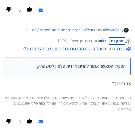
0
@
פלוס
כתב ב
תכל'ס - בכמה נמכרים דירות בשכונה / בבנין ?
:
טריידר
מתקדם
פלוס
כתב ב
כג ניסן תשפ״ה, 10:09
נערך לאחרונה על ידי
מנותק
@
טריידר
כתב ב
תכל'ס - בכמה נמכרים דירות בשכונה / בבנין ?
:
או שהרשויות עלו על זה?
ובכלל, אך ניתן להוכיח ששילמו יותר?
מפעם לפעם מתפרסמים בתקשורת כתבות על מקרים כאלו,
הפקיד המאשר אמור להרים מיידית טלפון למשטרה,
לדוגמה דירת גן בחצי מיליון, הפקיד המאשר אמור להרים מיידית טלפון
למשטרה,
ניתן להוכיח זאת בבית משפט ע"י הוכחת העברות גדולות בין חשבונות הבנק
עד כדי כך?
שאין להם הסבר אחר.
דברי אינם מהווים ואינם מיועדים להוות תחליף לייעוץ פיננסי, וכל העושה בהם שימוש, עושה זאת
על דעת עצמו ועל אחריותו בלבד. האזינו לנושא שוק ההון והנדל"ן בקול פלוס: 02.3130299
(שלוחה 1).
0