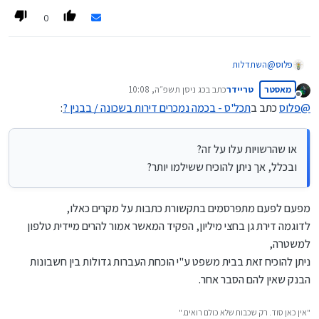
0
פלוס
@
השתדלות
וסמיכתם הועילה?
מאסטר
טריידר
כתב ב
כג ניסן תשפ״ה, 10:08
או שהרשויות עלו על זה?
נערך לאחרונה על ידי
מנותק
ובכלל, אך ניתן להוכיח ששילמו יותר?
@
פלוס
כתב ב
תכל'ס - בכמה נמכרים דירות בשכונה / בבנין ?
:
דברים שאני תמיד מסוקרן בהם.
או שהרשויות עלו על זה?
ובכלל, אך ניתן להוכיח ששילמו יותר?
מפעם לפעם מתפרסמים בתקשורת כתבות על מקרים כאלו,
לדוגמה דירת גן בחצי מיליון, הפקיד המאשר אמור להרים מיידית טלפון
למשטרה,
ניתן להוכיח זאת בבית משפט ע"י הוכחת העברות גדולות בין חשבונות
הבנק שאין להם הסבר אחר.
"אין כאן סוד. רק שכבות שלא כולם רואים."