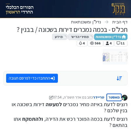
ילוג לתוכן
דף הבית
נדל"ן ומשכנתאות
תכל'ס - בכמה נמכרים דירות בשכונה / בבנין ?
נדל"ן ומשכנתאות
מחירי הדיור
מידע
4
566
4
11
התחברו כדי לפרסם תגובה
מאסטר
טריידר
כתב ב
כו אדר תשפ״ה, 07:54
נערך לאחרונה על ידי טריידר
מנותק
רוצים לדעת באיזה מחיר נמכרים
למעשה
דירות בשכונה או
בנין שלכם ?
רוצים לדעת בכמה המוכר רכש את הדירה,
ולהתמקח
אתו
בהתאם ?