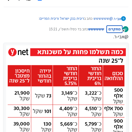
@
שששששש
כתב ב
ריבית בנק ישראל וריבית הפריים
:
אבי ר.
מתקדם
שששששש
כתב ב
ד כסלו תשפ״ו, 15:21
ש
נערך לאחרונה על ידי
מנותק
@אבי-ר.
השאלה היא האם ירידת הריבית תגרום לעליית מחירי הדיור
או שזה אחוז זניח שלא משנה הרבה
זניח לא אמור לשנות.
אכן זה לא ירידה גדולה בסכום החודשי
אבל למי שלקח 1,000,000 ל30 שנה יורד לו בחודש 160 ש"ח שזה
מכיר מישהו שלקח 1,000,000 בריבית פריים??
נחמד
(תפנה אותו למחזור....
)