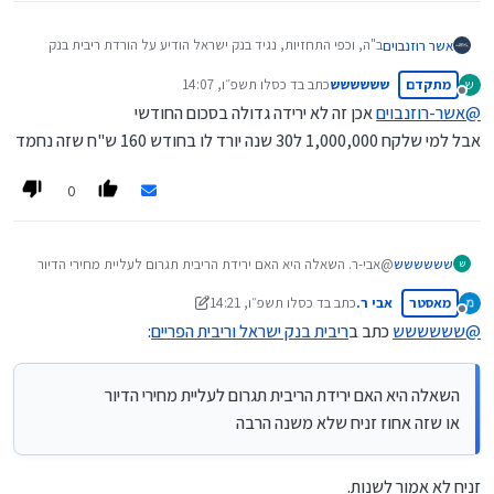
ב"ה, וכפי התחזיות, נגיד בנק ישראל הודיע על הורדת ריבית בנק
אשר רוזנבוים
ישראל ב-0.25%,
מתקדם
שששששש
כתב ב
ד כסלו תשפ״ו, 14:07
ש
כך שריבית בנק ישראל תעמוד על 4.25%,
העדכון הבא יהיה בתאריך ה-05/01/2026 (ט"ז טבת תשפ"ו).
נערך לאחרונה על ידי
מנותק
ובהתאמה ריבית הפריים תעמוד על 5.75%.
@
אשר-רוזנבוים
אכן זה לא ירידה גדולה בסכום החודשי
הביטוי בהחזר החודשי על על כל 100,000 ש"ח שנמצאים בריבית
אבל למי שלקח 1,000,000 ל30 שנה יורד לו בחודש 160 ש"ח שזה נחמד
הפריים:
אם הפריסה היא ל-30 שנים ההחזר החודשי יירד ב-15.98 ש"ח
זה לא הורדה משמעותית בהחזר החודשי,
0
אם הפריסה היא ל-25 שנים ההחזר החודשי יירד ב-15.19 ש"ח
אך זה מסמן התחלה של ירידות נוספות בעז"ה.
אם הפריסה היא ל-20 שנים ההחזר החודשי יירד ב-14.35 ש"ח.
בשורות טובות, המשך הצלחה וס"ד!
שששששש
@אבי-ר. השאלה היא האם ירידת הריבית תגרום לעליית מחירי הדיור
ש
או שזה אחוז זניח שלא משנה הרבה
מאסטר
אבי ר.
כתב ב
ד כסלו תשפ״ו, 14:21
נערך לאחרונה על ידי אבי ר.
מנותק
@
שששששש
כתב ב
ריבית בנק ישראל וריבית הפריים
:
השאלה היא האם ירידת הריבית תגרום לעליית מחירי הדיור
או שזה אחוז זניח שלא משנה הרבה
זניח לא אמור לשנות.