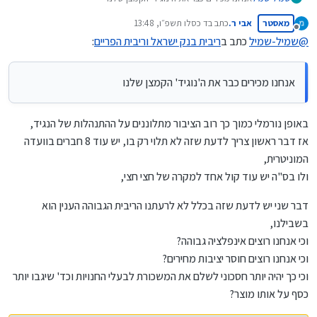
אני לא רואה מצב שהוא מוריד יותר מרבע
מאסטר
אבי ר.
כתב ב
ד כסלו תשפ״ו, 13:48
נערך לאחרונה על ידי
מנותק
@
שמיל-שמיל
כתב ב
ריבית בנק ישראל וריבית הפריים
:
אנחנו מכירים כבר את ה'נוגיד' הקמצן שלנו
באופן נורמלי כמוך כך רוב הציבור מתלוננים על ההתנהלות של הנגיד,
אז דבר ראשון צריך לדעת שזה לא תלוי רק בו, יש עוד 8 חברים בוועדה
המוניטרית,
ולו בס"ה יש עוד קול אחד למקרה של חצי חצי,
דבר שני יש לדעת שזה בכלל לא לרעתנו הריבית הגבוהה הענין הוא
בשבילנו,
וכי אנחנו רוצים אינפלציה גבוהה?
וכי אנחנו רוצים חוסר יציבות מחירים?
וכי כך יהיה יותר חסכוני לשלם את המשכורת לבעלי החנויות וכד' שיגבו יותר
כסף על אותו מוצר?