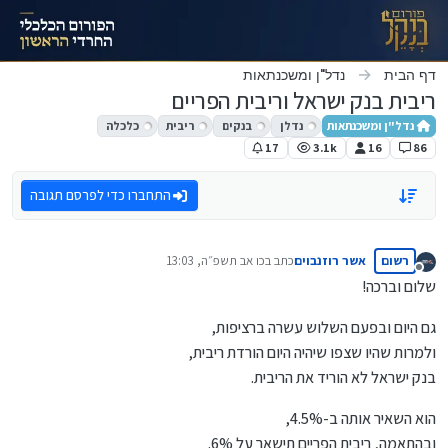
ילוג לתוכן
דף הבית
נדל"ן ומשכנתאות
ריבית בנק ישראל וריבית הפריים
נדל"ן ומשכנתאות
נדלן
בנקים
ריבית
כלכלה
17
3.1k
16
86
התחברו כדי לפרסם תגובה
רשום
אשר רוזנבוים
כתב ב
כו אב תשפ״ה, 13:03
נערך לאחרונה על ידי
מנותק
שלום וברכה!
גם היום ובפעם השלוש עשרה ברציפות,
ולמרות שהיו שצפו שיהיה היום הורדת ריבית,
בנק ישראל לא הוריד את הריבית.
הוא השאיר אותה ב-4.5%,
ובהתאמה, ריבית הפריים תישאר על 6%.