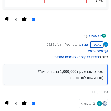
0
שששששש
@אבי-ר.
ש
מאסטר
אבי ר.
כתב ב
ד כסלו תשפ״ו, 16:36
נערך לאחרונה על ידי
מנותק
@
שששששש
כתב ב
ריבית בנק ישראל וריבית הפריים
:
מכיר מישהו שלקח 1,000,000 בריבית פריים??
(תפנה אותו למחזור.... )
גם 500,000.
0
2 תגובות