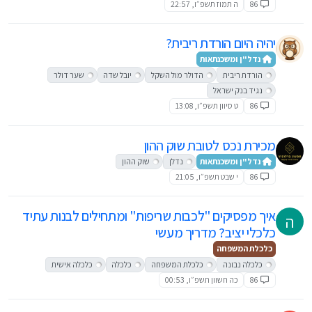
86
ה תמוז תשפ״ו, 22:57
יהיה היום הורדת ריבית?
נדל"ן ומשכנתאות
הורדת ריבית
הדולר מול השקל
יובל שדה
שער דולר
נגיד בנק ישראל
86
ט סיוון תשפ״ו, 13:08
מכירת נכס לטובת שוק ההון
נדל"ן ומשכנתאות
נדלן
שוק ההון
86
י שבט תשפ״ו, 21:05
איך מפסיקים "לכבות שריפות" ומתחילים לבנות עתיד
ה
כלכלי יציב? מדריך מעשי
כלכלת המשפחה
כלכלה נבונה
כלכלת המשפחה
כלכלה
כלכלה אישית
86
כה חשוון תשפ״ו, 00:53