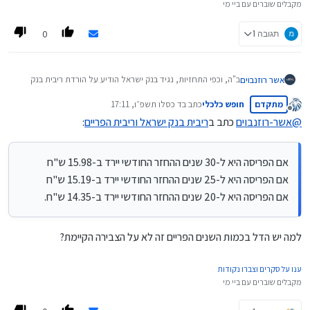
מקבלים שוברים עם ביי מי
0
תגובה 1
ב"ה, וכפי התחזיות, נגיד בנק ישראל הודיע על הורדת ריבית בנק
אשר רוזנבוים
ישראל ב-0.25%,
מתקדם
חופש כלכלי
כתב ב
ד כסלו תשפ״ו, 17:11
כך שריבית בנק ישראל תעמוד על 4.25%,
העדכון הבא יהיה בתאריך ה-05/01/2026 (ט"ז טבת תשפ"ו).
נערך לאחרונה על ידי
מנותק
ובהתאמה ריבית הפריים תעמוד על 5.75%.
@
אשר-רוזנבוים
כתב ב
ריבית בנק ישראל וריבית הפריים
:
הביטוי בהחזר החודשי על על כל 100,000 ש"ח שנמצאים בריבית
הפריים:
אם הפריסה היא ל-30 שנים ההחזר החודשי יירד ב-15.98 ש"ח
זה לא הורדה משמעותית בהחזר החודשי,
אם הפריסה היא ל-30 שנים ההחזר החודשי יירד ב-15.98 ש"ח
אם הפריסה היא ל-25 שנים ההחזר החודשי יירד ב-15.19 ש"ח
אך זה מסמן התחלה של ירידות נוספות בעז"ה.
אם הפריסה היא ל-25 שנים ההחזר החודשי יירד ב-15.19 ש"ח
אם הפריסה היא ל-20 שנים ההחזר החודשי יירד ב-14.35 ש"ח.
בשורות טובות, המשך הצלחה וס"ד!
אם הפריסה היא ל-20 שנים ההחזר החודשי יירד ב-14.35 ש"ח.
למה יש הדל בכמות השנים הפריים זה לא על הצבירה הקיימת?
ענו על סקרים וצברו נקודות
מקבלים שוברים עם ביי מי