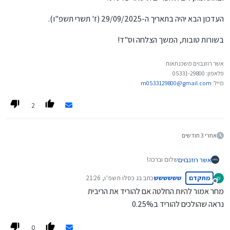
העדכון הבא יהיה בתאריך ה-29/09/2025 (ז' תשרי תשפ"ו).
בשורות טובות, המשך הצלחה וס"ד!
אשר רוזנבוים משכנתאות
פלאפון: 05331-29800
מייל:
m0533129800@gmail.com
2
אחרי 3 חודשים
שלום וברכה!
אשר רוזנבוים
מתקדם
שששששש
כתב ב
ג כסלו תשפ״ו, 21:26
ש
גם היום ובפעם השלוש עשרה ברציפות,
נערך לאחרונה על ידי
מנותק
ולמרות שהיו שצפו שיהיה היום הורדת ריבית,
מחר אמור להיות החלטה אם להוריד את הריבית
בנק ישראל לא הוריד את הריבית.
הוא השאיר אותה ב-4.5%,
נראה שהולכים להוריד ב0.25%
ובהתאמה, ריבית הפריים תישאר על 6%.
העדכון הבא יהיה בתאריך ה-29/09/2025 (ז' תשרי תשפ"ו).
0