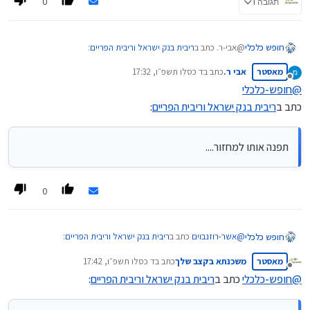
0
תגובה 1
@אבי-ר. כתב ב
ריבית בנק ישראל וריבית הפריים
:
חופש כלכלי
מאסטר
אבי ר.
כתב ב
ד כסלו תשפ״ו, 17:32
נערך לאחרונה על ידי
מנותק
@
חופש-כלכלי
@
שששששש
כתב ב
ריבית בנק ישראל וריבית הפריים
:
כתב ב
ריבית בנק ישראל וריבית הפריים
:
מי שיש לו הלוואות בנקאיות ומשכנתא
יכול להיות לו בקלות 500.000 ש"ח
תפנה אותו למחזור....
מכיר מישהו שלקח 1,000,000 בריבית פריים??
(תפנה אותו למחזור.... )
0
גם 500,000.
@
אשר-רוזנבוים
כתב ב
ריבית בנק ישראל וריבית הפריים
:
חופש כלכלי
מאסטר
משכנתא בקצב שלך
כתב ב
ד כסלו תשפ״ו, 17:42
נערך לאחרונה על ידי
מנותק
@
חופש-כלכלי
כתב ב
ריבית בנק ישראל וריבית הפריים
:
אם הפריסה היא ל-30 שנים ההחזר החודשי יירד ב-15.98
ש"ח