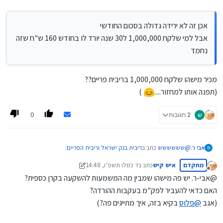
אכן זה לא ירידה גדולה בסכום החודשי
אבל למי שלקח 1,000,000 ל30 שנה יורד לו בחודש 160 ש"ח שזה
נחמד
מכיר מישהו שלקח 1,000,000 בריבית פריים??
(תפנה אותו למחזור....
)
0
ש
2 תגובות
@
שששששש
כתב ב
ריבית בנק ישראל וריבית הפריים
:
אבי ר.
מתקדם
איש קיש
כתב ב
ד כסלו תשפ״ו, 14:48
נערך לאחרונה על ידי איש קיש
מנותק
@אבי-ר. יש פה מישהו שמבין מה המשמעות להשקעה בקרן כספית?
השאלה היא האם ירידת הריבית תגרום לעליית מחירי הדיור
האם כדאי להעביר לפק"מ בעקבות ההורדה?
או שזה אחוז זניח שלא משנה הרבה
זניח לא אמור לשנות.
(אגב
@
פלוס
בקיא בזה, איך מתייגים פה?)