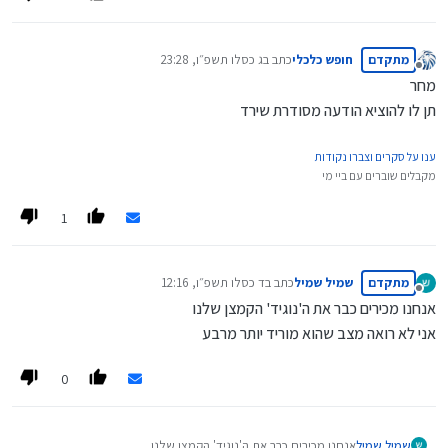
בשורות טובות, המשך הצלחה וס"ד!
מתקדם
חופש כלכלי
כתב ב
ג כסלו תשפ״ו, 23:28
נערך לאחרונה על ידי
מנותק
מחר
תן לו להוציא הודעה מסודרת שירד
ענו על סקרים וצברו נקודות
מקבלים שוברים עם ביי מי
1
מתקדם
שמיל שמיל
כתב ב
ד כסלו תשפ״ו, 12:16
נערך לאחרונה על ידי
מנותק
אנחנו מכירים כבר את ה'נוגיד' הקמצן שלנו
אני לא רואה מצב שהוא מוריד יותר מרבע
0
שמיל שמיל
אנחנו מכירים כבר את ה'נוגיד' הקמצן שלנו