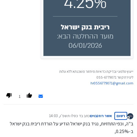
ייעוץ טלפוני ובדיקת כדאיות מיחזור משכנתא ללא עלות
ליצירת קשר 055-6779071
hr0556779071@gmail.com
1
רשום
אשר רוזנבוים
כתב ב
ד כסלו תשפ״ו, 14:03
נערך לאחרונה על ידי
מנותק
ב"ה, וכפי התחזיות, נגיד בנק ישראל הודיע על הורדת ריבית בנק ישראל
ב-0.25%,