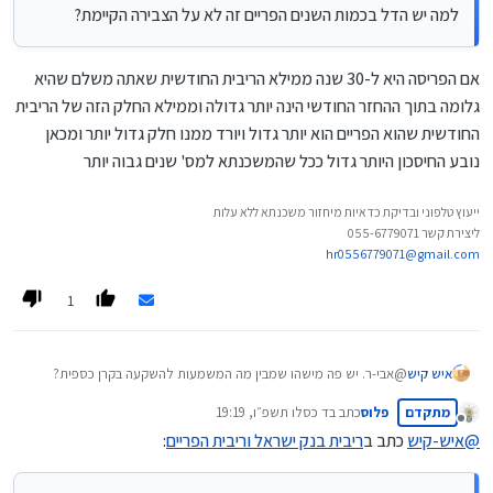
למה יש הדל בכמות השנים הפריים זה לא על הצבירה הקיימת?
אם הפריסה היא ל-25 שנים ההחזר החודשי יירד ב-15.19 ש"ח
למה יש הדל בכמות השנים הפריים זה לא על הצבירה הקיימת?
אם הפריסה היא ל-20 שנים ההחזר החודשי יירד ב-14.35
ש"ח.
אם הפריסה היא ל-30 שנה ממילא הריבית החודשית שאתה משלם שהיא
גלומה בתוך ההחזר החודשי הינה יותר גדולה וממילא החלק הזה של הריבית
החודשית שהוא הפריים הוא יותר גדול ויורד ממנו חלק גדול יותר ומכאן
נובע החיסכון היותר גדול ככל שהמשכנתא למס' שנים גבוה יותר
ייעוץ טלפוני ובדיקת כדאיות מיחזור משכנתא ללא עלות
ליצירת קשר 055-6779071
hr0556779071@gmail.com
1
איש קיש
@אבי-ר. יש פה מישהו שמבין מה המשמעות להשקעה בקרן כספית?
האם כדאי להעביר לפק"מ בעקבות ההורדה?
מתקדם
פלוס
כתב ב
ד כסלו תשפ״ו, 19:19
(אגב
@
פלוס
בקיא בזה, איך מתייגים פה?)
נערך לאחרונה על ידי
מנותק
@
איש-קיש
כתב ב
ריבית בנק ישראל וריבית הפריים
: