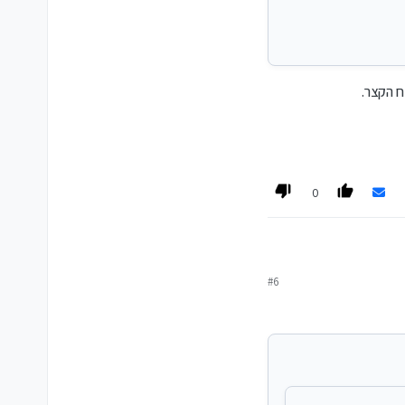
ח הקצר.
0
#6
צר.