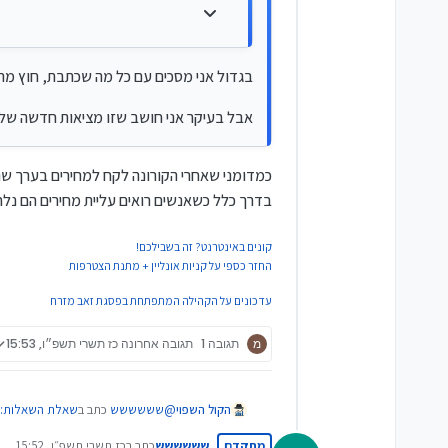
כנגד כל טענה על עשרות אלפי דיר
ולכן לדעתי בטווח הקרוב- בינוני מחי
בגדול אני מסכים עם כל מה שכתבת, חוץ מה
יכול להיות שיותר יעלו בפריפריה כ
יכול להיות גם שבמקומות שבהם יש 
אבל בעיקר אני חושב שזו מציאות חדשה שלא ה
אמת, שבטווח הרחוק יותר המחירים
בניה.
כמדומני שאחרי הקורונה לקח למחירים בערך שנת
אבל לא בטווח הקרוב, בטווח הקר
בדרך כלל כשאנשים רואים עליית מחירים הם נלחצ
קונים באינטרנט? זה בשבילכם!
החזר כספי על קניות אונליין + מתנת הצטרפות
עדכונים על הקהילה המתפתחת בפסגת זאב מזרח
מ
תגובה 1
תגובה אחרונה
כז תשרי תשפ״ו, 15:53
@
שששששש
כתב ב
שאלת השאלות: ה
הקול השפוי
מתקדם
שששששש
כתב ב
כז תשרי תשפ״ו, 15:52