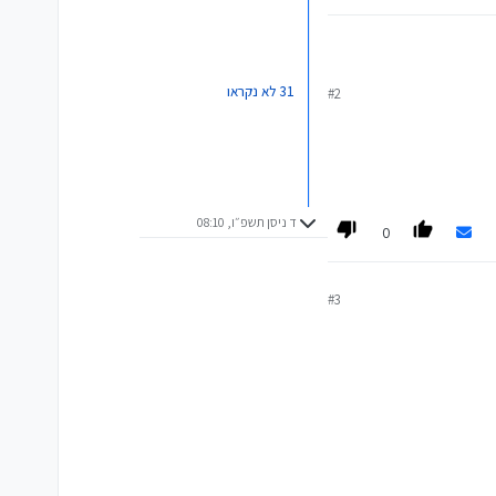
31 לא נקראו
#2
ד ניסן תשפ״ו, 08:10
0
#3