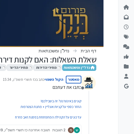
ילוג לתוכן
דף הבית
נדל"ן ומשכנתאות
שאלת השאלות: האם לקנות דירה 
נדל"ן ומשכנתאות
מחירי הדירות
מחירי הדיור
ק
מאסטר
הקול השפוי
כתב ב
כז תשרי תשפ״ו, 15:34
נערך לאחרונה על ידי
כתבו את דעתכם
מנותק
קונים באינטרנט? זה בשבילכם!
החזר כספי על קניות אונליין + מתנת הצטרפות
עדכונים על הקהילה המתפתחת בפסגת זאב מזרח
ש
מ
2 תגובות
תגובה אחרונה
כז תשרי תשפ״ו, 15:39