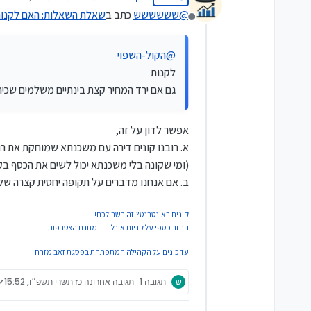
נערך לאחרונה על ידי
@
שששששש
כתב ב
שאלת השאלות: האם לקנות 
מנותק
@
הקול-השפוי
לקנות
גם אם ירד המחיר קצת בינתיים משלמים שכי
אפשר לדון על זה,
א. רובנו קונים דירה עם משכנתא שמוחקת את רוב
(ומי שקונה בלי משכנתא יכול לשים את הכסף בק
ב. אם אנחנו מדברים על תקופה יחסית קצרה של כ
קונים באינטרנט? זה בשבילכם!
החזר כספי על קניות אונליין + מתנת הצטרפות
עדכונים על הקהילה המתפתחת בפסגת זאב מזרח
ש
תגובה 1
תגובה אחרונה
כז תשרי תשפ״ו, 15:52