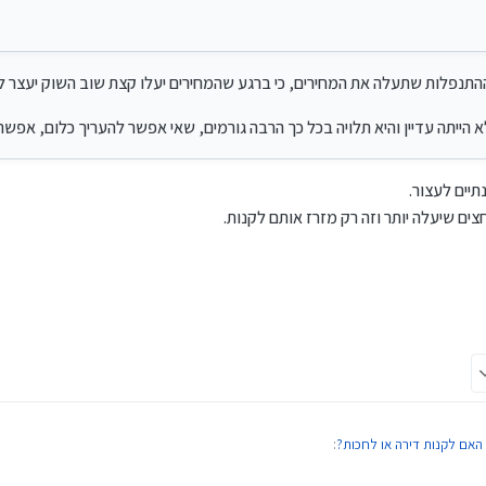
ות לא מכורות, תבוא התשובה על עשרות אלפי קונים שלא קנו.
רי הדיור יעלו,
התנפלות שתעלה את המחירים, כי ברגע שהמחירים יעלו קצת שוב השוק יעצר ל
י במחירי המרכז אנשים לא יכולים לעמוד,
הרבה דירות חדשות בנויות כן תהיה איזשהי ירידה כתוצאה ממשקעי הפרילנס ועוד.
ייתה עדיין והיא תלויה בכל כך הרבה גורמים, שאי אפשר להעריך כלום, אפשר 
 יעצרו ואולי גם ירדו, זה בעקבות שינויים משמעותיים שנעשו בנדל"ן בישראל שהביאו לעליי
יים לעצור.
וב לדעתי תהיה התנפלות שתעלה את המחירים.
ים שיעלה יותר וזה רק מזרז אותם לקנות.
אם לקנות דירה או לחכות?
: