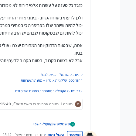
כנגד כל טענה על עשרות אלפי דירות לא מכורות
ולכן לדעתי בטווח הקרוב- בינוני מחירי הדיור יעלו
יכול להיות שיותר יעלו בפריפריה כי במחירי המרכ
יכול להיות גם שבמקומות שבהם יש הרבה דירות ח
אמת, שבטווח הרחוק יותר המחירים יעצרו ואולי
בניה.
אבל לא בטווח הקרוב, בטווח הקרוב לדעתי תהי
קונים באינטרנט? זה בשבילכם!
החזר כספי על קניות אונליין + מתנת הצטרפות
עדכונים על הקהילה המתפתחת בפסגת זאב מזרח
מ
תגובה 1
תגובה אחרונה
כז תשרי תשפ״ו, 15:49
שששששש
@
הקול-השפוי
ש
לקנות
מאסטר
הקול השפוי
כתב ב
כז תשרי תשפ״ו, 15:42
גם אם ירד המחיר קצת בינתיים משל