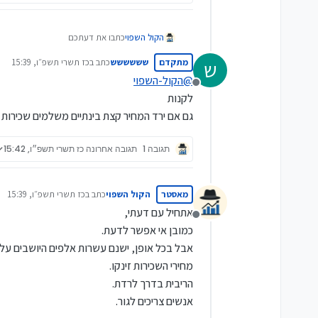
הקול השפוי
כתבו את דעתכם
מתקדם
שששששש
כתב ב
כז תשרי תשפ״ו, 15:39
ש
נערך לאחרונה על ידי
@
הקול-השפוי
מנותק
לקנות
גם אם ירד המחיר קצת בינתיים משלמים שכירות
תגובה 1
תגובה אחרונה
כז תשרי תשפ״ו, 15:42
מאסטר
הקול השפוי
כתב ב
כז תשרי תשפ״ו, 15:39
נערך לאחרונה על ידי
אתחיל עם דעתי,
מנותק
כמובן אי אפשר לדעת.
אבל בכל אופן, ישנם עשרות אלפים היושבים על
מחירי השכירות זינקו.
הריבית בדרך לרדת.
אנשים צריכים לגור.