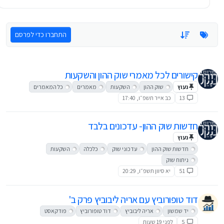
התחברו כדי לפרסם
קישורים לכל מאמרי שוק ההון והשקעות
נעוץ
שוק ההון
השקעות
מאמרים
כל המאמרים
13
כב אייר תשפ״ו, 17:40
חדשות שוק ההון- עדכונים בלבד
נעוץ
חדשות שוק ההון
עדכוני שוק
כלכלה
השקעות
ניתוח שוק
51
יא סיוון תשפ״ו, 20:29
דוד טופורוביץ עם אריה ליבוביץ פרק ב'
יד שמשון
אריה ליבוביץ
דוד טופורוביץ
פודקאסט
5
לפני 19 שעות