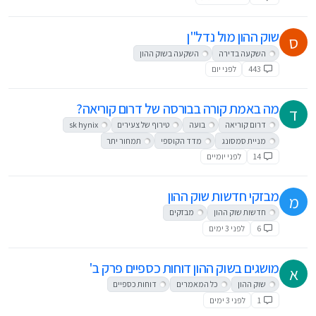
שוק ההון מול נדל"ן
ס
השקעה בדירה
השקעה בשוק ההון
443
לפני יום
מה באמת קורה בבורסה של דרום קוריאה?
ד
דרום קוריאה
בועה
טירוף של צעירים
sk hynix
מניית סמסונג
מדד הקוספי
תמחור יתר
14
לפני יומיים
מבזקי חדשות שוק ההון
מ
חדשות שוק ההון
מבזקים
6
לפני 3 ימים
מושגים בשוק ההון דוחות כספיים פרק ב'
א
שוק ההון
כל המאמרים
דוחות כספיים
1
לפני 3 ימים