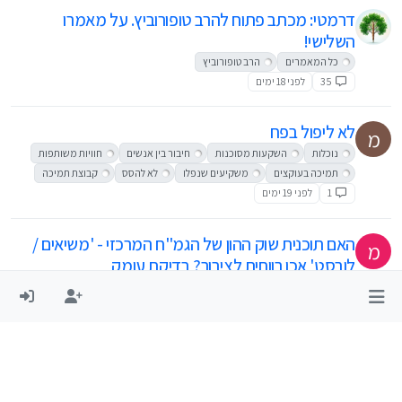
דרמטי: מכתב פתוח להרב טופורוביץ. על מאמרו
השלישי!
כל המאמרים
הרב טופורוביץ
35
לפני 18 ימים
לא ליפול בפח
מ
נוכלות
השקעות מסוכנות
חיבור בין אנשים
חוויות משותפות
תמיכה בעוקצים
משקיעים שנפלו
לא להסס
קבוצת תמיכה
1
לפני 19 ימים
האם תוכנית שוק ההון של הגמ"ח המרכזי - 'משיאים /
מ
לובסט' אכן רווחית לציבור? בדיקת עומק
משיאים
הגמח המרכזי
חתונות הילדים
לובסט
38
לפני 20 ימים
לא ליפול בפח מצווה לפרסם
מ
קבוצת תמיכה
מידע פיננסי
פרסום מודעות
זהירות פיננסית
מצווה לפרסם
הונאות כספיות
השקעות מסוכנות
מידע שלילי