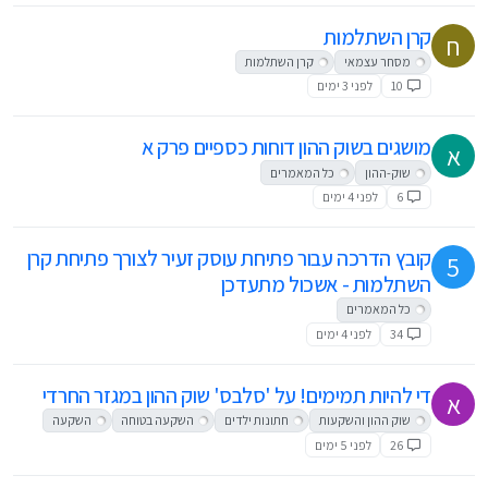
קרן השתלמות
ח
מסחר עצמאי
קרן השתלמות
10
לפני 3 ימים
מושגים בשוק ההון דוחות כספיים פרק א
א
שוק-ההון
כל המאמרים
6
לפני 4 ימים
קובץ הדרכה עבור פתיחת עוסק זעיר לצורך פתיחת קרן
5
השתלמות - אשכול מתעדכן
כל המאמרים
34
לפני 4 ימים
די להיות תמימים! על 'סלבס' שוק ההון במגזר החרדי
א
שוק ההון והשקעות
חתונות ילדים
השקעה בטוחה
השקעה
26
לפני 5 ימים