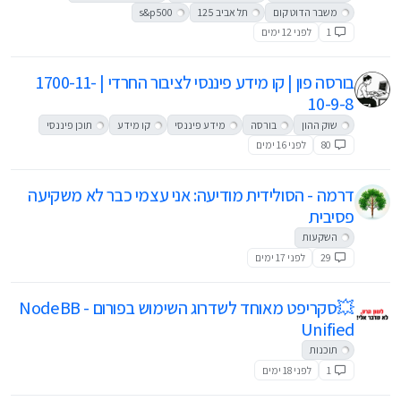
משבר הדוט קום
תל אביב 125
s&p500
1
לפני 12 ימים
בורסה פון | קו מידע פיננסי לציבור החרדי | 1700-11-
10-9-8
שוק ההון
בורסה
מידע פיננסי
קו מידע
תוכן פיננסי
80
לפני 16 ימים
דרמה - הסולידית מודיעה: אני עצמי כבר לא משקיעה
פסיבית
השקעות
29
לפני 17 ימים
💥סקריפט מאוחד לשדרוג השימוש בפורום - NodeBB
Unified
תוכנות
1
לפני 18 ימים