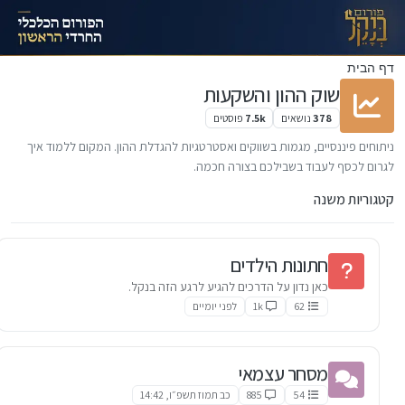
ילוג לתוכן
דף הבית
שוק ההון והשקעות
378
נושאים
7.5k
פוסטים
ניתוחים פיננסיים, מגמות בשווקים ואסטרטגיות להגדלת ההון. המקום ללמוד איך
לגרום לכסף לעבוד בשבילכם בצורה חכמה.
קטגוריות משנה
חתונות הילדים
כאן נדון על הדרכים להגיע לרגע הזה בנקל.
62
1k
לפני יומיים
מסחר עצמאי
54
885
כב תמוז תשפ״ו, 14:42