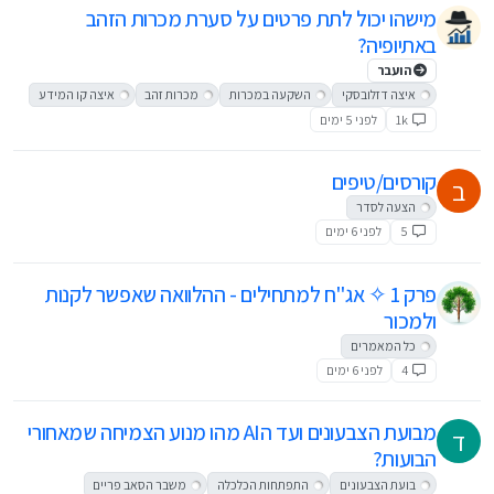
מישהו יכול לתת פרטים על סערת מכרות הזהב
באתיופיה?
הועבר
איצה דזלובסקי
השקעה במכרות
מכרות זהב
איצה קו המידע
1k
לפני 5 ימים
קורסים/טיפים
ב
הצעה לסדר
5
לפני 6 ימים
פרק 1 ✧ אג"ח למתחילים - ההלוואה שאפשר לקנות
ולמכור
כל המאמרים
4
לפני 6 ימים
מבועת הצבעונים ועד הAI מהו מנוע הצמיחה שמאחורי
ד
הבועות?
בועת הצבעונים
התפתחות הכלכלה
משבר הסאב פריים