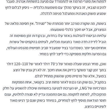
לפתוח את מיצרי הורמוז או להתמודד עם פגיעה בתשתיות אנרגיה. מעבר
להיבט הצבאי, זה בעיקר מהלך עם משמעות כלכלית — ניסיון לבלום לחץ
שמגיע משוק האנרגיה ומתגלגל פנימה לכלכלה.
בשטח, מה שקורה מורכב יותר מכותרת של “סגירה”. אין חסימה מלאה של
המיצרים, אבל יש חיכוך כלכלי משמעותי.
עלויות הביטוח להפלגות באזור עלו בחדות, ובנקודות זמן מסוימות זה
הוביל לירידה חדה מאוד בתנועת מכליות, לעיתים בהיקפים של עשרות
אחוזים ואף יותר. כשמדובר בציר שמעביר סביב חמישית מהנפט העולמי,
גם הפרעה חלקית מספיקה כדי לייצר לחץ במחיר.
ואכן, מחיר הנפט שעלה מאזור של כ־70 דולר לאזור של 110–120 דולר
בתוך זמן קצר משקף בדיוק את אותו חיכוך. זה לא רק עניין של היצע
בפועל, אלא של פרמיית סיכון שהשוק מתחיל לגלם.
במקביל, גם שוק הגז נכנס לאזור פחות יציב. בקטאר, אחת הספקיות
המרכזיות של LNG, יש הערכות לפגיעה בתשתיות שיכולה להשפיע על חלק
מהקיבולת, לפחות לתקופה. גם אם התמונה עדיין לא סגורה לחלוטין, עצם
חוסר הוודאות מוסיף לחץ למחירים, במיוחד בשוק שגם כך רגיש מאוד
לשינויים בהיצע.