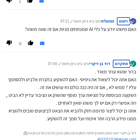
1
רשום
המוצלח
כתב ב
יא ניסן תשפ״ו, 07:21
ה
נערך לאחרונה על ידי
מנותק
האם מישהו יודע על כלי AI שמנתחים מניות אם זה שווה משהו?
0
מתקדם
דוד בן זיקרי
כתב ב
יא ניסן תשפ״ו, 07:40
ד
נערך לאחרונה על ידי
מנותק
ברור שהוא עוזר מאוד .
האם אתה יכול לשאול את גיפיטי : האם להשקיע בחברת אלביט ולהסתמך
עליו ? ממש לא , אם זה היה ככה כולם היו עושים את זה .
השקעה מבוססת על מציאת ערך מוסף שהשוק או הציבור עדיין לא הבינו ,
וזה אפשרי רק אם יש לך משהו שאין לאחרים .
אתה כן יכול ליצור פרומט חזק ולהביא את הצאט לביצועים טובים ולהוציא
ממנו מידע הרבה יותר איכותי ועל סמך זה להשקיע .
דוד בן זיקרי יועץ משכנתאות | מלווה משקיעים בשוק ההון | מרצה בארגון תבונה📩
a053311311@gmail.com