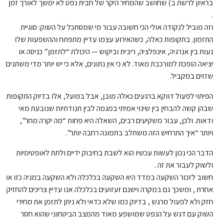
בראיון לרשת ב) שחושב שהמחיר היקר של חבית נפט לא ימשך לאורך זמן
.
וזה מוביל לנקודה אולי הכי חשובה עבור מי שמסתכל על השוק: סוגיית
התזמון. בתקופות כאלה, כשהאירוע עצמו עדיין מתפתח וההשפעות שלו
נעות בין אנרגיה, אינפלציה, ריבית וביקוש — היכולת “לתזמן” כניסה או
יציאה הופכת למורכבת מאוד. לא כי אין נתונים, אלא כי יש יותר מדי משתנים
שזזים במקביל.
הפיתוי לפעול דווקא ברגעים כאלה מובן, אבל בפועל, אלו בדיוק התקופות
שבהן קשה להבחין בין שינוי אמיתי במגמה לבין תנודתיות שנובעת מאי
ודאות. ולכן, עבור משקיעים רבים, השאלה היא פחות “מה יקרה מחר”,
ויותר “איך התרחיש הזה משתלב בתמונה רחבה יותר”.
הדבר הכי נכון לעשות עכשיו הוא לשבת בחיבוק ידיים ולתת לאופטימיות
ולשוק לעבור את זה .
חשוב לזכור השקעה במדד היא השקעה בכלכלה ולא השקעה במניה כזו או
אחרת , ומשכך גם במקרה וישנם זעזועים בכלכלה אנו עדיין צריכים להחזיק
חזק ולא לפעול מרגש , בדיוק כמו שלא כדאי ולא ניתן לתזמן את מחירי
השוק עם דגש על הנפט שמושפע מאוד מהמצב הביטחוני שהוא חסר