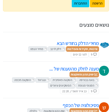
הרשמה
התחברות
נושאים מוצעים
מחירי הדלק בחודש הבא
צרכנות, סקירות והמלצות
דלק לרכב
מחיר הנפט
9
לפני 11 ימים
מענה לחלק מהטענות של ....
ד
שוק ההון והשקעות
בועה בבורסה
השקעה פאסיבית
ונגראד
השקעה חכמה
הסנופי מנופח
המשקיעים עיוורים
9
כב אייר תשפ״ו, 22:20
פסיכולוגיה של הכסף
ש
שוק ההון והשקעות
שוק ההון והשקעות
כלכלה