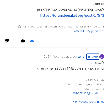
וודאות .
למאמר הקודם שלי בנושא האסטרטגיה של איראן
https://forum.benakel.org/post/17573
דוד בן זיקרי יועץ משכנתאות | מלווה משקיעים בשוק ההון | מרצה בארגון תבונה📩
a053311311@gmail.com
5
מתקדם
בן עליה
כתב ב
ה ניסן תשפ״ו, 21:58
ב
נערך לאחרונה על ידי
מנותק
להשלמה
היום הנפט צנח במעל 10% בגלל הודעת טראמפ
לאירוע בלתי נשכח
הפעלות, חינות, בת מצוות, ימי הולדת
פל' 052-7671926
r052-7671926@gmail.com
לפתיחת חשבון באלטשולר טרייד