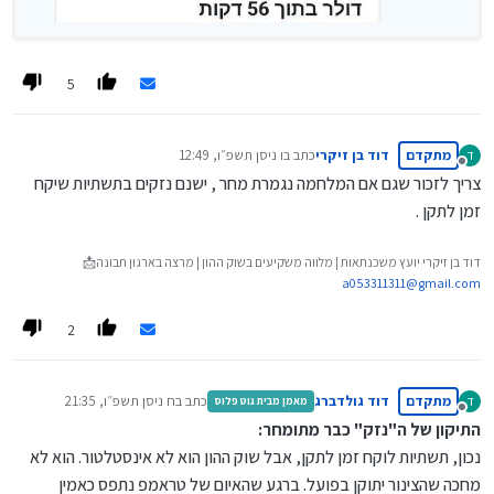
5
מתקדם
דוד בן זיקרי
כתב ב
ו ניסן תשפ״ו, 12:49
ד
נערך לאחרונה על ידי
מנותק
צריך לזכור שגם אם המלחמה נגמרת מחר , ישנם נזקים בתשתיות שיקח
זמן לתקן .
דוד בן זיקרי יועץ משכנתאות | מלווה משקיעים בשוק ההון | מרצה בארגון תבונה📩
a053311311@gmail.com
2
מתקדם
דוד גולדברג
כתב ב
ח ניסן תשפ״ו, 21:35
ד
מאמן מבית גוט פלוס
נערך לאחרונה על ידי
מנותק
התיקון של ה"נזק" כבר מתומחר:
נכון, תשתיות לוקח זמן לתקן, אבל שוק ההון הוא לא אינסטלטור. הוא לא
מחכה שהצינור יתוקן בפועל. ברגע שהאיום של טראמפ נתפס כאמין