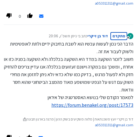
a053311311@gmail.com
0
מתקדם
דוד בן זיקרי
כתב ב
י ניסן תשפ״ו, 20:06
ד
נערך לאחרונה על ידי
מנותק
הדבר הכי נכון לעשות עכשיו הוא לשבת בחיבוק ידיים ולתת לאופטימיות
ולשוק לעבור את זה .
חשוב לזכור השקעה במדד היא השקעה בכלכלה ולא השקעה במניה כזו או
אחרת , ומשכך גם במקרה וישנם זעזועים בכלכלה אנו עדיין צריכים להחזיק
חזק ולא לפעול מרגש , בדיוק כמו שלא כדאי ולא ניתן לתזמן את מחירי
השוק עם דגש על הנפט שמושפע מאוד מהמצב הביטחוני שהוא חסר
וודאות .
למאמר הקודם שלי בנושא האסטרטגיה של איראן
https://forum.benakel.org/post/17573
דוד בן זיקרי יועץ משכנתאות | מלווה משקיעים בשוק ההון | מרצה בארגון תבונה📩
a053311311@gmail.com