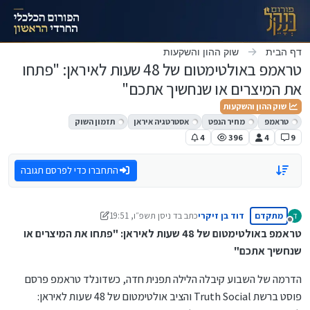
ילוג לתוכן
דף הבית
שוק ההון והשקעות
טראמפ באולטימטום של 48 שעות לאיראן: "פתחו
את המיצרים או שנחשיך אתכם"
שוק ההון והשקעות
טראמפ
מחיר הנפט
אסטרטגיה איראן
תזמון השוק
4
396
4
9
התחברו כדי לפרסם תגובה
מתקדם
דוד בן זיקרי
כתב ב
ד ניסן תשפ״ו, 19:51
ד
נערך לאחרונה על ידי דוד בן זיקרי
מנותק
טראמפ באולטימטום של 48 שעות לאיראן: "פתחו את המיצרים או
שנחשיך אתכם"
הדרמה של השבוע קיבלה הלילה תפנית חדה, כשדונלד טראמפ פרסם
פוסט ברשת Truth Social והציב אולטימטום של 48 שעות לאיראן: