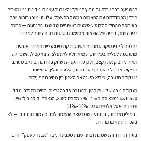
ההשפעה כבר ניכרת גם מחוץ למוקדי האנרגיה עצמם. מדינות כמו מצרים
ו־ירדן מתמודדות עם התאמות במשק החשמל ועלויות ייצור גבוהות יותר.
באירופה מתחילים להופיע סימנים ראשוניים של שינוי התנהגות — צריכה
זהירה יותר, דחייה של הוצאות מסוימות ורגישות גבוהה יותר למחיר.
זה מוביל לדינמיקה שמוכרת משווקים קודמים: עלייה במחירי אנרגיה
מתורגמת לעלייה בעלויות, שמחלחלת לאינפלציה. במקביל, השכר לא
תמיד מדביק את הקצב, ולכן כוח הקנייה נשחק בהדרגה. בשלב מסוים,
הביקוש מתחיל להתמתן לא בחדות, אלא בתהליך איטי יותר.
זו נקודה חשובה, כי היא משנה את האיזון בין מחירים לפעילות.
מנקודת מבט של שוק ההון, התגובה עד כה נראית יחסית מדודה. מדד
S&P 500 נמצא סביב 7%–8% מתחת לשיא, הנאסד"ק קרוב ל־9%,
ומדד הראסל אלפיים סביב 10%–11%.
. במילים אחרות, זו תנועה שמבטאת התאמה לסביבה מורכבת יותר — לא
בהכרח שינוי מגמה חד.
בתוך הדיון הזה נשמעת גם פרשנות מעניינת מצד "אבנר סטפק" (היום