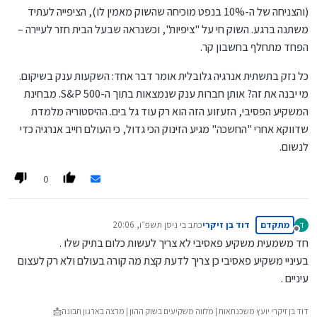
(והצניחה של ה-10% בנפט מוכיחה שהשוק מאמין לו), הציפייה לעתיד
משתנה ברגע. השוק חי על "ציפיות", וכשנראה שבעל הבית חזר לעיירה –
הפחד מתחלף בחשבון קר.
כל נזק בתשתית אנרגיה גלובלית אומר דבר אחד: השקעות ענק בשיקום.
מי יבנה את זה? אותן חברות ענק שנמצאות בתוך ה-S&P 500. מבחינת
המשקיע הפסיבי, הזעזוע הזה הוא רק עוד גל בים. ההיסטוריה מלמדת
שדווקא אחרי "החשכה" מגיע הזינוק הכי גדול, כי העולם חייב אנרגיה כדי
לנשום.
0
מתקדם
דוד בן זיקרי
כתב ב
י ניסן תשפ״ו, 20:06
ד
נערך לאחרונה על ידי
מנותק
חד משמעית משקיע פאסיבי לא צריך לעשות כלום בתיק שלו .
בעיניי משקיע פאסיבי כן צריך לדעת קצת מה קורה בעולם ולא רק לעצום
עיניים .
דוד בן זיקרי יועץ משכנתאות | מלווה משקיעים בשוק ההון | מרצה בארגון תבונה📩