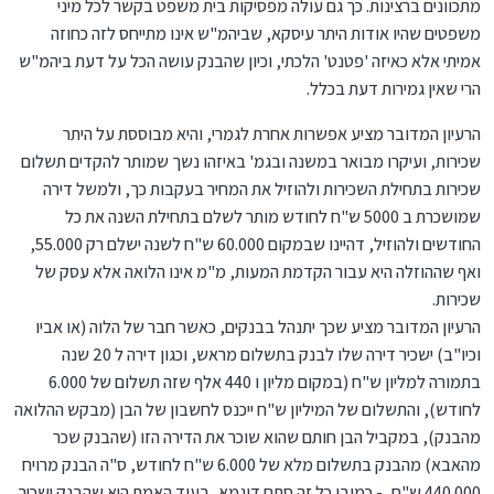
מתכוונים ברצינות. כך גם עולה מפסיקות בית משפט בקשר לכל מיני
משפטים שהיו אודות היתר עיסקא, שביהמ"ש אינו מתייחס לזה כחוזה
אמיתי אלא כאיזה 'פטנט' הלכתי, וכיון שהבנק עושה הכל על דעת ביהמ"ש
הרי שאין גמירות דעת בכלל.
הרעיון המדובר מציע אפשרות אחרת לגמרי, והיא מבוססת על היתר
שכירות, ועיקרו מבואר במשנה ובגמ' באיזהו נשך שמותר להקדים תשלום
שכירות בתחילת השכירות ולהוזיל את המחיר בעקבות כך, ולמשל דירה
שמושכרת ב 5000 ש"ח לחודש מותר לשלם בתחילת השנה את כל
החודשים ולהוזיל, דהיינו שבמקום 60.000 ש"ח לשנה ישלם רק 55.000,
ואף שההוזלה היא עבור הקדמת המעות, מ"מ אינו הלואה אלא עסק של
שכירות.
הרעיון המדובר מציע שכך יתנהל בבנקים, כאשר חבר של הלוה (או אביו
וכיו"ב) ישכיר דירה שלו לבנק בתשלום מראש, וכגון דירה ל 20 שנה
בתמורה למליון ש"ח (במקום מליון ו 440 אלף שזה תשלום של 6.000
לחודש), והתשלום של המיליון ש"ח ייכנס לחשבון של הבן (מבקש ההלואה
מהבנק), במקביל הבן חותם שהוא שוכר את הדירה הזו (שהבנק שכר
מהאבא) מהבנק בתשלום מלא של 6.000 ש"ח לחודש, ס"ה הבנק מרויח
440.000 ש"ח, - כמובן כל זה סתם דוגמא, בעוד האמת היא שהבנק ישכיר