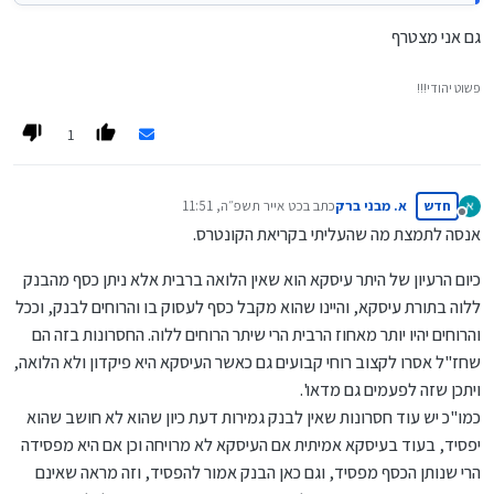
גם אני מצטרף
פשוט יהודי!!!
1
חדש
א. מבני ברק
כתב ב
כט אייר תשפ״ה, 11:51
נערך לאחרונה על ידי
מנותק
אנסה לתמצת מה שהעליתי בקריאת הקונטרס.
כיום הרעיון של היתר עיסקא הוא שאין הלואה ברבית אלא ניתן כסף מהבנק
ללוה בתורת עיסקא, והיינו שהוא מקבל כסף לעסוק בו והרוחים לבנק, וככל
והרוחים יהיו יותר מאחוז הרבית הרי שיתר הרוחים ללוה. החסרונות בזה הם
שחז"ל אסרו לקצוב רוחי קבועים גם כאשר העיסקא היא פיקדון ולא הלואה,
ויתכן שזה לפעמים גם מדאו'.
כמו"כ יש עוד חסרונות שאין לבנק גמירות דעת כיון שהוא לא חושב שהוא
יפסיד, בעוד בעיסקא אמיתית אם העיסקא לא מרויחה וכן אם היא מפסידה
הרי שנותן הכסף מפסיד, וגם כאן הבנק אמור להפסיד, וזה מראה שאינם