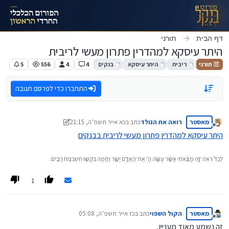
ילוג לתוכן
דף הבית
תורני
היתר עיסקא למהדרין פתרון מעשי לריבית
תורני
ריבית
היתר עיסקא
בנקים
4
4
556
5
התחברו כדי לפרסם תגובה
מאסטר
רואה את הנולד
כתב ב
כא אייר תשפ״ה, 21:15
נערך לאחרונה על ידי צופה ומביט
מנותק
היתר עיסקא למהדרין פתרון מעשי לריבית בבנקים
לְבַד֙ רְאֵה־זֶ֣ה מָצָ֔אתִי אֲשֶׁ֨ר עָשָׂ֧ה הָ' אֶת־הָאָדָ֖ם יָשָׁ֑ר וְהֵ֥מָּה בִקְשׁ֖וּ חִשְּׁבֹנ֥וֹת רַבִּֽים׃
1
מאסטר
הקול השפוי
כתב ב
כז אייר תשפ״ה, 05:08
נערך לאחרונה על ידי
מנותק
זה נשמע מאוד מעניין,