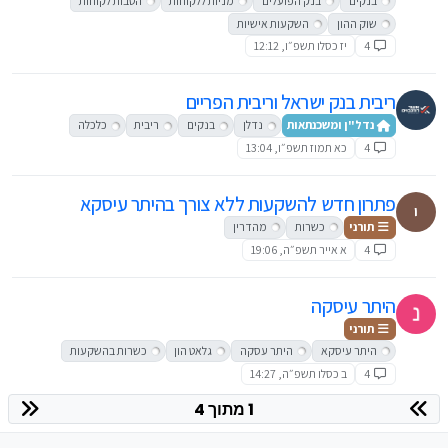
בנקים
בנק הפועלים
מניות ללקוחות
הטבות לקוחות
שוק ההון
השקעות אישיות
4
יז כסלו תשפ״ו, 12:12
ריבית בנק ישראל וריבית הפריים
נדל"ן ומשכנתאות
נדלן
בנקים
ריבית
כלכלה
4
כא תמוז תשפ״ו, 13:04
פתרון חדש להשקעות ללא צורך בהיתר עיסקא
י
תורני
כשרות
מהדרין
4
א אייר תשפ״ה, 19:06
היתר עיסקה
תורני
היתר עיסקא
היתר עסקה
גלאט הון
כשרות בהשקעות
4
ב כסלו תשפ״ה, 14:27
1 מתוך 4