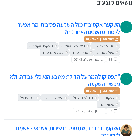
נושאים מוצעים
השקעה אקטיבית מול השקעה פסיבית: מה אפשר
ד
ללמוד מהשנים האחרונות?
שוק ההון והשקעות
מנהלי השקעות
השקעה פאסיבית
השקעה אקטיבית
מסלול מנוהל
מחקה מדד
מכים את המדד
33
יג תמוז תשפ״ו, 07:43
"תפסיקו להמר על הדולר: מטבע הוא כלי עבודה, ולא
ד
מכשיר השקעה."
שוק ההון והשקעות
עסקת וויז
היחלשות הדולר
השקעה במטח
בנק ישראל
מיסוי דולרי
33
יז סיוון תשפ״ו, 23:17
השקעה בחברות שמספקות שירותי אשראי - אשמח
לניסיונכם