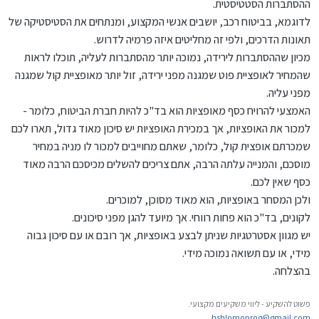
ההסתברות הסטטיסטית.
לדוגמא, בביטוח רכב, יושבים אנשי המקצוע, ומנתחים את הסטיסטיקה של
תאונות הדרכים, ולפי זה מחליטים איזה פרמיה לדרוש.
מכיון שההסתברות לירידה, נמוכה יותר מהסתברות לעליה, תוכלו לראות
שהמחיר לאופציית פוט שמגנה מפני ירידה, זול יותר מאופציית קול שמגנה
מפני עליה.
האמצעי להרויח כסף מאופציות הוא בד"כ להיות חברת הביטוח, כלומר -
למכור את האופציות, אך במכירת האופציות יש סיכון מאוד גדול, תארו לכם
שמכרתם אופצית קול, כלומר, שאתם מחוייבים למכור לו מניה במחיר
מוסכם, והמנייה עלתה הרבה, אתם צריכים להשלים מכיסכם הרבה מאוד
כסף שאין לכם.
ולכן המסחר באופציות, הוא מאוד מסוכן, למוכרים.
לקונים, בד"כ הוא פחות רווחי. אך מיועד להגן מפני סיכונים.
יש מגוון אסטרטגיות שניתן לבצע באופציות, אך רובם או עם סיכון גבוה
מידי, או עם תשואה נמוכה מידי.
בהצלחה.
פשוט להשקיע - ליווי משקיעים מקצועי.
hshlomoprog@gmail.com