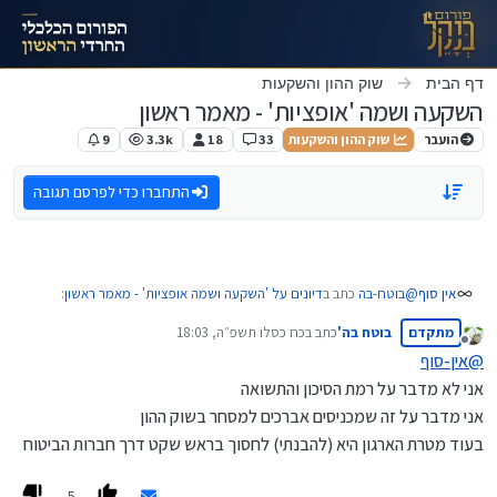
ילוג לתוכן
דף הבית
שוק ההון והשקעות
השקעה ושמה 'אופציות' - מאמר ראשון
הועבר
שוק ההון והשקעות
33
18
3.3k
9
התחברו כדי לפרסם תגובה
@
בוטח-בה
כתב ב
דיונים על 'השקעה ושמה אופציות' - מאמר ראשון
:
אין סוף
מתקדם
בוטח בה'
כתב ב
כח כסלו תשפ״ה, 18:03
נערך לאחרונה על ידי
מנותק
@
אין-סוף
סליחה שאני שואל
אני לא מדבר על רמת הסיכון והתשואה
אגרון בנקל לא נועד לתת מענה לאברכים עבור חסכון בטוחים
מבלי להכיר את התחום,
לחתונות ילדיהם?
אני מדבר על זה שמכניסים אברכים למסחר בשוק ההון
נראה שלטענת כותב המאמר הנכבד, הסיכון אותו סיכון, והתשואה גבוהה
מה בין זה למאמרים שונים על שוק ההון?
בעוד מטרת הארגון היא (להבנתי) לחסוך בראש שקט דרך חברות הביטוח
יותר / מגודרת יותר.
שוודאי לכו"ע להיכנס לשוק ההון לא רק שזה לא השתדלות
גם להרבה אנשים זה רק השתדלות לנזקים בפרנסה, שלווה, שלום
5