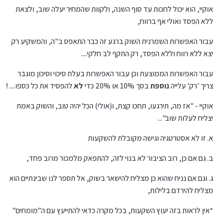
אוקיי, הוא יכול לחכות עד סוף השנה, ולקוות שהמחיר יעלה שוב, ולצאת
ללא הפסד ואולי אף ברווח,
עבור האפשרות השמרנית השוק ברגע זה כבר התאפס ב"ה, והמשקיע רק
יצא ללא רווח וללא הפסד, רק התקף לב חלקי....
עבור האפשרות הממוצעת וכן עבור האפשרות בעלת סיכוי וסיכון מוגבר
צריך 'רק' עלייה
נוספת
בסך 10% או 20% כדי
לא
להפסיד את כל כספו.... !
אוקיי - "אז מה, תירגעו, תחכו קצת, ו(אולי) הכל יהיה טוב, והשוק באמת
יצליח לעלות שוב"...
א. זו לא אסטרטגיה וגישה מקובלת להשקעות
ב. גם אם כן, רוב הציבור לא בנוי לזה, להתפאק מלמכור מרוב פחד,
ג. וגם אם נניח שהוא כן מצליח להישאר בשוק, אל תספר לנו שבינתיים הוא
מצליח להירדם בלילות,
*אין לראות בזה יעוץ השקעות, בכל מקרה כדאי להתייעץ עם ה"מומחים"