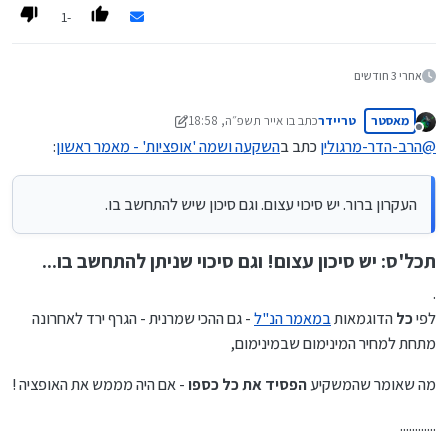
-1
אחרי 3 חודשים
מאסטר
טריידר
כתב ב
ו אייר תשפ״ה, 18:58
נערך לאחרונה על ידי טריידר
ז ניסן תשפ״ה, 20:06
מנותק
@
הרב-הדר-מרגולין
כתב ב
השקעה ושמה 'אופציות' - מאמר ראשון
:
העקרון ברור. יש סיכוי עצום. וגם סיכון שיש להתחשב בו.
תכל'ס: יש סיכון עצום! וגם סיכוי שניתן להתחשב בו...
.
לפי
כל
הדוגמאות
במאמר הנ"ל
- גם ההכי שמרנית - הגרף ירד לאחרונה
מתחת למחיר המינימום שבמינימום,
מה שאומר שהמשקיע
הפסיד את כל כספו
- אם היה מממש את האופציה !
............