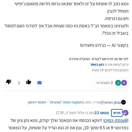
והוא כתב לו שטויות על זה ולאחר שיצאה גרסה חדשה פתאום ג׳יפיטי
התחיל להבין.
ויש גם רגרסיה.
ולענינינו במאמר הנ״ל באמת היו כמה טעויות אבל איך למדוד האם לפסול
בשביל זה הכל?.
בקיצור AI — כבדהו וחשדהו!
למי שרצה להירשם לקורס - התקלה סודרה
וניתן לעשות את זה
כאן באתר
הקופון פעיל למשך 24 שעות
2
צ
2 תגובות
@אבי-ר. כתב ב
השקעה ושמה 'אופציות' - מאמר ראשון
:
עומק הסיכוי
חדש
מנחם 22
כתב ב
י אלול תשפ״ה, 17:39
נערך לאחרונה על ידי
מנותק
@
עומק-הסיכוי
דווקא הכנסתי את המאמר שלך קודם, והוא נתן ציון של
יש כאן בפורום מאמר שהתפרסם לציבור שהבינה אומרת עליו
כמדומני 9 או 9.5 מתוך 10, וגם את זה הוא הוריד על שטויות, על המאמר
שהוא לא אמין,