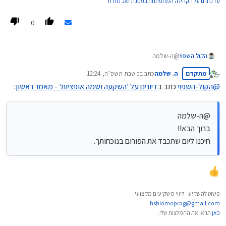
עדכונים על הקהילה המתפתחת בפסגת זאב מזרח
0
הקול השפוי
@ה-שלמה
ברוך הבא!!
מתקדם
ה. שלמה
כתב ב
כ טבת תשפ״ה, 12:24
חיכנו ליום שתכבד את הפורום בנוכחותך.
נערך לאחרונה על ידי
מנותק
@
הקול-השפוי
כתב ב
דיונים על 'השקעה ושמה אופציות' - מאמר ראשון
:
@ה-שלמה
ברוך הבא!!
חיכנו ליום שתכבד את הפורום בנוכחותך.
פשוט להשקיע - ליווי משקיעים מקצועי.
hshlomoprog@gmail.com
כאן
תראו את ההמלצות שלי: