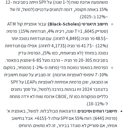
משתמעת ארוכת טווח (ל-1 שנה) על SPY הייתה בסביבות 12-
לקנות 100 מניות במחיר מסוים...] סך $644. אם אכן המניה
15% באותה תקופה, דומה לנתונים עדכניים (למשל, IV של
תעלה למחיר $615 ומעלה, הוא מרוויח 55% על ההשקעה!
אופציה ב'
[מאידך, הסיכון: אם המניה תהיה פחות מ-$605, הוא מפסיד את
~12% ב-2025).
הכל].
אם ראובן מוכן להסתכן יותר, הוא יקנה אופציה אחרת, עליה הוא
חישוב תיאורטי (Black-Scholes)
: עבור אופציית קול ATM
ישלם רק $485. ואז, אם המחיר בסוף השנה יהיה $650 ומעלה,
(סטרייק 604$, T=1 שנה, ריבית 4%, תנודתיות 15%): פרמיה
הוא מרוויח יותר מ-100%! [אבל הסיכון גדול יותר: אם המניה
אופציה ג'
תהיה פחות מ-$640, הוא מפסיד את הכל].
~48.5$ פר מניה (4,849$ לחוזה). עם תנודתיות נמוכה יותר
ראובן גם יכול להיות שמרן יותר. הוא יכול לקנות סוג אופציה
(12%): ~41.7$ פר מניה (4,173$ לחוזה). אפילו עם תנודתיות
שעליה הוא ישלם $844, ואז, אם המחיר בסוף השנה יהיה $545
נמוכה במיוחד (לא מציאותית, כמו 5%), הפרמיה עדיין
ומעלה, הוא מרוויח רק 18% (נ.ב. גם זה סכום מכובד). [כאן,
העקרון ברור. יש סיכוי עצום. וגם סיכון שיש להתחשב בו.
בסביבות 20-30$ פר מניה – הרבה מעל 6-8$ שמצוין במאמר.
הסיכון קטן יותר. כי אפילו אם מחיר המניה יירד מעט במשך
השנה, הוא לא יפסיד את הכל אלא אם המחיר יירד עד פחות
במשך לפחות 8 השנים שעברו, השוק במגמת עלייה, שנה אחר
הפרמיות במאמר נמוכות מדי (פחות מ-1-2% מהמחיר, במקום
מ-$535].
שנה.
7-10% טיפוסי לאופציות ארוכות). זה מצביע על טעות חישובית
מאידך, מדי כמה שנים יש נפילת שוק, כמו שהיה בשנת 2000,
או המצאה, שכן פרמיות אמיתיות לאופציות LEAPs על SPY
וכן בשנת 2008. אין מי שיכול להבטיח מה יהיה, ואין התחייבות על
מה יקרה אם תפרוץ מלחמה בעולם או תתחדש מחלת קורונה
אציין: המספרים שנכתבו לעיל מדויקים. קשה בשלב זה להסביר
בדצמבר 2024 היו גבוהות בהרבה (למשל, על סמך נתונים
וכיו"ב.
איך הגענו למספרים אלה, גם אין ענין, זה רק יסבך את מי שלא
כלליים ממקורות כמו CBOE, IV ארוכת טווח לא ירדה מתחת
מתמצא.
עיקר הנקודה היא ההמחשה, העקרון:
ל-10-12%).
חישובי רווחים וסיכונים
האם תרצה להרוויח 18% בסיכון נמוך למדי? ['נמוך' – כי לא
: הדוגמאות מבולבלות. למשל, באופציה א'
מפסידים את הכל, אלא אם יש ירידה גדולה בשוק].
(פרמיה 644$): רווח 55% אם SPY עולה ל-615$+. אבל בחישוב
או האם תרצה להרוויח 55% בסיכון סביר? ['סביר' – כי מסתבר
אמיתי, אם סטרייק לא מוגדר בבירור, זה לא מתאים. הרווחים
שהשוק יעלה עד סוף השנה, ולא יירד בכלל].