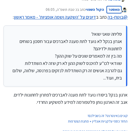
שהמחיר לאופציית פוט שמגנה מפני ירידה, זול יותר מאופציית קול
אגרון בנקל לא נועד לתת מענה לאברכים עבור חסכון בטוחים לחתונות
שמגנה מפני עליה.
מאסטר
הקול השפוי
כתב ב
כ טבת תשפ״ה, 06:05
ילדיהם?
האמצעי להרויח כסף מאופציות הוא בד"כ להיות חברת הביטוח, כלומר -
נערך לאחרונה על ידי
מנותק
מה בין זה למאמרים שונים על שוק ההון?
@
בוטח-בה
כתב ב
דיונים על 'השקעה ושמה אופציות' - מאמר ראשון
:
למכור את האופציות, אך במכירת האופציות יש סיכון מאוד גדול, תארו
שוודאי לכו"ע להיכנס לשוק ההון לא רק שזה לא השתדלות
לכם שמכרתם אופצית קול, כלומר, שאתם מחוייבים למכור לו מניה
גם להרבה אנשים זה רק השתדלות לנזקים בפרנסה, שלווה, שלום בית,
במחיר מוסכם, והמנייה עלתה הרבה, אתם צריכים להשלים מכיסכם
ועוד...
סליחה שאני שואל
הרבה מאוד כסף שאין לכם.
ולכן המסחר באופציות, הוא מאוד מסוכן, למוכרים.
אגרון בנקל לא נועד לתת מענה לאברכים עבור חסכון בטוחים
לקונים, בד"כ הוא פחות רווחי. אך מיועד להגן מפני סיכונים.
לחתונות ילדיהם?
יש מגוון אסטרטגיות שניתן לבצע באופציות, אך רובם או עם סיכון גבוה
מה בין זה למאמרים שונים על שוק ההון?
מידי, או עם תשואה נמוכה מידי.
בהצלחה.
שוודאי לכו"ע להיכנס לשוק ההון לא רק שזה לא השתדלות
גם להרבה אנשים זה רק השתדלות לנזקים בפרנסה, שלווה, שלום
בית, ועוד...
ארגון בנקל ביסודו נועד לתת מענה לאברכים לפתרון לחתונות ילדים.
אגב זה הארגון נותן פלטפורמה למידע למשקיע החרדי.
קונים באינטרנט? זה בשבילכם!
החזר כספי על קניות אונליין + מתנת הצטרפות