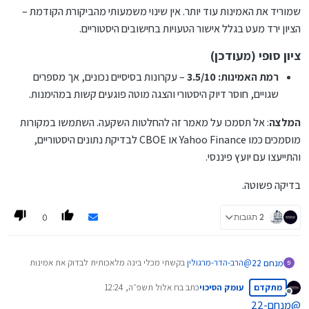
שמוריד את האמינות עוד יותר. אין שינוי משמעותי מהביקורת הקודמת –
הציון ירד מעט בגלל אישור הטעויות בחישובים היסטוריים.
ציון סופי (מעודכן)
רמת האמינות: 3.5/10
– עקרונות בסיסיים נכונים, אך מספרים
שגויים, חוסר דיוק היסטורי והצגה מוטה פוגעים קשות במהימנות.
המלצה
: אל תסמכו על מאמר זה להחלטות השקעה. השתמשו במקורות
מוסמכים כמו Yahoo Finance או CBOE לבדיקת נתונים היסטוריים,
והתייעצו עם יועץ פיננסי.
בדיקה פשוטה.
0
2 תגובות
@
הרב-הדר-מרגולין
בקשתי מכלי בינה מלאכותית לבדוק את אמינות
מנחם 22
המאמר שלך ואת הרמה שלו וזו תגובתו המבוססת על נתוני אמת:
מתקדם
עומק הסיכוי
כתב ב
ח אלול תשפ״ה, 12:24
בדיקת רמת האמינות של המאמר נכון למחירי העבר
נערך לאחרונה על ידי
מנותק
@
מנחם-22
לאחר בדיקה מחודשת של האמינות, תוך התמקדות במחירי העבר