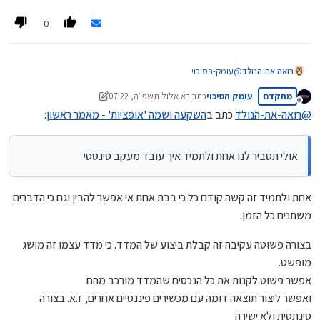
0
לסיום, אציין. להשקעה באופציות יש יתרונות ברורים ומרובים:
[א] הכסף נשאר בחשבון שלך, על שמך, אין אפשרות למישהו
לגנוב ממך. רק אתה שולט על הכסף.
רואה את הנולד
@
עומק-הסיכוי
[ב] אפשר להשקיע כמה שרוצים – אין מינימום, אין מקסימום.
אולי תסביר לנו אחת ולתמיד איך עובד מעקב סינטטי?
מתקדם
עומק הסיכוי
כתב ב
א אלול תשפ״ה, 07:22
נערך לאחרונה על ידי עומק הסיכוי
מנותק
[ג] אפשר למשוך את הכסף מתי שרוצים, גם באמצע התקופה.
@
רואה-את-הנולד
כתב ב
השקעה ושמה 'אופציות' - מאמר ראשון
:
ולקבל את הרווחים שיש בחשבון, נכון לאותו יום.
[ד] אין שום שאלות הלכתיות. חלק. גלאט.
אולי תסביר לנו אחת ולתמיד איך עובד מעקב סינטטי
[ה] בהדרכה של מי שיודע מה עושים, אין צורך להשקיע הרבה
זמן. אפשר להסתפק בכ- 10 דקות – בשנה.
לסיכום, יש כאן כיוון מאד רציני להשקעה. אופציות.
אחת ולתמיד זה קשה קודם כל כי בבת אחת אי אפשר להבין וגם כי הדברים
משתנים כל הזמן.
האם אתה מעונין? האם מתאים לך?...
בצורה פשוטה עקיבה זה קבלת ביצוע של המדד. כי מדד עצמו זה מושג
מופשט.
אפשר פשוט לקנות את כל הנכסים שהמדד מורכב מהם
ואפשר ליצור תוצאה דומה עם מכשירים פיננסיים אחרים, ז.א. בצורה
סינתטית ולא ישירה