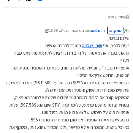
בית, ועוד...
אחרי 21 ימים
מתקדם
ה. שלמה
כתב ב
יט טבת תשפ״ה, 18:56
נערך לאחרונה על ידי ה. שלמה
מנותק
שלום וברכה,
נעים להכיר, אני
@
ה.-שלמה
המוכר להרבה אנשים.
קראתי בעניין את מאמרו של הרב הדר, ורציתי לתת את מה שאני מבין
בעניין.
אופציות הם בד"כ סוג של פוליסת ביטוח, כשמוכר האופציה מנפיק את
הביטוח, והרוכש צריךאת הכיסוי.
כגון אופציית פוט (מכירה) על SPY (קרן סל על S&P 500) נועדה למשקיע
שחושש מפני ירידת השוק והפסד תיק המניות שלו.
המשקיע קונה את הזכות למכור 100 יחידות של SPY למוכר האופציה,
במחיר ובזמן מוסכם מראש, כלומר מחיר SPY היום הוא 597.58$, עלות
אופציית פוט על מימוש של 595 הוא כ29$ כפול 100.
ברגע שקניתי את האופציה, אני מוגן מפני ירידה מתחת 595.
כמו כל ביטוח, המוכר הוא לא פרייאר, ולכן המחיר שהוא נותן, משקף את