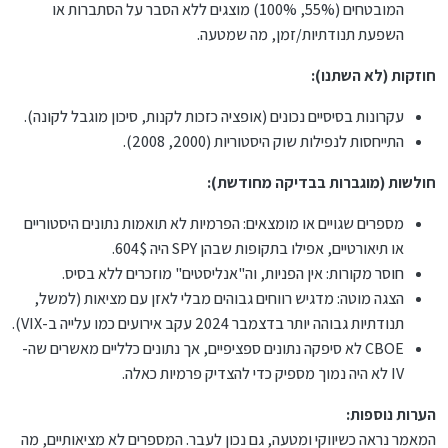
המובטחים (55%, 100%) מוצגים ללא הסבר על הסתברות או
או האם תרצה רווח של 100%, אך יש גם צד סיכון גדול יותר – אם
תחזית האנליסטים לא יתממש?
השפעת תנודתיות/זמן, מה שמטעה.
או שמא תרצה חלק מן הכסף באופציה אחת, וחלק באופציה
אחרת? (תמיד מומלץ לפזר קצת, לא לשים את כל הביצים בסל
חוזקות (לא השתנו):
אחד)
יתרונות שיש בהשקעה באופציות
עקרונות בסיסיים נכונים (אופציה כזכות לקנות, סיכון מוגבל לקונה).
לסיום, אציין. להשקעה באופציות יש יתרונות ברורים ומרובים:
התייחסות לנפילות שוק היסטוריות (2000, 2008).
[א] הכסף נשאר בחשבון שלך, על שמך, אין אפשרות למישהו
חולשות (מוגברות בבדיקה מחודשת):
לגנוב ממך. רק אתה שולט על הכסף.
[ב] אפשר להשקיע כמה שרוצים – אין מינימום, אין מקסימום.
מספרים שגויים או מומצאים: הפרמיות לא תואמות נתונים היסטוריים
[ג] אפשר למשוך את הכסף מתי שרוצים, גם באמצע התקופה.
או תיאורטיים, אפילו בתקופות שבהן SPY היה 604$.
ולקבל את הרווחים שיש בחשבון, נכון לאותו יום.
חוסר מקורות: אין הפניות, וה"אנליסטים" מוזכרים ללא בסיס.
[ד] אין שום שאלות הלכתיות. חלק. גלאט.
הצגה מוטה: מדגיש רווחים גבוהים מבלי לאזן עם מציאות (למשל,
[ה] בהדרכה של מי שיודע מה עושים, אין צורך להשקיע הרבה
תנודתיות גבוהה יותר בדצמבר 2024 עקב אירועים כמו עלייה ב-VIX).
זמן. אפשר להסתפק בכ- 10 דקות – בשנה.
CBOE לא סיפקה נתונים ספציפיים, אך נתונים כלליים מאשרים שה-
לסיכום, יש כאן כיוון מאד רציני להשקעה. אופציות.
IV לא היה נמוך מספיק כדי להצדיק פרמיות כאלה.
האם אתה מעונין? האם מתאים לך?...
הערות נוספות:
המאמר נראה כשיווקי ומטעה, גם נכון לעבר. המספרים לא מציאותיים, מה