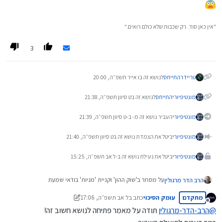
"אין כאן סוד. רק שכבות שלא כולם רואים."
3
טריידר
התייחס
לנושא זה ב
ו אייר תשפ״ה, 20:00
מונטיפיורי
התייחס
לנושא זה ב
ט סיוון תשפ״ה, 21:38
מונטיפיורי
העביר נושא זה מ- ב-
ט סיוון תשפ״ה, 21:39
מונטיפיורי
ביטל את הצמדת נושא זה ב
ט סיוון תשפ״ה, 21:40
מונטיפיורי
ביטל את נעילת נושא זה ב-
ל אב תשפ״ה, 15:25
על מסחר ב'שוק ההון' וקניית 'מניות' בודאי שמעת
הרב הדר מרגולין
ברצוני ליידע אותך על אמצעי נוסף להשקעה בשוק ההון ושמה
מתקדם
עומק הסיכוי
כתב ב
ל אב תשפ״ה, 17:06
נערך לאחרונה על ידי עומק הסיכוי
'אופציות'.
מנותק
@
הרב-הדר-מרגולין
תודה על מאמר פתיחה לנושא חשוב זה!
השאלה היא: - האם זה בשבילך?
הקדמה:
מטרה אחת בלבד יש לפרק הזה: לעזור לך להחליט אודות