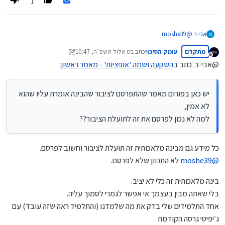
1
אבי ר.
@
moshe39
לא הבנתי מה לא הבנת!
מתקדם
עומק הסיכוי
כתב ב
ט אלול תשפ״ה, 10:47
יש כאן בפורום מאמר שהתפרסם לציבור שהבינה אומרת עליו שהוא לא אמין,
נערך לאחרונה על ידי עומק הסיכוי
יא שבט תשפ״ה, 11:14
מנותק
למה לא נכון לפרסם את זה לתועלת הציבור??
@אבי-ר. כתב ב
השקעה ושמה 'אופציות' - מאמר ראשון
:
יש כאן בפורום מאמר שהתפרסם לציבור שהבינה אומרת עליו שהוא
לא אמין,
למה לא נכון לפרסם את זה לתועלת הציבור??
כל מידע גם מבינה מלאכותית זה תועלת לציבור וחשוב לפרסם.
@
moshe39
לא התכוון שלא לפרסם.
בינה מלאכותית זה כלי לא יציב.
בלי שאתה מבין בעצמך אי אפשר לגמרי לסמוך עליה.
אחד התלמידים שלי בדק את מה שלמדנו (והתלמיד ראה שזה עובד) עם
ג׳יפיטי גרסה הקודמת