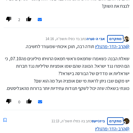
לנצח את השוק?
2
מתקדם
אבי ה-נערה
כתב ב
ד כסלו תשפ״ה, 14:16
נערך לאחרונה על ידי
מנותק
@
הרב-הדר-מרגולין
תודה רבה, תוכן איכותי שמעורר לחשיבה.
שאלת הבנה: כשאמרו שחמאס וראשי חמאס הרוויחו מיליונים מה07.10, כי
הם הימרו נגד ישראל. הכוונה שהם שמו אופציות שליליות נגד חברות
ישראליות או מדדים של הבורסה בישראל?
יש מקום שבו ניתן לראות מי שם אופציה ועל מה הוא שם?
כוונתי בשאלה שזה יכול לשקף תנודות עתידיות יותר ברורות מהאנליסטים.
0
מתקדם
ביזנייעס
כתב ב
ה כסלו תשפ״ה, 11:13
נערך לאחרונה על ידי
מנותק
@
הרב-הדר-מרגולין