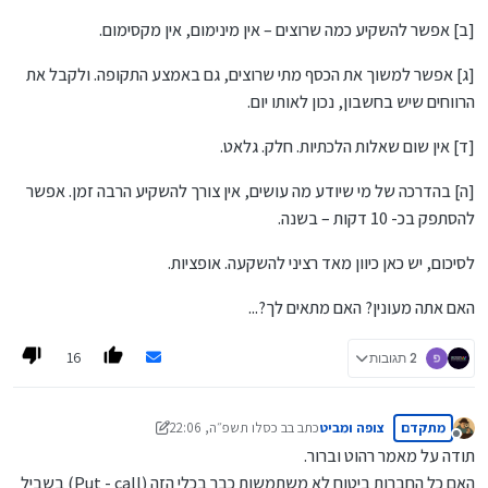
[ב] אפשר להשקיע כמה שרוצים – אין מינימום, אין מקסימום.
[ג] אפשר למשוך את הכסף מתי שרוצים, גם באמצע התקופה. ולקבל את
הרווחים שיש בחשבון, נכון לאותו יום.
[ד] אין שום שאלות הלכתיות. חלק. גלאט.
[ה] בהדרכה של מי שיודע מה עושים, אין צורך להשקיע הרבה זמן. אפשר
להסתפק בכ- 10 דקות – בשנה.
לסיכום, יש כאן כיוון מאד רציני להשקעה. אופציות.
האם אתה מעונין? האם מתאים לך?...
16
2 תגובות
מתקדם
צופה ומביט
כתב ב
ב כסלו תשפ״ה, 22:06
נערך לאחרונה על ידי צופה ומביט
ד ניסן תשפ״ד, 19:19
מנותק
תודה על מאמר רהוט וברור.
האם כל החברות ביטוח לא משתמשות כבר בכלי הזה (Put - call) בשביל