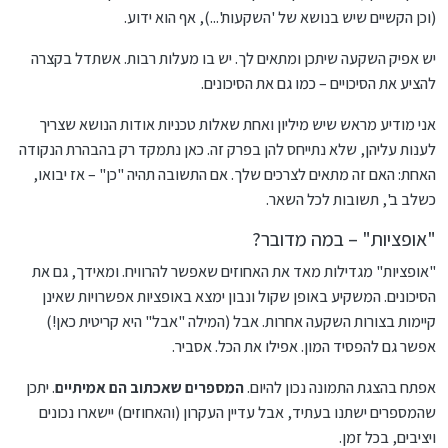
(וכן הקשיים שיש בנושא של 'השקעות'...), אף הוא ידוע.
יש אפיק השקעה שיתכן ומתאים לך. יש בו מעלות רבות. אשתדל בקצרה
להציע את הסיכויים – כמו גם את הסיכונים.
אני מודיע מראש שיש מיליון ואחת שאלות טכניות אודות הנושא שצריך
לענות עליהן, שלא נתייחס להן בפרק זה. כאן נתמקד רק בהבהרת הנקודה
האחת: האם זה מתאים לצרכים שלך. אם התשובה תהיה "כן" – אז יבואו,
כשלב ב', תשובות לכל השאר.
"אופציות" – במה מדובר?
"אופציות" מגדילות מאד את האחוזים שאפשר להרוויח. ומאידך, גם את
הסיכונים. המשקיע באופן שקול ונבון ימצא באופציות אפשרויות שאינן
קיימות בצורות השקעה אחרות. אבל (המילה "אבל" היא קריטית כאן!)
אפשר גם להפסיד המון. אפילו את הכל. אסביר.
אפתח בהצגת התמונה נכון להיום.
המספרים שאכתוב הם אמיתיים
. יתכן
שהמספרים ישתנו בעתיד, אבל עדיין העקרון (והאחוזים) יישארו נכונים
ויציבים, בכל זמן.