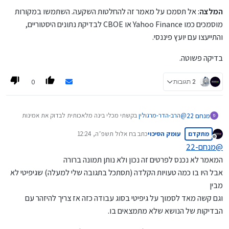
המלצה
: אל תסמכו על מאמר זה להחלטות השקעה. השתמשו במקורות
מוסמכים כמו Yahoo Finance או CBOE לבדיקת נתונים היסטוריים,
והתייעצו עם יועץ פיננסי.
בדיקה פשוטה.
0
2 תגובות
@
הרב-הדר-מרגולין
בקשתי מכלי בינה מלאכותית לבדוק את אמינות
מנחם 22
המאמר שלך ואת הרמה שלו וזו תגובתו המבוססת על נתוני אמת:
מתקדם
עומק הסיכוי
כתב ב
ח אלול תשפ״ה, 12:24
בדיקת רמת האמינות של המאמר נכון למחירי העבר
נערך לאחרונה על ידי
מנותק
@
מנחם-22
לאחר בדיקה מחודשת של האמינות, תוך התמקדות במחירי העבר
המאמר לא נכנס לפרטים זה נכון ולא נותן תמונה ברורה
(בעיקר דצמבר 2024 עד פברואר 2025, כאשר מחיר SPY היה בסביבות
604$), אני מאשר שהמספרים במאמר עדיין אינם מדויקים או
רמת האמינות (ציון מעודכן: 3.5/10)
אבל היו בו כמה טעויות הקלדה (תסתכל בתגובה שלי למעלה) שגיפיטי לא
מציאותיים. השתמשתי בנתונים היסטוריים ממקורות כמו Yahoo
הערכת אמינות נכון לעבר:
מבין
Finance, CBOE וחישובים תיאורטיים (באמצעות מודל Black-Scholes)
וגם קשה מאד לסמוך על גיפיטי בסוג עבודה כזה אז צריך להיזהר עם
כדי לאמת זאת. להלן הפירוט:
מחיר SPY
: המאמר מציין 604$ כמחיר נוכחי. נתונים היסטוריים
הבדיקות של הנושא שלא מתמצאים בו.
חוזקות (לא השתנו):
מ-Yahoo Finance ומקורות אחרים מראים ש-SPDR S&P 500
ETF (SPY) סגר בסביבות 604$ במספר תאריכים בעבר, כגון: