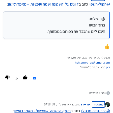
מנותק
@
הקול-השפוי
כתב ב
דיונים על 'השקעה ושמה אופציות' - מאמר ראשון
:
@ה-שלמה
ברוך הבא!!
חיכנו ליום שתכבד את הפורום בנוכחותך.
פשוט להשקיע - ליווי משקיעים מקצועי.
hshlomoprog@gmail.com
כאן
תראו את ההמלצות שלי:
-1
אחרי 3 חודשים
מאסטר
טריידר
כתב ב
ו אייר תשפ״ה, 18:58
נערך לאחרונה על ידי טריידר
ז ניסן תשפ״ה, 20:06
מנותק
@
הרב-הדר-מרגולין
כתב ב
השקעה ושמה 'אופציות' - מאמר ראשון
: