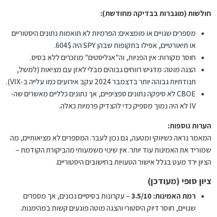
[א] הכסף נשאר בחשבון שלך, על שמך, אין אפשרות למישהו
חולשות (מוגברות בבדיקה מחודשת):
לגנוב ממך. רק אתה שולט על הכסף.
[ב] אפשר להשקיע כמה שרוצים – אין מינימום, אין מקסימום.
מספרים שגויים או מומצאים: הפרמיות לא תואמות נתונים היסטוריים
[ג] אפשר למשוך את הכסף מתי שרוצים, גם באמצע התקופה.
או תיאורטיים, אפילו בתקופות שבהן SPY היה 604$.
ולקבל את הרווחים שיש בחשבון, נכון לאותו יום.
חוסר מקורות: אין הפניות, וה"אנליסטים" מוזכרים ללא בסיס.
[ד] אין שום שאלות הלכתיות. חלק. גלאט.
הצגה מוטה: מדגיש רווחים גבוהים מבלי לאזן עם מציאות (למשל,
[ה] בהדרכה של מי שיודע מה עושים, אין צורך להשקיע הרבה
תנודתיות גבוהה יותר בדצמבר 2024 עקב אירועים כמו עלייה ב-VIX).
זמן. אפשר להסתפק בכ- 10 דקות – בשנה.
CBOE לא סיפקה נתונים ספציפיים, אך נתונים כלליים מאשרים שה-
לסיכום, יש כאן כיוון מאד רציני להשקעה. אופציות.
IV לא היה נמוך מספיק כדי להצדיק פרמיות כאלה.
האם אתה מעונין? האם מתאים לך?...
הערות נוספות:
המאמר נראה כשיווקי ומטעה, גם נכון לעבר. המספרים לא מציאותיים, מה
שמוריד את האמינות עוד יותר. אין שינוי משמעותי מהביקורת הקודמת –
הציון ירד מעט בגלל אישור הטעויות בחישובים היסטוריים.
ציון סופי (מעודכן)
רמת האמינות: 3.5/10
– עקרונות בסיסיים נכונים, אך מספרים
שגויים, חוסר דיוק היסטורי והצגה מוטה פוגעים קשות במהימנות.