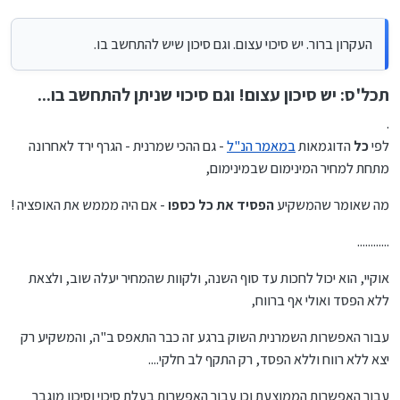
העקרון ברור. יש סיכוי עצום. וגם סיכון שיש להתחשב בו.
תכל'ס: יש סיכון עצום! וגם סיכוי שניתן להתחשב בו...
.
לפי
כל
הדוגמאות
במאמר הנ"ל
- גם ההכי שמרנית - הגרף ירד לאחרונה
מתחת למחיר המינימום שבמינימום,
מה שאומר שהמשקיע
הפסיד את כל כספו
- אם היה מממש את האופציה !
............
אוקיי, הוא יכול לחכות עד סוף השנה, ולקוות שהמחיר יעלה שוב, ולצאת
ללא הפסד ואולי אף ברווח,
עבור האפשרות השמרנית השוק ברגע זה כבר התאפס ב"ה, והמשקיע רק
יצא ללא רווח וללא הפסד, רק התקף לב חלקי....
עבור האפשרות הממוצעת וכן עבור האפשרות בעלת סיכוי וסיכון מוגבר