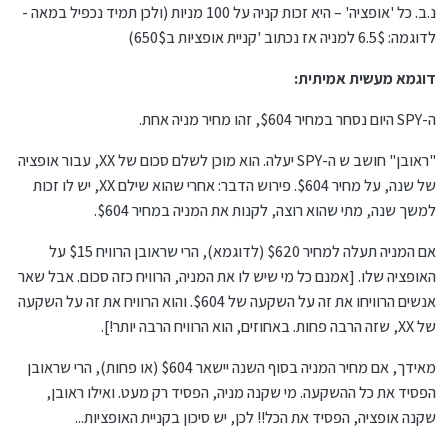
נ.ב. כל 'אופציה' – היא זכות קניה על 100 מניות (ולכן תמיד נכפיל במאה -
לדוגמה: 6.5$ למניה אז נכתוב 'קניית אופציות ב650$)
דוגמא מעשית אמיתית:
ה-SPY היום נסחר במחיר $604, זהו מחיר מניה אחת.
"ראובן" חושב ש ה-SPY יעלה. הוא מוכן לשלם סכום של XX, עבור אופציה
של שנה, על מחיר $604. פירוש הדבר: אחרי שהוא שילם XX, יש לו זכות
למשך שנה, מתי שהוא רוצה, לקנות את המניה במחיר $604.
אם המניה תעלה למחיר $620 (לדוגמא), הרי שראובן הרוויח $15 על
האופציה שלו. [אמנם כל מי שיש לו את המניה, הרוויח כזה סכום. אבל שאר
אנשים הרוויחו את זה על השקעה של $604. והוא הרוויח את זה על השקעה
של XX, שזה הרבה פחות. באחוזים, הוא הרוויח הרבה יותר!].
מאידך, אם מחיר המניה בסוף השנה יישאר $604 (או פחות), הרי שראובן
הפסיד את כל ההשקעה. מי שקנה מניה, הפסיד רק מעט. ואילו ראובן,
שקנה אופציה, הפסיד את הכל!! לכן, יש סיכון בקניית האופציות...