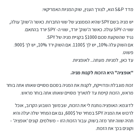
מדד S&P הוא, לצורך הענין, שוק המניות האמריקאי.
יש מניה בשם SPY שהיא הממוצע של שווי החברות. כאשר ה'שוק' עולה,
שווי ה-SPY עולה. כאשר ה'שוק' יורד, שווי ה- SPY יורד בהתאם.
נגיד שהשקעת סכום $1000 בקניית מניה של SPY.
אם השוק עלה 10%, יש לך 1100$. אם השוק ירד 10%, יש לך 900$.
פשוט.
עד כאן, למניות. מעתה... לאופציות.
"אופציה" היא הזכות לקנות מניה.
זכות מוגבלת ומדוייקת, לקנות את המניה בסכום מסויים שאותו אתה בוחר
מראש, הזכות קיימת עד לתאריך מסויים שאותו אתה בוחר מראש.
לדוגמא: האופציה נותנת לי את הזכות, שבמשך השבוע הקרוב, אוכל
לרכוש את המניה SPY במחיר של 600$, גם אם המחיר שלה יעלה והיא
תהיה שווה יותר מזה בשוק. עבור הזכות הזו – משלמים. קונים 'אופציה' -
וקונים בכך את הזכות.