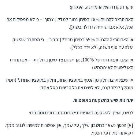
עיקר הנקודה היא ההמחשה, העקרון:
האם תרצה להרוויח 18% בסיכון נמוך למדי? ['נמוך' – כי לא מפסידים את
הכל, אלא אם יש ירידה גדולה בשוק].
או האם תרצה להרוויח 55% בסיכון סביר? ['סביר' – כי מסתבר שהשוק
יעלה עד סוף השנה, ולא יירד בכלל].
או האם תרצה רווח של 100%, אך יש גם צד סיכון גדול יותר – אם תחזית
האנליסטים לא יתממש?
או שמא תרצה חלק מן הכסף באופציה אחת, וחלק באופציה אחרת? (תמיד
מומלץ לפזר קצת, לא לשים את כל הביצים בסל אחד)
יתרונות שיש בהשקעה באופציות
לסיום, אציין. להשקעה באופציות יש יתרונות ברורים ומרובים:
[א] הכסף נשאר בחשבון שלך, על שמך, אין אפשרות למישהו לגנוב ממך.
רק אתה שולט על הכסף.