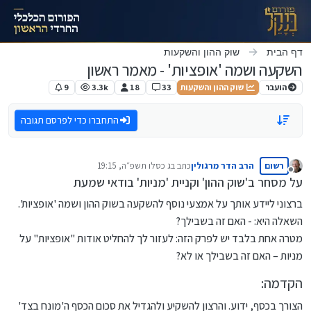
ילוג לתוכן
דף הבית
שוק ההון והשקעות
השקעה ושמה 'אופציות' - מאמר ראשון
הועבר
שוק ההון והשקעות
33
18
3.3k
9
התחברו כדי לפרסם תגובה
רשום
הרב הדר מרגולין
כתב ב
ג כסלו תשפ״ה, 19:15
נערך לאחרונה על ידי
מנותק
על מסחר ב'שוק ההון' וקניית 'מניות' בודאי שמעת
ברצוני ליידע אותך על אמצעי נוסף להשקעה בשוק ההון ושמה 'אופציות'.
השאלה היא: - האם זה בשבילך?
מטרה אחת בלבד יש לפרק הזה: לעזור לך להחליט אודות "אופציות" על
מניות – האם זה בשבילך או לא?
הקדמה:
הצורך בכסף, ידוע. והרצון להשקיע ולהגדיל את סכום הכסף ה'מונח בצד'