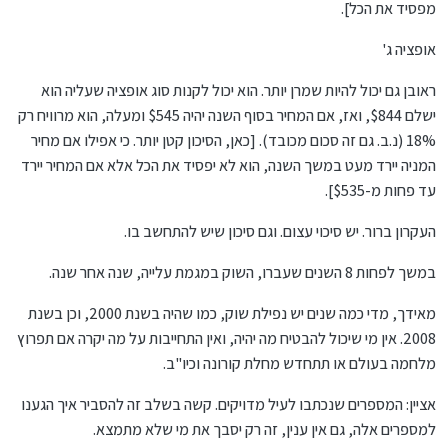
מפסיד את הכל].
אופציה ג'
ראובן גם יכול להיות שמרן יותר. הוא יכול לקנות סוג אופציה שעליה הוא
ישלם $844, ואז, אם המחיר בסוף השנה יהיה $545 ומעלה, הוא מרוויח רק
18% (נ.ב. גם זה סכום מכובד). [כאן, הסיכון קטן יותר. כי אפילו אם מחיר
המניה יירד מעט במשך השנה, הוא לא יפסיד את הכל אלא אם המחיר יירד
עד פחות מ-$535].
העקרון ברור. יש סיכוי עצום. וגם סיכון שיש להתחשב בו.
במשך לפחות 8 השנים שעברו, השוק במגמת עלייה, שנה אחר שנה.
מאידך, מדי כמה שנים יש נפילת שוק, כמו שהיה בשנת 2000, וכן בשנת
2008. אין מי שיכול להבטיח מה יהיה, ואין התחייבות על מה יקרה אם תפרוץ
מלחמה בעולם או תתחדש מחלת קורונה וכיו"ב.
אציין: המספרים שנכתבו לעיל מדויקים. קשה בשלב זה להסביר איך הגענו
למספרים אלה, גם אין ענין, זה רק יסבך את מי שלא מתמצא.