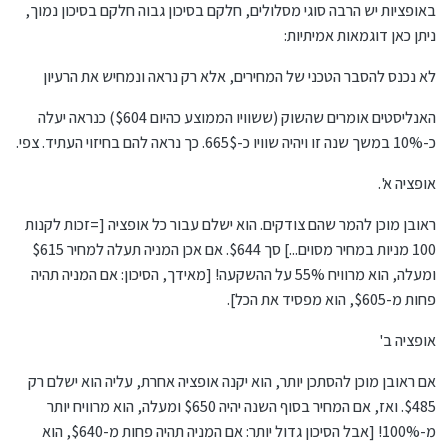
באופציות יש הרבה סוגי מסלולים, חלקם בסיכון גבוה חלקם בסיכון נמוך,
ניתן כאן דוגמאות אמיתיות:
לא נכנס להסבר הטכני של המחירים, אלא רק נראה ונמחיש את הרעיון
האנליסטים אומרים שהשוק (ששוויו הממוצע כהיום $604) כנראה יעלה
כ-10% במשך שנה זו ויהיה שוויו כ-665$. כך נראה להם בחיזוי העתיד. צפי.
אופציה א'.
ראובן מוכן להמר שהם צודקים. הוא ישלם עבור כל אופציה [=זכות לקנות
100 מניות במחיר מסוים...] סך $644. אם אכן המניה תעלה למחיר $615
ומעלה, הוא מרוויח 55% על ההשקעה! [מאידך, הסיכון: אם המניה תהיה
פחות מ-$605, הוא מפסיד את הכל].
אופציה ב'
אם ראובן מוכן להסתכן יותר, הוא יקנה אופציה אחרת, עליה הוא ישלם רק
$485. ואז, אם המחיר בסוף השנה יהיה $650 ומעלה, הוא מרוויח יותר
מ-100%! [אבל הסיכון גדול יותר: אם המניה תהיה פחות מ-$640, הוא