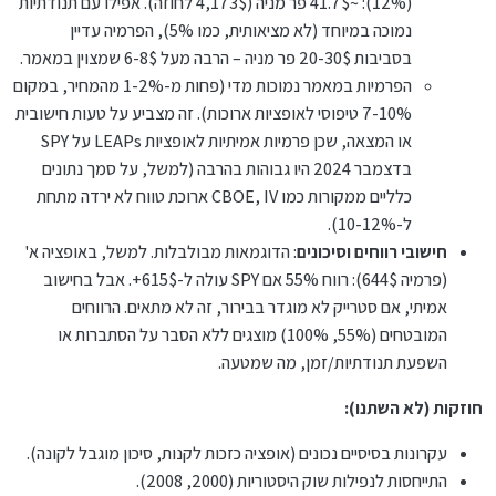
(12%): ~41.7$ פר מניה (4,173$ לחוזה). אפילו עם תנודתיות
שעליה הוא ישלם $844, ואז, אם המחיר בסוף השנה יהיה $545
נמוכה במיוחד (לא מציאותית, כמו 5%), הפרמיה עדיין
ומעלה, הוא מרוויח רק 18% (נ.ב. גם זה סכום מכובד). [כאן,
העקרון ברור. יש סיכוי עצום. וגם סיכון שיש להתחשב בו.
בסביבות 20-30$ פר מניה – הרבה מעל 6-8$ שמצוין במאמר.
הסיכון קטן יותר. כי אפילו אם מחיר המניה יירד מעט במשך
השנה, הוא לא יפסיד את הכל אלא אם המחיר יירד עד פחות
במשך לפחות 8 השנים שעברו, השוק במגמת עלייה, שנה אחר
הפרמיות במאמר נמוכות מדי (פחות מ-1-2% מהמחיר, במקום
מ-$535].
שנה.
7-10% טיפוסי לאופציות ארוכות). זה מצביע על טעות חישובית
מאידך, מדי כמה שנים יש נפילת שוק, כמו שהיה בשנת 2000,
או המצאה, שכן פרמיות אמיתיות לאופציות LEAPs על SPY
וכן בשנת 2008. אין מי שיכול להבטיח מה יהיה, ואין התחייבות על
מה יקרה אם תפרוץ מלחמה בעולם או תתחדש מחלת קורונה
אציין: המספרים שנכתבו לעיל מדויקים. קשה בשלב זה להסביר
בדצמבר 2024 היו גבוהות בהרבה (למשל, על סמך נתונים
וכיו"ב.
איך הגענו למספרים אלה, גם אין ענין, זה רק יסבך את מי שלא
כלליים ממקורות כמו CBOE, IV ארוכת טווח לא ירדה מתחת
מתמצא.
עיקר הנקודה היא ההמחשה, העקרון:
ל-10-12%).
חישובי רווחים וסיכונים
האם תרצה להרוויח 18% בסיכון נמוך למדי? ['נמוך' – כי לא
: הדוגמאות מבולבלות. למשל, באופציה א'
מפסידים את הכל, אלא אם יש ירידה גדולה בשוק].
(פרמיה 644$): רווח 55% אם SPY עולה ל-615$+. אבל בחישוב
או האם תרצה להרוויח 55% בסיכון סביר? ['סביר' – כי מסתבר
אמיתי, אם סטרייק לא מוגדר בבירור, זה לא מתאים. הרווחים
שהשוק יעלה עד סוף השנה, ולא יירד בכלל].
המובטחים (55%, 100%) מוצגים ללא הסבר על הסתברות או
או האם תרצה רווח של 100%, אך יש גם צד סיכון גדול יותר – אם
תחזית האנליסטים לא יתממש?
השפעת תנודתיות/זמן, מה שמטעה.
או שמא תרצה חלק מן הכסף באופציה אחת, וחלק באופציה
אחרת? (תמיד מומלץ לפזר קצת, לא לשים את כל הביצים בסל
חוזקות (לא השתנו):
אחד)
יתרונות שיש בהשקעה באופציות
עקרונות בסיסיים נכונים (אופציה כזכות לקנות, סיכון מוגבל לקונה).
לסיום, אציין. להשקעה באופציות יש יתרונות ברורים ומרובים:
התייחסות לנפילות שוק היסטוריות (2000, 2008).