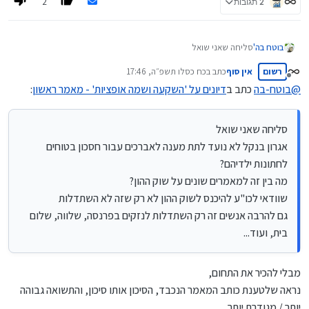
2
2 תגובות
בוטח בה'
סליחה שאני שואל
אגרון בנקל לא נועד לתת מענה לאברכים עבור חסכון בטוחים לחתונות
רשום
אין סוף
כתב ב
כח כסלו תשפ״ה, 17:46
ילדיהם?
נערך לאחרונה על ידי
מנותק
מה בין זה למאמרים שונים על שוק ההון?
@
בוטח-בה
כתב ב
דיונים על 'השקעה ושמה אופציות' - מאמר ראשון
:
שוודאי לכו"ע להיכנס לשוק ההון לא רק שזה לא השתדלות
גם להרבה אנשים זה רק השתדלות לנזקים בפרנסה, שלווה, שלום בית,
ועוד...
סליחה שאני שואל
אגרון בנקל לא נועד לתת מענה לאברכים עבור חסכון בטוחים
לחתונות ילדיהם?
מה בין זה למאמרים שונים על שוק ההון?
שוודאי לכו"ע להיכנס לשוק ההון לא רק שזה לא השתדלות
גם להרבה אנשים זה רק השתדלות לנזקים בפרנסה, שלווה, שלום
בית, ועוד...
מבלי להכיר את התחום,
נראה שלטענת כותב המאמר הנכבד, הסיכון אותו סיכון, והתשואה גבוהה
יותר / מגודרת יותר.