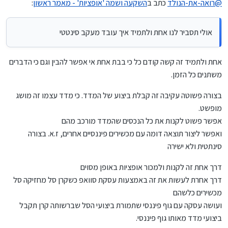
@
רואה-את-הנולד
כתב ב
השקעה ושמה 'אופציות' - מאמר ראשון
:
ולקבל את הרווחים שיש בחשבון, נכון לאותו יום.
[ד] אין שום שאלות הלכתיות. חלק. גלאט.
אולי תסביר לנו אחת ולתמיד איך עובד מעקב סינטטי
[ה] בהדרכה של מי שיודע מה עושים, אין צורך להשקיע הרבה
זמן. אפשר להסתפק בכ- 10 דקות – בשנה.
לסיכום, יש כאן כיוון מאד רציני להשקעה. אופציות.
אחת ולתמיד זה קשה קודם כל כי בבת אחת אי אפשר להבין וגם כי הדברים
משתנים כל הזמן.
האם אתה מעונין? האם מתאים לך?...
בצורה פשוטה עקיבה זה קבלת ביצוע של המדד. כי מדד עצמו זה מושג
מופשט.
אפשר פשוט לקנות את כל הנכסים שהמדד מורכב מהם
ואפשר ליצור תוצאה דומה עם מכשירים פיננסיים אחרים, ז.א. בצורה
סינתטית ולא ישירה
דרך אחת זה לקנות ולמכור אופציות באופן מסוים
דרך אחרת לעשות את זה באמצעות עסקת סוואפ כשקרן סל מחזיקה סל
מכשירים כלשהם
ועושה עסקה עם גוף פיננסי שתמורת ביצועי הסל שברשותה קרן תקבל
ביצועי מדד מאותו גוף פיננסי.