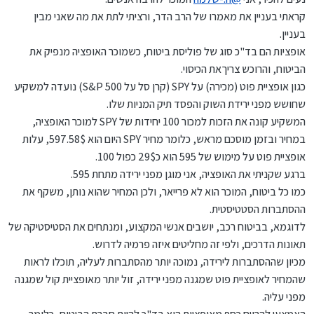
קראתי בעניין את מאמרו של הרב הדר, ורציתי לתת את מה שאני מבין
בעניין.
אופציות הם בד"כ סוג של פוליסת ביטוח, כשמוכר האופציה מנפיק את
הביטוח, והרוכש צריךאת הכיסוי.
כגון אופציית פוט (מכירה) על SPY (קרן סל על S&P 500) נועדה למשקיע
שחושש מפני ירידת השוק והפסד תיק המניות שלו.
המשקיע קונה את הזכות למכור 100 יחידות של SPY למוכר האופציה,
במחיר ובזמן מוסכם מראש, כלומר מחיר SPY היום הוא 597.58$, עלות
אופציית פוט על מימוש של 595 הוא כ29$ כפול 100.
ברגע שקניתי את האופציה, אני מוגן מפני ירידה מתחת 595.
כמו כל ביטוח, המוכר הוא לא פרייאר, ולכן המחיר שהוא נותן, משקף את
ההסתברות הסטטיסטית.
לדוגמא, בביטוח רכב, יושבים אנשי המקצוע, ומנתחים את הסטיסטיקה של
תאונות הדרכים, ולפי זה מחליטים איזה פרמיה לדרוש.
מכיון שההסתברות לירידה, נמוכה יותר מהסתברות לעליה, תוכלו לראות
שהמחיר לאופציית פוט שמגנה מפני ירידה, זול יותר מאופציית קול שמגנה
מפני עליה.