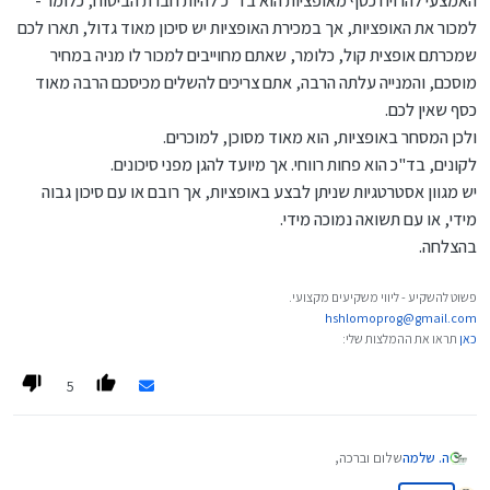
האמצעי להרויח כסף מאופציות הוא בד"כ להיות חברת הביטוח, כלומר -
למכור את האופציות, אך במכירת האופציות יש סיכון מאוד גדול, תארו לכם
שמכרתם אופצית קול, כלומר, שאתם מחוייבים למכור לו מניה במחיר
מוסכם, והמנייה עלתה הרבה, אתם צריכים להשלים מכיסכם הרבה מאוד
כסף שאין לכם.
ולכן המסחר באופציות, הוא מאוד מסוכן, למוכרים.
לקונים, בד"כ הוא פחות רווחי. אך מיועד להגן מפני סיכונים.
יש מגוון אסטרטגיות שניתן לבצע באופציות, אך רובם או עם סיכון גבוה
מידי, או עם תשואה נמוכה מידי.
בהצלחה.
פשוט להשקיע - ליווי משקיעים מקצועי.
hshlomoprog@gmail.com
כאן
תראו את ההמלצות שלי:
5
ה. שלמה
שלום וברכה,
נעים להכיר, אני
@
ה.-שלמה
המוכר להרבה אנשים.