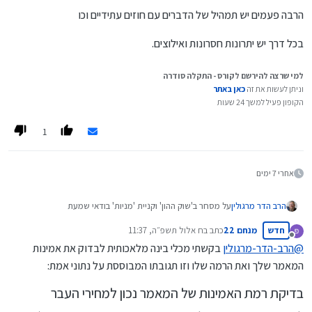
הרבה פעמים יש תמהיל של הדברים עם חוזים עתידיים וכו
בכל דרך יש יתרונות חסרונות ואילוצים.
למי שרצה להירשם לקורס - התקלה סודרה
וניתן לעשות את זה
כאן באתר
הקופון פעיל למשך 24 שעות
1
אחרי 7 ימים
על מסחר ב'שוק ההון' וקניית 'מניות' בודאי שמעת
הרב הדר מרגולין
ברצוני ליידע אותך על אמצעי נוסף להשקעה בשוק ההון ושמה
חדש
מנחם 22
כתב ב
ח אלול תשפ״ה, 11:37
נערך לאחרונה על ידי
'אופציות'.
מנותק
@
הרב-הדר-מרגולין
בקשתי מכלי בינה מלאכותית לבדוק את אמינות
השאלה היא: - האם זה בשבילך?
הקדמה:
מטרה אחת בלבד יש לפרק הזה: לעזור לך להחליט אודות
המאמר שלך ואת הרמה שלו וזו תגובתו המבוססת על נתוני אמת:
הצורך בכסף, ידוע. והרצון להשקיע ולהגדיל את סכום הכסף
"אופציות" על מניות – האם זה בשבילך או לא?
ה'מונח בצד' (וכן הקשיים שיש בנושא של 'השקעות'...), אף הוא
בדיקת רמת האמינות של המאמר נכון למחירי העבר
ידוע.
יש אפיק השקעה שיתכן ומתאים לך. יש בו מעלות רבות. אשתדל
בקצרה להציע את הסיכויים – כמו גם את הסיכונים.