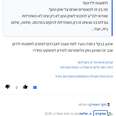
לחתונות ילדיהם?
יש מגוון אסטרטגיות שניתן לבצע באופציות, אך רובם או עם סיכון גבוה
מה בין זה למאמרים שונים על שוק ההון?
מידי, או עם תשואה נמוכה מידי.
בהצלחה.
שוודאי לכו"ע להיכנס לשוק ההון לא רק שזה לא השתדלות
גם להרבה אנשים זה רק השתדלות לנזקים בפרנסה, שלווה, שלום
בית, ועוד...
ארגון בנקל ביסודו נועד לתת מענה לאברכים לפתרון לחתונות ילדים.
אגב זה הארגון נותן פלטפורמה למידע למשקיע החרדי.
קונים באינטרנט? זה בשבילכם!
החזר כספי על קניות אונליין + מתנת הצטרפות
עדכונים על הקהילה המתפתחת בפסגת זאב מזרח
0
הקול השפוי
@ה-שלמה
ברוך הבא!!
מתקדם
ה. שלמה
כתב ב
כ טבת תשפ״ה, 12:24
חיכנו ליום שתכבד את הפורום בנוכחותך.
נערך לאחרונה על ידי