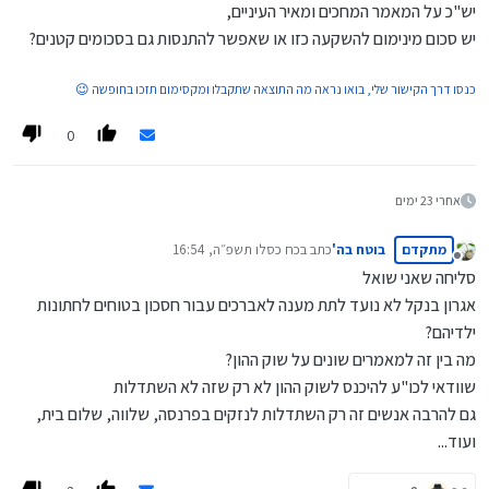
יש"כ על המאמר המחכים ומאיר העיניים,
יש סכום מינימום להשקעה כזו או שאפשר להתנסות גם בסכומים קטנים?
כנסו דרך הקישור שלי, בואו נראה מה התוצאה שתקבלו ומקסימום תזכו בחופשה 😉
0
אחרי 23 ימים
מתקדם
בוטח בה'
כתב ב
כח כסלו תשפ״ה, 16:54
נערך לאחרונה על ידי
מנותק
סליחה שאני שואל
אגרון בנקל לא נועד לתת מענה לאברכים עבור חסכון בטוחים לחתונות
ילדיהם?
מה בין זה למאמרים שונים על שוק ההון?
שוודאי לכו"ע להיכנס לשוק ההון לא רק שזה לא השתדלות
גם להרבה אנשים זה רק השתדלות לנזקים בפרנסה, שלווה, שלום בית,
ועוד...