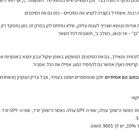
כום הכסף ה'מונח בצד' (וכן הקשיים שיש בנושא של 'השקעות'...), אף הוא ידוע.
רבות. אשתדל בקצרה להציע את הסיכויים – כמו גם את הסיכונים.
ת אודות הנושא שצריך לענות עליהן, שלא נתייחס להן בפרק זה. כאן נתמקד ר
ן" – אז יבואו, כשלב ב', תשובות לכל השאר.
ויח. ומאידך, גם את הסיכונים. המשקיע באופן שקול ונבון ימצא באופציות אפש
ריטית כאן!) אפשר גם להפסיד המון. אפילו את הכל. אסביר.
תוב הם אמיתיים
. יתכן שהמספרים ישתנו בעתיד, אבל עדיין העקרון (והאחוזים) 