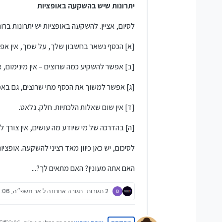
יתרונות שיש בהשקעה באופציות
לסיום, אציין. להשקעה באופציות יש יתרונות ברור
[א] הכסף נשאר בחשבון שלך, על שמך, אין אפש
[ב] אפשר להשקיע כמה שרוצים – אין מינימום, א
[ג] אפשר למשוך את הכסף מתי שרוצים, גם באמצ
[ד] אין שום שאלות הלכתיות. חלק. גלאט.
[ה] בהדרכה של מי שיודע מה עושים, אין צורך להשקיע ה
לסיכום, יש כאן כיוון מאד רציני להשקעה. אופציות
האם אתה מעונין? האם מתאים לך?...
2 תגובות
תגובה אחרונה
ל אב תשפ״ה, 17:06