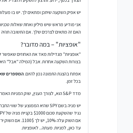
הצורך בכסף, ידוע. והרצון להשקיע ולהגדיל את ס
יש אפיק השקעה שיתכן ומתאים לך. יש בו מעלות 
אני מודיע מראש שיש מיליון ואחת שאלות טכניו
האם זה מתאים לצרכים שלך. אם התשובה תהיה "כ
"אופציות" – במה מדובר?
"אופציות" מגדילות מאד את האחוזים שאפשר להרו
בצורות השקעה אחרות. אבל (המילה "אבל" היא ק
אפתח בהצגת התמונה נכון להיום.
המספרים שאכ
בכל זמן.
מדד S&P הוא, לצורך הענין, שוק המניות האמריקאי.
יש מניה בשם SPY שהיא הממוצע של שווי החברות. כאשר ה'שוק' עולה, שווי ה-SPY עולה. כאשר ה'שוק' יורד, שווי ה- SPY יורד בהתאם.
נגיד שהשקעת סכום $1000 בקניית מניה של SPY.
אם השוק עלה 10%, יש לך 1100$. אם השוק ירד 10%, יש לך 900$. פשוט.
עד כאן, למניות. מעתה... לאופציות.