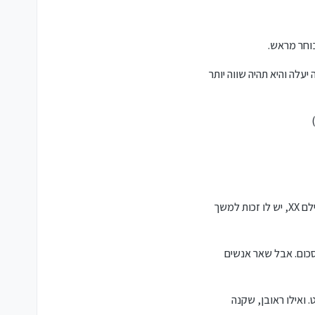
בוחר מראש.
כל לרכוש את המניה SPY במחיר של 600$, גם אם המחיר שלה יעלה והיא תהיה שווה יותר
"ראובן" חושב ש ה-SPY יעלה. הוא מוכן לשלם סכום של XX, עבור אופציה של שנה, על מחיר $604. פירוש הדבר: אחרי שהוא שילם XX, יש לו זכות למשך
ניה, הרוויח כזה סכום. אבל שאר אנשים
ד רק מעט. ואילו ראובן, שקנה