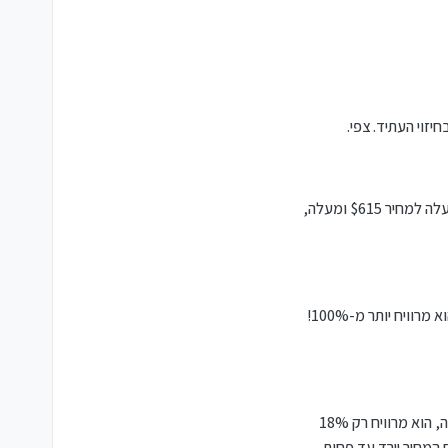
ראובן מוכן להמר שהם צודקים. הוא ישלם עבור כל אופציה [=זכות לקנות 100 מניות במחיר מסוים...] סך $644. אם אכן המניה תעלה למחיר $615 ומעלה,
אם ראובן מוכן להסתכן יותר, הוא יקנה אופציה אחרת, עליה הוא ישלם רק $485. ואז, אם המחיר בסוף השנה יהיה $650 ומעלה, הוא מרוויח יותר מ-100%!
ראובן גם יכול להיות שמרן יותר. הוא יכול לקנות סוג אופציה שעליה הוא ישלם $844, ואז, אם המחיר בסוף השנה יהיה $545 ומעלה, הוא מרוויח רק 18%
ם המחיר יירד עד פחות