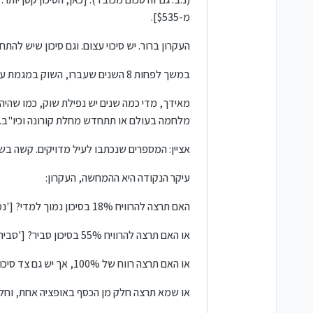
מ-$535].
העקרון ברור. יש סיכוי עצום. וגם סיכון שיש להתח
במשך לפחות 8 השנים שעברו, השוק במגמת עלייה, שנה אחר שנה.
מלחמה בעולם או תתחדש מחלת קורונה וכיו"ב.
אציין: המספרים שנכתבו לעיל מדויקים. קשה בשל
עיקר הנקודה היא ההמחשה, העקרון:
האם תרצה להרוויח 18% בסיכון נמוך למדי? ['נמוך' – כי לא מפסידים את הכל, אלא אם יש ירידה גדולה בשוק].
או האם תרצה להרוויח 55% בסיכון סביר? ['סביר' – כי מסתבר שהשוק יעלה עד סוף השנה, ולא יירד בכלל].
או האם תרצה רווח של 100%, אך יש גם צד סיכון גדול יותר – אם תחזית האנליסטים לא יתממש?
או שמא תרצה חלק מן הכסף באופציה אחת, וחל