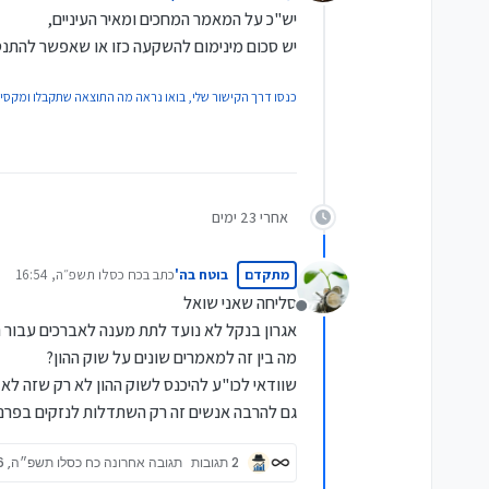
מנותק
יש"כ על המאמר המחכים ומאיר העיניים,
יש סכום מינימום להשקעה כזו או שאפשר להתנס
כנסו דרך הקישור שלי, בואו נראה מה התוצאה שתקבלו ומקסי
אחרי 23 ימים
מתקדם
בוטח בה'
כתב ב
כח כסלו תשפ״ה, 16:54
נערך לאחרונה על ידי
סליחה שאני שואל
מנותק
אגרון בנקל לא נועד לתת מענה לאברכים עבור ח
מה בין זה למאמרים שונים על שוק ההון?
שוודאי לכו"ע להיכנס לשוק ההון לא רק שזה ל
גם להרבה אנשים זה רק השתדלות לנזקים בפרנסה
2 תגובות
תגובה אחרונה
כח כסלו תשפ״ה, 17:46