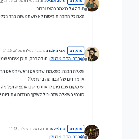
מתקדם
צופה ומביט
כתב ב
ב כסלו תשפ״ה, 22:06
נערך לאחרונה על ידי צופה
תודה על מאמר רהוט וברור.
מנותק
האם כל החברות ביטוח לא משתמשות כבר בכלי הזה (Put - call) בשביל לנצח 
מתקדם
אבי ה-נערה
כתב ב
ד כסלו תשפ״ה, 14:16
נערך לאחרונה על ידי
@
הרב-הדר-מרגולין
תודה רבה, תוכן איכותי שמ
מנותק
או מדדים של הבורסה בישראל?
יש מקום שבו ניתן לראות מי שם אופציה ועל מה 
כוונתי בשאלה שזה יכול לשקף תנודות עתידיות י
מתקדם
ביזנייעס
כתב ב
ה כסלו תשפ״ה, 11:13
נערך לאחרונה על ידי
@
הרב-הדר-מרגולין