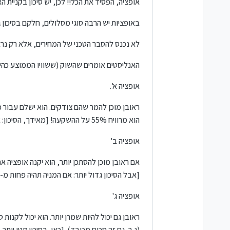
אופציה, הפסיד את הכל!! לכן, יש סיכון בקניית האו
באופציות יש הרבה סוגי מסלולים, חלקם בסיכון ג
לא נכנס להסבר הטכני של המחירים, אלא רק נרא
האנליסטים אומרים שהשוק (ששוויו הממוצע כהיום $604) כנראה יעלה כ-10% במשך שנה זו ויהיה שוויו כ-665$. כך נראה להם בחיזוי העתי
אופציה א'.
הוא מרוויח 55% על ההשקעה! [מאידך, הסיכון: אם המניה תהיה פחות מ-$605, הוא מפסיד את הכל].
אופציה ב'
[אבל הסיכון גדול יותר: אם המניה תהיה פחות מ-$640, הוא מפסיד את הכל].
אופציה ג'
(נ.ב. גם זה סכום מכובד). [כאן, הסיכון קטן יו