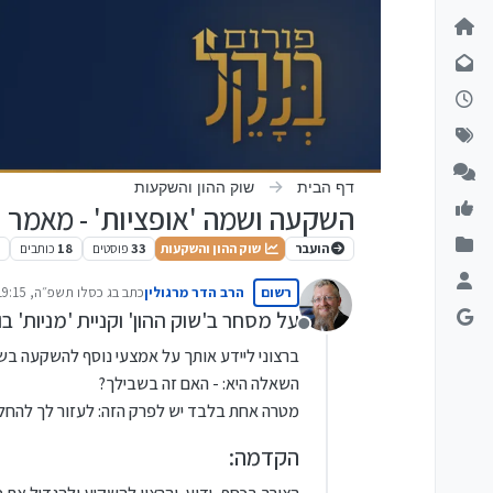
ילוג לתוכן
דף הבית
שוק ההון והשקעות
השקעה ושמה 'אופציות' - מאמר ר
הועבר
שוק ההון והשקעות
33
פוסטים
18
כותבים
k
רשום
הרב הדר מרגולין
כתב ב
ג כסלו תשפ״ה, 19:15
נערך לאחרונה על ידי
על מסחר ב'שוק ההון' וקניית 'מניות' 
מנותק
ברצוני ליידע אותך על אמצעי נוסף להשקעה בשוק
השאלה היא: - האם זה בשבילך?
מטרה אחת בלבד יש לפרק הזה: לעזור לך להחליט
הקדמה: