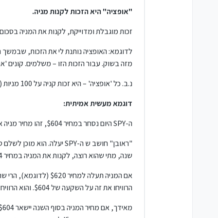
"אופציה" היא הזכות לקנות מניה.
זכות מוגבלת ומדוייקת, לקנות את המניה בסכום
מזה בשוק. עבור הזכות הזו – משלמים. קונים 'אופ
נ.ב. כל 'אופציה' – היא זכות קניה על 100 מניות (ולכן תמיד נכפיל במאה - לדוגמה: 6.5$ למניה אז נכתוב 'קניית אופציות ב650$)
דוגמא מעשית אמיתית:
ה-SPY היום נסחר במחיר $604, זהו מחיר מניה אחת.
שנה, מתי שהוא רוצה, לקנות את המניה במחיר $604.
הרוויחו את זה על השקעה של $604. והוא הרוויח את זה על השקעה של XX, שזה הרבה פחות. באחוזים, הוא הרוויח הרבה יותר!].