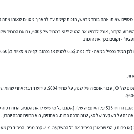
 מסויים שאותו אתה בוחר מראש, הזכות קיימת עד לתאריך מסויים שאותו אתה 
לדוגמא: האופציה נותנת לי את הזכות, שבמשך השבוע הקרוב, או
ציה' - וקונים בכך את הזכות.
אם המניה תעלה למחיר $620 (לדוגמא), הרי שראובן הרוויח $15 על האופציה שלו. [אמנם כל מי שיש לו את המ
מאידך, אם מחיר המניה בסוף השנה יישאר $604 (או פחות), הרי שראובן הפסיד את כל ההשקעה. מי שקנה מניה, הפסי