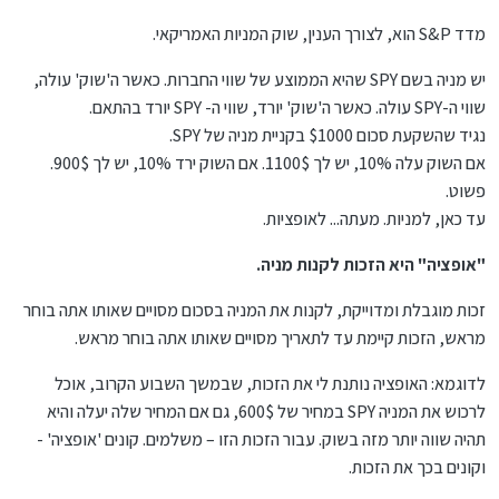
מדד S&P הוא, לצורך הענין, שוק המניות האמריקאי.
יש מניה בשם SPY שהיא הממוצע של שווי החברות. כאשר ה'שוק' עולה,
שווי ה-SPY עולה. כאשר ה'שוק' יורד, שווי ה- SPY יורד בהתאם.
נגיד שהשקעת סכום $1000 בקניית מניה של SPY.
אם השוק עלה 10%, יש לך 1100$. אם השוק ירד 10%, יש לך 900$.
פשוט.
עד כאן, למניות. מעתה... לאופציות.
"אופציה" היא הזכות לקנות מניה.
זכות מוגבלת ומדוייקת, לקנות את המניה בסכום מסויים שאותו אתה בוחר
מראש, הזכות קיימת עד לתאריך מסויים שאותו אתה בוחר מראש.
לדוגמא: האופציה נותנת לי את הזכות, שבמשך השבוע הקרוב, אוכל
לרכוש את המניה SPY במחיר של 600$, גם אם המחיר שלה יעלה והיא
תהיה שווה יותר מזה בשוק. עבור הזכות הזו – משלמים. קונים 'אופציה' -
וקונים בכך את הזכות.