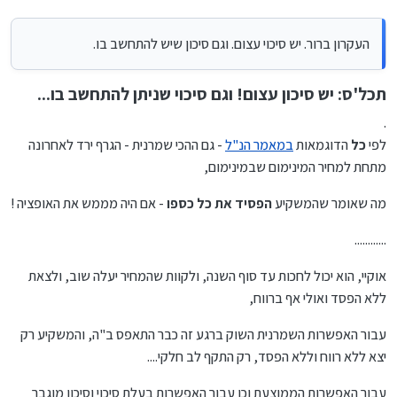
העקרון ברור. יש סיכוי עצום. וגם סיכון שיש להתחשב בו.
תכל'ס: יש סיכון עצום! וגם סיכוי שניתן להתחשב בו...
.
לפי
כל
הדוגמאות
במאמר הנ"ל
- גם ההכי שמרנית - הגרף ירד לאחרונה
מתחת למחיר המינימום שבמינימום,
מה שאומר שהמשקיע
הפסיד את כל כספו
- אם היה מממש את האופציה !
............
אוקיי, הוא יכול לחכות עד סוף השנה, ולקוות שהמחיר יעלה שוב, ולצאת
ללא הפסד ואולי אף ברווח,
עבור האפשרות השמרנית השוק ברגע זה כבר התאפס ב"ה, והמשקיע רק
יצא ללא רווח וללא הפסד, רק התקף לב חלקי....
עבור האפשרות הממוצעת וכן עבור האפשרות בעלת סיכוי וסיכון מוגבר