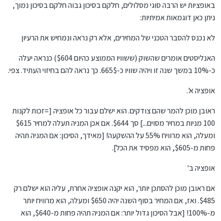
באופציות יש הרבה סוגי מסלולים, חלקם בסיכון גבוה חלקם בסיכון נמוך,
ניתן כאן דוגמאות אמיתיות:
לא נכנס להסבר הטכני של המחירים, אלא רק נראה ונמחיש את הרעיון
האנליסטים אומרים שהשוק (ששוויו הממוצע כהיום $604) כנראה יעלה
כ-10% במשך שנה זו ויהיה שוויו כ-665$. כך נראה להם בחיזוי העתיד. צפי.
אופציה א'.
ראובן מוכן להמר שהם צודקים. הוא ישלם עבור כל אופציה [=זכות לקנות
100 מניות במחיר מסוים...] סך $644. אם אכן המניה תעלה למחיר $615
ומעלה, הוא מרוויח 55% על ההשקעה! [מאידך, הסיכון: אם המניה תהיה
פחות מ-$605, הוא מפסיד את הכל].
אופציה ב'
אם ראובן מוכן להסתכן יותר, הוא יקנה אופציה אחרת, עליה הוא ישלם רק
$485. ואז, אם המחיר בסוף השנה יהיה $650 ומעלה, הוא מרוויח יותר
מ-100%! [אבל הסיכון גדול יותר: אם המניה תהיה פחות מ-$640, הוא