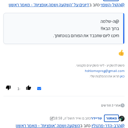
מנותק
@
הקול-השפוי
כתב ב
דיונים על 'השקעה ושמה אופציות' - מאמר ראשון
:
@ה-שלמה
ברוך הבא!!
חיכנו ליום שתכבד את הפורום בנוכחותך.
פשוט להשקיע - ליווי משקיעים מקצועי.
hshlomoprog@gmail.com
כאן
תראו את ההמלצות שלי:
-1
אחרי 3 חודשים
מאסטר
טריידר
כתב ב
ו אייר תשפ״ה, 18:58
נערך לאחרונה על ידי טריידר
ז ניסן תשפ״ה, 20:06
מנותק
@
הרב-הדר-מרגולין
כתב ב
השקעה ושמה 'אופציות' - מאמר ראשון
: