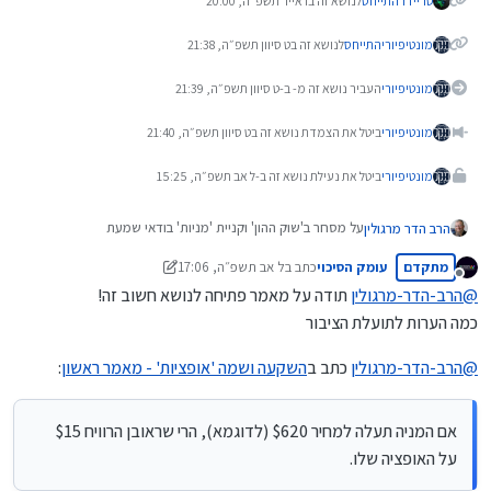
טריידר
התייחס
לנושא זה ב
ו אייר תשפ״ה, 20:00
מונטיפיורי
התייחס
לנושא זה ב
ט סיוון תשפ״ה, 21:38
מונטיפיורי
העביר נושא זה מ- ב-
ט סיוון תשפ״ה, 21:39
מונטיפיורי
ביטל את הצמדת נושא זה ב
ט סיוון תשפ״ה, 21:40
מונטיפיורי
ביטל את נעילת נושא זה ב-
ל אב תשפ״ה, 15:25
על מסחר ב'שוק ההון' וקניית 'מניות' בודאי שמעת
הרב הדר מרגולין
ברצוני ליידע אותך על אמצעי נוסף להשקעה בשוק ההון ושמה
מתקדם
עומק הסיכוי
כתב ב
ל אב תשפ״ה, 17:06
נערך לאחרונה על ידי עומק הסיכוי
'אופציות'.
מנותק
@
הרב-הדר-מרגולין
תודה על מאמר פתיחה לנושא חשוב זה!
השאלה היא: - האם זה בשבילך?
הקדמה:
מטרה אחת בלבד יש לפרק הזה: לעזור לך להחליט אודות
כמה הערות לתועלת הציבור
הצורך בכסף, ידוע. והרצון להשקיע ולהגדיל את סכום הכסף
"אופציות" על מניות – האם זה בשבילך או לא?
ה'מונח בצד' (וכן הקשיים שיש בנושא של 'השקעות'...), אף הוא
@
הרב-הדר-מרגולין
כתב ב
השקעה ושמה 'אופציות' - מאמר ראשון
:
ידוע.
יש אפיק השקעה שיתכן ומתאים לך. יש בו מעלות רבות. אשתדל
בקצרה להציע את הסיכויים – כמו גם את הסיכונים.
אני מודיע מראש שיש מיליון ואחת שאלות טכניות אודות הנושא
אם המניה תעלה למחיר $620 (לדוגמא), הרי שראובן הרוויח $15
שצריך לענות עליהן, שלא נתייחס להן בפרק זה. כאן נתמקד רק
בהבהרת הנקודה האחת: האם זה מתאים לצרכים שלך. אם
"אופציות" – במה מדובר?
על האופציה שלו.
התשובה תהיה "כן" – אז יבואו, כשלב ב', תשובות לכל השאר.
"אופציות" מגדילות מאד את האחוזים שאפשר להרוויח. ומאידך,