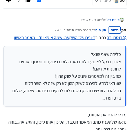
2
2 תגובות
בוטח בה'
סליחה שאני שואל
אגרון בנקל לא נועד לתת מענה לאברכים עבור חסכון בטוחים לחתונות
רשום
אין סוף
כתב ב
כח כסלו תשפ״ה, 17:46
ילדיהם?
נערך לאחרונה על ידי
מנותק
מה בין זה למאמרים שונים על שוק ההון?
@
בוטח-בה
כתב ב
דיונים על 'השקעה ושמה אופציות' - מאמר ראשון
:
שוודאי לכו"ע להיכנס לשוק ההון לא רק שזה לא השתדלות
גם להרבה אנשים זה רק השתדלות לנזקים בפרנסה, שלווה, שלום בית,
ועוד...
סליחה שאני שואל
אגרון בנקל לא נועד לתת מענה לאברכים עבור חסכון בטוחים
לחתונות ילדיהם?
מה בין זה למאמרים שונים על שוק ההון?
שוודאי לכו"ע להיכנס לשוק ההון לא רק שזה לא השתדלות
גם להרבה אנשים זה רק השתדלות לנזקים בפרנסה, שלווה, שלום
בית, ועוד...
מבלי להכיר את התחום,
נראה שלטענת כותב המאמר הנכבד, הסיכון אותו סיכון, והתשואה גבוהה
יותר / מגודרת יותר.