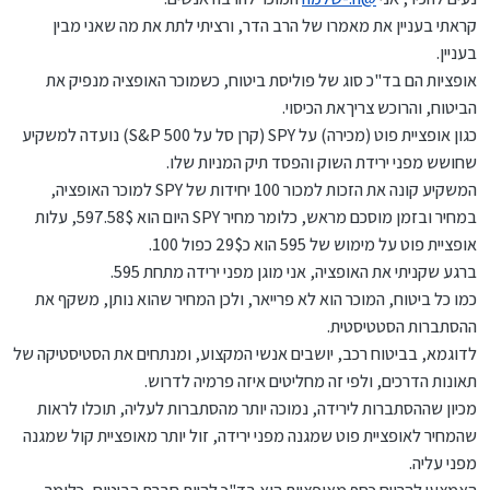
קראתי בעניין את מאמרו של הרב הדר, ורציתי לתת את מה שאני מבין
בעניין.
אופציות הם בד"כ סוג של פוליסת ביטוח, כשמוכר האופציה מנפיק את
הביטוח, והרוכש צריךאת הכיסוי.
כגון אופציית פוט (מכירה) על SPY (קרן סל על S&P 500) נועדה למשקיע
שחושש מפני ירידת השוק והפסד תיק המניות שלו.
המשקיע קונה את הזכות למכור 100 יחידות של SPY למוכר האופציה,
במחיר ובזמן מוסכם מראש, כלומר מחיר SPY היום הוא 597.58$, עלות
אופציית פוט על מימוש של 595 הוא כ29$ כפול 100.
ברגע שקניתי את האופציה, אני מוגן מפני ירידה מתחת 595.
כמו כל ביטוח, המוכר הוא לא פרייאר, ולכן המחיר שהוא נותן, משקף את
ההסתברות הסטטיסטית.
לדוגמא, בביטוח רכב, יושבים אנשי המקצוע, ומנתחים את הסטיסטיקה של
תאונות הדרכים, ולפי זה מחליטים איזה פרמיה לדרוש.
מכיון שההסתברות לירידה, נמוכה יותר מהסתברות לעליה, תוכלו לראות
שהמחיר לאופציית פוט שמגנה מפני ירידה, זול יותר מאופציית קול שמגנה
מפני עליה.