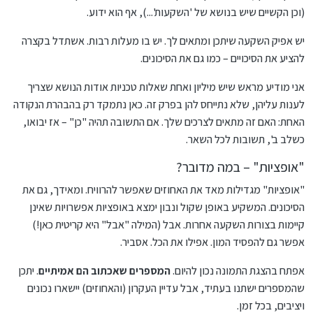
(וכן הקשיים שיש בנושא של 'השקעות'...), אף הוא ידוע.
יש אפיק השקעה שיתכן ומתאים לך. יש בו מעלות רבות. אשתדל בקצרה
להציע את הסיכויים – כמו גם את הסיכונים.
אני מודיע מראש שיש מיליון ואחת שאלות טכניות אודות הנושא שצריך
לענות עליהן, שלא נתייחס להן בפרק זה. כאן נתמקד רק בהבהרת הנקודה
האחת: האם זה מתאים לצרכים שלך. אם התשובה תהיה "כן" – אז יבואו,
כשלב ב', תשובות לכל השאר.
"אופציות" – במה מדובר?
"אופציות" מגדילות מאד את האחוזים שאפשר להרוויח. ומאידך, גם את
הסיכונים. המשקיע באופן שקול ונבון ימצא באופציות אפשרויות שאינן
קיימות בצורות השקעה אחרות. אבל (המילה "אבל" היא קריטית כאן!)
אפשר גם להפסיד המון. אפילו את הכל. אסביר.
אפתח בהצגת התמונה נכון להיום.
המספרים שאכתוב הם אמיתיים
. יתכן
שהמספרים ישתנו בעתיד, אבל עדיין העקרון (והאחוזים) יישארו נכונים
ויציבים, בכל זמן.