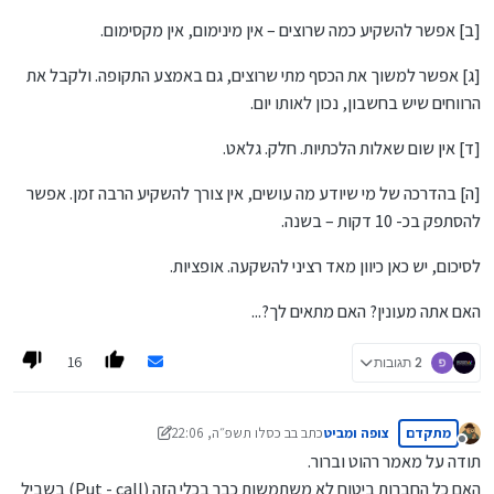
[ב] אפשר להשקיע כמה שרוצים – אין מינימום, אין מקסימום.
[ג] אפשר למשוך את הכסף מתי שרוצים, גם באמצע התקופה. ולקבל את
הרווחים שיש בחשבון, נכון לאותו יום.
[ד] אין שום שאלות הלכתיות. חלק. גלאט.
[ה] בהדרכה של מי שיודע מה עושים, אין צורך להשקיע הרבה זמן. אפשר
להסתפק בכ- 10 דקות – בשנה.
לסיכום, יש כאן כיוון מאד רציני להשקעה. אופציות.
האם אתה מעונין? האם מתאים לך?...
16
2 תגובות
מתקדם
צופה ומביט
כתב ב
ב כסלו תשפ״ה, 22:06
נערך לאחרונה על ידי צופה ומביט
ד ניסן תשפ״ד, 19:19
מנותק
תודה על מאמר רהוט וברור.
האם כל החברות ביטוח לא משתמשות כבר בכלי הזה (Put - call) בשביל