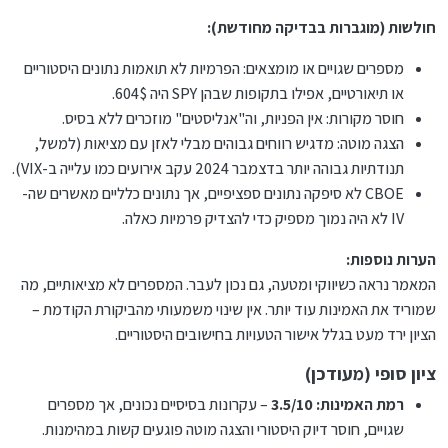
[א] הכסף נשאר בחשבון שלך, על שמך, אין אפשרות למישהו
חולשות (מוגברות בבדיקה מחודשת):
לגנוב ממך. רק אתה שולט על הכסף.
[ב] אפשר להשקיע כמה שרוצים – אין מינימום, אין מקסימום.
מספרים שגויים או מומצאים: הפרמיות לא תואמות נתונים היסטוריים
[ג] אפשר למשוך את הכסף מתי שרוצים, גם באמצע התקופה.
או תיאורטיים, אפילו בתקופות שבהן SPY היה 604$.
ולקבל את הרווחים שיש בחשבון, נכון לאותו יום.
חוסר מקורות: אין הפניות, וה"אנליסטים" מוזכרים ללא בסיס.
[ד] אין שום שאלות הלכתיות. חלק. גלאט.
הצגה מוטה: מדגיש רווחים גבוהים מבלי לאזן עם מציאות (למשל,
[ה] בהדרכה של מי שיודע מה עושים, אין צורך להשקיע הרבה
תנודתיות גבוהה יותר בדצמבר 2024 עקב אירועים כמו עלייה ב-VIX).
זמן. אפשר להסתפק בכ- 10 דקות – בשנה.
CBOE לא סיפקה נתונים ספציפיים, אך נתונים כלליים מאשרים שה-
לסיכום, יש כאן כיוון מאד רציני להשקעה. אופציות.
IV לא היה נמוך מספיק כדי להצדיק פרמיות כאלה.
האם אתה מעונין? האם מתאים לך?...
הערות נוספות:
המאמר נראה כשיווקי ומטעה, גם נכון לעבר. המספרים לא מציאותיים, מה
שמוריד את האמינות עוד יותר. אין שינוי משמעותי מהביקורת הקודמת –
הציון ירד מעט בגלל אישור הטעויות בחישובים היסטוריים.
ציון סופי (מעודכן)
רמת האמינות: 3.5/10
– עקרונות בסיסיים נכונים, אך מספרים
שגויים, חוסר דיוק היסטורי והצגה מוטה פוגעים קשות במהימנות.