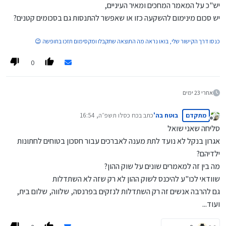
יש"כ על המאמר המחכים ומאיר העיניים,
יש סכום מינימום להשקעה כזו או שאפשר להתנסות גם בסכומים קטנים?
כנסו דרך הקישור שלי, בואו נראה מה התוצאה שתקבלו ומקסימום תזכו בחופשה 😉
0
אחרי 23 ימים
מתקדם
בוטח בה'
כתב ב
כח כסלו תשפ״ה, 16:54
נערך לאחרונה על ידי
מנותק
סליחה שאני שואל
אגרון בנקל לא נועד לתת מענה לאברכים עבור חסכון בטוחים לחתונות
ילדיהם?
מה בין זה למאמרים שונים על שוק ההון?
שוודאי לכו"ע להיכנס לשוק ההון לא רק שזה לא השתדלות
גם להרבה אנשים זה רק השתדלות לנזקים בפרנסה, שלווה, שלום בית,
ועוד...