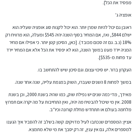
מפסיד את הכל].
אופציה ג'
ראובן גם יכול להיות שמרן יותר. הוא יכול לקנות סוג אופציה שעליה הוא
ישלם $844, ואז, אם המחיר בסוף השנה יהיה $545 ומעלה, הוא מרוויח רק
18% (נ.ב. גם זה סכום מכובד). [כאן, הסיכון קטן יותר. כי אפילו אם מחיר
המניה יירד מעט במשך השנה, הוא לא יפסיד את הכל אלא אם המחיר יירד
עד פחות מ-$535].
העקרון ברור. יש סיכוי עצום. וגם סיכון שיש להתחשב בו.
במשך לפחות 8 השנים שעברו, השוק במגמת עלייה, שנה אחר שנה.
מאידך, מדי כמה שנים יש נפילת שוק, כמו שהיה בשנת 2000, וכן בשנת
2008. אין מי שיכול להבטיח מה יהיה, ואין התחייבות על מה יקרה אם תפרוץ
מלחמה בעולם או תתחדש מחלת קורונה וכיו"ב.
אציין: המספרים שנכתבו לעיל מדויקים. קשה בשלב זה להסביר איך הגענו
למספרים אלה, גם אין ענין, זה רק יסבך את מי שלא מתמצא.