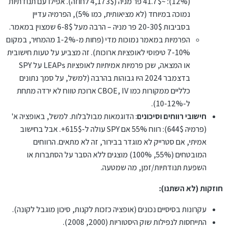
(12%): ~41.7$ פר מניה (4,173$ לחוזה). אפילו עם תנודתיות
שעליה הוא ישלם $844, ואז, אם המחיר בסוף השנה יהיה $545
נמוכה במיוחד (לא מציאותית, כמו 5%), הפרמיה עדיין
ומעלה, הוא מרוויח רק 18% (נ.ב. גם זה סכום מכובד). [כאן,
העקרון ברור. יש סיכוי עצום. וגם סיכון שיש להתחשב בו.
בסביבות 20-30$ פר מניה – הרבה מעל 6-8$ שמצוין במאמר.
הסיכון קטן יותר. כי אפילו אם מחיר המניה יירד מעט במשך
השנה, הוא לא יפסיד את הכל אלא אם המחיר יירד עד פחות
במשך לפחות 8 השנים שעברו, השוק במגמת עלייה, שנה אחר
הפרמיות במאמר נמוכות מדי (פחות מ-1-2% מהמחיר, במקום
מ-$535].
שנה.
7-10% טיפוסי לאופציות ארוכות). זה מצביע על טעות חישובית
מאידך, מדי כמה שנים יש נפילת שוק, כמו שהיה בשנת 2000,
או המצאה, שכן פרמיות אמיתיות לאופציות LEAPs על SPY
וכן בשנת 2008. אין מי שיכול להבטיח מה יהיה, ואין התחייבות על
מה יקרה אם תפרוץ מלחמה בעולם או תתחדש מחלת קורונה
אציין: המספרים שנכתבו לעיל מדויקים. קשה בשלב זה להסביר
בדצמבר 2024 היו גבוהות בהרבה (למשל, על סמך נתונים
וכיו"ב.
איך הגענו למספרים אלה, גם אין ענין, זה רק יסבך את מי שלא
כלליים ממקורות כמו CBOE, IV ארוכת טווח לא ירדה מתחת
מתמצא.
עיקר הנקודה היא ההמחשה, העקרון:
ל-10-12%).
חישובי רווחים וסיכונים
האם תרצה להרוויח 18% בסיכון נמוך למדי? ['נמוך' – כי לא
: הדוגמאות מבולבלות. למשל, באופציה א'
מפסידים את הכל, אלא אם יש ירידה גדולה בשוק].
(פרמיה 644$): רווח 55% אם SPY עולה ל-615$+. אבל בחישוב
או האם תרצה להרוויח 55% בסיכון סביר? ['סביר' – כי מסתבר
אמיתי, אם סטרייק לא מוגדר בבירור, זה לא מתאים. הרווחים
שהשוק יעלה עד סוף השנה, ולא יירד בכלל].
המובטחים (55%, 100%) מוצגים ללא הסבר על הסתברות או
או האם תרצה רווח של 100%, אך יש גם צד סיכון גדול יותר – אם
תחזית האנליסטים לא יתממש?
השפעת תנודתיות/זמן, מה שמטעה.
או שמא תרצה חלק מן הכסף באופציה אחת, וחלק באופציה
אחרת? (תמיד מומלץ לפזר קצת, לא לשים את כל הביצים בסל
חוזקות (לא השתנו):
אחד)
יתרונות שיש בהשקעה באופציות
עקרונות בסיסיים נכונים (אופציה כזכות לקנות, סיכון מוגבל לקונה).
לסיום, אציין. להשקעה באופציות יש יתרונות ברורים ומרובים:
התייחסות לנפילות שוק היסטוריות (2000, 2008).