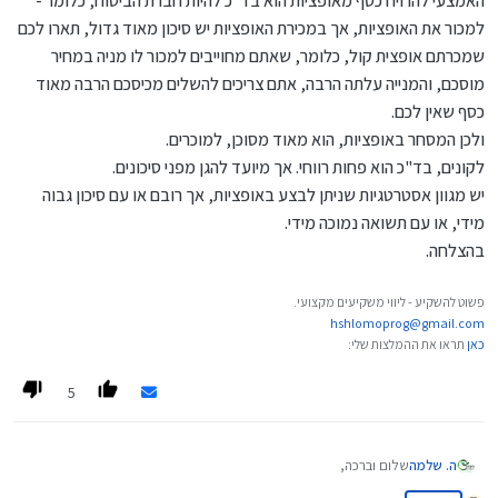
האמצעי להרויח כסף מאופציות הוא בד"כ להיות חברת הביטוח, כלומר -
למכור את האופציות, אך במכירת האופציות יש סיכון מאוד גדול, תארו לכם
שמכרתם אופצית קול, כלומר, שאתם מחוייבים למכור לו מניה במחיר
מוסכם, והמנייה עלתה הרבה, אתם צריכים להשלים מכיסכם הרבה מאוד
כסף שאין לכם.
ולכן המסחר באופציות, הוא מאוד מסוכן, למוכרים.
לקונים, בד"כ הוא פחות רווחי. אך מיועד להגן מפני סיכונים.
יש מגוון אסטרטגיות שניתן לבצע באופציות, אך רובם או עם סיכון גבוה
מידי, או עם תשואה נמוכה מידי.
בהצלחה.
פשוט להשקיע - ליווי משקיעים מקצועי.
hshlomoprog@gmail.com
כאן
תראו את ההמלצות שלי:
5
ה. שלמה
שלום וברכה,
נעים להכיר, אני
@
ה.-שלמה
המוכר להרבה אנשים.