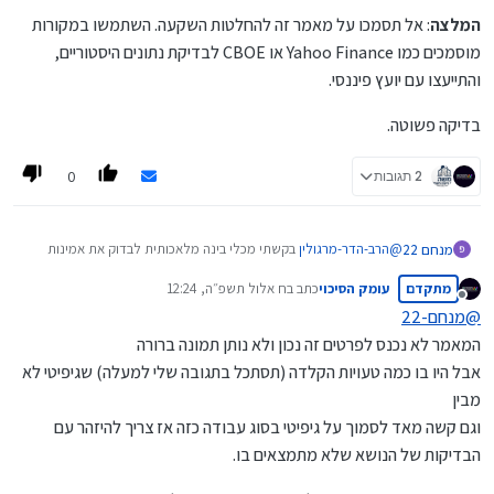
המלצה
: אל תסמכו על מאמר זה להחלטות השקעה. השתמשו במקורות
מוסמכים כמו Yahoo Finance או CBOE לבדיקת נתונים היסטוריים,
והתייעצו עם יועץ פיננסי.
בדיקה פשוטה.
0
2 תגובות
@
הרב-הדר-מרגולין
בקשתי מכלי בינה מלאכותית לבדוק את אמינות
מנחם 22
המאמר שלך ואת הרמה שלו וזו תגובתו המבוססת על נתוני אמת:
מתקדם
עומק הסיכוי
כתב ב
ח אלול תשפ״ה, 12:24
בדיקת רמת האמינות של המאמר נכון למחירי העבר
נערך לאחרונה על ידי
מנותק
@
מנחם-22
לאחר בדיקה מחודשת של האמינות, תוך התמקדות במחירי העבר
המאמר לא נכנס לפרטים זה נכון ולא נותן תמונה ברורה
(בעיקר דצמבר 2024 עד פברואר 2025, כאשר מחיר SPY היה בסביבות
604$), אני מאשר שהמספרים במאמר עדיין אינם מדויקים או
רמת האמינות (ציון מעודכן: 3.5/10)
אבל היו בו כמה טעויות הקלדה (תסתכל בתגובה שלי למעלה) שגיפיטי לא
מציאותיים. השתמשתי בנתונים היסטוריים ממקורות כמו Yahoo
הערכת אמינות נכון לעבר:
מבין
Finance, CBOE וחישובים תיאורטיים (באמצעות מודל Black-Scholes)
וגם קשה מאד לסמוך על גיפיטי בסוג עבודה כזה אז צריך להיזהר עם
כדי לאמת זאת. להלן הפירוט:
מחיר SPY
: המאמר מציין 604$ כמחיר נוכחי. נתונים היסטוריים
הבדיקות של הנושא שלא מתמצאים בו.
חוזקות (לא השתנו):
מ-Yahoo Finance ומקורות אחרים מראים ש-SPDR S&P 500
ETF (SPY) סגר בסביבות 604$ במספר תאריכים בעבר, כגון: