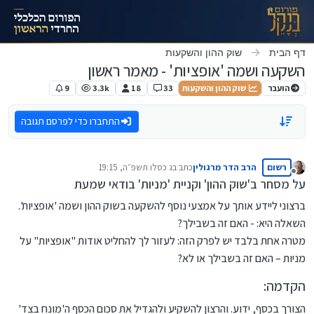
ילוג לתוכן
דף הבית
שוק ההון והשקעות
השקעה ושמה 'אופציות' - מאמר ראשון
הועבר
שוק ההון והשקעות
33
18
3.3k
9
התחברו כדי לפרסם תגובה
רשום
הרב הדר מרגולין
כתב ב
ג כסלו תשפ״ה, 19:15
נערך לאחרונה על ידי
מנותק
על מסחר ב'שוק ההון' וקניית 'מניות' בודאי שמעת
ברצוני ליידע אותך על אמצעי נוסף להשקעה בשוק ההון ושמה 'אופציות'.
השאלה היא: - האם זה בשבילך?
מטרה אחת בלבד יש לפרק הזה: לעזור לך להחליט אודות "אופציות" על
מניות – האם זה בשבילך או לא?
הקדמה:
הצורך בכסף, ידוע. והרצון להשקיע ולהגדיל את סכום הכסף ה'מונח בצד'