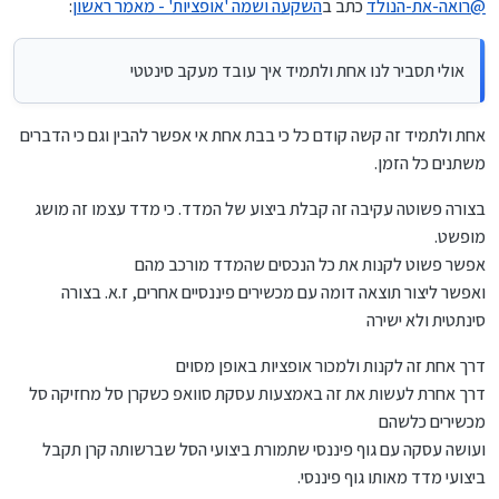
@
רואה-את-הנולד
כתב ב
השקעה ושמה 'אופציות' - מאמר ראשון
:
ולקבל את הרווחים שיש בחשבון, נכון לאותו יום.
[ד] אין שום שאלות הלכתיות. חלק. גלאט.
אולי תסביר לנו אחת ולתמיד איך עובד מעקב סינטטי
[ה] בהדרכה של מי שיודע מה עושים, אין צורך להשקיע הרבה
זמן. אפשר להסתפק בכ- 10 דקות – בשנה.
לסיכום, יש כאן כיוון מאד רציני להשקעה. אופציות.
אחת ולתמיד זה קשה קודם כל כי בבת אחת אי אפשר להבין וגם כי הדברים
משתנים כל הזמן.
האם אתה מעונין? האם מתאים לך?...
בצורה פשוטה עקיבה זה קבלת ביצוע של המדד. כי מדד עצמו זה מושג
מופשט.
אפשר פשוט לקנות את כל הנכסים שהמדד מורכב מהם
ואפשר ליצור תוצאה דומה עם מכשירים פיננסיים אחרים, ז.א. בצורה
סינתטית ולא ישירה
דרך אחת זה לקנות ולמכור אופציות באופן מסוים
דרך אחרת לעשות את זה באמצעות עסקת סוואפ כשקרן סל מחזיקה סל
מכשירים כלשהם
ועושה עסקה עם גוף פיננסי שתמורת ביצועי הסל שברשותה קרן תקבל
ביצועי מדד מאותו גוף פיננסי.