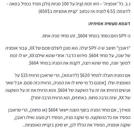
נ.ב. כל 'אופציה' – היא זכות קניה על 100 מניות (ולכן תמיד נכפיל במאה -
לדוגמה: 6.5$ למניה אז נכתוב 'קניית אופציות ב650$)
דוגמא מעשית אמיתית:
ה-SPY היום נסחר במחיר $604, זהו מחיר מניה אחת.
"ראובן" חושב ש ה-SPY יעלה. הוא מוכן לשלם סכום של XX, עבור אופציה
של שנה, על מחיר $604. פירוש הדבר: אחרי שהוא שילם XX, יש לו זכות
למשך שנה, מתי שהוא רוצה, לקנות את המניה במחיר $604.
אם המניה תעלה למחיר $620 (לדוגמא), הרי שראובן הרוויח $15 על
האופציה שלו. [אמנם כל מי שיש לו את המניה, הרוויח כזה סכום. אבל שאר
אנשים הרוויחו את זה על השקעה של $604. והוא הרוויח את זה על השקעה
של XX, שזה הרבה פחות. באחוזים, הוא הרוויח הרבה יותר!].
מאידך, אם מחיר המניה בסוף השנה יישאר $604 (או פחות), הרי שראובן
הפסיד את כל ההשקעה. מי שקנה מניה, הפסיד רק מעט. ואילו ראובן,
שקנה אופציה, הפסיד את הכל!! לכן, יש סיכון בקניית האופציות...