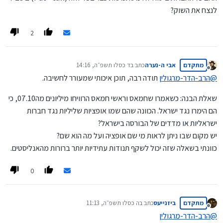
לנצח את השוק?
2
מתקדם
אבי ה-נערה
כתב ב
ד כסלו תשפ״ה, 14:16
נערך לאחרונה על ידי
מנותק
@
הרב-הדר-מרגולין
תודה רבה, תוכן איכותי שמעורר לחשיבה.
שאלת הבנה: כשאמרו שחמאס וראשי חמאס הרוויחו מיליונים מה07.10, כי
הם הימרו נגד ישראל. הכוונה שהם שמו אופציות שליליות נגד חברות
ישראליות או מדדים של הבורסה בישראל?
יש מקום שבו ניתן לראות מי שם אופציה ועל מה הוא שם?
כוונתי בשאלה שזה יכול לשקף תנודות עתידיות יותר ברורות מהאנליסטים.
0
מתקדם
ביזנייעס
כתב ב
ה כסלו תשפ״ה, 11:13
נערך לאחרונה על ידי
מנותק
@
הרב-הדר-מרגולין