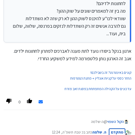
לחתונות ילדיהם?
יש מגוון אסטרטגיות שניתן לבצע באופציות, אך רובם או עם סיכון גבוה
מה בין זה למאמרים שונים על שוק ההון?
מידי, או עם תשואה נמוכה מידי.
בהצלחה.
שוודאי לכו"ע להיכנס לשוק ההון לא רק שזה לא השתדלות
גם להרבה אנשים זה רק השתדלות לנזקים בפרנסה, שלווה, שלום
בית, ועוד...
ארגון בנקל ביסודו נועד לתת מענה לאברכים לפתרון לחתונות ילדים.
אגב זה הארגון נותן פלטפורמה למידע למשקיע החרדי.
קונים באינטרנט? זה בשבילכם!
החזר כספי על קניות אונליין + מתנת הצטרפות
עדכונים על הקהילה המתפתחת בפסגת זאב מזרח
0
הקול השפוי
@ה-שלמה
ברוך הבא!!
מתקדם
ה. שלמה
כתב ב
כ טבת תשפ״ה, 12:24
חיכנו ליום שתכבד את הפורום בנוכחותך.
נערך לאחרונה על ידי