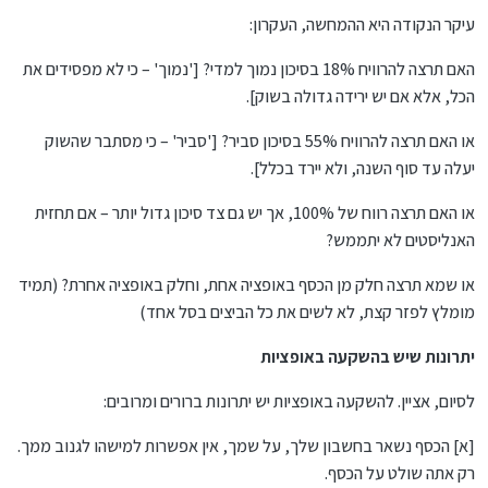
עיקר הנקודה היא ההמחשה, העקרון:
האם תרצה להרוויח 18% בסיכון נמוך למדי? ['נמוך' – כי לא מפסידים את
הכל, אלא אם יש ירידה גדולה בשוק].
או האם תרצה להרוויח 55% בסיכון סביר? ['סביר' – כי מסתבר שהשוק
יעלה עד סוף השנה, ולא יירד בכלל].
או האם תרצה רווח של 100%, אך יש גם צד סיכון גדול יותר – אם תחזית
האנליסטים לא יתממש?
או שמא תרצה חלק מן הכסף באופציה אחת, וחלק באופציה אחרת? (תמיד
מומלץ לפזר קצת, לא לשים את כל הביצים בסל אחד)
יתרונות שיש בהשקעה באופציות
לסיום, אציין. להשקעה באופציות יש יתרונות ברורים ומרובים:
[א] הכסף נשאר בחשבון שלך, על שמך, אין אפשרות למישהו לגנוב ממך.
רק אתה שולט על הכסף.